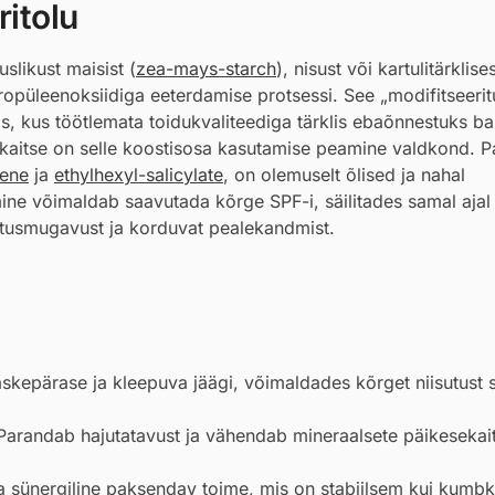
itolu
slikust maisist (
zea-mays-starch
), nisust või kartulitärklises
ropüleenoksiidiga eeterdamise protsessi. See „modifitseerit
, kus töötlemata toidukvaliteediga tärklis ebaõnnestuks ba
sekaitse on selle koostisosa kasutamise peamine valdkond. P
lene
ja
ethylhexyl-salicylate
, on olemuselt õlised ja nahal
mine võimaldab saavutada kõrge SPF-i, säilitades samal ajal
utusmugavust ja korduvat pealekandmist.
raskepärase ja kleepuva jäägi, võimaldades kõrget niisutust 
arandab hajutatavust ja vähendab mineraalsete päikesekai
a sünergiline paksendav toime, mis on stabiilsem kui kumbk