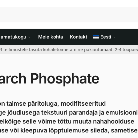
aamatukogu
Meie kohta
Kontakt
Eesti
R tellimustele tasuta kohaletoimetamine pakiautomaati 2-4 tööpäev
arch Phosphate
 taimse päritoluga, modifitseeritud
e jõudlusega tekstuuri parandaja ja emulsiooni
eelkõige selle võime tõttu muuta nahahoolduse
ase või kleepuva lõpptulemuse sileda, sametise