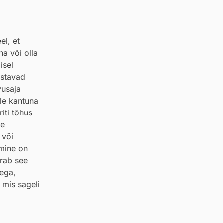
el, et
na või olla
isel
istavad
vusaja
ale kantuna
iti tõhus
ee
 või
imine on
irab see
dega,
, mis sageli