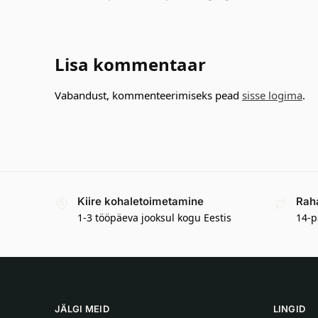
Lisa kommentaar
Vabandust, kommenteerimiseks pead
sisse logima
.
Kiire kohaletoimetamine
Rah
1-3 tööpäeva jooksul kogu Eestis
14-p
JÄLGI MEID
LINGID