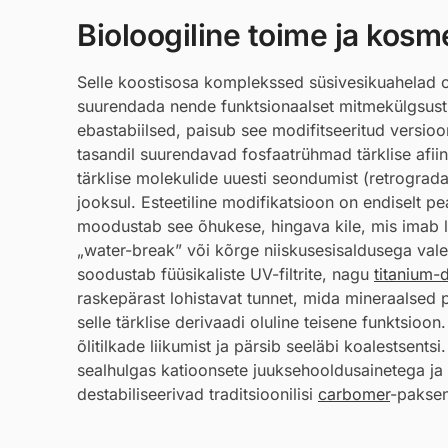
Bioloogiline toime ja kosmee
Selle koostisosa komplekssed süsivesikuahelad on
suurendada nende funktsionaalset mitmekülgsust. E
ebastabiilsed, paisub see modifitseeritud versio
tasandil suurendavad fosfaatrühmad tärklise afii
tärklise molekulide uuesti seondumist (retrograda
jooksul. Esteetiline modifikatsioon on endiselt 
moodustab see õhukese, hingava kile, mis imab li
„water-break” või kõrge niiskusesisaldusega vale
soodustab füüsikaliste UV-filtrite, nagu
titanium-
raskepärast lohistavat tunnet, mida mineraalsed p
selle tärklise derivaadi oluline teisene funktsioo
õlitilkade liikumist ja pärsib seeläbi koalestsent
sealhulgas katioonsete juuksehooldusainetega ja
destabiliseerivad traditsioonilisi
carbomer
-paksen