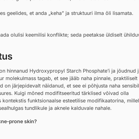
 geelides, et anda „keha” ja struktuuri ilma õli lisamata.
da olulisi keemilisi konflikte; seda peetakse üldiselt ühildu
tus
on hinnanud Hydroxypropyl Starch Phosphate’i ja jõudnud j
ur molekulmass tagab, et see jääb naha pinnale, praktiliselt
d on järjepidevalt näidanud, et see ei põhjusta naha sensibi
uures. Kuigi mõned modifitseeritud tärklised võivad olla
 kontekstis funktsionaalse esteetilise modifikaatorina, mille
sealhulgas tundlikule ja aknele kalduvale nahale.
cne-prone skin?