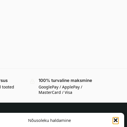
rsus
100% turvaline maksmine
d tooted
GooglePay / ApplePay /
MasterCard / Visa
Nõusoleku haldamine
TEAVE OSTJALE