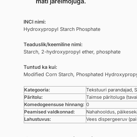
mati järelmõjuga.
INCI nimi:
Hydroxypropyl Starch Phosphate
Teaduslik/keemiline nimi:
Starch, 2-hydroxypropyl ether, phosphate
Tuntud ka kui:
Modified Corn Starch, Phosphated Hydroxypropy
Kategooria:
Tekstuuri parandajad
,
S
Päritolu:
Taimse päritoluga (tava
Komedogeensuse hinnang:
0
Peamised valdkonnad:
Nahahooldus, päikeseka
Lahustuvus:
Vees dispergeeruv (pa