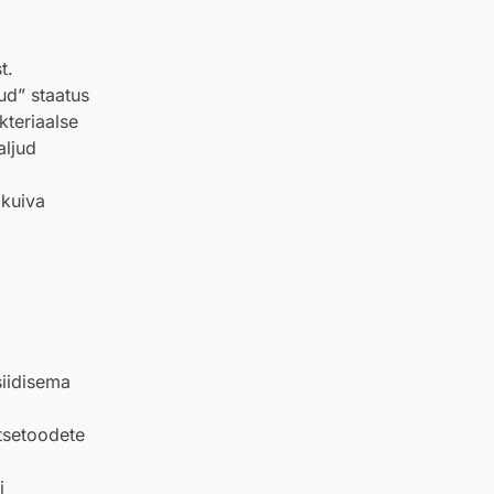
t.
ud” staatus
kteriaalse
aljud
 kuiva
siidisema
tsetoodete
i