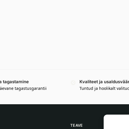
a tagastamine
Kvaliteet ja usaldusvää
äevane tagastusgarantii
Tuntud ja hoolikalt valitu
TEAVE