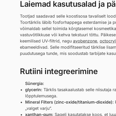
Laiemad kasutusalad ja pär
Tootjad saadavad selle koostisosa tavaliselt loodu
Toortärklis läbib fosforhappega esterdamise ja p
võimaldab sellel toimida kõrgtasemel kosmeetikas
vastuvõtlikkuse või kehva tekstuuri tõttu. Päike
keemilised UV-filtrid, nagu
avobenzone
,
octocry
ebameeldivad. Selle modifitseeritud tärklise lisa
puudutusega tunde, mis soodustab tarbijate kas
Rutiini integreerimine
Sünergia:
glycerin
:
Tärklis tasakaalustab selle niisutaja 
lõpptulemusega.
Mineral Filters (
zinc-oxide
/
titanium-dioxide
):
P
„valget varju”.
xanthan-gum
:
Sageli kasutatakse koos, et luu