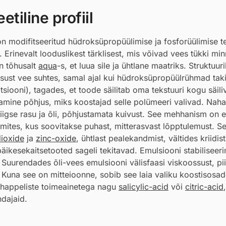
tiline profiil
 modifitseeritud hüdroksüpropüülimise ja fosforüülimise te
rinevalt looduslikest tärklisest, mis võivad vees tükki min
on tõhusalt
aqua
-s, et luua sile ja ühtlane maatriks. Struktuuril
nsust vee suhtes, samal ajal kui hüdroksüpropüülrühmad tak
tsiooni), tagades, et toode säilitab oma tekstuuri kogu säili
peamine põhjus, miks koostajad selle polümeeri valivad. Nah
igse rasu ja õli, põhjustamata kuivust. See mehhanism on er
mites, kus soovitakse puhast, mitterasvast lõpptulemust. S
dioxide
ja
zinc-oxide
, ühtlast pealekandmist, vältides kriidist
äikesekaitsetooted sageli tekitavad. Emulsiooni stabiliseer
n. Suurendades õli-vees emulsiooni välisfaasi viskoossust, pi
si. Kuna see on mitteioonne, sobib see laia valiku koostisosa
 happeliste toimeainetega nagu
salicylic-acid
või
citric-acid
dajaid.