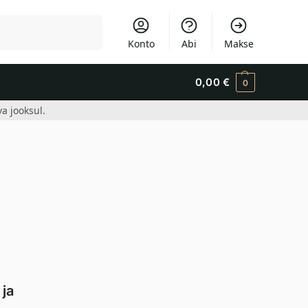
Otsi
Konto
Abi
Makse
0,00
€
0
a jooksul.
 ja