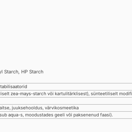
l Starch, HP Starch
tabilisaatorid
liselt
zea-mays-starch
või kartulitärklisest), sünteetiliselt modif
itse, juuksehooldus, värvikosmeetika
isub
aqua
-s, moodustades geeli või paksenenud faasi).