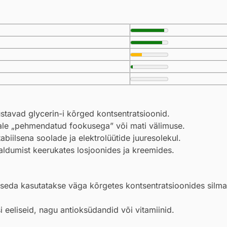
ustavad
glycerin
-i kõrged kontsentratsioonid.
hale „pehmendatud fookusega” või mati välimuse.
biilsena soolade ja elektrolüütide juuresolekul.
raldumist keerukates losjoonides ja kreemides.
i seda kasutatakse väga kõrgetes kontsentratsioonides sil
i eeliseid, nagu antioksüdandid või vitamiinid.