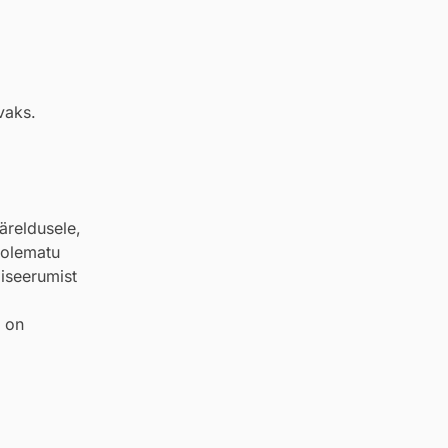
vaks.
äreldusele,
 olematu
liseerumist
l on