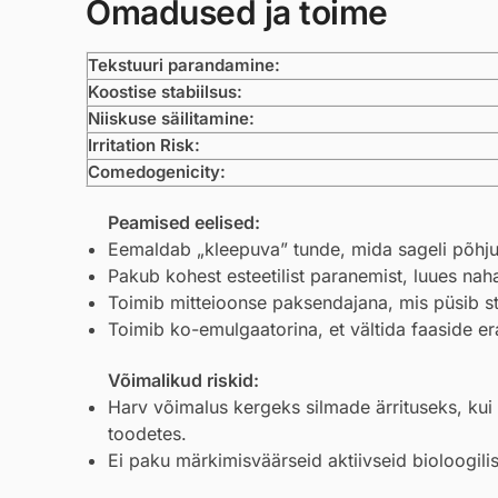
Omadused ja toime
Tekstuuri parandamine:
Koostise stabiilsus:
Niiskuse säilitamine:
Irritation Risk:
Comedogenicity:
Peamised eelised:
Eemaldab „kleepuva” tunde, mida sageli põhj
Pakub kohest esteetilist paranemist, luues na
Toimib mitteioonse paksendajana, mis püsib sta
Toimib ko-emulgaatorina, et vältida faaside e
Võimalikud riskid:
Harv võimalus kergeks silmade ärrituseks, ku
toodetes.
Ei paku märkimisväärseid aktiivseid bioloogilis