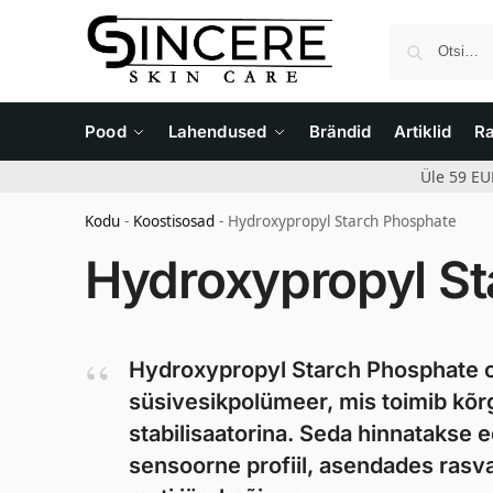
Pood
Lahendused
Brändid
Artiklid
R
Üle 59 EU
Kodu
-
Koostisosad
-
Hydroxypropyl Starch Phosphate
Hydroxypropyl St
Hydroxypropyl Starch Phosphate on
süsivesikpolümeer, mis toimib kõrg
stabilisaatorina. Seda hinnatakse 
sensoorne profiil, asendades rasv