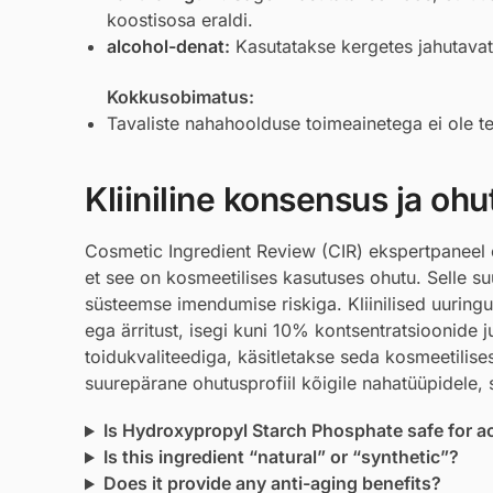
koostisosa eraldi.
alcohol-denat
:
Kasutatakse kergetes jahutavates
Kokkusobimatus:
Tavaliste nahahoolduse toimeainetega ei ole tea
Kliiniline konsensus ja ohu
Cosmetic Ingredient Review (CIR) ekspertpaneel 
et see on kosmeetilises kasutuses ohutu. Selle su
süsteemse imendumise riskiga. Kliinilised uuringu
ega ärritust, isegi kuni 10% kontsentratsioonide j
toidukvaliteediga, käsitletakse seda kosmeetilises
suurepärane ohutusprofiil kõigile nahatüüpidele, 
Is Hydroxypropyl Starch Phosphate safe for a
Is this ingredient “natural” or “synthetic”?
Does it provide any anti-aging benefits?