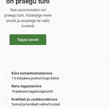
on praegu tühi
Teie soovinimekiri on
praegu tühi. Külastage meie
poodi ja avastage lai valik
tooteid!
Tagasi poodi
Kiire kohaletoimetamine
1-3 tööpäeva jooksul kogu Eestis
Raha tagastamine
14-päevane tagastusgarantii
Kvaliteet ja usaldusväärsus
Tuntud ja hoolikalt valitud tooted