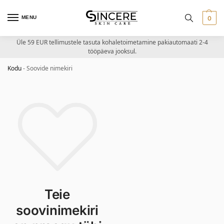
MENU
0
Üle 59 EUR tellimustele tasuta kohaletoimetamine pakiautomaati 2-4
tööpäeva jooksul.
Kodu
-
Soovide nimekiri
Teie
soovinimekiri