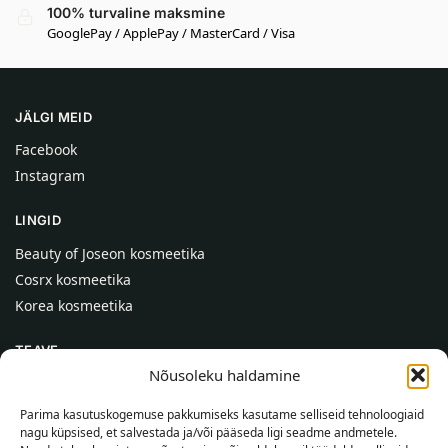
100% turvaline maksmine
GooglePay / ApplePay / MasterCard / Visa
JÄLGI MEID
Facebook
Instagram
LINGID
Beauty of Joseon kosmeetika
Cosrx kosmeetika
Korea kosmeetika
TEAVE
Nõusoleku haldamine
Meist
Kontaktid
Parima kasutuskogemuse pakkumiseks kasutame selliseid tehnoloogiaid
nagu küpsised, et salvestada ja/või pääseda ligi seadme andmetele.
Abi