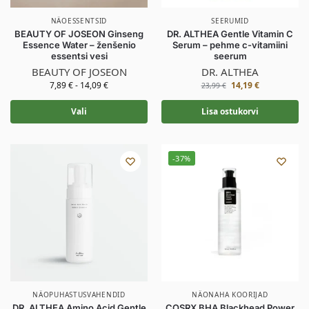
NÄOESSENTSID
SEERUMID
BEAUTY OF JOSEON Ginseng
DR. ALTHEA Gentle Vitamin C
Essence Water – ženšenio
Serum – pehme c-vitamiini
essentsi vesi
seerum
BEAUTY OF JOSEON
DR. ALTHEA
7,89
€
-
14,09
€
14,19
€
23,99
€
Vali
Lisa ostukorvi
-37%
NÄOPUHASTUSVAHENDID
NÄONAHA KOORIJAD
DR. ALTHEA Amino Acid Gentle
COSRX BHA Blackhead Power