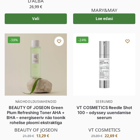
D'ALBA
26,99
€
MARY&MAY
Vali
Loe edasi
-38%
-24%
NÄOHOOLDUSVAHENDID
SEERUMID
BEAUTY OF JOSEON Green
VT COSMETICS Reedle Shot
Plum Refreshing Toner AHA +
100 – odyssey uuendamise
BHA – energiseeriv näo toonik
seerum
rohelise ploomi ekstraktiga
BEAUTY OF JOSEON
VT COSMETICS
13,29
€
22,69
€
21,39
€
29,89
€