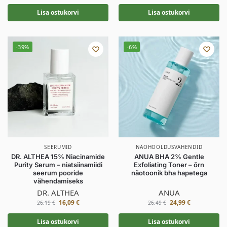
Lisa ostukorvi
Lisa ostukorvi
-39%
-6%
SEERUMID
NÄOHOOLDUSVAHENDID
DR. ALTHEA 15% Niacinamide
ANUA BHA 2% Gentle
Purity Serum – niatsiinamiidi
Exfoliating Toner – õrn
seerum pooride
näotoonik bha hapetega
vähendamiseks
DR. ALTHEA
ANUA
16,09
€
24,99
€
26,19
€
26,49
€
Lisa ostukorvi
Lisa ostukorvi