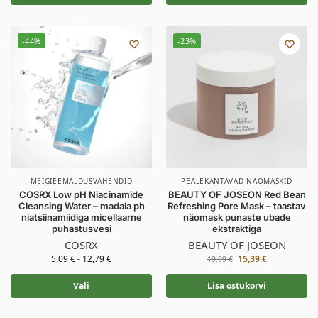
-44%
-23%
MEIGIEEMALDUSVAHENDID
PEALEKANTAVAD NÄOMASKID
COSRX Low pH Niacinamide
BEAUTY OF JOSEON Red Bean
Cleansing Water – madala ph
Refreshing Pore Mask – taastav
niatsiinamiidiga micellaarne
näomask punaste ubade
puhastusvesi
ekstraktiga
COSRX
BEAUTY OF JOSEON
5,09
€
-
12,79
€
15,39
€
19,99
€
Vali
Lisa ostukorvi