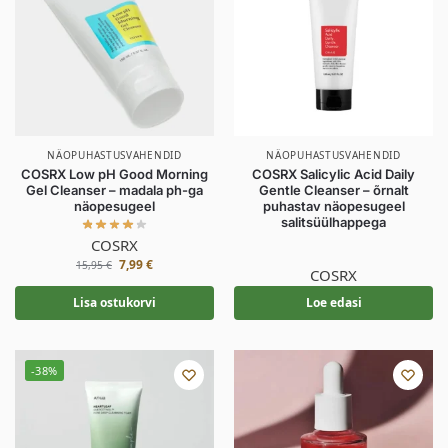
NÄOPUHASTUSVAHENDID
NÄOPUHASTUSVAHENDID
COSRX Low pH Good Morning
COSRX Salicylic Acid Daily
Gel Cleanser – madala ph-ga
Gentle Cleanser – õrnalt
näopesugeel
puhastav näopesugeel
salitsüülhappega
COSRX
7,99
€
15,95
€
COSRX
Lisa ostukorvi
Loe edasi
-38%