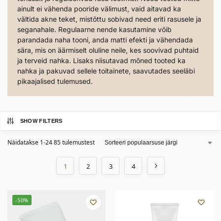
ainult ei vähenda pooride välimust, vaid aitavad ka
vältida akne teket, mistõttu sobivad need eriti rasusele ja
seganahale. Regulaarne nende kasutamine võib
parandada naha tooni, anda matti efekti ja vähendada
sära, mis on äärmiselt oluline neile, kes soovivad puhtaid
ja terveid nahka. Lisaks niisutavad mõned tooted ka
nahka ja pakuvad sellele toitainete, saavutades seeläbi
pikaajalised tulemused.
SHOW FILTERS
Näidatakse 1-24 85 tulemustest
1
2
3
4
-50%