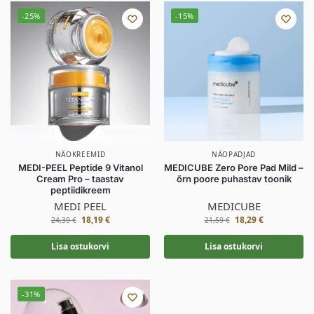
-25%
-15%
NÄOKREEMID
NÄOPADJAD
MEDI-PEEL Peptide 9 Vitanol
MEDICUBE Zero Pore Pad Mild –
Cream Pro – taastav
õrn poore puhastav toonik
peptiidikreem
MEDI PEEL
MEDICUBE
18,19
€
18,29
€
24,39
€
21,59
€
Lisa ostukorvi
Lisa ostukorvi
-31%