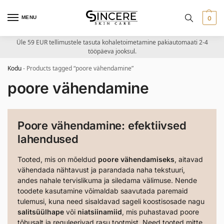
MENU
0
Üle 59 EUR tellimustele tasuta kohaletoimetamine pakiautomaati 2-4
tööpäeva jooksul.
Kodu
-
Products tagged “poore vähendamine”
poore vähendamine
Poore vähendamine: efektiivsed
lahendused
Tooted, mis on mõeldud
poore vähendamiseks
, aitavad
vähendada nähtavust ja parandada naha tekstuuri,
andes nahale tervislikuma ja siledama välimuse. Nende
toodete kasutamine võimaldab saavutada paremaid
tulemusi, kuna need sisaldavad sageli koostisosade nagu
salitsüülhape
või
niatsiinamiid
, mis puhastavad poore
tõhusalt ja reguleerivad rasu tootmist. Need tooted mitte