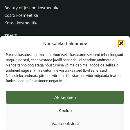
Beauty of Joseon kosmeetika
Cosrx kosmeetika
Korea kosmeetika
TEAVE
Nõusoleku haldamine
Meist
Kontaktid
Parima kasutuskogemuse pakkumiseks kasutame selliseid tehnoloogiaid
nagu küpsised, et salvestada ja/või pääseda ligi seadme andmetele.
Abi
Nende tehnoloogiatega nõustumine võimaldab meil töödelda selliseid
andmeid nagu sirvimiskäitumine või unikaalsed ID-d sellel saidil.
TEAVE OSTJALE
Nõusoleku andmata jätmine või selle tühistamine võib mõjutada teatud
funktsioone ja funktsioone negatiivselt.
Tarnetingimused
Tingimused
Aktsepteeri
Privaatsuspoliitika
Veebikaart
Keeldu
©
2026
SincereSkin.ee
Kõik õigused kaitstud.
Vaata eelistusi