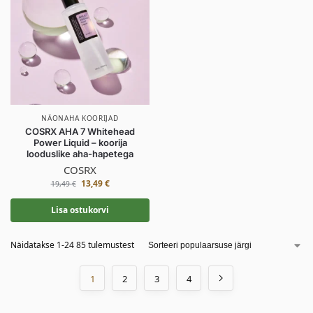
NÄONAHA KOORIJAD
COSRX AHA 7 Whitehead
Power Liquid – koorija
looduslike aha-hapetega
COSRX
13,49
€
19,49
€
Lisa ostukorvi
Näidatakse 1-24 85 tulemustest
1
2
3
4