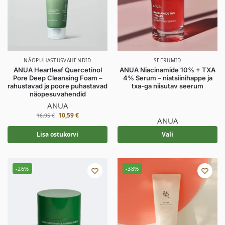
NÄOPUHASTUSVAHENDID
SEERUMID
ANUA Heartleaf Quercetinol
ANUA Niacinamide 10% + TXA
Pore Deep Cleansing Foam –
4% Serum – niatsiinihappe ja
rahustavad ja poore puhastavad
txa-ga niisutav seerum
näopesuvahendid
ANUA
10,59
€
16,95
€
ANUA
Lisa ostukorvi
Vali
-26%
-38%