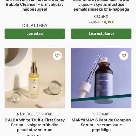
Bubble Cleanser – õrn vahutav
Liquid – skystis mustuse
näopesugeel
eemaldamiseks bha-happega
COSRX
14,39
€
22,95
€
DR. ALTHEA
Loe edasi
Lisa ostukorvi
NÄOUDUD
,
SEERUMID
SEERUMID
D’ALBA White Truffle First Spray
MARY&MAY 6 Peptide Complex
Serum – valgete trühvlite
Serum – seerum kuue
pihustatav seerum
peptiidiga