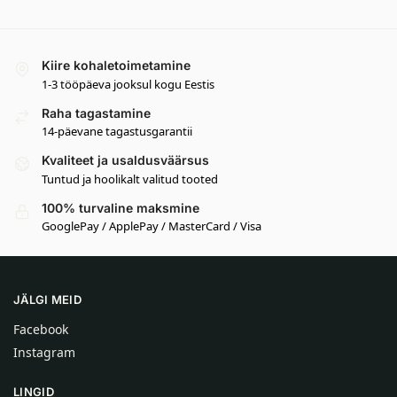
Kiire kohaletoimetamine
1-3 tööpäeva jooksul kogu Eestis
Raha tagastamine
14-päevane tagastusgarantii
Kvaliteet ja usaldusväärsus
Tuntud ja hoolikalt valitud tooted
100% turvaline maksmine
GooglePay / ApplePay / MasterCard / Visa
JÄLGI MEID
Facebook
Instagram
LINGID