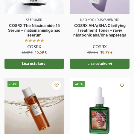
SEERUMID
NÄOHOOLDUSVAHENDID
COSRX The Niacinamide 15
COSRX AHA/BHA Clarifying
Serum – niatsiinamiidiga näo
Treatment Toner – raviv
seerum
näotoonik aha/bha hapetega
COSRX
COSRX
15,59
€
10,79
€
21,89
€
19,49
€
Lisa ostukorvi
Lisa ostukorvi
-34%
-41%