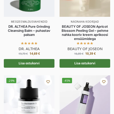
MEIGIEEMALDUSVAHENDID
NÄONAHA KOORIJAD
DR. ALTHEA Pure Grinding
BEAUTY OF JOSEON Apricot
Cleansing Balm – puhastav
Blossom Peeling Gel – pehme
palsam
nahka kooriv kreem aprikoosi
ensüümidega
DR. ALTHEA
BEAUTY OF JOSEON
14,69
€
10,39
€
19,79
€
16,89
€
Lisa ostukorvi
Lisa ostukorvi
-29%
-45%