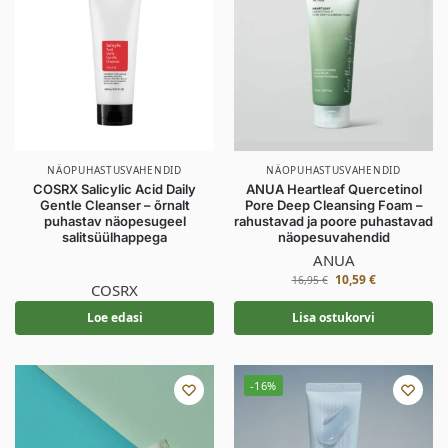
NÄOPUHASTUSVAHENDID
NÄOPUHASTUSVAHENDID
COSRX Salicylic Acid Daily
ANUA Heartleaf Quercetinol
Gentle Cleanser – õrnalt
Pore Deep Cleansing Foam –
puhastav näopesugeel
rahustavad ja poore puhastavad
salitsüülhappega
näopesuvahendid
ANUA
10,59
€
16,95
€
COSRX
Loe edasi
Lisa ostukorvi
-16%