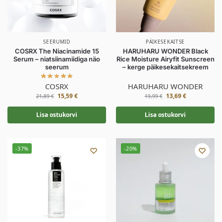
SEERUMID
PÄIKESEKAITSE
COSRX The Niacinamide 15
HARUHARU WONDER Black
Serum – niatsiinamiidiga näo
Rice Moisture Airyfit Sunscreen
seerum
– kerge päikesekaitsekreem
COSRX
HARUHARU WONDER
15,59
€
13,69
€
21,89
€
19,99
€
Lisa ostukorvi
Lisa ostukorvi
-37%
-20%