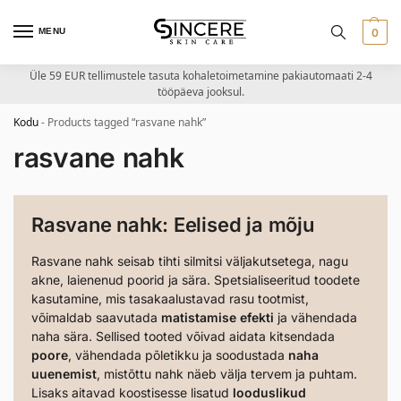
MENU
0
Üle 59 EUR tellimustele tasuta kohaletoimetamine pakiautomaati 2-4
tööpäeva jooksul.
Kodu
-
Products tagged “rasvane nahk”
rasvane nahk
Rasvane nahk: Eelised ja mõju
Rasvane nahk seisab tihti silmitsi väljakutsetega, nagu
akne, laienenud poorid ja sära. Spetsialiseeritud toodete
kasutamine, mis tasakaalustavad rasu tootmist,
võimaldab saavutada
matistamise efekti
ja vähendada
naha sära. Sellised tooted võivad aidata kitsendada
poore
, vähendada põletikku ja soodustada
naha
uuenemist
, mistõttu nahk näeb välja tervem ja puhtam.
Lisaks aitavad koostisesse lisatud
looduslikud