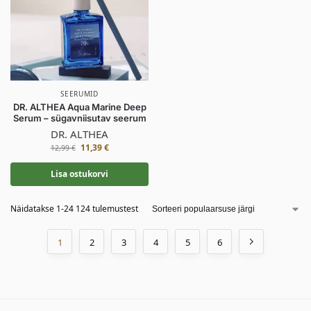
SEERUMID
DR. ALTHEA Aqua Marine Deep
Serum – sügavniisutav seerum
DR. ALTHEA
11,39
€
12,99
€
Lisa ostukorvi
Näidatakse 1-24 124 tulemustest
1
2
3
4
5
6