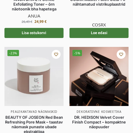
Exfoliating Toner – õrn
nähtamatud vistrikuplaastrid
näotoonik bha hapetega
ANUA
24,99
€
26,49
€
COSRX
Lisa ostukorvi
Loe edasi
-23%
-5%
PEALEKANTAVAD NÄOMASKID
DEKORATIIVNE KOSMEETIKA
BEAUTY OF JOSEON Red Bean
DR. HEDISON Velvet Cover
Refreshing Pore Mask – taastav
Finish Compact – kompaktne
näomask punaste ubade
näopuuder
ekstraktiga