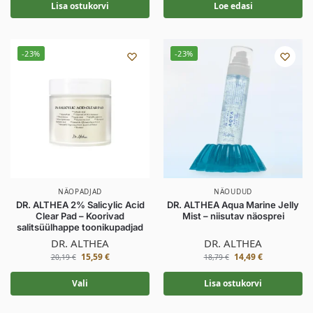
Lisa ostukorvi
Loe edasi
-23%
-23%
NÄOPADJAD
NÄOUDUD
DR. ALTHEA 2% Salicylic Acid
DR. ALTHEA Aqua Marine Jelly
Clear Pad – Koorivad
Mist – niisutav näosprei
salitsüülhappe toonikupadjad
DR. ALTHEA
DR. ALTHEA
15,59
€
14,49
€
20,19
€
18,79
€
Vali
Lisa ostukorvi