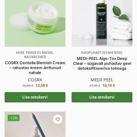
AKNE PAIKSEKS RAVIKS
,
NÄOPUHASTUSVAHENDID
NÄOKREEMID
MEDI-PEEL Algo-Tox Deep
COSRX Centella Blemish Cream
Clear – sügavalt puhastav geel
– rahustav kreem ärritunud
detoksifitseeriva toimega
nahale
COSRX
MEDI PEEL
13,59
€
16,19
€
18,89
€
27,99
€
Lisa ostukorvi
Lisa ostukorvi
-12%