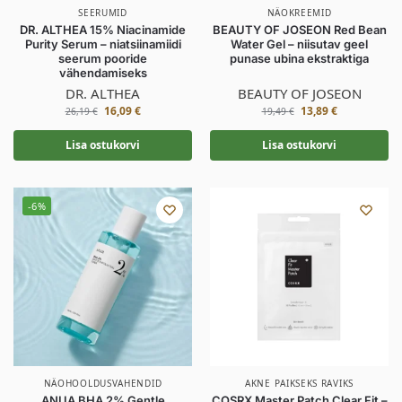
SEERUMID
NÄOKREEMID
DR. ALTHEA 15% Niacinamide
BEAUTY OF JOSEON Red Bean
Purity Serum – niatsiinamiidi
Water Gel – niisutav geel
seerum pooride
punase ubina ekstraktiga
vähendamiseks
DR. ALTHEA
BEAUTY OF JOSEON
16,09
€
13,89
€
26,19
€
19,49
€
Lisa ostukorvi
Lisa ostukorvi
-6%
NÄOHOOLDUSVAHENDID
AKNE PAIKSEKS RAVIKS
ANUA BHA 2% Gentle
COSRX Master Patch Clear Fit –