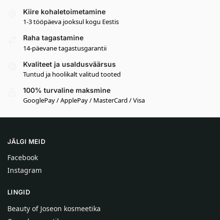
Kiire kohaletoimetamine
1-3 tööpäeva jooksul kogu Eestis
Raha tagastamine
14-päevane tagastusgarantii
Kvaliteet ja usaldusväärsus
Tuntud ja hoolikalt valitud tooted
100% turvaline maksmine
GooglePay / ApplePay / MasterCard / Visa
JÄLGI MEID
Facebook
Instagram
LINGID
Beauty of Joseon kosmeetika