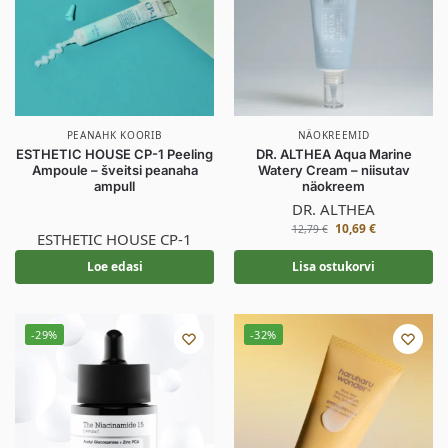
PEANAHK KOORIB
NÄOKREEMID
ESTHETIC HOUSE CP-1 Peeling
DR. ALTHEA Aqua Marine
Ampoule – šveitsi peanaha
Watery Cream – niisutav
ampull
näokreem
DR. ALTHEA
10,69
€
12,79
€
ESTHETIC HOUSE CP-1
Loe edasi
Lisa ostukorvi
-29%
-32%