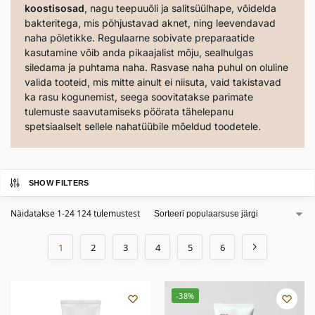
koostisosad
, nagu teepuuõli ja salitsüülhape, võidelda
bakteritega, mis põhjustavad aknet, ning leevendavad
naha põletikke. Regulaarne sobivate preparaatide
kasutamine võib anda pikaajalist mõju, sealhulgas
siledama ja puhtama naha. Rasvase naha puhul on oluline
valida tooteid, mis mitte ainult ei niisuta, vaid takistavad
ka rasu kogunemist, seega soovitatakse parimate
tulemuste saavutamiseks pöörata tähelepanu
spetsiaalselt sellele nahatüübile mõeldud toodetele.
SHOW FILTERS
Näidatakse 1-24 124 tulemustest
1
2
3
4
5
6
-38%