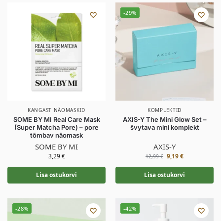
-29%
KANGAST NÄOMASKID
KOMPLEKTID
SOME BY MI Real Care Mask
AXIS-Y The Mini Glow Set –
(Super Matcha Pore) – pore
švytava mini komplekt
tõmbav näomask
SOME BY MI
AXIS-Y
3,29
€
9,19
€
12,99
€
Lisa ostukorvi
Lisa ostukorvi
-28%
-42%