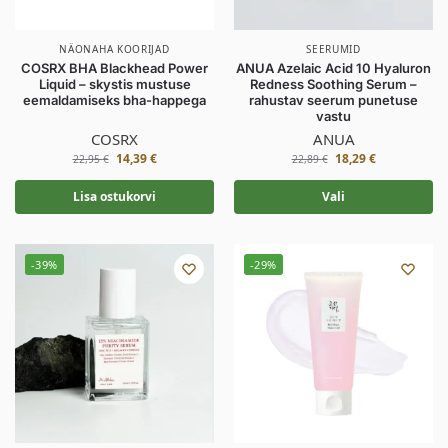
NÄONAHA KOORIJAD
SEERUMID
COSRX BHA Blackhead Power
ANUA Azelaic Acid 10 Hyaluron
Liquid – skystis mustuse
Redness Soothing Serum –
eemaldamiseks bha-happega
rahustav seerum punetuse
vastu
COSRX
ANUA
14,39
€
18,29
€
22,95
€
22,89
€
Lisa ostukorvi
Vali
-39%
-29%