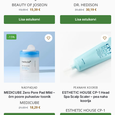
BEAUTY OF JOSEON
DR. HEDISON
15,39
€
30,19
€
19,99
€
31,69
€
Lisa ostukorvi
Lisa ostukorvi
-15%
NÄOPADJAD
PEANAHK KOORIB
MEDICUBE Zero Pore Pad Mild –
ESTHETIC HOUSE CP-1 Head
õrn poore puhastav toonik
Spa Scalp Scaler – pea naha
koorija
MEDICUBE
18,29
€
21,59
€
ESTHETIC HOUSE CP-1