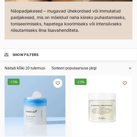
Näopadjakesed – mugavad ühekordsed või immutatud
padjakesed, mis on mõeldud naha kiireks puhastamiseks,
toniseerimiseks, hapetega koorimiseks või intensiivseks
niisutamiseks ilma lisavahenditeta.
SHOW FILTERS
Näitab kõiki 20 tulemusi
-15%
-23%