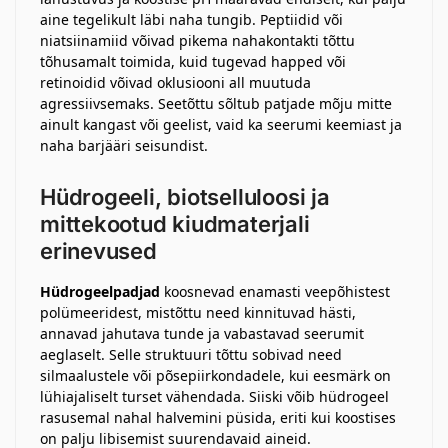
aine tegelikult läbi naha tungib. Peptiidid või
niatsiinamiid võivad pikema nahakontakti tõttu
tõhusamalt toimida, kuid tugevad happed või
retinoidid võivad oklusiooni all muutuda
agressiivsemaks. Seetõttu sõltub patjade mõju mitte
ainult kangast või geelist, vaid ka seerumi keemiast ja
naha barjääri seisundist.
Hüdrogeeli, biotselluloosi ja
mittekootud kiudmaterjali
erinevused
Hüdrogeelpadjad
koosnevad enamasti veepõhistest
polümeeridest, mistõttu need kinnituvad hästi,
annavad jahutava tunde ja vabastavad seerumit
aeglaselt. Selle struktuuri tõttu sobivad need
silmaalustele või põsepiirkondadele, kui eesmärk on
lühiajaliselt turset vähendada. Siiski võib hüdrogeel
rasusemal nahal halvemini püsida, eriti kui koostises
on palju libisemist suurendavaid aineid.