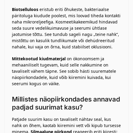
Biotselluloos
eristub eriti õhukeste, bakteriaalse
päritoluga kiudude poolest, mis loovad tiheda kontakti
naha mikroreljeefiga. Kosmeetikakeemikud hindavad
seda suure vedelikuimavuse ja seerumi ühtlase
jaotumise tõttu. See tundub sageli nagu „teine nahk“,
mistõttu on kasulik tundlikumale või dehüdreeritud
nahale, kui vaja on õrna, kuid stabiilset oklusiooni.
Mittekootud kiudmaterjal
on ökonoomsem ja
mehaaniliselt tugevam, kuid selle nakkumine on
tavaliselt vähem täpne. See sobib hästi suurematele
näopiirkondadele, kuid võib kiiremini kuivada, kui
seerumi kogus on väike.
Millistes näopiirkondades annavad
padjad suurimat kasu?
Patjade suurim kasu on tavaliselt nähtav seal, kus
nahk on õhem, kaotab kiiremini vett või kipub tursesse
minema.
Silmaalune piirkond
reageerib eriti kiiresti: