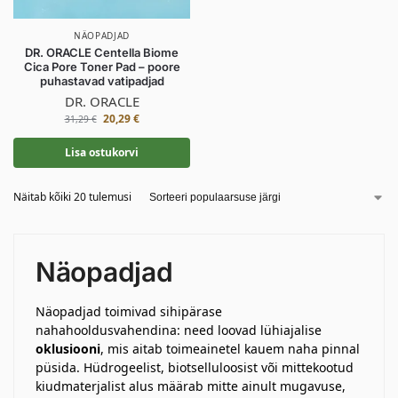
NÄOPADJAD
DR. ORACLE Centella Biome
Cica Pore Toner Pad – poore
puhastavad vatipadjad
DR. ORACLE
20,29
€
31,29
€
Lisa ostukorvi
Näitab kõiki 20 tulemusi
Näopadjad
Näopadjad toimivad sihipärase
nahahooldusvahendina: need loovad lühiajalise
oklusiooni
, mis aitab toimeainetel kauem naha pinnal
püsida. Hüdrogeelist, biotselluloosist või mittekootud
kiudmaterjalist alus määrab mitte ainult mugavuse,