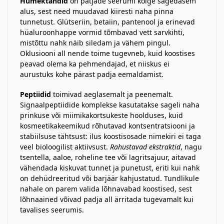
Humektandid
on patjade seerumi kõige sagedasem
alus, sest need muudavad kiiresti naha pinna
tunnetust. Glütseriin, betaiin, pantenool ja erinevad
hüaluroonhappe vormid tõmbavad vett sarvkihti,
mistõttu nahk näib siledam ja vähem pingul.
Oklusiooni all nende toime tugevneb, kuid koostises
peavad olema ka pehmendajad, et niiskus ei
aurustuks kohe pärast padja eemaldamist.
Peptiidid
toimivad aeglasemalt ja peenemalt.
Signaalpeptiidide komplekse kasutatakse sageli naha
prinkuse või miimikakortsukeste hoolduses, kuid
kosmeetikakeemikud rõhutavad kontsentratsiooni ja
stabiilsuse tähtsust: ilus koostisosade nimekiri ei taga
veel bioloogilist aktiivsust.
Rahustavad ekstraktid
, nagu
tsentella, aaloe, roheline tee või lagritsajuur, aitavad
vähendada kiskuvat tunnet ja punetust, eriti kui nahk
on dehüdreeritud või barjäär kahjustatud. Tundlikule
nahale on parem valida lõhnavabad koostised, sest
lõhnaained võivad padja all ärritada tugevamalt kui
tavalises seerumis.