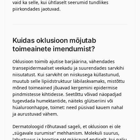
vaid ka selle, kui ühtlaselt seerumid tundlikes
piirkondades jaotuvad.
Kuidas oklusioon mõjutab
toimeainete imendumist?
Oklusioon toimib ajutise barjäärina, vähendades
transepidermaalset veekadu ja suurendades sarvkihi
niisutatust. Kui sarvkiht on niiskusega küllastunud,
muutub selle lipiidstruktuur läbilaskvamaks, mistõttu
mõned toimeained jõuavad kergemini epidermise
pindmistesse kihtidesse. Seetõttu võivad näopadjad
tugevdada humektantide, näiteks glütseriini või
hüaluroonhappe, toimet: need püsivad kauem nahal
ja aurustuvad vähem.
Dermatoloogid rõhutavad sageli, et oklusioon ei ole
„sügavale surumise“ mehhanism. Molekuli suurus,
lahustuvus ja koostise pH määravad endiselt, kui palju