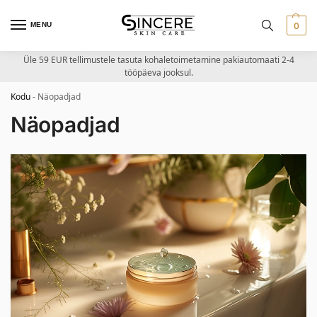
MENU
0
Üle 59 EUR tellimustele tasuta kohaletoimetamine pakiautomaati 2-4
tööpäeva jooksul.
Kodu
-
Näopadjad
Näopadjad