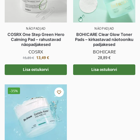
NÄOPADJAD
NÄOPADJAD
COSRX One Step Green Hero
BOHICARE Clear Glow Toner
Calming Pad – rahustavad
Pads – kirkastavad näotooniku
näopadjakesed
padjakesed
COSRX
BOHICARE
13,49
€
28,89
€
15,89
€
Lisa ostukorvi
Lisa ostukorvi
-35%