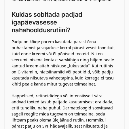
Kuidas sobitada padjad
igapäevasesse
nahahooldusrutiini?
Padju on kõige parem kasutada pärast õrna
puhastamist ja vajaduse korral pärast vesist toonikut,
kuid enne kreemi või õlipõhiseid tooteid. Nii on
seerumil otsene kontakt sarvkihiga ning hiljem peale
kantud kreem aitab niiskuse „lukustada“. Kui rutiinis
on C-vitamiin, niatsiinamiid või peptiidid, võib padju
kasutada niisutava vaheetapina, kuid korraga ei tasu
kihiti peale kanda mitut tugevat toimeainet.
Happelised, retinoididega või intensiivselt sära
andvad tooted tasub patjade kasutamisest eraldada,
eriti tundliku naha puhul. Dermatoloogid soovitavad
sageli reeglit: mida tugevam on toimeaine, seda
lihtsam peaks olema ülejäänud rutiin. Hommikul
pärast patju on SPF hädavajalik, sest niisutatud ja