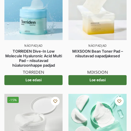
NÄOPADJAD
NÄOPADJAD
TORRIDEN Dive-In Low
MIXSOON Bean Toner Pad –
Molecule Hyaluronic Acid Multi
niisutavad oapadjakesed
Pad – niisutavad
hüaluroonhappe padjad
TORRIDEN
MIXSOON
Loe edasi
Loe edasi
-15%