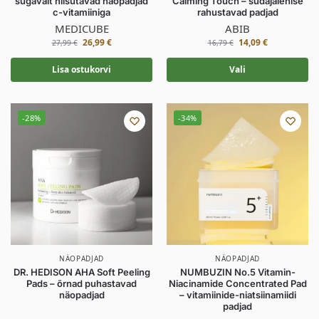
sügavalt niisutavad näopadjad
Calming Touch – südajalehise
c-vitamiiniga
rahustavad padjad
MEDICUBE
ABIB
26,99
€
14,09
€
27,99
€
16,79
€
Lisa ostukorvi
Vali
-28%
-34%
NÄOPADJAD
NÄOPADJAD
DR. HEDISON AHA Soft Peeling
NUMBUZIN No.5 Vitamin-
Pads – õrnad puhastavad
Niacinamide Concentrated Pad
näopadjad
– vitamiinide-niatsiinamiidi
padjad