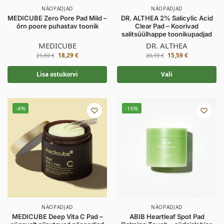
NÄOPADJAD
NÄOPADJAD
MEDICUBE Zero Pore Pad Mild –
DR. ALTHEA 2% Salicylic Acid
õrn poore puhastav toonik
Clear Pad – Koorivad
salitsüülhappe toonikupadjad
MEDICUBE
DR. ALTHEA
18,29
€
15,59
€
21,59
€
20,19
€
Lisa ostukorvi
Vali
-4%
-16%
NÄOPADJAD
NÄOPADJAD
MEDICUBE Deep Vita C Pad –
ABIB Heartleaf Spot Pad