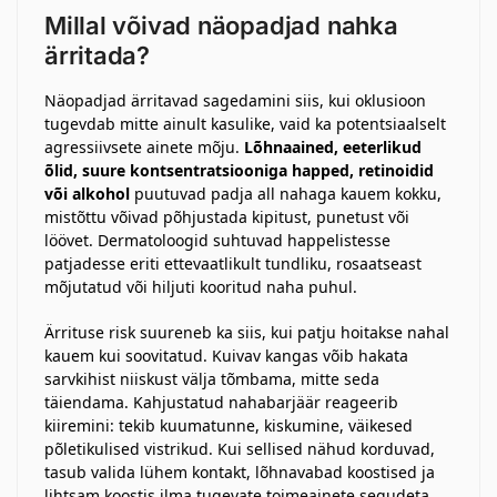
Millal võivad näopadjad nahka
ärritada?
Näopadjad ärritavad sagedamini siis, kui oklusioon
tugevdab mitte ainult kasulike, vaid ka potentsiaalselt
agressiivsete ainete mõju.
Lõhnaained, eeterlikud
õlid, suure kontsentratsiooniga happed, retinoidid
või alkohol
puutuvad padja all nahaga kauem kokku,
mistõttu võivad põhjustada kipitust, punetust või
löövet. Dermatoloogid suhtuvad happelistesse
patjadesse eriti ettevaatlikult tundliku, rosaatseast
mõjutatud või hiljuti kooritud naha puhul.
Ärrituse risk suureneb ka siis, kui patju hoitakse nahal
kauem kui soovitatud. Kuivav kangas võib hakata
sarvkihist niiskust välja tõmbama, mitte seda
täiendama. Kahjustatud nahabarjäär reageerib
kiiremini: tekib kuumatunne, kiskumine, väikesed
põletikulised vistrikud. Kui sellised nähud korduvad,
tasub valida lühem kontakt, lõhnavabad koostised ja
lihtsam koostis ilma tugevate toimeainete segudeta.