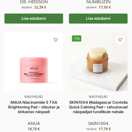
DR. HEDISON
NUMBUZIN
22,39
€
17,59
€
30,89
€
26,49
€
Lisa ostukorvi
Lisa ostukorvi
-7%
NÄOPADJAD
NÄOPADJAD
ANUA Niacinamide 5 TXA
SKIN1004 Madagascar Centella
Brightening Pad – niisutav ja
Quick Calming Pad – rahustavad
kirkastav näopadi
näopadjad tundlikule nahale
ANUA
SKIN1004
18,79
€
17,79
€
19,09
€