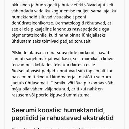
oklusioon ja hüdrogeeli jahutav efekt võivad ajutiselt
vähendada vedeliku kogunemise muljet, samal ajal kui
humektandid siluvad visuaalselt peeni
dehüdratsioonikortse. Dermatoloogid rõhutavad, et
see ei ole pikaajaline lahendus rasvapatjadele ega
pigmentatsioonile, kuid naha pinna lühiajaliseks
ühtlustamiseks toimivad padjad tõhusalt.
Põskede ülaosa ja nina-suuvoltide piirkond saavad
samuti sageli märgatavat kasu, sest miimika ja kuivus
toovad neis kohtades tekstuuri kiiresti esile.
Biotselluloosist padjad kinnituvad siin täpsemalt kui
paksem mittekootud kiudmaterjal, mistõttu seerum
jaotub ühtlasemalt. Otsmiku või lõua piirkonnas võib
mõju olla vähem väljendunud, eriti kui nahk on
rasusem või poorid kipuvad ummistuma.
Seerumi koostis: humektandid,
peptiidid ja rahustavad ekstraktid