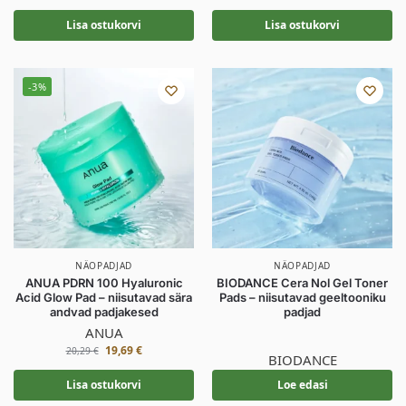
Lisa ostukorvi
Lisa ostukorvi
-3%
NÄOPADJAD
NÄOPADJAD
ANUA PDRN 100 Hyaluronic
BIODANCE Cera Nol Gel Toner
Acid Glow Pad – niisutavad sära
Pads – niisutavad geeltooniku
andvad padjakesed
padjad
ANUA
19,69
€
20,29
€
BIODANCE
Lisa ostukorvi
Loe edasi