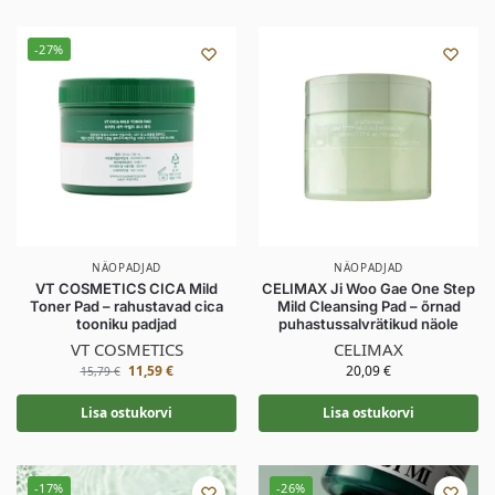
-27%
NÄOPADJAD
NÄOPADJAD
VT COSMETICS CICA Mild
CELIMAX Ji Woo Gae One Step
Toner Pad – rahustavad cica
Mild Cleansing Pad – õrnad
tooniku padjad
puhastussalvrätikud näole
VT COSMETICS
CELIMAX
11,59
€
20,09
€
15,79
€
Lisa ostukorvi
Lisa ostukorvi
-17%
-26%