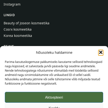
Instagram
LINGID
Beauty of Joseon kosmeetika
Cosrx kosmeetika
Korea kosmeetika
TEAVE
Nõusoleku haldamine
Meist
Kontaktid
Parima kasutuskogemuse pakkumiseks kasutame selliseid tehnoloogiaid
nagu küpsised, et salvestada ja/või pääseda ligi seadme andmetele.
Abi
Nende tehnoloogiatega nõustumine võimaldab meil töödelda selliseid
andmeid nagu sirvimiskäitumine või unikaalsed ID-d sellel saidil.
TEAVE OSTJALE
Nõusoleku andmata jätmine või selle tühistamine võib mõjutada teatud
funktsioone ja funktsioone negatiivselt.
Tarnetingimused
Tingimused
Aktsepteeri
Privaatsuspoliitika
Veebikaart