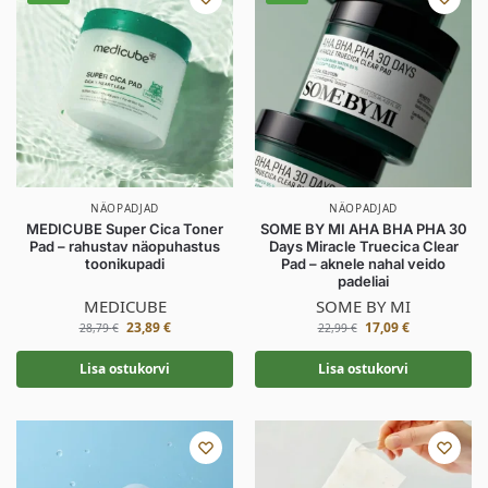
NÄOPADJAD
NÄOPADJAD
MEDICUBE Super Cica Toner
SOME BY MI AHA BHA PHA 30
Pad – rahustav näopuhastus
Days Miracle Truecica Clear
toonikupadi
Pad – aknele nahal veido
padeliai
MEDICUBE
SOME BY MI
23,89
€
17,09
€
28,79
€
22,99
€
Lisa ostukorvi
Lisa ostukorvi