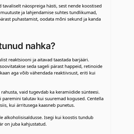
 tavaliselt näospreiga hästi, sest nende koostised
H muutuste ja lahjendamise suhtes tundlikumad,
a pärast puhastamist, oodata mõni sekund ja kanda
itunud nahka?
st reaktsiooni ja aitavad taastada barjääri.
soovitatakse seda sageli pärast happeid, retinoide
aan aga võib vähendada reaktiivsust, eriti kui
ei rahusta, vaid tugevdab ka keramiidide sünteesi.
i paremini talutav kui suuremad kogused. Centella
siis, kui ärritusega kaasneb punetus.
de alkoholisisaldusse. Isegi kui koostis tundub
är on juba kahjustatud.