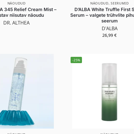
NÄOUDUD
NÄOUDUD
,
SEERUMID
A 345 Relief Cream Mist –
D’ALBA White Truffle First 
stav niisutav näoudu
Serum – valgete trühvlite pih
seerum
DR. ALTHEA
D'ALBA
26,99
€
-25%