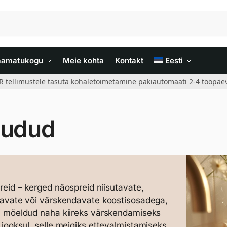
aamatukogu
Meie kohta
Kontakt
Eesti
R tellimustele tasuta kohaletoimetamine pakiautomaati 2-4 tööpäev
udud
eid – kerged näospreid niisutavate,
avate või värskendavate koostisosadega,
n mõeldud naha kiireks värskendamiseks
jooksul, selle meigiks ettevalmistamiseks