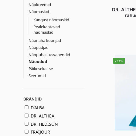
Näokreemid
DR. ALTHE
Näomaskid
rahu
Kangast näomaskid
Pealekantavad
näomaskid
Näonaha koorijad
Näopadjad
Näopuhastusvahendid
-23%
Näoudud
Päikesekaitse
Seerumid
BRÄNDID
D'ALBA
DR. ALTHEA
DR. HEDISON
FRAIJOUR