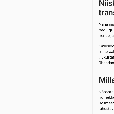
Niis
tra
Naha niis
nagu
gl
nende jär
Oklusioo
mineraal
„lukusta
ühendama
Mill
Näosprei
humektan
Kosmeeti
lahustuv