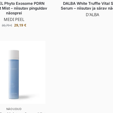
EL Phyto Exosome PDRN
DALBA White Truffle Vital 
t Mist – niisutav pinguldav
Serum – niisutav ja särav nä
näosprei
D'ALBA
MEDI PEEL
29,19
€
30,79
€
NÄOUDUD