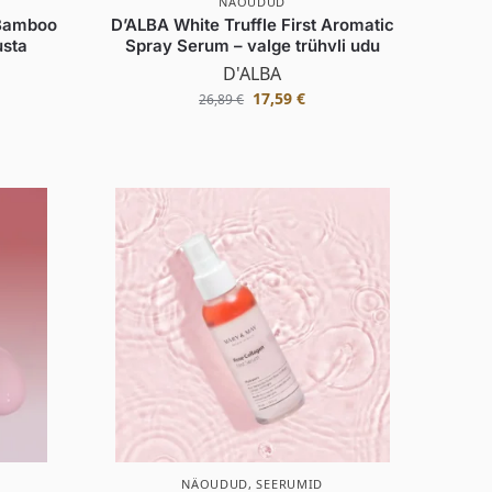
NÄOUDUD
Bamboo
D’ALBA White Truffle First Aromatic
usta
Spray Serum – valge trühvli udu
D'ALBA
17,59
€
26,89
€
NÄOUDUD
,
SEERUMID