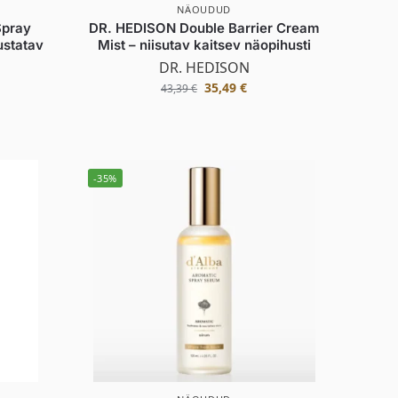
NÄOUDUD
Spray
DR. HEDISON Double Barrier Cream
ustatav
Mist – niisutav kaitsev näopihusti
DR. HEDISON
35,49
€
43,39
€
-35%