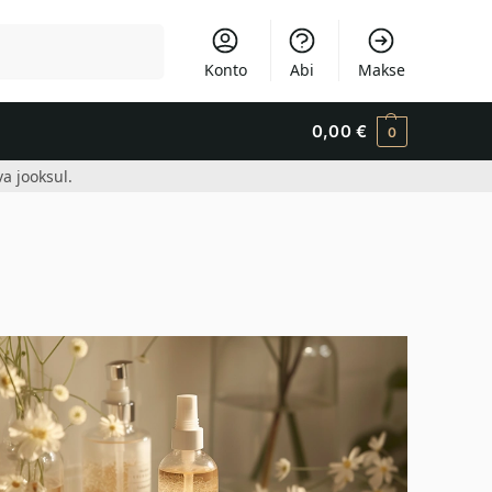
Otsi
Konto
Abi
Makse
0,00
€
0
a jooksul.