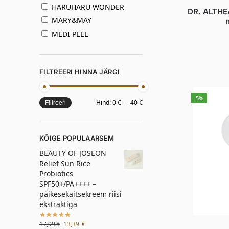
HARUHARU WONDER
DR. ALTHEA
MARY&MAY
MEDI PEEL
FILTREERI HINNA JÄRGI
-5%
Hind:
0 €
—
40 €
Filtreeri
KÕIGE POPULAARSEM
BEAUTY OF JOSEON
Relief Sun Rice
Probiotics
SPF50+/PA++++ –
päikesekaitsekreem riisi
ekstraktiga
17,99
€
13,39
€