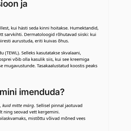
ioon ja
sellest, kui hästi seda kinni hoitakse. Humektandid,
t sarvkihti. Dermatoloogid rõhutavad siiski: kui
iiresti aurustuda, eriti kuivas õhus.
u (TEWL). Selleks kasutatakse skvalaani,
rei võib olla kasulik siis, kui see kreemiga
lise mugavustunde. Tasakaalustatud koostis peaks
remini imenduda?
e, kuid mitte märg
. Sellisel pinnal jaotuvad
lt ning seovad vett kergemini.
äbilaskvamaks, mistõttu võivad mõned vees