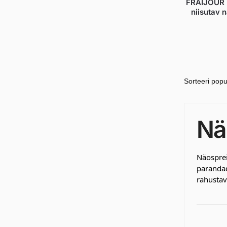
FRAIJOUR P
niisutav 
Nä
Näosprei
parandad
rahustav