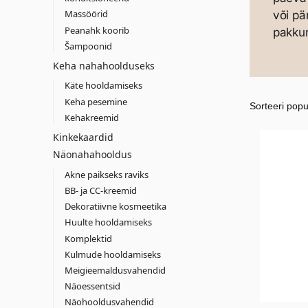
Massöörid
või p
Peanahk koorib
pakku
Šampoonid
Keha nahahoolduseks
Käte hooldamiseks
Keha pesemine
Kehakreemid
Kinkekaardid
Näonahahooldus
Akne paikseks raviks
BB- ja CC-kreemid
Dekoratiivne kosmeetika
Huulte hooldamiseks
Komplektid
Kulmude hooldamiseks
Meigieemaldusvahendid
Näoessentsid
Näohooldusvahendid