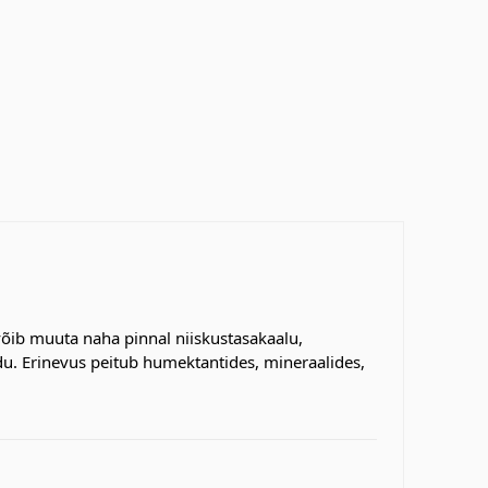
võib muuta naha pinnal niiskustasakaalu,
u. Erinevus peitub humektantides, mineraalides,