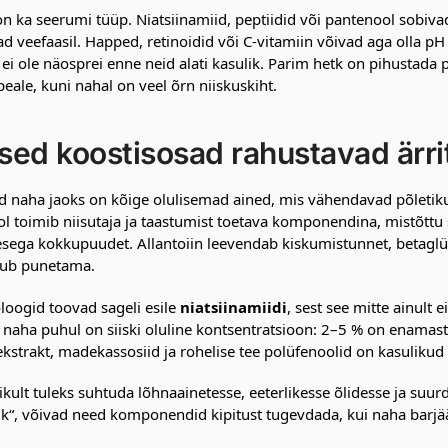
on ka seerumi tüüp. Niatsiinamiid, peptiidid või pantenool sobivad
d veefaasil. Happed, retinoidid või C-vitamiin võivad aga olla p
 ei ole näosprei enne neid alati kasulik. Parim hetk on pihustad
eale, kuni nahal on veel õrn niiskuskiht.
ised koostisosad rahustavad ärr
d naha jaoks on kõige olulisemad ained, mis vähendavad põletikuli
l toimib niisutaja ja taastumist toetava komponendina, mistõttu 
esega kokkupuudet. Allantoiin leevendab kiskumistunnet, betaglük
pub punetama.
oogid toovad sageli esile
niatsiinamiidi
, sest see mitte ainult 
 naha puhul on siiski oluline kontsentratsioon: 2–5 % on enamast
 ekstrakt, madekassosiid ja rohelise tee polüfenoolid on kasulikud 
likult tuleks suhtuda lõhnaainetesse, eeterlikesse õlidesse ja suur
ik“, võivad need komponendid kipitust tugevdada, kui naha barjä