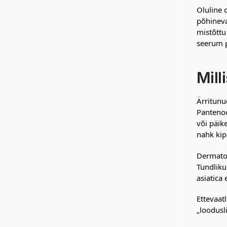
Oluline 
põhineva
mistõttu
seerum p
Mill
Ärritunu
Pantenoo
või päik
nahk ki
Dermatol
Tundliku
asiatica
Ettevaat
„loodusl