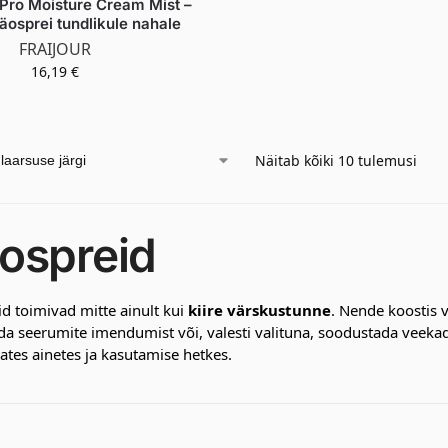
ro Moisture Cream Mist –
näosprei tundlikule nahale
FRAIJOUR
16,19
€
Näitab kõiki 10 tulemusi
ospreid
d toimivad mitte ainult kui
kiire värskustunne
. Nende koostis 
a seerumite imendumist või, valesti valituna, soodustada veekad
ates ainetes ja kasutamise hetkes.