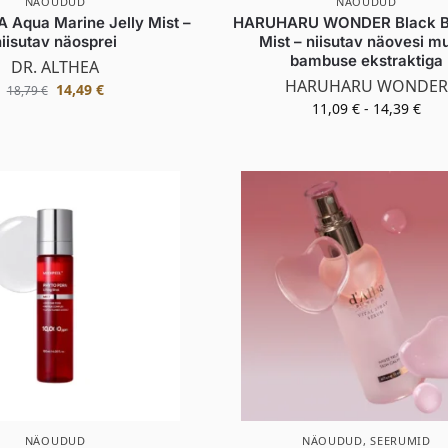
NÄOUDUD
NÄOUDUD
 Aqua Marine Jelly Mist –
HARUHARU WONDER Black 
niisutav näosprei
Mist – niisutav näovesi m
bambuse ekstraktiga
DR. ALTHEA
HARUHARU WONDER
14,49
€
18,79
€
11,09
€
-
14,39
€
NÄOUDUD
NÄOUDUD
,
SEERUMID