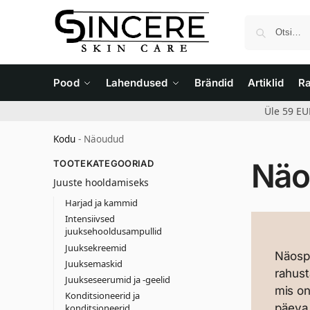
Pood
Lahendused
Brändid
Artiklid
R
Üle 59 EU
Kodu
-
Näoudud
Näo
TOOTEKATEGOORIAD
Juuste hooldamiseks
Harjad ja kammid
Intensiivsed
juuksehooldusampullid
Juuksekreemid
Näospr
Juuksemaskid
rahust
Juukseseerumid ja -geelid
mis o
Konditsioneerid ja
päeva 
konditsioneerid