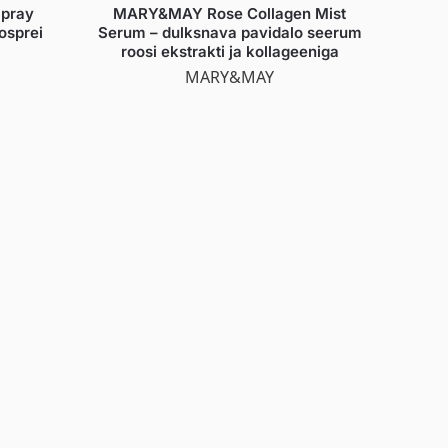
Spray
MARY&MAY Rose Collagen Mist
osprei
Serum – dulksnava pavidalo seerum
roosi ekstrakti ja kollageeniga
MARY&MAY