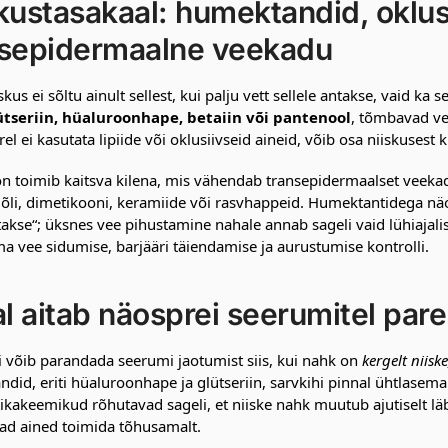
kustasakaal: humektandid, oklus
nsepidermaalne veekadu
kus ei sõltu ainult sellest, kui palju vett sellele antakse, vaid ka 
ütseriin, hüaluroonhape, betaiin või pantenool
, tõmbavad vet
el ei kasutata lipiide või oklusiivseid aineid, võib osa niiskusest k
n toimib kaitsva kilena, mis vähendab transepidermaalset veekad
õli, dimetikooni, keramiide või rasvhappeid. Humektantidega näosp
takse“; üksnes vee pihustamine nahale annab sageli vaid lühiaja
 vee sidumise, barjääri täiendamise ja aurustumise kontrolli.
al aitab näosprei seerumitel pa
 võib parandada seerumi jaotumist siis, kui nahk on
kergelt niisk
did, eriti hüaluroonhape ja glütseriin, sarvkihi pinnal ühtlasema
kakeemikud rõhutavad sageli, et niiske nahk muutub ajutiselt l
ad ained toimida tõhusamalt.