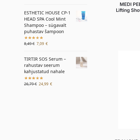
MEDI PE
Lifting Sho
ESTHETIC HOUSE CP-1
HEAD SPA Cool Mint
Shampoo – sügavalt
puhastav šampoon
8,49
€
7,09
€
TIRTIR SOS Serum –
rahustav seerum
kahjustatud nahale
26,79
€
24,99
€