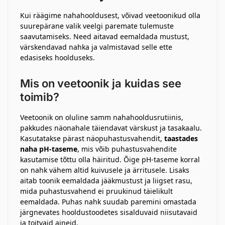
Kui räägime nahahooldusest, võivad veetoonikud olla
suurepärane valik veelgi paremate tulemuste
saavutamiseks. Need aitavad eemaldada mustust,
värskendavad nahka ja valmistavad selle ette
edasiseks hoolduseks.
Mis on veetoonik ja kuidas see
toimib?
Veetoonik on oluline samm nahahooldusrutiinis,
pakkudes näonahale täiendavat värskust ja tasakaalu.
Kasutatakse pärast näopuhastusvahendit,
taastades
naha pH-taseme
, mis võib puhastusvahendite
kasutamise tõttu olla häiritud. Õige pH-taseme korral
on nahk vähem altid kuivusele ja ärritusele. Lisaks
aitab toonik eemaldada jääkmustust ja liigset rasu,
mida puhastusvahend ei pruukinud täielikult
eemaldada. Puhas nahk suudab paremini omastada
järgnevates hooldustoodetes sisalduvaid niisutavaid
ja toitvaid aineid.