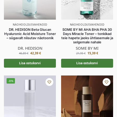
NÄOHOOLDUSVAHENDID
NÄOHOOLDUSVAHENDID
DR. HEDISON Beta Glucan
SOME BY MI AHA BHA PHA 30
Hyaluronic Acid Moisture Toner
Days Miracle Toner – tonkikad
– sügavalt niisutav näotoonik
teie hapete jaoks ühtlasemale ja
selgemale nahale
DR. HEDISON
SOME BY MI
42,39
€
15,39
€
46,89
€
21,95
€
Lisa ostukorvi
Lisa ostukorvi
-8%