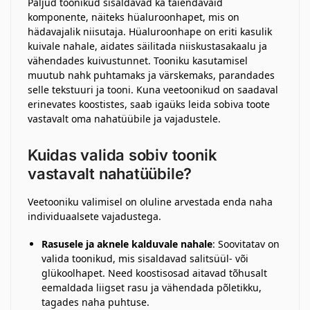
Paljud toonikud sisaldavad ka täiendavaid
komponente, näiteks hüaluroonhapet, mis on
hädavajalik niisutaja. Hüaluroonhape on eriti kasulik
kuivale nahale, aidates säilitada niiskustasakaalu ja
vähendades kuivustunnet. Tooniku kasutamisel
muutub nahk puhtamaks ja värskemaks, parandades
selle tekstuuri ja tooni. Kuna veetoonikud on saadaval
erinevates koostistes, saab igaüks leida sobiva toote
vastavalt oma nahatüübile ja vajadustele.
Kuidas valida sobiv toonik
vastavalt nahatüübile?
Veetooniku valimisel on oluline arvestada enda naha
individuaalsete vajadustega.
Rasusele ja aknele kalduvale nahale
: Soovitatav on
valida toonikud, mis sisaldavad salitsüül- või
glükoolhapet. Need koostisosad aitavad tõhusalt
eemaldada liigset rasu ja vähendada põletikku,
tagades naha puhtuse.