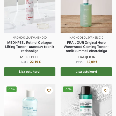
NÄOHOOLDUSVAHENDID
NÄOHOOLDUSVAHENDID
MEDI-PEEL Retinol Collagen
FRAIJOUR Original Herb
Lifting Toner – uuendav toonik
Wormwood Calming Toner –
retinooliga
tonik kummeli ekstraktiga
MEDI PEEL
FRAIJOUR
22,19
€
12,09
€
31,98
€
19,95
€
Lisa ostukorvi
Lisa ostukorvi
-10%
-30%