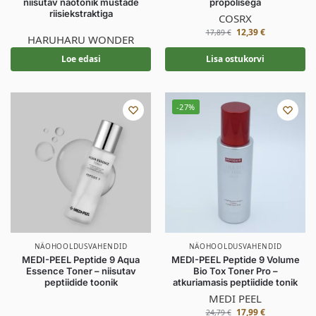
niisutav näotonik mustade
propolisega
riisiekstraktiga
COSRX
12,39
€
17,89
€
HARUHARU WONDER
Loe edasi
Lisa ostukorvi
-27%
NÄOHOOLDUSVAHENDID
NÄOHOOLDUSVAHENDID
MEDI-PEEL Peptide 9 Aqua
MEDI-PEEL Peptide 9 Volume
Essence Toner – niisutav
Bio Tox Toner Pro –
peptiidide toonik
atkuriamasis peptiidide tonik
MEDI PEEL
17,99
€
24,79
€