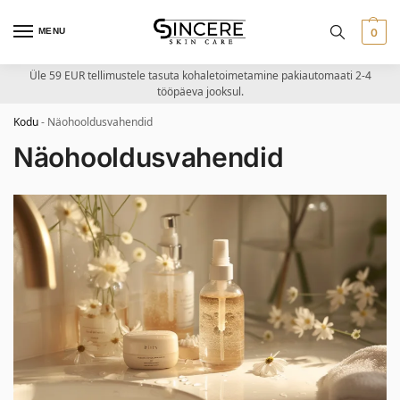
MENU
0
Üle 59 EUR tellimustele tasuta kohaletoimetamine pakiautomaati 2-4
tööpäeva jooksul.
Kodu
-
Näohooldusvahendid
Näohooldusvahendid