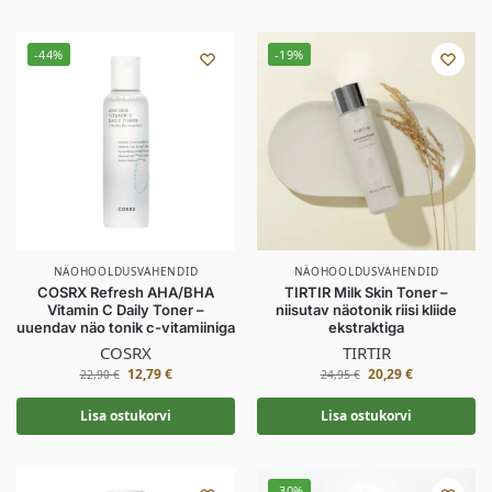
-44%
-19%
NÄOHOOLDUSVAHENDID
NÄOHOOLDUSVAHENDID
COSRX Refresh AHA/BHA
TIRTIR Milk Skin Toner –
Vitamin C Daily Toner –
niisutav näotonik riisi kliide
uuendav näo tonik c-vitamiiniga
ekstraktiga
COSRX
TIRTIR
12,79
€
20,29
€
22,90
€
24,95
€
Lisa ostukorvi
Lisa ostukorvi
-30%