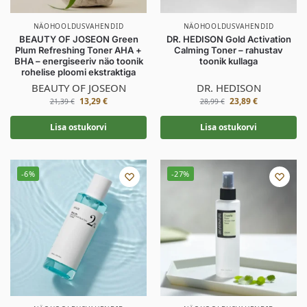
NÄOHOOLDUSVAHENDID
NÄOHOOLDUSVAHENDID
BEAUTY OF JOSEON Green
DR. HEDISON Gold Activation
Plum Refreshing Toner AHA +
Calming Toner – rahustav
BHA – energiseeriv näo toonik
toonik kullaga
rohelise ploomi ekstraktiga
BEAUTY OF JOSEON
DR. HEDISON
13,29
€
23,89
€
21,39
€
28,99
€
Lisa ostukorvi
Lisa ostukorvi
-6%
-27%