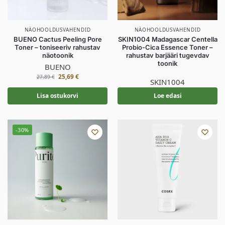
NÄOHOOLDUSVAHENDID
NÄOHOOLDUSVAHENDID
BUENO Cactus Peeling Pore
SKIN1004 Madagascar Centella
Toner – toniseeriv rahustav
Probio-Cica Essence Toner –
näotoonik
rahustav barjääri tugevdav
toonik
BUENO
25,69
€
27,89
€
SKIN1004
Lisa ostukorvi
Loe edasi
-30%