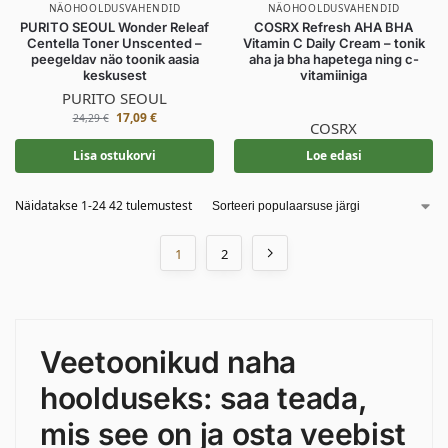
NÄOHOOLDUSVAHENDID
NÄOHOOLDUSVAHENDID
PURITO SEOUL Wonder Releaf
COSRX Refresh AHA BHA
Centella Toner Unscented –
Vitamin C Daily Cream – tonik
peegeldav näo toonik aasia
aha ja bha hapetega ning c-
keskusest
vitamiiniga
PURITO SEOUL
17,09
€
24,29
€
COSRX
Lisa ostukorvi
Loe edasi
Näidatakse 1-24 42 tulemustest
1
2
Veetoonikud naha
hoolduseks: saa teada,
mis see on ja osta veebist