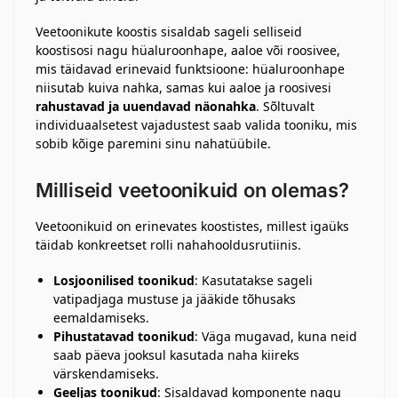
Veetoonikute koostis sisaldab sageli selliseid
koostisosi nagu hüaluroonhape, aaloe või roosivee,
mis täidavad erinevaid funktsioone: hüaluroonhape
niisutab kuiva nahka, samas kui aaloe ja roosivesi
rahustavad ja uuendavad näonahka
. Sõltuvalt
individuaalsetest vajadustest saab valida tooniku, mis
sobib kõige paremini sinu nahatüübile.
Milliseid veetoonikuid on olemas?
Veetoonikuid on erinevates koostistes, millest igaüks
täidab konkreetset rolli nahahooldusrutiinis.
Losjoonilised toonikud
: Kasutatakse sageli
vatipadjaga mustuse ja jääkide tõhusaks
eemaldamiseks.
Pihustatavad toonikud
: Väga mugavad, kuna neid
saab päeva jooksul kasutada naha kiireks
värskendamiseks.
Geeljas toonikud
: Sisaldavad komponente nagu