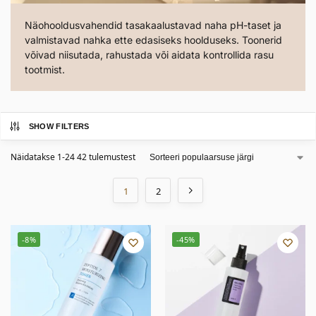
Näohooldusvahendid tasakaalustavad naha pH-taset ja
valmistavad nahka ette edasiseks hoolduseks. Toonerid
võivad niisutada, rahustada või aidata kontrollida rasu
tootmist.
SHOW FILTERS
Näidatakse 1-24 42 tulemustest
1
2
-8%
-45%