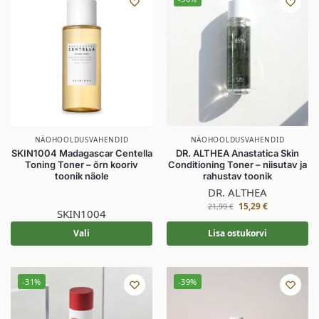
NÄOHOOLDUSVAHENDID
NÄOHOOLDUSVAHENDID
SKIN1004 Madagascar Centella
DR. ALTHEA Anastatica Skin
Toning Toner – õrn kooriv
Conditioning Toner – niisutav ja
toonik näole
rahustav toonik
DR. ALTHEA
15,29
€
21,99
€
SKIN1004
Vali
Lisa ostukorvi
-31%
-39%