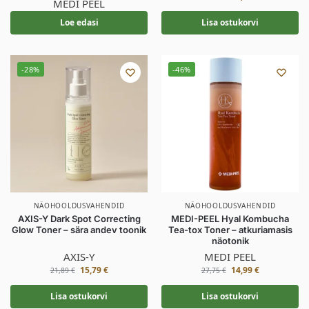
MEDI PEEL
Loe edasi
Lisa ostukorvi
-28%
-46%
NÄOHOOLDUSVAHENDID
NÄOHOOLDUSVAHENDID
AXIS-Y Dark Spot Correcting
MEDI-PEEL Hyal Kombucha
Glow Toner – sära andev toonik
Tea-tox Toner – atkuriamasis
näotonik
AXIS-Y
MEDI PEEL
15,79
€
14,99
€
21,89
€
27,75
€
Lisa ostukorvi
Lisa ostukorvi