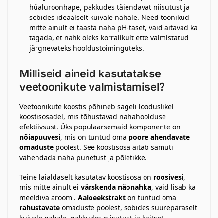
hüaluroonhape, pakkudes täiendavat niisutust ja
sobides ideaalselt kuivale nahale. Need toonikud
mitte ainult ei taasta naha pH-taset, vaid aitavad ka
tagada, et nahk oleks korralikult ette valmistatud
järgnevateks hooldustoiminguteks.
Milliseid aineid kasutatakse
veetoonikute valmistamisel?
Veetoonikute koostis põhineb sageli looduslikel
koostisosadel, mis tõhustavad nahahoolduse
efektiivsust. Üks populaarsemaid komponente on
nõiapuuvesi
, mis on tuntud oma
poore ahendavate
omaduste
poolest. See koostisosa aitab samuti
vähendada naha punetust ja põletikke.
Teine laialdaselt kasutatav koostisosa on
roosivesi
,
mis mitte ainult ei
värskenda näonahka
, vaid lisab ka
meeldiva aroomi.
Aaloeekstrakt
on tuntud oma
rahustavate
omaduste poolest, sobides suurepäraselt
kuivale nahale, pakkudes niisutust ja kaitset.