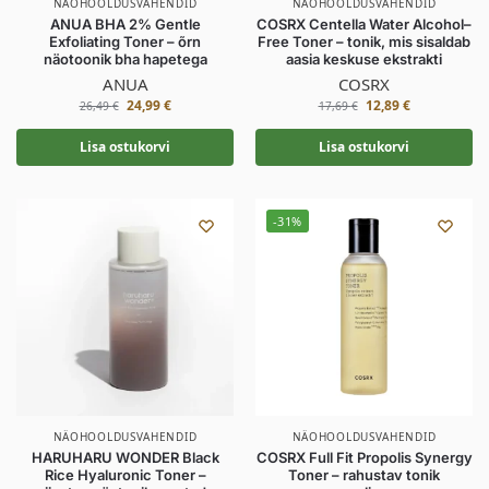
NÄOHOOLDUSVAHENDID
NÄOHOOLDUSVAHENDID
ANUA BHA 2% Gentle
COSRX Centella Water Alcohol–
Exfoliating Toner – õrn
Free Toner – tonik, mis sisaldab
näotoonik bha hapetega
aasia keskuse ekstrakti
ANUA
COSRX
24,99
€
12,89
€
26,49
€
17,69
€
Lisa ostukorvi
Lisa ostukorvi
-31%
NÄOHOOLDUSVAHENDID
NÄOHOOLDUSVAHENDID
HARUHARU WONDER Black
COSRX Full Fit Propolis Synergy
Rice Hyaluronic Toner –
Toner – rahustav tonik