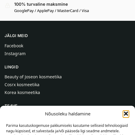
100% turvaline maksmine
GooglePay / ApplePay / MasterCard / Visa
JÄLGI MEID
Facebook
Instagram
LINGID
Beauty of Joseon kosmeetika
Cosrx kosmeetika
Korea kosmeetika
TEAVE
Nõusoleku haldamine
Meist
Kontaktid
Parima kasutuskogemuse pakkumiseks kasutame selliseid tehnoloogiaid
nagu küpsised, et salvestada ja/või pääseda ligi seadme andmetele.
Abi