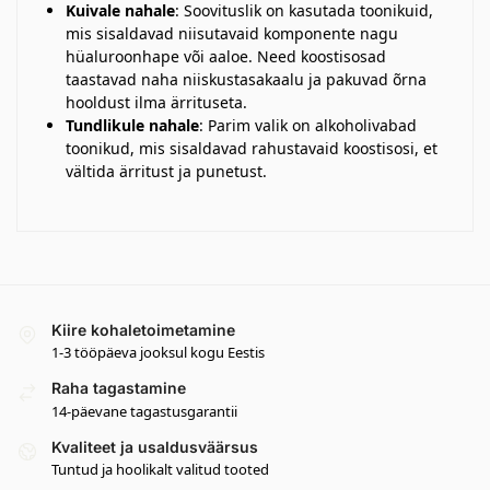
Kuivale nahale
: Soovituslik on kasutada toonikuid,
mis sisaldavad niisutavaid komponente nagu
hüaluroonhape või aaloe. Need koostisosad
taastavad naha niiskustasakaalu ja pakuvad õrna
hooldust ilma ärrituseta.
Tundlikule nahale
: Parim valik on alkoholivabad
toonikud, mis sisaldavad rahustavaid koostisosi, et
vältida ärritust ja punetust.
Kiire kohaletoimetamine
1-3 tööpäeva jooksul kogu Eestis
Raha tagastamine
14-päevane tagastusgarantii
Kvaliteet ja usaldusväärsus
Tuntud ja hoolikalt valitud tooted