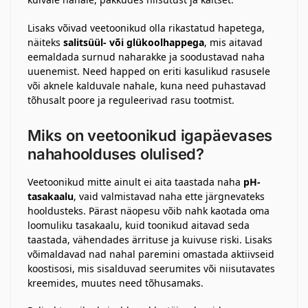
Lisaks võivad veetoonikud olla rikastatud hapetega,
näiteks
salitsüül- või glükoolhappega
, mis aitavad
eemaldada surnud naharakke ja soodustavad naha
uuenemist. Need happed on eriti kasulikud rasusele
või aknele kalduvale nahale, kuna need puhastavad
tõhusalt poore ja reguleerivad rasu tootmist.
Miks on veetoonikud igapäevases
nahahoolduses olulised?
Veetoonikud mitte ainult ei aita taastada naha
pH-
tasakaalu
, vaid valmistavad naha ette järgnevateks
hooldusteks. Pärast näopesu võib nahk kaotada oma
loomuliku tasakaalu, kuid toonikud aitavad seda
taastada, vähendades ärrituse ja kuivuse riski. Lisaks
võimaldavad nad nahal paremini omastada aktiivseid
koostisosi, mis sisalduvad seerumites või niisutavates
kreemides, muutes need tõhusamaks.