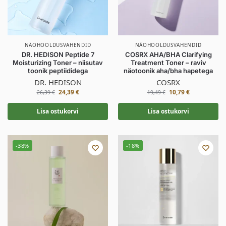
NÄOHOOLDUSVAHENDID
NÄOHOOLDUSVAHENDID
DR. HEDISON Peptide 7
COSRX AHA/BHA Clarifying
Moisturizing Toner – niisutav
Treatment Toner – raviv
toonik peptiididega
näotoonik aha/bha hapetega
DR. HEDISON
COSRX
24,39
€
10,79
€
26,39
€
19,49
€
Lisa ostukorvi
Lisa ostukorvi
-38%
-18%