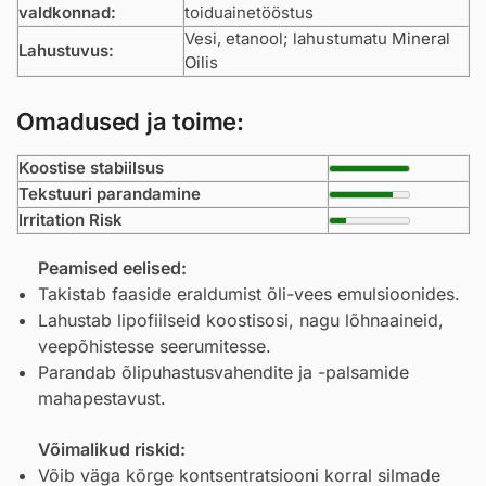
valdkonnad:
toiduainetööstus
Vesi, etanool; lahustumatu
Mineral
Lahustuvus:
Oil
is
Omadused ja toime:
Koostise stabiilsus
Tekstuuri parandamine
Irritation Risk
Peamised eelised:
Takistab faaside eraldumist õli-vees emulsioonides.
Lahustab lipofiilseid koostisosi, nagu lõhnaaineid,
veepõhistesse seerumitesse.
Parandab õlipuhastusvahendite ja -palsamide
mahapestavust.
Võimalikud riskid:
Võib väga kõrge kontsentratsiooni korral silmade