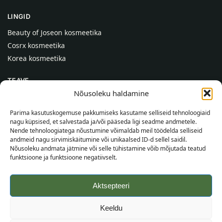
LINGID
Beauty of Joseon kosmeetika
Cosrx kosmeetika
Korea kosmeetika
TEAVE
Nõusoleku haldamine
Meist
Kontaktid
Parima kasutuskogemuse pakkumiseks kasutame selliseid tehnoloogiaid
nagu küpsised, et salvestada ja/või pääseda ligi seadme andmetele.
Abi
Nende tehnoloogiatega nõustumine võimaldab meil töödelda selliseid
andmeid nagu sirvimiskäitumine või unikaalsed ID-d sellel saidil.
TEAVE OSTJALE
Nõusoleku andmata jätmine või selle tühistamine võib mõjutada teatud
funktsioone ja funktsioone negatiivselt.
Tarnetingimused
Tingimused
Aktsepteeri
Privaatsuspoliitika
Veebikaart
Keeldu