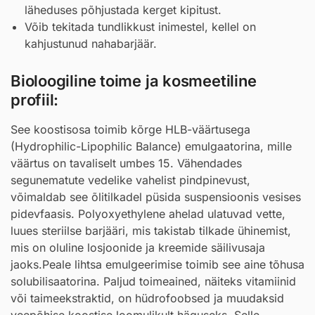
läheduses põhjustada kerget kipitust.
Võib tekitada tundlikkust inimestel, kellel on
kahjustunud nahabarjäär.
Bioloogiline toime ja kosmeetiline
profiil:
See koostisosa toimib kõrge HLB-väärtusega
(Hydrophilic-Lipophilic Balance) emulgaatorina, mille
väärtus on tavaliselt umbes 15. Vähendades
segunematute vedelike vahelist pindpinevust,
võimaldab see õlitilkadel püsida suspensioonis vesises
pidevfaasis. Polyoxyethylene ahelad ulatuvad vette,
luues steriilse barjääri, mis takistab tilkade ühinemist,
mis on oluline losjoonide ja kreemide säilivusaja
jaoks.Peale lihtsa emulgeerimise toimib see aine tõhusa
solubilisaatorina. Paljud toimeained, näiteks vitamiinid
või taimeekstraktid, on hüdrofoobsed ja muudaksid