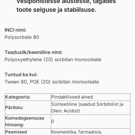
vesipõhistesse alustesse, tagades
toote selguse ja stabiilsuse.
INCI nimi:
Polysorbate 80
Teaduslik/keemiline nimi:
Polyoxyethylene (20) sorbitan monooleate
Tuntud ka kui:
Tween 80, POE (20) sorbitan monooleate
Kategooria:
Pindaktiivsed ained
Sünteetiline (saadud
Sorbitol
ist ja
Päritolu:
Oleic Acid
ist)
Komedogeensuse
0
hinnang:
Peamised
Kosmeetika, farmaatsia,