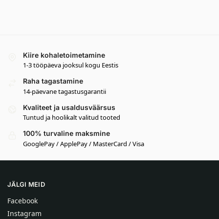
Kiire kohaletoimetamine
1-3 tööpäeva jooksul kogu Eestis
Raha tagastamine
14-päevane tagastusgarantii
Kvaliteet ja usaldusväärsus
Tuntud ja hoolikalt valitud tooted
100% turvaline maksmine
GooglePay / ApplePay / MasterCard / Visa
JÄLGI MEID
Facebook
Instagram