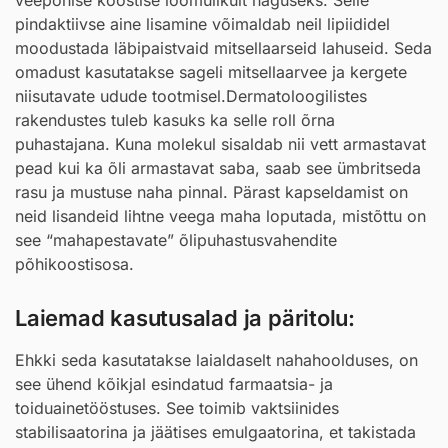
veepõhise koostise loomulikult häguseks. Selle
pindaktiivse aine lisamine võimaldab neil lipiididel
moodustada läbipaistvaid mitsellaarseid lahuseid. Seda
omadust kasutatakse sageli mitsellaarvee ja kergete
niisutavate udude tootmisel.Dermatoloogilistes
rakendustes tuleb kasuks ka selle roll õrna
puhastajana. Kuna molekul sisaldab nii vett armastavat
pead kui ka õli armastavat saba, saab see ümbritseda
rasu ja mustuse naha pinnal. Pärast kapseldamist on
neid lisandeid lihtne veega maha loputada, mistõttu on
see “mahapestavate” õlipuhastusvahendite
põhikoostisosa.
Laiemad kasutusalad ja päritolu:
Ehkki seda kasutatakse laialdaselt nahahoolduses, on
see ühend kõikjal esindatud farmaatsia- ja
toiduainetööstuses. See toimib vaktsiinides
stabilisaatorina ja jäätises emulgaatorina, et takistada