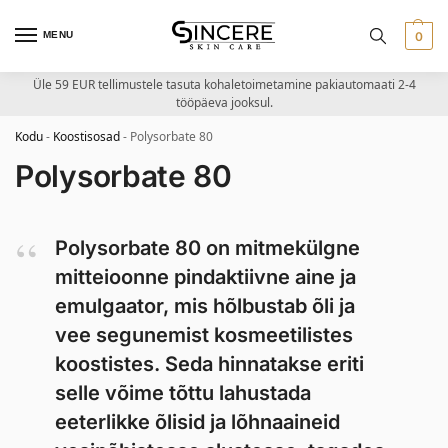
MENU
0
Üle 59 EUR tellimustele tasuta kohaletoimetamine pakiautomaati 2-4
tööpäeva jooksul.
Kodu
-
Koostisosad
-
Polysorbate 80
Polysorbate 80
Polysorbate 80 on mitmekülgne
mitteioonne pindaktiivne aine ja
emulgaator, mis hõlbustab õli ja
vee segunemist kosmeetilistes
koostistes. Seda hinnatakse eriti
selle võime tõttu lahustada
eeterlikke õlisid ja lõhnaaineid