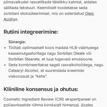
piimavalkudel rasvatilkade täielikku katmist, aidates
säilitada tekstuuri. Keemiliselt toodetakse seda
sorbitani etoksüleerimisel, mis on esterdatud
Oleic
Acid
iga.
Rutiini integreerimine:
Sünergia:
Töötab optimaalselt koos madala HLB-väärtusega
kaasemulgaatoritega nagu
Sorbitan Oleate
või
Sorbitan Stearate
, et luua tugevaid emulsioone.
Seda kombineeritakse sageli rasvalkoholidega, nagu
Cetearyl Alcohol
, et suurendada kreemide
viskoossust ja “keha”.
Kliiniline konsensus ja ohutus:
Cosmetic Ingredient Review (CIR) ekspertpaneel on
polüsorbaatide rühma korduvalt hinnanud, jõudes