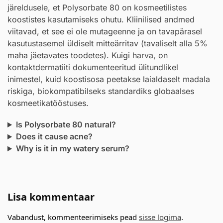
järeldusele, et Polysorbate 80 on kosmeetilistes
koostistes kasutamiseks ohutu. Kliinilised andmed
viitavad, et see ei ole mutageenne ja on tavapärasel
kasutustasemel üldiselt mitteärritav (tavaliselt alla 5%
maha jäetavates toodetes). Kuigi harva, on
kontaktdermatiiti dokumenteeritud ülitundlikel
inimestel, kuid koostisosa peetakse laialdaselt madala
riskiga, biokompatibilseks standardiks globaalses
kosmeetikatööstuses.
Is Polysorbate 80 natural?
Does it cause acne?
Why is it in my watery serum?
Lisa kommentaar
Vabandust, kommenteerimiseks pead
sisse logima
.