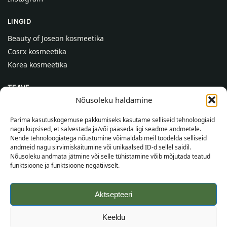
LINGID
Beauty of Joseon kosmeetika
Cosrx kosmeetika
Korea kosmeetika
TEAVE
Nõusoleku haldamine
Meist
Kontaktid
Parima kasutuskogemuse pakkumiseks kasutame selliseid tehnoloogiaid
nagu küpsised, et salvestada ja/või pääseda ligi seadme andmetele.
Abi
Nende tehnoloogiatega nõustumine võimaldab meil töödelda selliseid
andmeid nagu sirvimiskäitumine või unikaalsed ID-d sellel saidil.
TEAVE OSTJALE
Nõusoleku andmata jätmine või selle tühistamine võib mõjutada teatud
funktsioone ja funktsioone negatiivselt.
Tarnetingimused
Tingimused
Aktsepteeri
Privaatsuspoliitika
Veebikaart
Keeldu