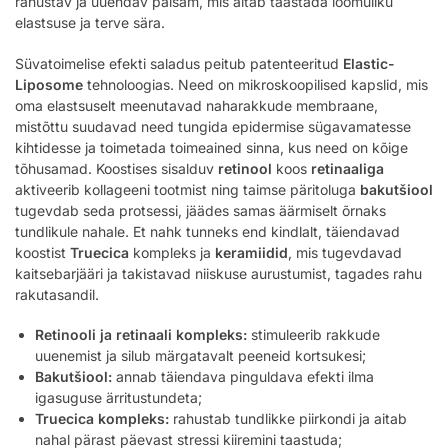
rahustav ja uuendav palsam, mis aitab taastada loomuliku
elastsuse ja terve sära.
Süvatoimelise efekti saladus peitub patenteeritud
Elastic-
Liposome
tehnoloogias. Need on mikroskoopilised kapslid, mis
oma elastsuselt meenutavad naharakkude membraane,
mistõttu suudavad need tungida epidermise sügavamatesse
kihtidesse ja toimetada toimeained sinna, kus need on kõige
tõhusamad. Koostises sisalduv
retinool
koos
retinaaliga
aktiveerib kollageeni tootmist ning taimse päritoluga
bakutšiool
tugevdab seda protsessi, jäädes samas äärmiselt õrnaks
tundlikule nahale. Et nahk tunneks end kindlalt, täiendavad
koostist
Truecica
kompleks ja
keramiidid
, mis tugevdavad
kaitsebarjääri ja takistavad niiskuse aurustumist, tagades rahu
rakutasandil.
Retinooli ja retinaali kompleks:
stimuleerib rakkude
uuenemist ja silub märgatavalt peeneid kortsukesi;
Bakutšiool:
annab täiendava pinguldava efekti ilma
igasuguse ärritustundeta;
Truecica kompleks:
rahustab tundlikke piirkondi ja aitab
nahal pärast päevast stressi kiiremini taastuda;