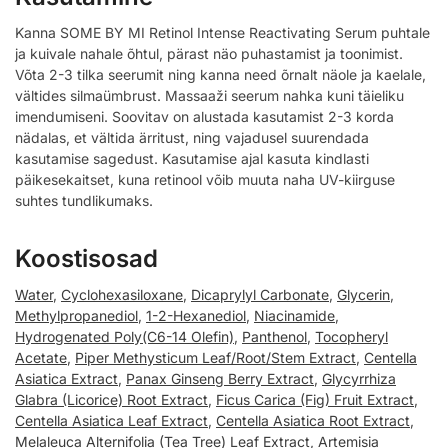
Kanna SOME BY MI Retinol Intense Reactivating Serum puhtale
ja kuivale nahale õhtul, pärast näo puhastamist ja toonimist.
Võta 2-3 tilka seerumit ning kanna need õrnalt näole ja kaelale,
vältides silmaümbrust. Massaaži seerum nahka kuni täieliku
imendumiseni. Soovitav on alustada kasutamist 2-3 korda
nädalas, et vältida ärritust, ning vajadusel suurendada
kasutamise sagedust. Kasutamise ajal kasuta kindlasti
päikesekaitset, kuna retinool võib muuta naha UV-kiirguse
suhtes tundlikumaks.
Koostisosad
Water
,
Cyclohexasiloxane
,
Dicaprylyl Carbonate
,
Glycerin
,
Methylpropanediol
,
1-2-Hexanediol
,
Niacinamide
,
Hydrogenated Poly(C6-14 Olefin)
,
Panthenol
,
Tocopheryl
Acetate
,
Piper Methysticum Leaf/Root/Stem Extract
,
Centella
Asiatica Extract
,
Panax Ginseng Berry Extract
,
Glycyrrhiza
Glabra (Licorice) Root Extract
,
Ficus Carica (Fig) Fruit Extract
,
Centella Asiatica Leaf Extract
,
Centella Asiatica Root Extract
,
Melaleuca Alternifolia (Tea Tree) Leaf Extract
,
Artemisia