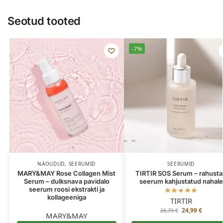
Seotud tooted
-7%
NÄOUDUD
,
SEERUMID
SEERUMID
MARY&MAY Rose Collagen Mist
TIRTIR SOS Serum – rahust
Serum – dulksnava pavidalo
seerum kahjustatud nahale
seerum roosi ekstrakti ja
kollageeniga
TIRTIR
24,99
€
26,79
€
MARY&MAY