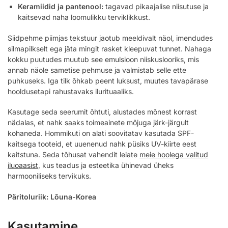
Keramiidid ja pantenool:
tagavad pikaajalise niisutuse ja
kaitsevad naha loomulikku terviklikkust.
Siidpehme piimjas tekstuur jaotub meeldivalt näol, imendudes
silmapilkselt ega jäta mingit rasket kleepuvat tunnet. Nahaga
kokku puutudes muutub see emulsioon niiskuslooriks, mis
annab näole sametise pehmuse ja valmistab selle ette
puhkuseks. Iga tilk õhkab peent luksust, muutes tavapärase
hooldusetapi rahustavaks ilurituaaliks.
Kasutage seda seerumit õhtuti, alustades mõnest korrast
nädalas, et nahk saaks toimeainete mõjuga järk-järgult
kohaneda. Hommikuti on alati soovitatav kasutada SPF-
kaitsega tooteid, et uuenenud nahk püsiks UV-kiirte eest
kaitstuna. Seda tõhusat vahendit leiate
meie hoolega valitud
iluoaasist
, kus teadus ja esteetika ühinevad üheks
harmooniliseks tervikuks.
Päritoluriik: Lõuna-Korea
Kasutamine