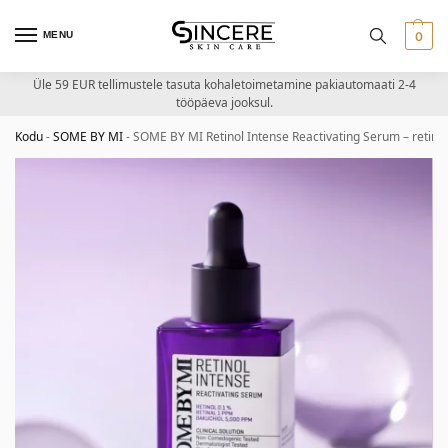
MENU
0
Üle 59 EUR tellimustele tasuta kohaletoimetamine pakiautomaati 2-4
tööpäeva jooksul.
Kodu
-
SOME BY MI
-
SOME BY MI Retinol Intense Reactivating Serum – retin