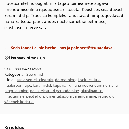
liposoomitehnoloogiat, mis tagab toimeainete sügava
imendumise ilma igasuguse ärrituseta. Koostises sisalduvad
keramiidid ja Truecica kompleks rahustavad ning tugevdavad
naha kaitsebarjääri, andes näole sametise pehmuse,
elastsuse ja terve sära.
Seda toodet ei ole hetkel laos ja pole seetõttu saadaval.
Lisa soovinimekirja
SKU:
8809647392668
Kategooria:
Seerumid
Sildid:
aasia sentelli ekstrakt
,
dermatoloogiliselt testitud
,
hüaluroonhape
,
keramiidid
,
küps nahk
,
naha noorendamine
,
naha
pinguldamine
,
naha tekstuuri parandamine
,
niatsiinamiid
,
niisutamine
,
peptiidid
,
pigmentatsiooni vähendamine
,
retinoidid
,
väheneb kortsud
Kirjeldus