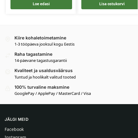
Loe edasi
Lisa ostukorvi
Kiire kohaletoimetamine
1-3 tööpäeva jooksul kogu Eestis
Raha tagastamine
14-päevane tagastusgarantii
Kvaliteet ja usaldusväärsus
Tuntud ja hoolikalt valitud tooted
100% turvaline maksmine
GooglePay / ApplePay / MasterCard / Visa
JÄLGI MEID
Facebook
Instagram