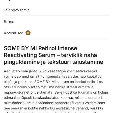
Täiendav teave
Bränd
Arvustused
0
SOME BY MI Retinol Intense
Reactivating Serum – terviklik naha
pinguldamine ja tekstuuri täiustamine
Aeg jätab oma jäljed, kuid kaasaegne kosmeetikakeemia
võimaldab neid õrnalt korrigeerida, taastades näo kaotatud
elujõu ja prinkuse. SOME BY MI seerum on loodud neile, kes
otsivad intensiivset toimet ilma nahka stressi viimata ja
mugavustunnet ohverdamata. Selle koostise tuumaks on kolme
toimeaine täpselt tasakaalustatud kooslus, mis on suunatud
miimikakortsude ja ebaühtlase nahareljeefi vastu võitlemiseks.
See seerum ei kohtle nahka kui agressiivne vahend, vaid kui