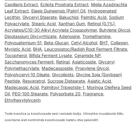
Capillaris Extract
,
Eclipta Prostrata Extract
,
Melia Azadirachta
Leaf Extract
,
Elaeis Guineensis (Palm) Oil
,
Hydrogenated
Lecithin
,
Glyceryl Stearate
,
Bakuchiol
,
Palmitic Acid
,
Sodium
Polyacrylate
,
Stearic Acid
,
Xanthan Gum
,
Retinol (0.1%)
,
Acrylates/C10-30 Alkyl Acrylate Crosspolymer
,
Butylene Glycol
,
Dipotassium Glycyrrhizate
,
Adenosine
,
Tromethamine
,
Polyquaternium-51
,
Beta-Glucan
,
Cetyl Alcohol
,
BHT
,
Collagen
,
Myristic Acid
,
BHA
,
Leuconostoc/Radish Root Ferment Filtrate
,
Tocopherol
,
Bifida Ferment Lysate
,
Ceramide NP
,
Saccharomyces Ferment
,
Retinal
,
Asiaticoside
,
Glyceryl
Polymethacrylate
,
Madecassoside
,
Propylene Glycol
,
Polyglyceryl-10 Oleate
,
Glycolipids
,
Glycine Soja (Soybean)
Peptide
,
Resveratrol
,
Sucrose Distearate
,
Asiatic Acid
,
Madecassic Acid
,
Palmitoyl Tripeptide-1
,
Moringa Oleifera Seed
Oil
,
PEG-100 Stearate
,
Polysorbate 20
,
Fragrance
,
Ethylhexylglycerin
Toote koostise ja koostisosade eest vastutab tootja. Võimalike muudatuste tõttu
soovitame alati kontrollida koostisosade loetelu otse pakendilt.