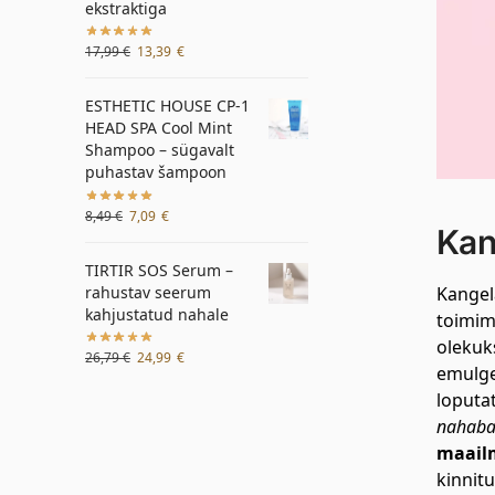
ekstraktiga
17,99
€
13,39
€
ESTHETIC HOUSE CP-1
HEAD SPA Cool Mint
Shampoo – sügavalt
puhastav šampoon
8,49
€
7,09
€
Kan
TIRTIR SOS Serum –
Kangel
rahustav seerum
kahjustatud nahale
toimim
olekuk
26,79
€
24,99
€
emulge
loputa
nahaba
maailm
kinnit