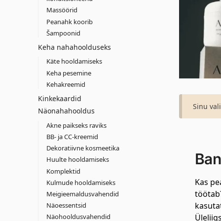
Massöörid
Peanahk koorib
Šampoonid
Keha nahahoolduseks
Käte hooldamiseks
Keha pesemine
Kehakreemid
Kinkekaardid
Sinu val
Näonahahooldus
Akne paikseks raviks
BB- ja CC-kreemid
Dekoratiivne kosmeetika
Ban
Huulte hooldamiseks
Komplektid
Kas pe
Kulmude hooldamiseks
töötab?
Meigieemaldusvahendid
kasutat
Näoessentsid
Näohooldusvahendid
Ülelii