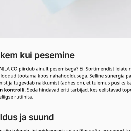
kem kui pesemine
NILA CO piirdub ainult pesemisega? Ei. Sortimendist leiate 
 loodud töötama koos nahahooldusega. Selline sünergia p
ist ja tugevdab nakkumist (adhesion), et tulemus püsiks k
 kontrolli
. Seda hindavad eriti tarbijad, kes eelistavad t
liigse rutiinita.
ldus ja suund
 siin tuleneb järjepidevusest: selge filosoofia, arenenud, k