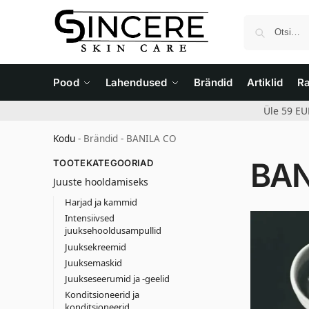
Pood
Lahendused
Brändid
Artiklid
R
Üle 59 EU
Kodu
-
Brändid
-
BANILA CO
BAN
TOOTEKATEGOORIAD
Juuste hooldamiseks
Harjad ja kammid
Intensiivsed
juuksehooldusampullid
Juuksekreemid
Juuksemaskid
Juukseseerumid ja -geelid
Konditsioneerid ja
konditsioneerid