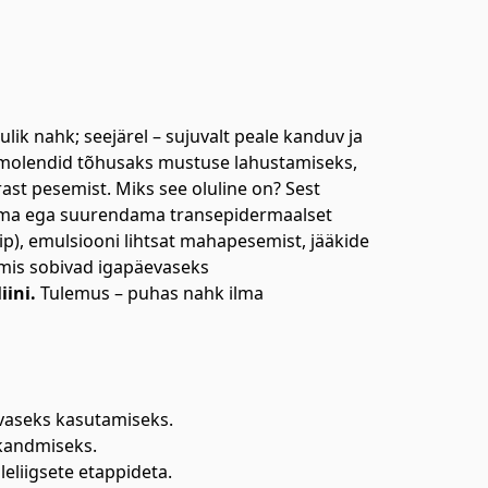
ulik nahk; seejärel – sujuvalt peale kanduv ja
emolendid tõhusaks mustuse lahustamiseks,
t pesemist. Miks see oluline on? Sest
tama ega suurendama transepidermaalset
lip), emulsiooni lihtsat mahapesemist, jääkide
 mis sobivad igapäevaseks
ini.
Tulemus – puhas nahk ilma
evaseks kasutamiseks.
kandmiseks.
eliigsete etappideta.