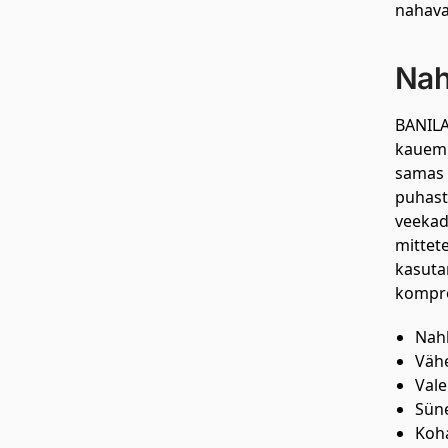
nahava
Nah
BANILA
kauem 
samas 
puhast
veekadu
mittet
kasuta
kompro
Nahk
Vähe
Vale
Süne
Koha