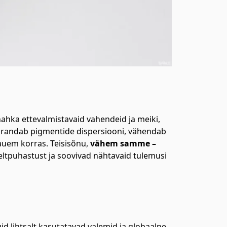
nahka ettevalmistavaid vahendeid ja meiki,
arandab pigmentide dispersiooni, vähendab
auem korras. Teisisõnu,
vähem samme –
opeltpuhastust ja soovivad nähtavaid tulemusi
uid lihtsalt kasutatavad valemid ja globaalne