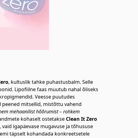
Zero
, kultuslik tahke puhastusbalm. Selle
nid. Lipofiilne faas muutub nahal õliseks
 mikropigmendid. Veesse puutudes
peened mitsellid, mistõttu vahend
hem mehaanilist hõõrumist – rohkem
d andmete kohaselt ostetakse
Clean It Zero
n, vaid igapäevase mugavuse ja tõhususe
alemi täpselt kohandada konkreetsetele