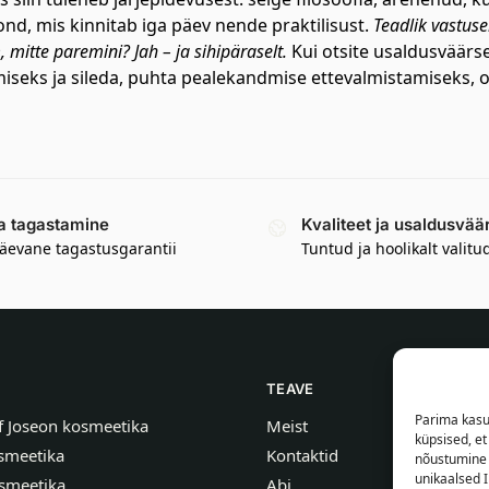
nd, mis kinnitab iga päev nende praktilisust.
Teadlik vastuse
 mitte paremini? Jah – ja sihipäraselt.
Kui otsite usaldusväärs
amiseks ja sileda, puhta pealekandmise ettevalmistamiseks,
a tagastamine
Kvaliteet ja usaldusvää
äevane tagastusgarantii
Tuntud ja hoolikalt valitu
TEAVE
Parima kasu
f Joseon kosmeetika
Meist
küpsised, e
smeetika
Kontaktid
nõustumine 
unikaalsed I
smeetika
Abi