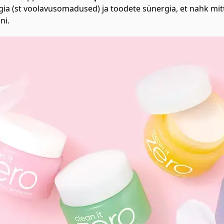
gia (st voolavusomadused) ja toodete sünergia, et nahk mitt
ni.