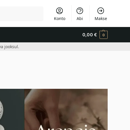
Otsi
Konto
Abi
Makse
0,00
€
0
a jooksul.