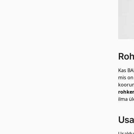
Roh
Kas BA
mis on
koorum
rohkem
ilma üle
Usa
Usaldus