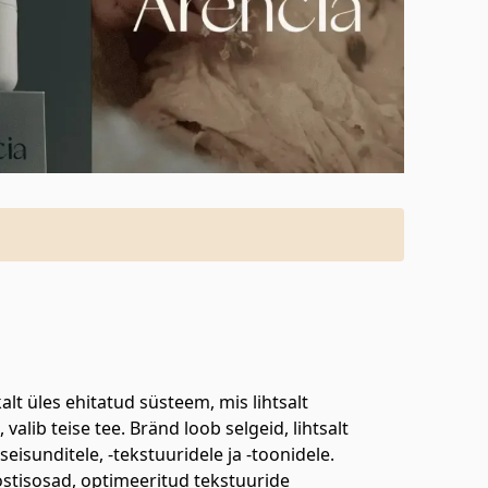
t üles ehitatud süsteem, mis lihtsalt
alib teise tee. Bränd loob selgeid, lihtsalt
isunditele, -tekstuuridele ja -toonidele.
ostisosad, optimeeritud tekstuuride