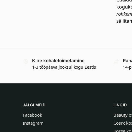
koguko
rohkem,
säilit
Kiire kohaletoimetamine
Rah
1-3 tööpäeva jooksul kogu Eestis
14-p
JÄLGI MEID
LINGID
Facebook
Beauty o
Instagram
Cosrx ko
Korea ko