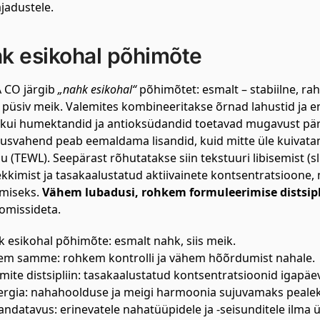
jadustele.
k esikohal põhimõte
 CO järgib
„nahk esikohal“
põhimõtet: esmalt – stabiilne, rah
püsiv meik. Valemites kombineeritakse õrnad lahustid ja 
kui humektandid ja antioksüdandid toetavad mugavust päras
usvahend peab eemaldama lisandid, kuid mitte üle kuiva
 (TEWL). Seepärast rõhutatakse siin tekstuuri libisemist (s
ekkimist ja tasakaalustatud aktiivainete kontsentratsioone,
miseks.
Vähem lubadusi, rohkem formuleerimise distsipli
missideta.
 esikohal põhimõte: esmalt nahk, siis meik.
m samme: rohkem kontrolli ja vähem hõõrdumist nahale.
mite distsipliin: tasakaalustatud kontsentratsioonid igapä
rgia: nahahoolduse ja meigi harmoonia sujuvamaks peale
ndatavus: erinevatele nahatüüpidele ja -seisunditele ilma ül