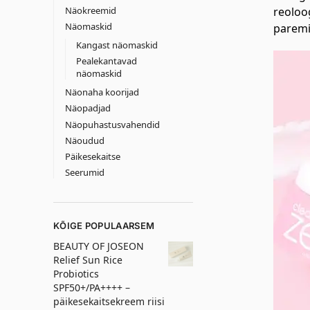
Näokreemid
reoloo
Näomaskid
paremi
Kangast näomaskid
Pealekantavad
näomaskid
Näonaha koorijad
Näopadjad
Näopuhastusvahendid
Näoudud
Päikesekaitse
Seerumid
KÕIGE POPULAARSEM
BEAUTY OF JOSEON
Relief Sun Rice
Probiotics
SPF50+/PA++++ –
päikesekaitsekreem riisi