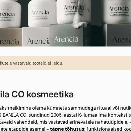
ikutele vastavaid tooteid ei leidu.
ila CO kosmeetika
aks meikimine olema kümnete sammudega rituaal või nutikal
 BANILA CO, sündinud 2006. aastal K-ilumaailma kontekstis, v
avaid vahendeid, mis vastavad erinevatele nahatüüpidele, -se
gsete etappide asemel –
täpne tõhusus
: funktsionaalsed ko