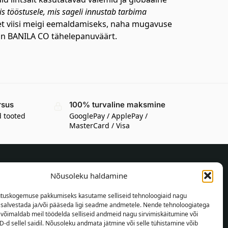
is tööstusele, mis sageli innustab tarbima
et viisi meigi eemaldamiseks, naha mugavuse
 on BANILA CO tähelepanuväärt.
rsus
100% turvaline maksmine
d tooted
GooglePay / ApplePay /
MasterCard / Visa
Nõusoleku haldamine
TEAVE OSTJALE
tuskogemuse pakkumiseks kasutame selliseid tehnoloogiaid nagu
Tarnetingimused
t salvestada ja/või pääseda ligi seadme andmetele. Nende tehnoloogiatega
Tingimused
võimaldab meil töödelda selliseid andmeid nagu sirvimiskäitumine või
D-d sellel saidil. Nõusoleku andmata jätmine või selle tühistamine võib
Privaatsuspoliitika