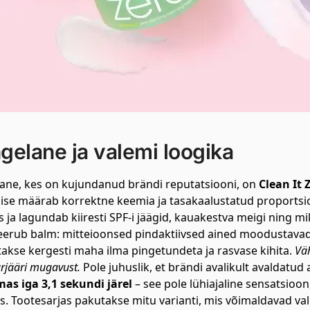
gelane ja valemi loogika
ane, kes on kujundanud brändi reputatsiooni, on
Clean It 
ise määrab korrektne keemia ja tasakaalustatud proportsioo
s ja lagundab kiiresti SPF-i jäägid, kauakestva meigi ning
erub balm: mitteioonsed pindaktiivsed ained moodustavad 
takse kergesti maha ilma pingetundeta ja rasvase kihita.
Vä
rjääri mugavust.
Pole juhuslik, et brändi avalikult avaldatu
as iga 3,1 sekundi järel
– see pole lühiajaline sensatsioo
us. Tootesarjas pakutakse mitu varianti, mis võimaldavad v