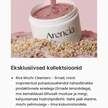
Eksklusiivsed kollektsioonid
Rice Mochi Cleansers – õrnad, riisist
inspireeritud puhastusvahendid nahasõbralike
pindaktiivsete ainetega (õrnade tensiididega),
mis eemaldavad tõhusalt mustuse ja meigi,
kahjustamata hüdrolipiidkihti. Nahk jääb elastne,
mochi pehmusega – ilma kiskumistundeta.