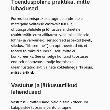
Tõenduspõhine praktika, mitte
lubadused
Formuleerimispraktika tugineb andmetele:
materjalid valitakse vastavalt INCI-le,
ohutusprofiilidele ja tõhususe andmetele
usaldusväärsetest allikatest. Välditakse liigseid
lõhna- ja värvaineid, sensoorsed aspektid (levik,
siledus, “”libisemine””) on optimeeritud nii, et
tooted toimiksid sünergiliselt, mitte ei
konkureeriks. See on selge kontrast tööstuses
endiselt nähtavate “”mulje loomiseks””
üleannustatud aktiivainete kokteilidega.
Täpsus,
mitte trikid.
Vastutus ja jätkusuutlikud
lahendused
Vastutus – mitte lisand, vaid disainikriteerium.
Läbipaistev tooraine päritolu, täpne