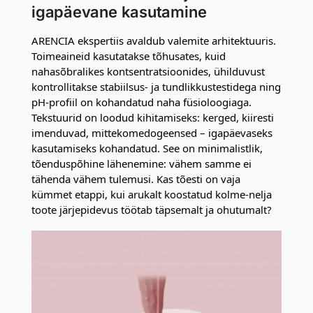
igapäevane kasutamine
ARENCIA ekspertiis avaldub valemite arhitektuuris.
Toimeaineid kasutatakse tõhusates, kuid
nahasõbralikes kontsentratsioonides, ühilduvust
kontrollitakse stabiilsus- ja tundlikkustestidega ning
pH-profiil on kohandatud naha füsioloogiaga.
Tekstuurid on loodud kihitamiseks: kerged, kiiresti
imenduvad, mittekomedogeensed – igapäevaseks
kasutamiseks kohandatud. See on minimalistlik,
tõenduspõhine lähenemine: vähem samme ei
tähenda vähem tulemusi. Kas tõesti on vaja
kümmet etappi, kui arukalt koostatud kolme-nelja
toote järjepidevus töötab täpsemalt ja ohutumalt?