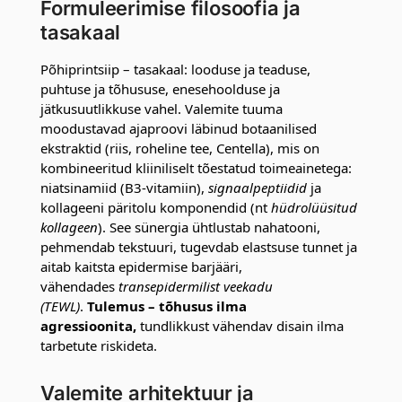
Formuleerimise filosoofia ja
tasakaal
Põhiprintsiip – tasakaal: looduse ja teaduse,
puhtuse ja tõhususe, enesehoolduse ja
jätkusuutlikkuse vahel. Valemite tuuma
moodustavad ajaproovi läbinud botaanilised
ekstraktid (riis, roheline tee, Centella), mis on
kombineeritud kliiniliselt tõestatud toimeainetega:
niatsinamiid (B3-vitamiin),
signaalpeptiidid
ja
kollageeni päritolu komponendid (nt
hüdrolüüsitud
kollageen
). See sünergia ühtlustab nahatooni,
pehmendab tekstuuri, tugevdab elastsuse tunnet ja
aitab kaitsta epidermise barjääri,
vähendades
transepidermilist veekadu
(TEWL)
.
Tulemus – tõhusus ilma
agressioonita,
tundlikkust vähendav disain ilma
tarbetute riskideta.
Valemite arhitektuur ja