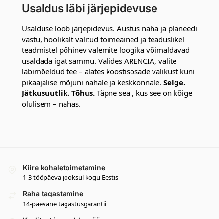
Usaldus läbi järjepidevuse
Usalduse loob järjepidevus. Austus naha ja planeedi
vastu, hoolikalt valitud toimeained ja teaduslikel
teadmistel põhinev valemite loogika võimaldavad
usaldada igat sammu. Valides ARENCIA, valite
läbimõeldud tee – alates koostisosade valikust kuni
pikaajalise mõjuni nahale ja keskkonnale.
Selge.
Jätkusuutlik. Tõhus.
Täpne seal, kus see on kõige
olulisem – nahas.
Kiire kohaletoimetamine
1-3 tööpäeva jooksul kogu Eestis
Raha tagastamine
14-päevane tagastusgarantii