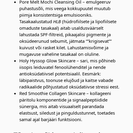
Pore Melt Mochi Cleansing Oil – emulgeeruv
puhastusõli, mis veega kokkupuutel muutub
piimja konsistentsiga emulsiooniks.
Tasakaalustatud
HLB
(hüdrofiilsete ja lipofiilsete
omaduste tasakaal) aitab usaldusväärselt
lahustada SPF-filtreid, pikaajalisi pigmente ja
oksüdeerunud sebumit, jätmata “”krigisevat””
kuivust või rasket kilet. Lahustamisvõime ja
mugavuse vaheline tasakaal on oluline.
Holy Hyssop Glow Skincare – sari, mis põhineb
iisopis leiduvatel fenoolühenditel ja nende
antioksüdatiivsel potentsiaalil. Eesmärk:
läbipaistvus, toonuse elujõud ja kaitse vabade
radikaalide põhjustatud oksüdatiivse stressi eest.
Red Smoothie Collagen Skincare – kollageeni
päritolu komponentide ja signaalpeptiidide
sünergia, mis aitab visuaalselt parandada
elastsust, siledust ja pinguldustunnet, toetades
samal ajal barjääri funktsiooni.