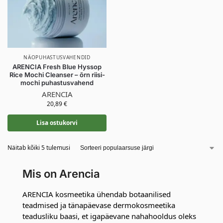
NÄOPUHASTUSVAHENDID
ARENCIA Fresh Blue Hyssop
Rice Mochi Cleanser – õrn riisi-
mochi puhastusvahend
ARENCIA
20,89
€
Lisa ostukorvi
Näitab kõiki 5 tulemusi
Mis on Arencia
ARENCIA kosmeetika ühendab botaanilised
teadmised ja tänapäevase dermokosmeetika
teadusliku baasi, et igapäevane nahahooldus oleks