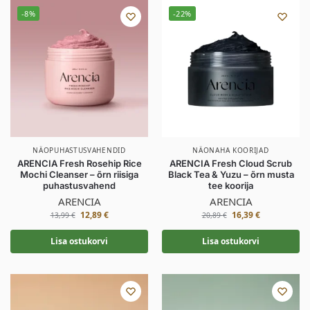
-8%
-22%
NÄOPUHASTUSVAHENDID
NÄONAHA KOORIJAD
ARENCIA Fresh Rosehip Rice
ARENCIA Fresh Cloud Scrub
Mochi Cleanser – õrn riisiga
Black Tea & Yuzu – õrn musta
puhastusvahend
tee koorija
ARENCIA
ARENCIA
12,89
€
16,39
€
13,99
€
20,89
€
Lisa ostukorvi
Lisa ostukorvi