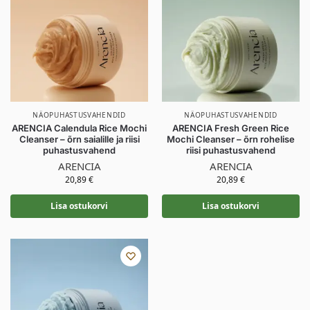
NÄOPUHASTUSVAHENDID
NÄOPUHASTUSVAHENDID
ARENCIA Calendula Rice Mochi
ARENCIA Fresh Green Rice
Cleanser – õrn saialille ja riisi
Mochi Cleanser – õrn rohelise
puhastusvahend
riisi puhastusvahend
ARENCIA
ARENCIA
20,89
€
20,89
€
Lisa ostukorvi
Lisa ostukorvi