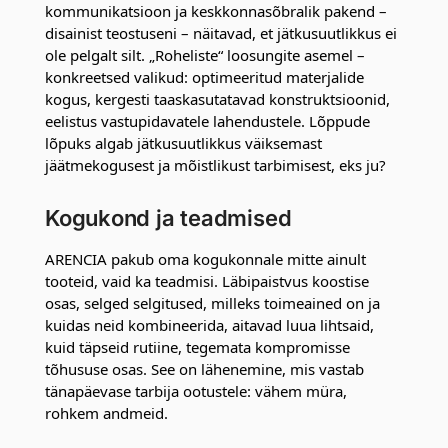
kommunikatsioon ja keskkonnasõbralik pakend –
disainist teostuseni – näitavad, et jätkusuutlikkus ei
ole pelgalt silt. „Roheliste“ loosungite asemel –
konkreetsed valikud: optimeeritud materjalide
kogus, kergesti taaskasutatavad konstruktsioonid,
eelistus vastupidavatele lahendustele. Lõppude
lõpuks algab jätkusuutlikkus väiksemast
jäätmekogusest ja mõistlikust tarbimisest, eks ju?
Kogukond ja teadmised
ARENCIA pakub oma kogukonnale mitte ainult
tooteid, vaid ka teadmisi. Läbipaistvus koostise
osas, selged selgitused, milleks toimeained on ja
kuidas neid kombineerida, aitavad luua lihtsaid,
kuid täpseid rutiine, tegemata kompromisse
tõhususe osas. See on lähenemine, mis vastab
tänapäevase tarbija ootustele: vähem müra,
rohkem andmeid.