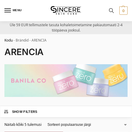
MENU
0
Üle 59 EUR tellimustele tasuta kohaletoimetamine pakiautomaati 2-4
tööpäeva jooksul.
Kodu
-
Brändid
-
ARENCIA
ARENCIA
SHOW FILTERS
Näitab kõiki 5 tulemusi