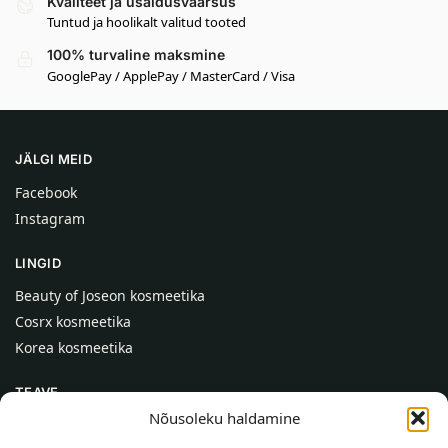
Kvaliteet ja usaldusväärsus
Tuntud ja hoolikalt valitud tooted
100% turvaline maksmine
GooglePay / ApplePay / MasterCard / Visa
JÄLGI MEID
Facebook
Instagram
LINGID
Beauty of Joseon kosmeetika
Cosrx kosmeetika
Korea kosmeetika
TEAVE
Nõusoleku haldamine
Meist