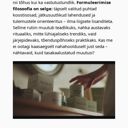
nii tõhus kui ka vastutustundlik.
Formuleerimise
filosoofia on selge:
täpselt valitud puhtad
koostisosad, jätkusuutlikud lahendused ja
tulemustele orienteeritus – ilma liigsete lisanditeta.
Selline rutiin muutub teadlikuks, nahka austavaks
rituaaliks, mitte lühiajaliseks trendiks, vaid
järjepidevaks, tõenduspõhiseks praktikaks. Kas me
ei ootagi kaasaegselt nahahoolduselt just seda –
nähtavaid, kuid tasakaalustatud muutusi?