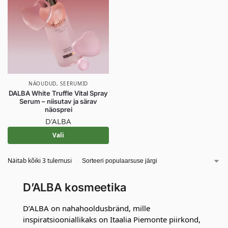
NÄOUDUD
,
SEERUMID
DALBA White Truffle Vital Spray
Serum – niisutav ja särav
näosprei
D'ALBA
Vali
Näitab kõiki 3 tulemusi
D’ALBA kosmeetika
D’ALBA on nahahooldusbränd, mille
inspiratsiooniallikaks on Itaalia Piemonte piirkond,