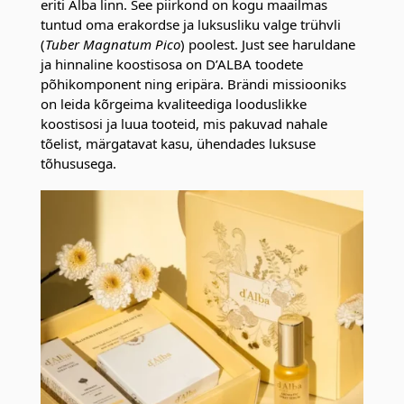
eriti Alba linn. See piirkond on kogu maailmas
tuntud oma erakordse ja luksusliku valge trühvli
(
Tuber Magnatum Pico
) poolest. Just see haruldane
ja hinnaline koostisosa on D’ALBA toodete
põhikomponent ning eripära. Brändi missiooniks
on leida kõrgeima kvaliteediga looduslikke
koostisosi ja luua tooteid, mis pakuvad nahale
tõelist, märgatavat kasu, ühendades luksuse
tõhususega.