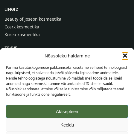
LINGID
Beauty of Joseon kosmeetika
Cosrx kosmeetika
Korea kosmeetika
TEAVE
Nõusoleku haldamine
Meist
Kontaktid
Parima kasutuskogemuse pakkumiseks kasutame selliseid tehnoloogiaid
nagu küpsised, et salvestada ja/või pääseda ligi seadme andmetele.
Abi
Nende tehnoloogiatega nõustumine võimaldab meil töödelda selliseid
andmeid nagu sirvimiskäitumine või unikaalsed ID-d sellel saidil.
TEAVE OSTJALE
Nõusoleku andmata jätmine või selle tühistamine võib mõjutada teatud
funktsioone ja funktsioone negatiivselt.
Tarnetingimused
Tingimused
Aktsepteeri
Privaatsuspoliitika
Veebikaart
Keeldu
©
2026
SincereSkin.ee
Kõik õigused kaitstud.