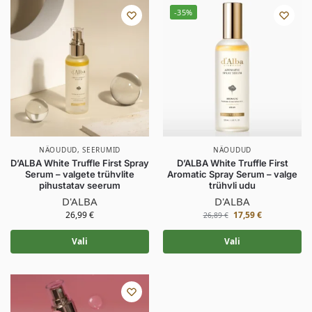
-35%
NÄOUDUD
,
SEERUMID
NÄOUDUD
D’ALBA White Truffle First Spray
D’ALBA White Truffle First
Serum – valgete trühvlite
Aromatic Spray Serum – valge
pihustatav seerum
trühvli udu
D'ALBA
D'ALBA
26,99
€
17,59
€
26,89
€
Vali
Vali