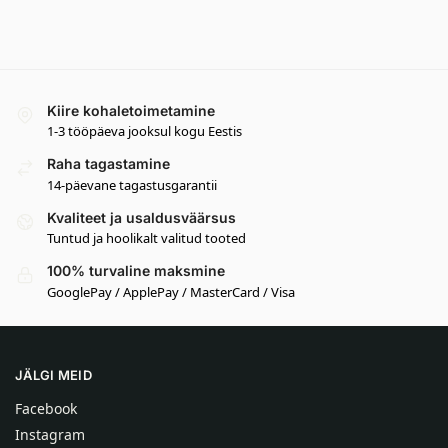
Kiire kohaletoimetamine
1-3 tööpäeva jooksul kogu Eestis
Raha tagastamine
14-päevane tagastusgarantii
Kvaliteet ja usaldusväärsus
Tuntud ja hoolikalt valitud tooted
100% turvaline maksmine
GooglePay / ApplePay / MasterCard / Visa
JÄLGI MEID
Facebook
Instagram