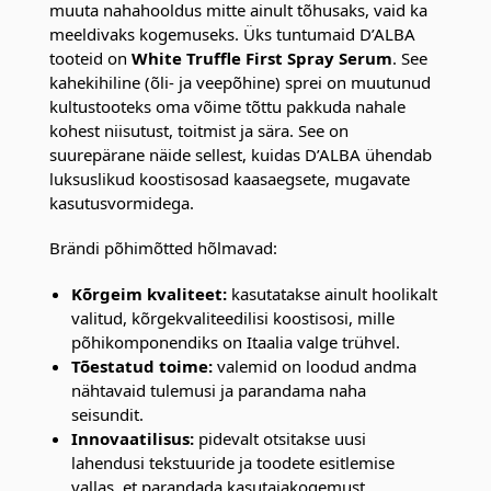
muuta nahahooldus mitte ainult tõhusaks, vaid ka
meeldivaks kogemuseks. Üks tuntumaid D’ALBA
tooteid on
White Truffle First Spray Serum
. See
kahekihiline (õli- ja veepõhine) sprei on muutunud
kultustooteks oma võime tõttu pakkuda nahale
kohest niisutust, toitmist ja sära. See on
suurepärane näide sellest, kuidas D’ALBA ühendab
luksuslikud koostisosad kaasaegsete, mugavate
kasutusvormidega.
Brändi põhimõtted hõlmavad:
Kõrgeim kvaliteet:
kasutatakse ainult hoolikalt
valitud, kõrgekvaliteedilisi koostisosi, mille
põhikomponendiks on Itaalia valge trühvel.
Tõestatud toime:
valemid on loodud andma
nähtavaid tulemusi ja parandama naha
seisundit.
Innovaatilisus:
pidevalt otsitakse uusi
lahendusi tekstuuride ja toodete esitlemise
vallas, et parandada kasutajakogemust.