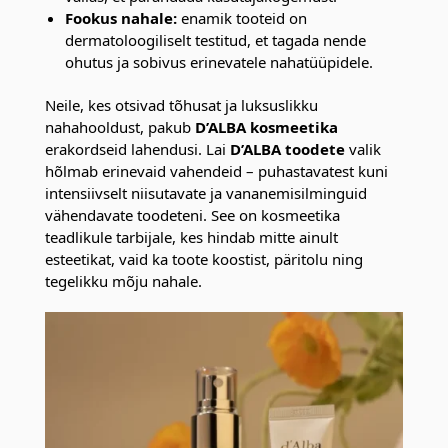
Fookus nahale:
enamik tooteid on
dermatoloogiliselt testitud, et tagada nende
ohutus ja sobivus erinevatele nahatüüpidele.
Neile, kes otsivad tõhusat ja luksuslikku
nahahooldust, pakub
D’ALBA kosmeetika
erakordseid lahendusi. Lai
D’ALBA toodete
valik
hõlmab erinevaid vahendeid – puhastavatest kuni
intensiivselt niisutavate ja vananemisilminguid
vähendavate toodeteni. See on kosmeetika
teadlikule tarbijale, kes hindab mitte ainult
esteetikat, vaid ka toote koostist, päritolu ning
tegelikku mõju nahale.