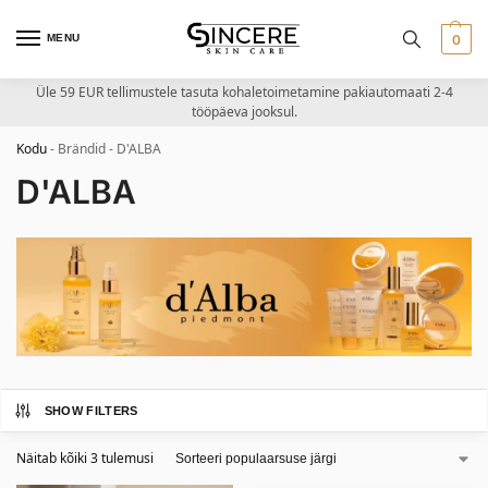
MENU
0
Üle 59 EUR tellimustele tasuta kohaletoimetamine pakiautomaati 2-4
tööpäeva jooksul.
Kodu
-
Brändid
-
D'ALBA
D'ALBA
SHOW FILTERS
Näitab kõiki 3 tulemusi