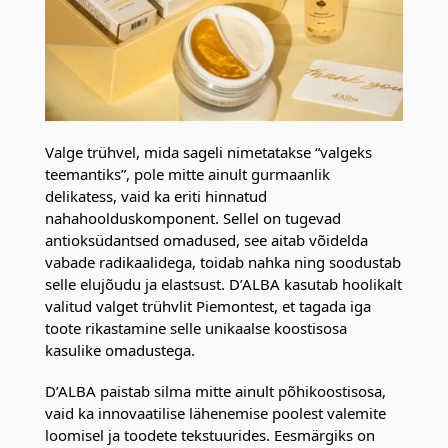
Valge trühvel, mida sageli nimetatakse “valgeks
teemantiks”, pole mitte ainult gurmaanlik
delikatess, vaid ka eriti hinnatud
nahahoolduskomponent. Sellel on tugevad
antioksüdantsed omadused, see aitab võidelda
vabade radikaalidega, toidab nahka ning soodustab
selle elujõudu ja elastsust. D’ALBA kasutab hoolikalt
valitud valget trühvlit Piemontest, et tagada iga
toote rikastamine selle unikaalse koostisosa
kasulike omadustega.
D’ALBA paistab silma mitte ainult põhikoostisosa,
vaid ka innovaatilise lähenemise poolest valemite
loomisel ja toodete tekstuurides. Eesmärgiks on