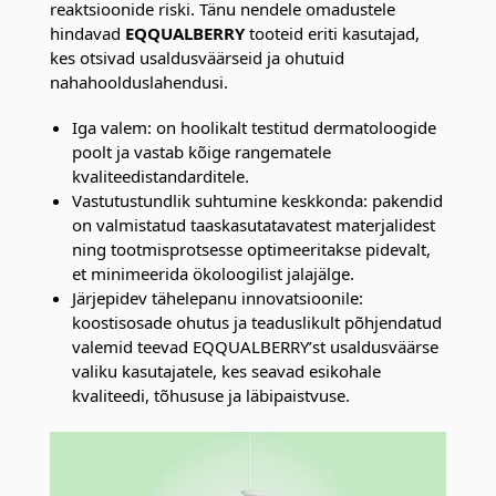
reaktsioonide riski. Tänu nendele omadustele
hindavad
EQQUALBERRY
tooteid eriti kasutajad,
kes otsivad usaldusväärseid ja ohutuid
nahahoolduslahendusi.
Iga valem: on hoolikalt testitud dermatoloogide
poolt ja vastab kõige rangematele
kvaliteedistandarditele.
Vastutustundlik suhtumine keskkonda: pakendid
on valmistatud taaskasutatavatest materjalidest
ning tootmisprotsesse optimeeritakse pidevalt,
et minimeerida ökoloogilist jalajälge.
Järjepidev tähelepanu innovatsioonile:
koostisosade ohutus ja teaduslikult põhjendatud
valemid teevad EQQUALBERRY’st usaldusväärse
valiku kasutajatele, kes seavad esikohale
kvaliteedi, tõhususe ja läbipaistvuse.