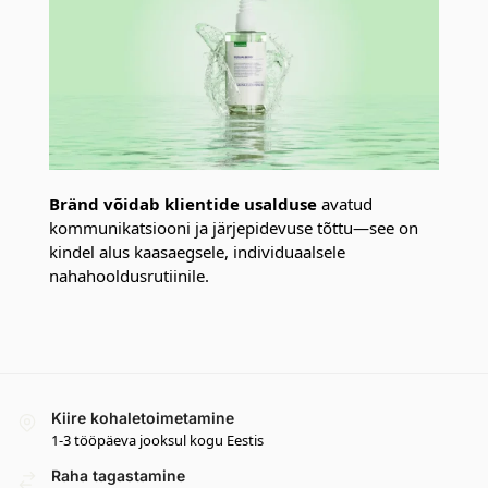
Bränd võidab klientide usalduse
avatud
kommunikatsiooni ja järjepidevuse tõttu—see on
kindel alus kaasaegsele, individuaalsele
nahahooldusrutiinile.
Kiire kohaletoimetamine
1-3 tööpäeva jooksul kogu Eestis
Raha tagastamine