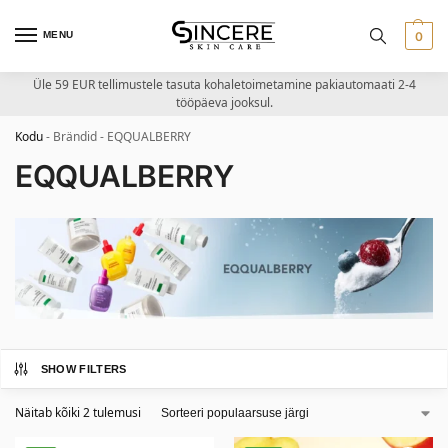
MENU
0
Üle 59 EUR tellimustele tasuta kohaletoimetamine pakiautomaati 2-4
tööpäeva jooksul.
Kodu
-
Brändid
-
EQQUALBERRY
EQQUALBERRY
SHOW FILTERS
Näitab kõiki 2 tulemusi