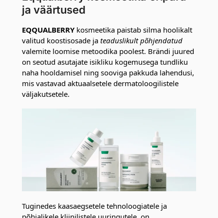
ja väärtused
EQQUALBERRY
kosmeetika paistab silma hoolikalt
valitud koostisosade ja
teaduslikult põhjendatud
valemite loomise metoodika poolest. Brändi juured
on seotud asutajate isikliku kogemusega tundliku
naha hooldamisel ning sooviga pakkuda lahendusi,
mis vastavad aktuaalsetele dermatoloogilistele
väljakutsetele.
Tuginedes kaasaegsetele tehnoloogiatele ja
põhjalikele kliinilistele uuringutele, on