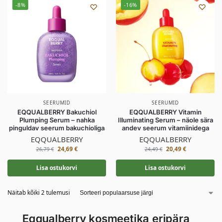
-8%
-16%
SEERUMID
SEERUMID
EQQUALBERRY Bakuchiol
EQQUALBERRY Vitamin
Plumping Serum – nahka
Illuminating Serum – näole sära
pinguldav seerum bakuchioliga
andev seerum vitamiinidega
EQQUALBERRY
EQQUALBERRY
24,69
€
20,49
€
26,79
€
24,49
€
Lisa ostukorvi
Lisa ostukorvi
Näitab kõiki 2 tulemusi
Eqqualberry kosmeetika eripära