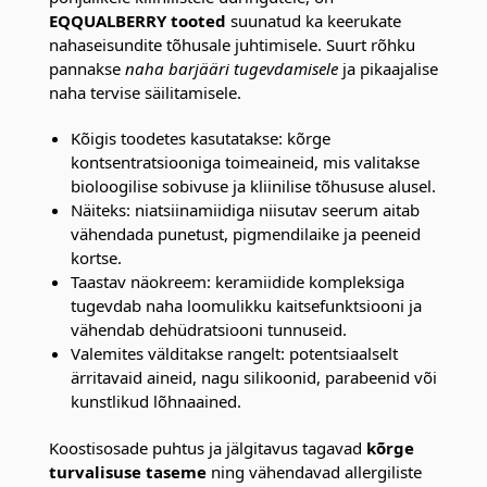
EQQUALBERRY tooted
suunatud ka keerukate
nahaseisundite tõhusale juhtimisele. Suurt rõhku
pannakse
naha barjääri tugevdamisele
ja pikaajalise
naha tervise säilitamisele.
Kõigis toodetes kasutatakse: kõrge
kontsentratsiooniga toimeaineid, mis valitakse
bioloogilise sobivuse ja kliinilise tõhususe alusel.
Näiteks: niatsiinamiidiga niisutav seerum aitab
vähendada punetust, pigmendilaike ja peeneid
kortse.
Taastav näokreem: keramiidide kompleksiga
tugevdab naha loomulikku kaitsefunktsiooni ja
vähendab dehüdratsiooni tunnuseid.
Valemites välditakse rangelt: potentsiaalselt
ärritavaid aineid, nagu silikoonid, parabeenid või
kunstlikud lõhnaained.
Koostisosade puhtus ja jälgitavus tagavad
kõrge
turvalisuse taseme
ning vähendavad allergiliste