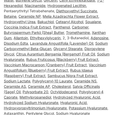
Water
,
Butylene Glycol
,
Glycerin
,
Cetyl Ethylhexanoate
,
1-2-
Hexanediol
,
Niacinamide
,
Hydrogenated Lecithin
,
Pentaerythrityl Tetrabehenate,
Diethoxyethyl Succinate
,
Betaine
,
Ceramide NP
,
Melia Azadirachta Flower Extract
,
Hydroxyethyl Urea
,
Bakuchiol
,
Cetearyl Alcohol
,
Squalane
,
Coccinia Indica Fruit Extract
,
Panthenol
,
Carbomer
,
Butyrospermum Parkii (Shea) Butter
,
Tromethamine
,
Xanthan
Gum
,
Allantoin
,
Ethylhexylglycerin
, 2, 3-Butanediol,
Adenosine
,
Disodium Edta
,
Lavandula Angustifolia (Lavender) Oil
,
Sodium
Carboxymethyl Beta-Glucan
,
Glyceryl Stearate
,
Dipropylene
Glycol
,
Citrus Aurantium Bergamia (Bergamot) Fruit Oil
,
Sodium
Hyaluronate
,
Rubus Fruticosus (Blackberry) Fruit Extract
,
Vaccinium Macrocarpon (Cranberry) Fruit Extract
,
Vaccinium
Angustifolium (Blueberry) Fruit Extract
,
Rubus Idaeus
(Raspberry) Fruit Extract
,
Sambucus Nigra Fruit Extract
,
Sodium Lactate
,
Polyglyceryl-10 Laurate
,
Ceramide NS
,
Ceramide AS
,
Ceramide AP
,
Cholesterol
,
Salvia Officinalis
(Sage) Oil
,
Polysorbate 20
,
Octyldodecanol
,
Polyglyceryl-4
Caprate
,
Methylpropanediol
,
Hydrolyzed Hyaluronic Acid
,
Hydrolyzed Sodium Hyaluronate
,
Hyaluronic Acid
,
Hydroxypropyltrimonium Hyaluronate
,
Potassium Hyaluronate
,
Astaxanthin
,
Pentylene Glycol
,
Sodium Hyaluronate