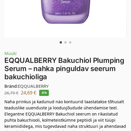
Müük!
EQQUALBERRY Bakuchiol Plumping
Serum – nahka pinguldav seerum
bakuchioliga
Bränd:
EQQUALBERRY
24,69
€
26,79
€
-8%
Naha prinkus ja kadunud näo kontuurid taastatakse tõhusalt
teaduslike uuenduste ja loodusjõudude ühendamise teel.
Elegantne EQQUALBERRY Bakuchiol seerum on rikastatud
puhta bakuchiooli, kolmeteistkümne peptiidi ja viit tüüpi
keramiididega, mis tugevdavad naha struktuuri ja ahendavad