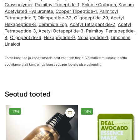
Crosspolymer
,
Palmitoyl Tripeptide-1
,
Soluble Collagen
,
Sodium
Acetylated Hyaluronate
,
Copper Tripeptide-1
,
Palmitoyl
Tetrapeptide-7
,
Oligopeptide-32
,
Oligopeptide-29
,
Acetyl
Hexapeptide-8
,
Ceramide Eop
,
Acetyl Tetrapeptide-2
,
Acetyl
Tetrapeptide-3
,
Acetyl Octapeptide-3
,
Palmitoyl Pentapeptide-
4
,
Oligopeptide-6
,
Hexapeptide-9
,
Nonapeptide-1
,
Limonene
,
Linalool
Toote koostise ja koostisosade eest vastutab tootja. Võimalike muudatuste tõttu
soovitame alati kontrollida koostisosade loetelu otse pakendilt.
Seotud tooted
-17%
-16%