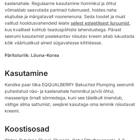
kaelanahale. Regulaarne kasutamine hommikul ja õhtul
võimaldab saavutada parimad tulemused, hoides naha
elujõulise ja märgatavalt noorenenuna. Seda toodet ja muid
valitud hooldusvahendeid leiate
sellest esteetilisest iluruumist
,
kus kvaliteet kohtub teaduspõhiste lahendustega. Pärast
seerumi kasutamist pealekantav niisutav kreem aitab lukustada
kõik väärtuslikud ained sügavatesse kihtidesse.
Päritoluriik: Lõuna-Korea
Kasutamine
Kandke paar tilka EQQUALBERRY Bakuchiol Plumping seerumit
puhastatud näo- ja kaelanahale hommikul ja/või õhtul,
masseerige õrnalt sõrmedega, kuni see täielikult imendub,
vältige silma sattumist, seejärel kasutage oma lemmik niisutavat
kreemi.
Koostisosad