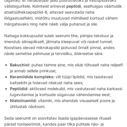
tagavad, et nahabarjäär jääb puutumatuks ja vastupidavaks
välisteguritele. Kolmteist erinevat
peptiidi
, sealhulgas väärtuslik
atsetüülheksapeptiid-8, aitavad saavutada naha
lõõgastusefekti, mistõttu muutuvad miimilised kortsud vähem
märgatavaks ning nahk näeb välja puhanud ja sile.
Nahaga kokkupuutel sulab seerumi tihe, piimjas tekstuur ja
imendub silmapilkselt, jätmata kleepuvat või rasket tunnet.
Koostises olevad mikrokapslid jaotuvad õrnalt pinnal, andes
näole sametise pehmuse ja tervisliku, diskreetse sära.
Bakuchiol:
puhas taimne aine, mis silub tõhusalt naha reljeefi
ja annab sellele prinkuse;
Keramiidide kompleks:
viit tüüpi lipiidid, mis taastavad
kaitsekihi ja hoiavad niiskust naha sees;
Peptiidid:
aktiivsed molekulid, mis vastutavad naha karkassi
tugevdamise ja kortsude sügavuse vähendamise eest;
Niatsiinamiid:
vitamiin, mis ahendab visuaalselt poore ja
ühtlustab näotooni.
Seda seerumit on soovitatav lisada igapäevasesse rituaali
pärast toniseerimist, kandes paar tilka puhtale näo- ja