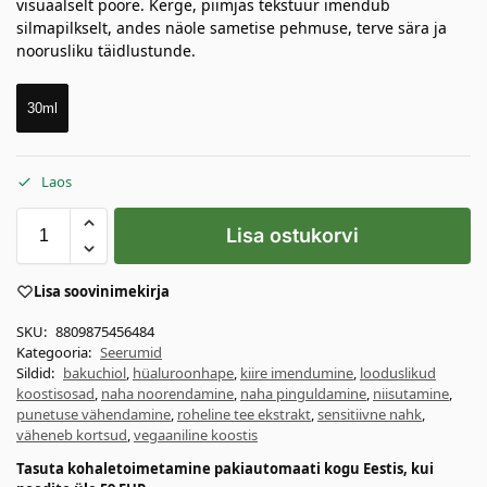
visuaalselt poore. Kerge, piimjas tekstuur imendub
silmapilkselt, andes näole sametise pehmuse, terve sära ja
noorusliku täidlustunde.
30ml
Laos
Lisa ostukorvi
Lisa soovinimekirja
SKU:
8809875456484
Kategooria:
Seerumid
Sildid:
bakuchiol
,
hüaluroonhape
,
kiire imendumine
,
looduslikud
koostisosad
,
naha noorendamine
,
naha pinguldamine
,
niisutamine
,
punetuse vähendamine
,
roheline tee ekstrakt
,
sensitiivne nahk
,
väheneb kortsud
,
vegaaniline koostis
Tasuta kohaletoimetamine pakiautomaati kogu Eestis, kui