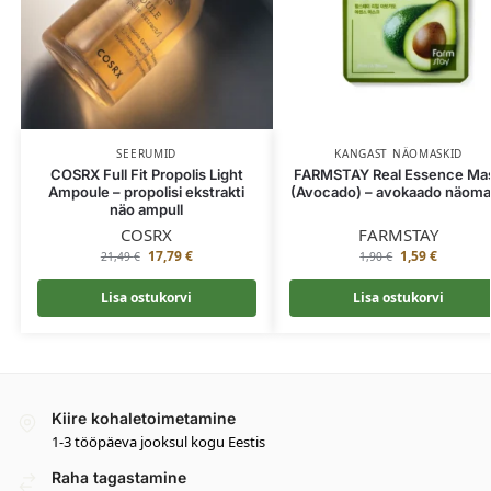
SEERUMID
KANGAST NÄOMASKID
COSRX Full Fit Propolis Light
FARMSTAY Real Essence Ma
Ampoule – propolisi ekstrakti
(Avocado) – avokaado näom
näo ampull
COSRX
FARMSTAY
17,79
€
1,59
€
21,49
€
1,90
€
Lisa ostukorvi
Lisa ostukorvi
Kiire kohaletoimetamine
1-3 tööpäeva jooksul kogu Eestis
Raha tagastamine