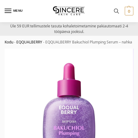
MENU
0
Üle 59 EUR tellimustele tasuta kohaletoimetamine pakiautomaati 2-4
tööpäeva jooksul.
Kodu
-
EQQUALBERRY
-
EQQUALBERRY Bakuchiol Plumping Serum – nahka pin