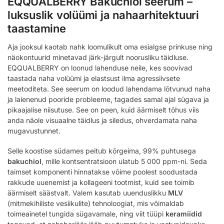
EQQUALBERRY Bakuchiol seerum –
luksuslik volüümi ja nahaarhitektuuri
taastamine
Aja jooksul kaotab nahk loomulikult oma esialgse prinkuse ning
näokontuurid minetavad järk-järgult noorusliku täidluse.
EQQUALBERRY on loonud lahenduse neile, kes soovivad
taastada naha volüümi ja elastsust ilma agressiivsete
meetoditeta. See seerum on loodud lahendama lõtvunud naha
ja laienenud pooride probleeme, tagades samal ajal sügava ja
pikaajalise niisutuse. See on peen, kuid äärmiselt tõhus viis
anda näole visuaalne täidlus ja siledus, ohverdamata naha
mugavustunnet.
Selle koostise südames peitub kõrgeima, 99% puhtusega
bakuchiol
, mille kontsentratsioon ulatub 5 000 ppm-ni. Seda
taimset komponenti hinnatakse võime poolest soodustada
rakkude uuenemist ja kollageeni tootmist, kuid see toimib
äärmiselt säästvalt. Valem kasutab uuenduslikku
MLV
(mitmekihiliste vesiikulite) tehnoloogiat, mis võimaldab
toimeainetel tungida sügavamale, ning viit tüüpi
keramiidid