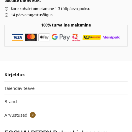
poodite üle 59 EUR.
Kiire kohaletoimetamine 1-3 tööpäeva jooksul
14 päeva tagastusõigus
100% turvaline maksmine
Kirjeldus
Täiendav teave
Bränd
Arvustused
0