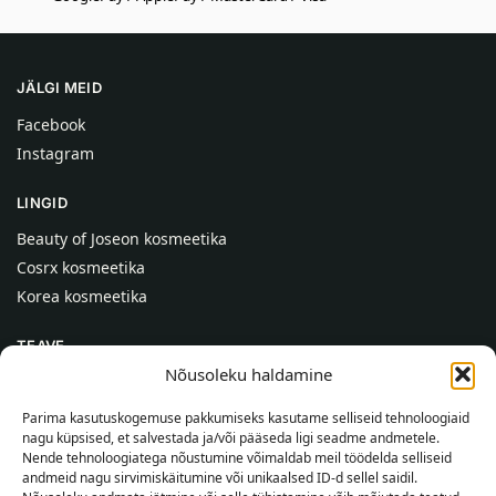
JÄLGI MEID
Facebook
Instagram
LINGID
Beauty of Joseon kosmeetika
Cosrx kosmeetika
Korea kosmeetika
TEAVE
Nõusoleku haldamine
Meist
Kontaktid
Parima kasutuskogemuse pakkumiseks kasutame selliseid tehnoloogiaid
nagu küpsised, et salvestada ja/või pääseda ligi seadme andmetele.
Abi
Nende tehnoloogiatega nõustumine võimaldab meil töödelda selliseid
andmeid nagu sirvimiskäitumine või unikaalsed ID-d sellel saidil.
TEAVE OSTJALE