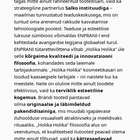
tagas mitte ainult rafineeritud tootedisain, vaid ka
strateegiline partnerlus
Salko instituudiga
–
maailmas tunnustatud teaduskeskusega, mis on
tuntud oma arenenud rakkude kasvatamise
tehnoloogiate poolest. Teaduse ja esteetilise
luksuse sümbioos võimaldas ENPRANI-l end
kehtestada avangardse tegijana globaalsel turul.
ENPRANI tütarettevõttena võtab „Holika Holika“ üle
selle
kõrgeima kvaliteedi ja innovatsiooni
filosoofia
, kohandades seda laiemale
tarbijaskonnale. „Holika Holika“ kosmeetikasari on
loodud kaasaegsele tarbijale – nii naistele kui ka
meestele. Neile on oluline mitte ainult toodete
efektiivsus, vaid ka
terviklik esteetiline
kogemus
. Brändi tooted paistavad
silma
originaalse ja läbimõeldud
pakendidisainiga
, mis muudab igapäevase
iluhoolduse visuaalselt atraktiivseks ja meeldivaks
rituaaliks. „Holika Holika“ filosoofia alus on
veendumus, et kvaliteetsed ilutooted peavad olema
mitte ainult tõhusad, vaid ka
kättesaadavad
.