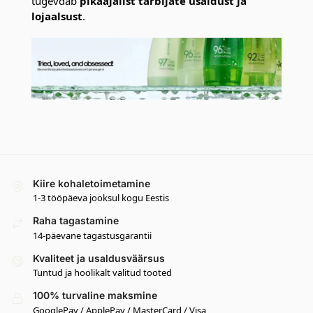
tugevdab
pikaajalist tarbijate usaldust ja
lojaalsust
.
Kiire kohaletoimetamine
1-3 tööpäeva jooksul kogu Eestis
Raha tagastamine
14-päevane tagastusgarantii
Kvaliteet ja usaldusväärsus
Tuntud ja hoolikalt valitud tooted
100% turvaline maksmine
GooglePay / ApplePay / MasterCard / Visa