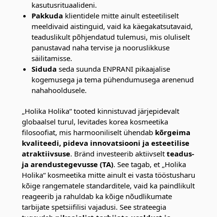
kasutusrituaalideni.
Pakkuda
klientidele mitte ainult esteetiliselt
meeldivaid aistinguid, vaid ka käegakatsutavaid,
teaduslikult põhjendatud tulemusi, mis oluliselt
panustavad naha tervise ja nooruslikkuse
säilitamisse.
Siduda
seda suunda ENPRANI pikaajalise
kogemusega ja tema pühendumusega arenenud
nahahooldusele.
„Holika Holika“ tooted kinnistuvad järjepidevalt
globaalsel turul, levitades korea kosmeetika
filosoofiat, mis harmooniliselt ühendab
kõrgeima
kvaliteedi, pideva innovatsiooni ja esteetilise
atraktiivsuse
. Bränd investeerib aktiivselt
teadus-
ja arendustegevusse (TA)
. See tagab, et „Holika
Holika“ kosmeetika mitte ainult ei vasta tööstusharu
kõige rangematele standarditele, vaid ka paindlikult
reageerib ja rahuldab ka kõige nõudlikumate
tarbijate spetsiifilisi vajadusi. See strateegia