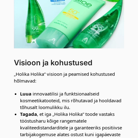
Visioon ja kohustused
„Holika Holika“ visioon ja peamised kohustused
hõlmavad:
Luua
innovaatilisi ja funktsionaalseid
kosmeetikatooteid, mis rõhutavad ja hooldavad
tõhusalt loomulikku ilu.
Tagada
, et iga „Holika Holika“ toode vastaks
tööstusharu kõige rangematele
kvaliteedistandarditele ja garanteeriks positiivse
tarbijakogemuse alates ostust kuni igapäevaste