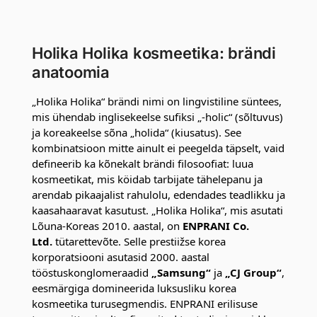
Holika Holika kosmeetika: brändi
anatoomia
„Holika Holika“ brändi nimi on lingvistiline süntees,
mis ühendab inglisekeelse sufiksi „-holic“ (sõltuvus)
ja koreakeelse sõna „holida“ (kiusatus). See
kombinatsioon mitte ainult ei peegelda täpselt, vaid
defineerib ka kõnekalt brändi filosoofiat: luua
kosmeetikat, mis köidab tarbijate tähelepanu ja
arendab pikaajalist rahulolu, edendades teadlikku ja
kaasahaaravat kasutust. „Holika Holika“, mis asutati
Lõuna-Koreas 2010. aastal, on
ENPRANI Co.
Ltd.
tütarettevõte. Selle prestiižse korea
korporatsiooni asutasid 2000. aastal
tööstuskonglomeraadid
„Samsung“
ja
„CJ Group“
,
eesmärgiga domineerida luksusliku korea
kosmeetika turusegmendis. ENPRANI erilisuse