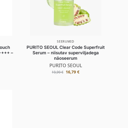
SEERUMID
Touch
PURITO SEOUL Clear Code Superfruit
++++ –
Serum – niisutav superviljadega
k
näoseerum
PURITO SEOUL
16,79
€
19,99
€