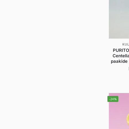
KU
PURITO
Centell
paakide 
-24%