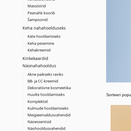
Massöörid
Peanahk koorib
Šampoonid
Keha nahahoolduseks
Käte hooldamiseks
Keha pesemine
Kehakreemid
Kinkekaardid
Näonahahooldus
Akne paikseks raviks
BB- ja CC-kreemid
Dekoratiivne kosmeetika
Huulte hooldamiseks
Komplektid
Kulmude hooldamiseks
Meigieemaldusvahendid
Näoessentsid
Näohooldusvahendid