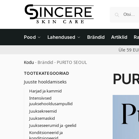
Pood
Lahendused
Brändid
Artiklid
R
Üle 59 EU
Kodu
-
Brändid
-
PURITO SEOUL
PUR
TOOTEKATEGOORIAD
Juuste hooldamiseks
Harjad ja kammid
Intensiivsed
juuksehooldusampullid
Juuksekreemid
Juuksemaskid
Juukseseerumid ja -geelid
Konditsioneerid ja
konditsioneerid