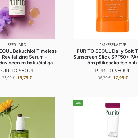
SEERUMID
PÄIKESEKAITSE
EOUL Bakuchiol Timeless
PURITO SEOUL Daily Soft 
 Revitalizing Serum –
Sunscreen Stick SPF50+ PA
dav seerum bakučioliga
õrn päikesekaitse pul
PURITO SEOUL
PURITO SEOUL
19,79
€
17,99
€
25,99
€
38,39
€
-9%