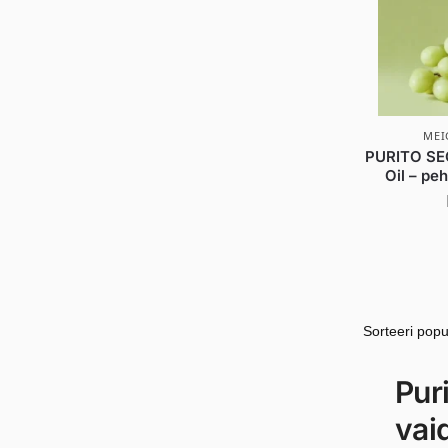
MEI
PURITO SE
Oil – pe
Pur
vai