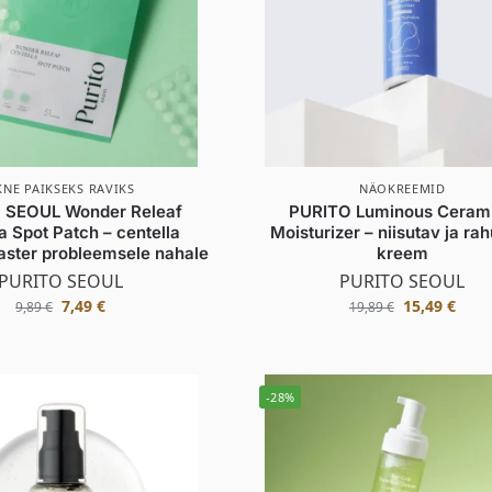
KNE PAIKSEKS RAVIKS
NÄOKREEMID
 SEOUL Wonder Releaf
PURITO Luminous Ceram
a Spot Patch – centella
Moisturizer – niisutav ja ra
aaster probleemsele nahale
kreem
PURITO SEOUL
PURITO SEOUL
7,49
€
15,49
€
9,89
€
19,89
€
-28%