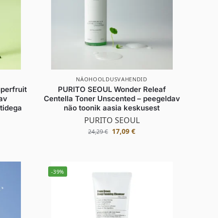
NÄOHOOLDUSVAHENDID
erfruit
PURITO SEOUL Wonder Releaf
tav
Centella Toner Unscented – peegeldav
tidega
näo toonik aasia keskusest
PURITO SEOUL
17,09
€
24,29
€
-39%