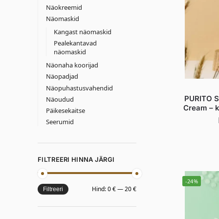
Näokreemid
Näomaskid
Kangast näomaskid
Pealekantavad
näomaskid
Näonaha koorijad
Näopadjad
Näopuhastusvahendid
PURITO S
Näoudud
Cream – k
Päikesekaitse
Seerumid
FILTREERI HINNA JÄRGI
-24%
Hind:
0 €
—
20 €
Filtreeri