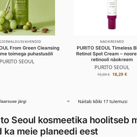
GIEEMALDUSVAHENDID
NÄOKREEMID
OUL From Green Cleansing
PURITO SEOUL Timeless B
hme toimega puhastusõli
Retinol Spot Cream – noor
retinooli näokreem
PURITO SEOUL
PURITO SEOUL
18,29
€
19,99
€
Näitab kõiki 17 tulemusi
ito Seoul kosmeetika hoolitseb mi
d ka meie planeedi eest