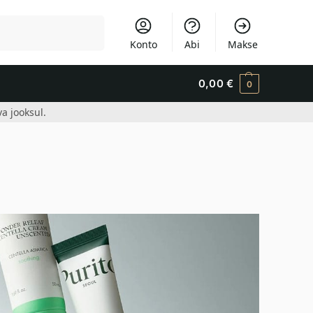
Otsi
Konto
Abi
Makse
0,00
€
0
a jooksul.