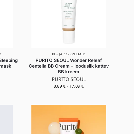
D
BB- JA CC-KREEMID
Sleeping
PURITO SEOUL Wonder Releaf
ömask
Centella BB Cream – looduslik kattev
BB kreem
PURITO SEOUL
8,89
€
-
17,09
€