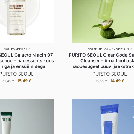
NÄOESSENTSID
NÄOPUHASTUSVAHENDID
EOUL Galacto Niacin 97
PURITO SEOUL Clear Code Sup
sence – näoessents koos
Cleanser – õrnalt puhas
iiniga ja ensüümidega
näopesugeel puuviljaekstrak
PURITO SEOUL
PURITO SEOUL
15,49
€
14,49
€
21,49
€
19,99
€