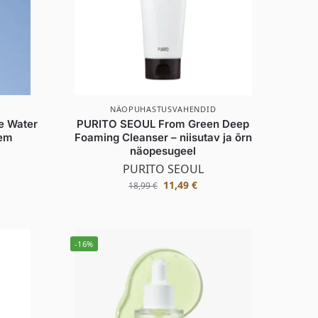
NÄOPUHASTUSVAHENDID
e Water
PURITO SEOUL From Green Deep
eem
Foaming Cleanser – niisutav ja õrn
näopesugeel
PURITO SEOUL
11,49
€
18,99
€
-16%