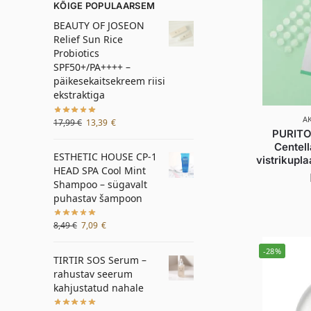
KÕIGE POPULAARSEM
BEAUTY OF JOSEON
Relief Sun Rice
Probiotics
SPF50+/PA++++ –
päikesekaitsekreem riisi
ekstraktiga
A
17,99
€
13,39
€
PURITO
Centell
ESTHETIC HOUSE CP-1
vistrikupl
HEAD SPA Cool Mint
Shampoo – sügavalt
puhastav šampoon
8,49
€
7,09
€
-28%
TIRTIR SOS Serum –
rahustav seerum
kahjustatud nahale