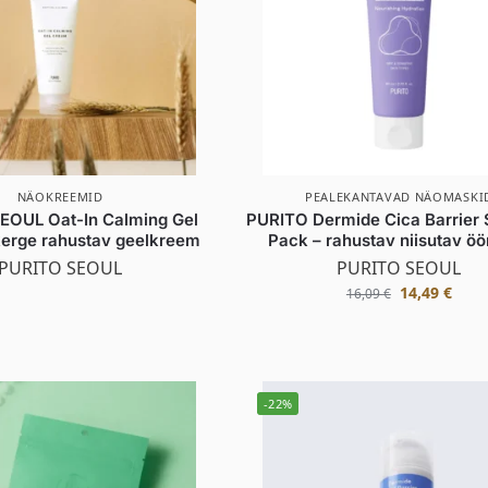
NÄOKREEMID
PEALEKANTAVAD NÄOMASKI
EOUL Oat-In Calming Gel
PURITO Dermide Cica Barrier 
erge rahustav geelkreem
Pack – rahustav niisutav ö
PURITO SEOUL
PURITO SEOUL
14,49
€
16,09
€
-22%