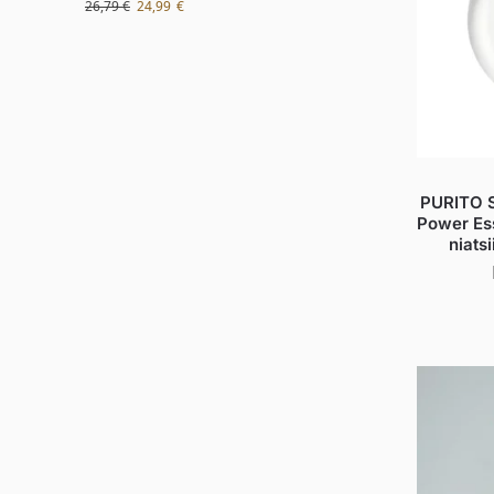
26,79
€
24,99
€
PURITO S
Power Es
niats