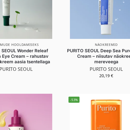
LMUDE HOOLDAMISEKS
NÄOKREEMID
 SEOUL Wonder Releaf
PURITO SEOUL Deep Sea Pur
a Eye Cream – rahustav
Cream – niisutav näokr
kreem aasia tsentellaga
mereveega
PURITO SEOUL
PURITO SEOUL
20,19
€
-53%