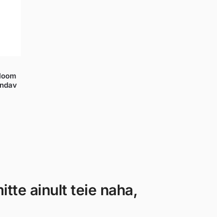
loom
endav
tte ainult teie naha,