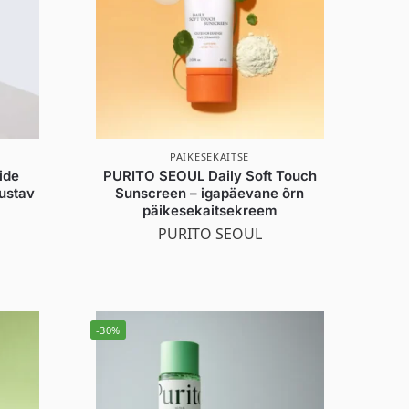
PÄIKESEKAITSE
ide
PURITO SEOUL Daily Soft Touch
hustav
Sunscreen – igapäevane õrn
päikesekaitsekreem
PURITO SEOUL
-30%