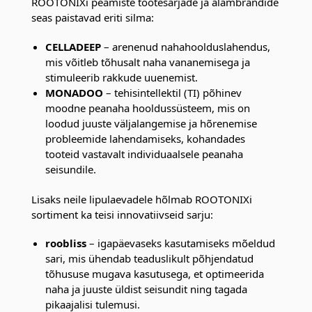
ROOTONIXi peamiste tootesarjade ja alambrändide
seas paistavad eriti silma:
CELLADEEP
– arenenud nahahoolduslahendus,
mis võitleb tõhusalt naha vananemisega ja
stimuleerib rakkude uuenemist.
MONADOO
– tehisintellektil (TI) põhinev
moodne peanaha hooldussüsteem, mis on
loodud juuste väljalangemise ja hõrenemise
probleemide lahendamiseks, kohandades
tooteid vastavalt individuaalsele peanaha
seisundile.
Lisaks neile lipulaevadele hõlmab ROOTONIXi
sortiment ka teisi innovatiivseid sarju:
roobliss
– igapäevaseks kasutamiseks mõeldud
sari, mis ühendab teaduslikult põhjendatud
tõhususe mugava kasutusega, et optimeerida
naha ja juuste üldist seisundit ning tagada
pikaajalisi tulemusi.