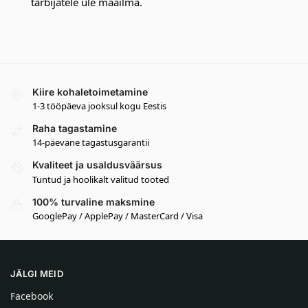
tarbijatele üle maailma.
Kiire kohaletoimetamine
1-3 tööpäeva jooksul kogu Eestis
Raha tagastamine
14-päevane tagastusgarantii
Kvaliteet ja usaldusväärsus
Tuntud ja hoolikalt valitud tooted
100% turvaline maksmine
GooglePay / ApplePay / MasterCard / Visa
JÄLGI MEID
Facebook