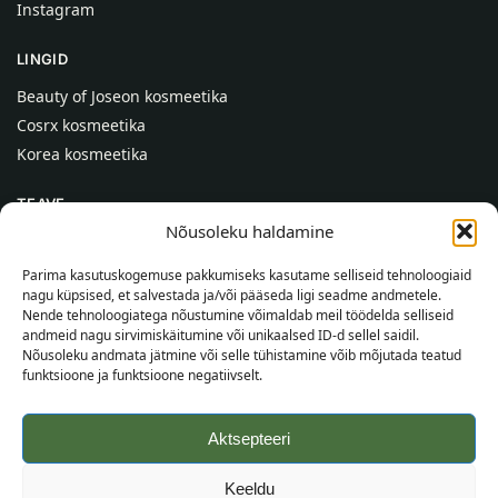
Instagram
LINGID
Beauty of Joseon kosmeetika
Cosrx kosmeetika
Korea kosmeetika
TEAVE
Nõusoleku haldamine
Meist
Kontaktid
Parima kasutuskogemuse pakkumiseks kasutame selliseid tehnoloogiaid
nagu küpsised, et salvestada ja/või pääseda ligi seadme andmetele.
Abi
Nende tehnoloogiatega nõustumine võimaldab meil töödelda selliseid
andmeid nagu sirvimiskäitumine või unikaalsed ID-d sellel saidil.
TEAVE OSTJALE
Nõusoleku andmata jätmine või selle tühistamine võib mõjutada teatud
funktsioone ja funktsioone negatiivselt.
Tarnetingimused
Tingimused
Aktsepteeri
Privaatsuspoliitika
Veebikaart
Keeldu