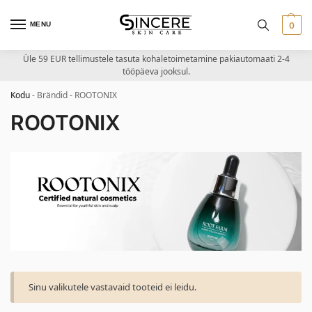
MENU
0
Üle 59 EUR tellimustele tasuta kohaletoimetamine pakiautomaati 2-4
tööpäeva jooksul.
Kodu
-
Brändid
-
ROOTONIX
ROOTONIX
Sinu valikutele vastavaid tooteid ei leidu.