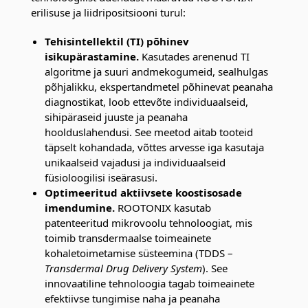
erilisuse ja liidripositsiooni turul:
Tehisintellektil (TI) põhinev
isikupärastamine.
Kasutades arenenud TI
algoritme ja suuri andmekogumeid, sealhulgas
põhjalikku, ekspertandmetel põhinevat peanaha
diagnostikat, loob ettevõte individuaalseid,
sihipäraseid juuste ja peanaha
hoolduslahendusi. See meetod aitab tooteid
täpselt kohandada, võttes arvesse iga kasutaja
unikaalseid vajadusi ja individuaalseid
füsioloogilisi iseärasusi.
Optimeeritud aktiivsete koostisosade
imendumine.
ROOTONIX kasutab
patenteeritud mikrovoolu tehnoloogiat, mis
toimib transdermaalse toimeainete
kohaletoimetamise süsteemina (TDDS –
Transdermal Drug Delivery System
). See
innovaatiline tehnoloogia tagab toimeainete
efektiivse tungimise naha ja peanaha