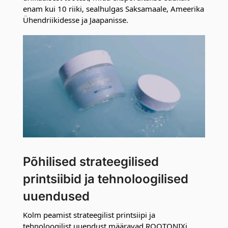
enam kui 10 riiki, sealhulgas Saksamaale, Ameerika
Ühendriikidesse ja Jaapanisse.
Põhilised strateegilised
printsiibid ja tehnoloogilised
uuendused
Kolm peamist strateegilist printsiipi ja
tehnoloogilist uuendust määravad ROOTONIXi