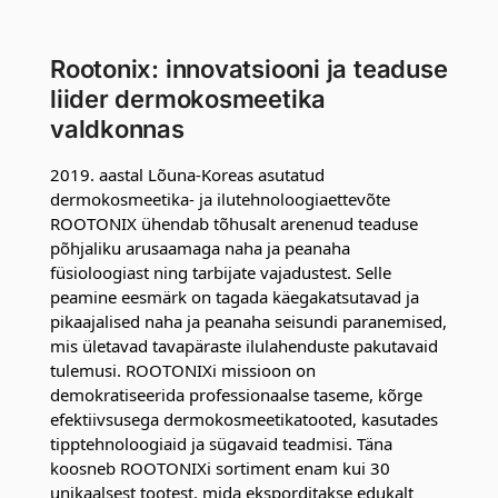
Rootonix: innovatsiooni ja teaduse
liider dermokosmeetika
valdkonnas
2019. aastal Lõuna-Koreas asutatud
dermokosmeetika- ja ilutehnoloogiaettevõte
ROOTONIX ühendab tõhusalt arenenud teaduse
põhjaliku arusaamaga naha ja peanaha
füsioloogiast ning tarbijate vajadustest. Selle
peamine eesmärk on tagada käegakatsutavad ja
pikaajalised naha ja peanaha seisundi paranemised,
mis ületavad tavapäraste ilulahenduste pakutavaid
tulemusi. ROOTONIXi missioon on
demokratiseerida professionaalse taseme, kõrge
efektiivsusega dermokosmeetikatooted, kasutades
tipptehnoloogiaid ja sügavaid teadmisi. Täna
koosneb ROOTONIXi sortiment enam kui 30
unikaalsest tootest, mida eksporditakse edukalt