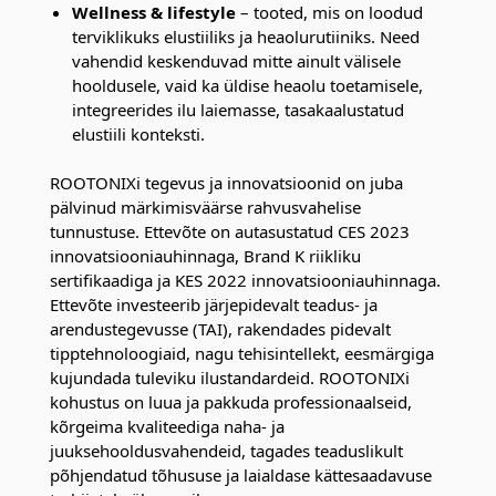
Wellness & lifestyle
– tooted, mis on loodud
terviklikuks elustiiliks ja heaolurutiiniks. Need
vahendid keskenduvad mitte ainult välisele
hooldusele, vaid ka üldise heaolu toetamisele,
integreerides ilu laiemasse, tasakaalustatud
elustiili konteksti.
ROOTONIXi tegevus ja innovatsioonid on juba
pälvinud märkimisväärse rahvusvahelise
tunnustuse. Ettevõte on autasustatud CES 2023
innovatsiooniauhinnaga, Brand K riikliku
sertifikaadiga ja KES 2022 innovatsiooniauhinnaga.
Ettevõte investeerib järjepidevalt teadus- ja
arendustegevusse (TAI), rakendades pidevalt
tipptehnoloogiaid, nagu tehisintellekt, eesmärgiga
kujundada tuleviku ilustandardeid. ROOTONIXi
kohustus on luua ja pakkuda professionaalseid,
kõrgeima kvaliteediga naha- ja
juuksehooldusvahendeid, tagades teaduslikult
põhjendatud tõhususe ja laialdase kättesaadavuse