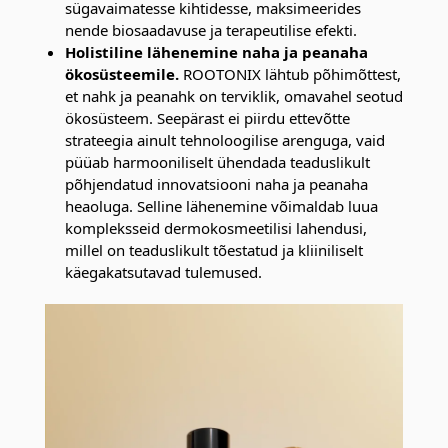
sügavaimatesse kihtidesse, maksimeerides
nende biosaadavuse ja terapeutilise efekti.
Holistiline lähenemine naha ja peanaha
ökosüsteemile.
ROOTONIX lähtub põhimõttest,
et nahk ja peanahk on terviklik, omavahel seotud
ökosüsteem. Seepärast ei piirdu ettevõtte
strateegia ainult tehnoloogilise arenguga, vaid
püüab harmooniliselt ühendada teaduslikult
põhjendatud innovatsiooni naha ja peanaha
heaoluga. Selline lähenemine võimaldab luua
kompleksseid dermokosmeetilisi lahendusi,
millel on teaduslikult tõestatud ja kliiniliselt
käegakatsutavad tulemused.