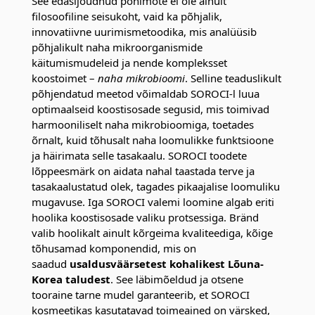
See edasijõudnud põhimõte ei ole ainult
filosoofiline seisukoht, vaid ka põhjalik,
innovatiivne uurimismetoodika, mis analüüsib
põhjalikult naha mikroorganismide
käitumismudeleid ja nende kompleksset
koostoimet –
naha mikrobioomi
. Selline teaduslikult
põhjendatud meetod võimaldab SOROCI-l luua
optimaalseid koostisosade segusid, mis toimivad
harmooniliselt naha mikrobioomiga, toetades
õrnalt, kuid tõhusalt naha loomulikke funktsioone
ja häirimata selle tasakaalu. SOROCI toodete
lõppeesmärk on aidata nahal taastada terve ja
tasakaalustatud olek, tagades pikaajalise loomuliku
mugavuse. Iga SOROCI valemi loomine algab eriti
hoolika koostisosade valiku protsessiga. Bränd
valib hoolikalt ainult kõrgeima kvaliteediga, kõige
tõhusamad komponendid, mis on
saadud
usaldusväärsetest kohalikest Lõuna-
Korea taludest
. See läbimõeldud ja otsene
tooraine tarne mudel garanteerib, et SOROCI
kosmeetikas kasutatavad toimeained on värsked,