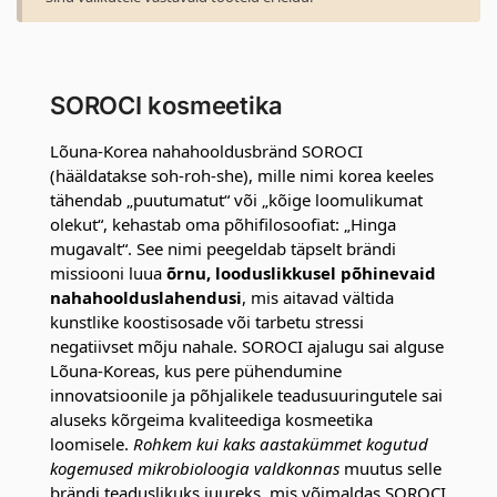
SOROCI kosmeetika
Lõuna-Korea nahahooldusbränd SOROCI
(hääldatakse soh-roh-she), mille nimi korea keeles
tähendab „puutumatut“ või „kõige loomulikumat
olekut“, kehastab oma põhifilosoofiat: „Hinga
mugavalt“. See nimi peegeldab täpselt brändi
missiooni luua
õrnu, looduslikkusel põhinevaid
nahahoolduslahendusi
, mis aitavad vältida
kunstlike koostisosade või tarbetu stressi
negatiivset mõju nahale. SOROCI ajalugu sai alguse
Lõuna-Koreas, kus pere pühendumine
innovatsioonile ja põhjalikele teadusuuringutele sai
aluseks kõrgeima kvaliteediga kosmeetika
loomisele.
Rohkem kui kaks aastakümmet kogutud
kogemused mikrobioloogia valdkonnas
muutus selle
brändi teaduslikuks juureks, mis võimaldas SOROCI