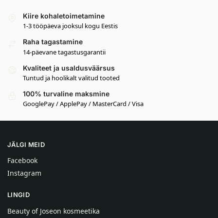
Kiire kohaletoimetamine
1-3 tööpäeva jooksul kogu Eestis
Raha tagastamine
14-päevane tagastusgarantii
Kvaliteet ja usaldusväärsus
Tuntud ja hoolikalt valitud tooted
100% turvaline maksmine
GooglePay / ApplePay / MasterCard / Visa
JÄLGI MEID
Facebook
Instagram
LINGID
Beauty of Joseon kosmeetika