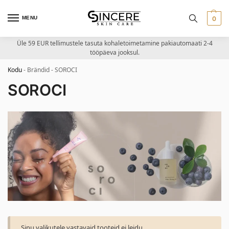
MENU
0
Üle 59 EUR tellimustele tasuta kohaletoimetamine pakiautomaati 2-4
tööpäeva jooksul.
Kodu
-
Brändid
-
SOROCI
SOROCI
Sinu valikutele vastavaid tooteid ei leidu.