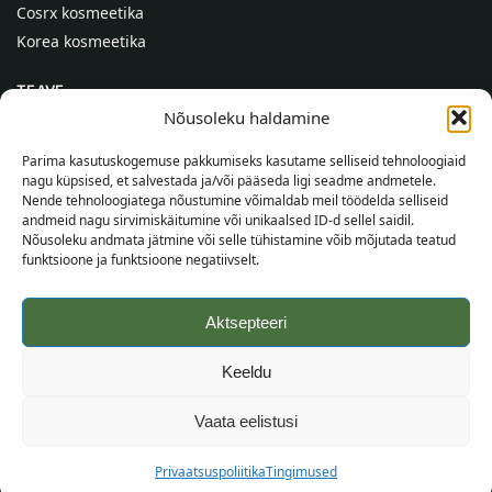
Cosrx kosmeetika
Korea kosmeetika
TEAVE
Nõusoleku haldamine
Meist
Kontaktid
Parima kasutuskogemuse pakkumiseks kasutame selliseid tehnoloogiaid
nagu küpsised, et salvestada ja/või pääseda ligi seadme andmetele.
Abi
Nende tehnoloogiatega nõustumine võimaldab meil töödelda selliseid
andmeid nagu sirvimiskäitumine või unikaalsed ID-d sellel saidil.
TEAVE OSTJALE
Nõusoleku andmata jätmine või selle tühistamine võib mõjutada teatud
funktsioone ja funktsioone negatiivselt.
Tarnetingimused
Tingimused
Aktsepteeri
Privaatsuspoliitika
Veebikaart
Keeldu
©
2026
SincereSkin.ee
Kõik õigused kaitstud.
Vaata eelistusi
Privaatsuspoliitika
Tingimused