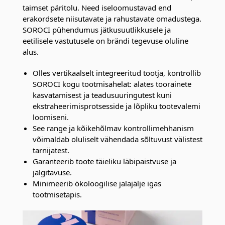
taimset päritolu. Need iseloomustavad end
erakordsete niisutavate ja rahustavate omadustega.
SOROCI pühendumus jätkusuutlikkusele ja
eetilisele vastutusele on brändi tegevuse oluline
alus.
Olles vertikaalselt integreeritud tootja, kontrollib
SOROCI kogu tootmisahelat: alates toorainete
kasvatamisest ja teadusuuringutest kuni
ekstraheerimisprotsesside ja lõpliku tootevalemi
loomiseni.
See range ja kõikehõlmav kontrollimehhanism
võimaldab oluliselt vähendada sõltuvust välistest
tarnijatest.
Garanteerib toote täieliku läbipaistvuse ja
jälgitavuse.
Minimeerib ökoloogilise jalajälje igas
tootmisetapis.