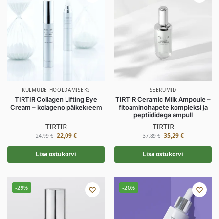
KULMUDE HOOLDAMISEKS
SEERUMID
TIRTIR Collagen Lifting Eye
TIRTIR Ceramic Milk Ampoule –
Cream – kolageno päikekreem
fitoaminohapete kompleksi ja
peptiididega ampull
TIRTIR
TIRTIR
22,09
€
35,29
€
24,99
€
37,89
€
Lisa ostukorvi
Lisa ostukorvi
-29%
-20%