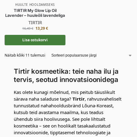
HUULTE HOOLDAMISEKS
TIRTIR My Glow Lip Oil
Lavender – huuleõli lavendeliga
TIRTIR
13,29
€
16,49
€
Lisa ostukorvi
Näitab kõiki 11 tulemusi
Tirtir kosmeetika: teie naha ilu ja
tervis, seotud innovatsioonidega
Kas olete kunagi mõelnud, mis peitub täiuslikult
särava naha saladuse taga?
Tirtir
, rahvusvaheliselt
tunnustatud nahahooldusbränd Lõuna-Koreast,
kutsub teid avastama maailma, kus teadus
ühendub siira hoolivusega. See pole lihtsalt
kosmeetika – see on hoolikalt tasakaalustatud
innovatsioonide, tipptasemel tehnoloogiate ja