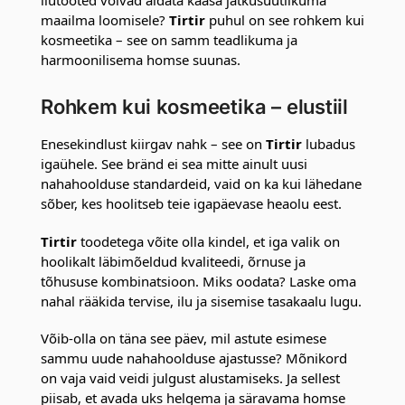
maailma loomisele?
Tirtir
puhul on see rohkem kui
kosmeetika – see on samm teadlikuma ja
harmoonilisema homse suunas.
Rohkem kui kosmeetika – elustiil
Enesekindlust kiirgav nahk – see on
Tirtir
lubadus
igaühele. See bränd ei sea mitte ainult uusi
nahahoolduse standardeid, vaid on ka kui lähedane
sõber, kes hoolitseb teie igapäevase heaolu eest.
Tirtir
toodetega võite olla kindel, et iga valik on
hoolikalt läbimõeldud kvaliteedi, õrnuse ja
tõhususe kombinatsioon. Miks oodata? Laske oma
nahal rääkida tervise, ilu ja sisemise tasakaalu lugu.
Võib-olla on täna see päev, mil astute esimese
sammu uude nahahoolduse ajastusse? Mõnikord
on vaja vaid veidi julgust alustamiseks. Ja sellest
piisab, et avada uks helgema ja säravama homse