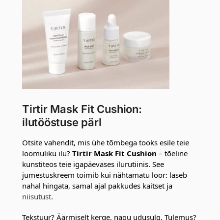
Tirtir Mask Fit Cushion:
ilutööstuse pärl
Otsite vahendit, mis ühe tõmbega tooks esile teie
loomuliku ilu?
Tirtir Mask Fit Cushion
– tõeline
kunstiteos teie igapäevases ilurutiinis. See
jumestuskreem toimib kui nähtamatu loor: laseb
nahal hingata, samal ajal pakkudes kaitset ja
niisutust
.
Tekstuur? Äärmiselt kerge, nagu udusulg. Tulemus?