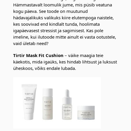
Hämmastavalt loomulik jume, mis püsib veatuna
kogu päeva. See toode on muutunud
hädavajalikuks valikuks kiire elutempoga naistele,
kes soovivad end kindlalt tunda, hoolimata
igapäevasest stressist ja sagimisest. Kas pole
imeline, kui ilutoode mitte ainult ei vasta ootustele,
vaid ületab need?
Tirtir Mask Fit Cushion
– väike maagia teie
käekotis, mida igaüks, kes hindab lihtsust ja luksust
üheskoos, võiks endale lubada.