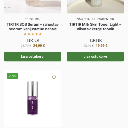
SEERUMID
NÄOHOOLDUSVAHENDID
TIRTIR SOS Serum – rahustav
TIRTIR Milk Skin Toner Light –
seerum kahjustatud nahale
niisutav kerge toonik
TIRTIR
TIRTIR
24,99
€
19,99
€
26,79
€
23,49
€
Lisa ostukorvi
Lisa ostukorvi
-19%