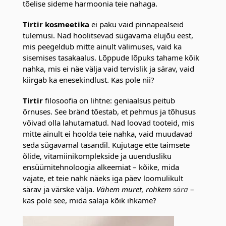
tõelise sideme harmoonia teie nahaga.
Tirtir kosmeetika
ei paku vaid pinnapealseid
tulemusi. Nad hoolitsevad sügavama elujõu eest,
mis peegeldub mitte ainult välimuses, vaid ka
sisemises tasakaalus. Lõppude lõpuks tahame kõik
nahka, mis ei näe välja vaid tervislik ja särav, vaid
kiirgab ka enesekindlust. Kas pole nii?
Tirtir
filosoofia on lihtne: geniaalsus peitub
õrnuses. See bränd tõestab, et pehmus ja tõhusus
võivad olla lahutamatud. Nad loovad tooteid, mis
mitte ainult ei hoolda teie nahka, vaid muudavad
seda sügavamal tasandil. Kujutage ette taimsete
õlide, vitamiinikomplekside ja uuendusliku
ensüümitehnoloogia alkeemiat – kõike, mida
vajate, et teie nahk näeks iga päev loomulikult
särav ja värske välja.
Vähem muret, rohkem
sära
–
kas pole see, mida salaja kõik ihkame?