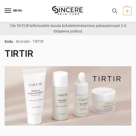
MENU
0
Üle 59 EUR tellimustele tasuta kohaletoimetamine pakiautomaati 2-4
tööpäeva jooksul.
Kodu
-
Brändid
-
TIRTIR
TIRTIR