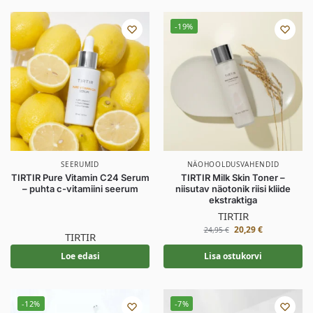
-19%
SEERUMID
NÄOHOOLDUSVAHENDID
TIRTIR Pure Vitamin C24 Serum
TIRTIR Milk Skin Toner –
– puhta c-vitamiini seerum
niisutav näotonik riisi kliide
ekstraktiga
TIRTIR
20,29
€
24,95
€
TIRTIR
Loe edasi
Lisa ostukorvi
-12%
-7%