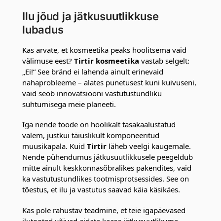
Ilu jõud ja jätkusuutlikkuse
lubadus
Kas arvate, et kosmeetika peaks hoolitsema vaid
välimuse eest?
Tirtir kosmeetika
vastab selgelt:
„Ei!“ See bränd ei lahenda ainult erinevaid
nahaprobleeme – alates punetusest kuni kuivuseni,
vaid seob innovatsiooni vastutustundliku
suhtumisega meie planeeti.
Iga nende toode on hoolikalt tasakaalustatud
valem, justkui täiuslikult komponeeritud
muusikapala. Kuid
Tirtir
läheb veelgi kaugemale.
Nende pühendumus jätkusuutlikkusele peegeldub
mitte ainult keskkonnasõbralikes pakendites, vaid
ka vastutustundlikes tootmisprotsessides. See on
tõestus, et ilu ja vastutus saavad käia käsikäes.
Kas pole rahustav teadmine, et teie igapäevased
ilutooted võivad aidata kaasa jätkusuutlikuma