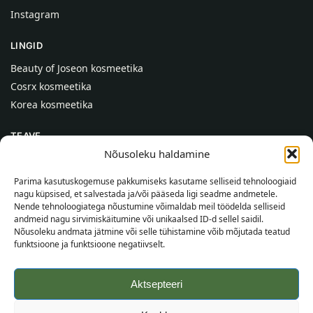
Instagram
LINGID
Beauty of Joseon kosmeetika
Cosrx kosmeetika
Korea kosmeetika
TEAVE
Nõusoleku haldamine
Meist
Kontaktid
Parima kasutuskogemuse pakkumiseks kasutame selliseid tehnoloogiaid
nagu küpsised, et salvestada ja/või pääseda ligi seadme andmetele.
Abi
Nende tehnoloogiatega nõustumine võimaldab meil töödelda selliseid
andmeid nagu sirvimiskäitumine või unikaalsed ID-d sellel saidil.
TEAVE OSTJALE
Nõusoleku andmata jätmine või selle tühistamine võib mõjutada teatud
funktsioone ja funktsioone negatiivselt.
Tarnetingimused
Tingimused
Aktsepteeri
Privaatsuspoliitika
Veebikaart