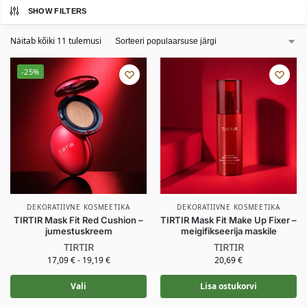
SHOW FILTERS
Näitab kõiki 11 tulemusi
-25%
DEKORATIIVNE KOSMEETIKA
DEKORATIIVNE KOSMEETIKA
TIRTIR Mask Fit Red Cushion –
TIRTIR Mask Fit Make Up Fixer –
jumestuskreem
meigifikseerija maskile
TIRTIR
TIRTIR
17,09
€
-
19,19
€
20,69
€
Vali
Lisa ostukorvi