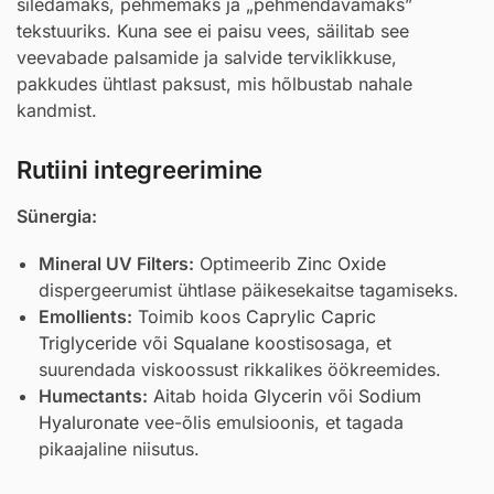
siledamaks, pehmemaks ja „pehmendavamaks”
tekstuuriks. Kuna see ei paisu vees, säilitab see
veevabade palsamide ja salvide terviklikkuse,
pakkudes ühtlast paksust, mis hõlbustab nahale
kandmist.
Rutiini integreerimine
Sünergia:
Mineral UV Filters:
Optimeerib
Zinc Oxide
dispergeerumist ühtlase päikesekaitse tagamiseks.
Emollients:
Toimib koos
Caprylic Capric
Triglyceride
või
Squalane
koostisosaga, et
suurendada viskoossust rikkalikes öökreemides.
Humectants:
Aitab hoida
Glycerin
või
Sodium
Hyaluronate
vee-õlis emulsioonis, et tagada
pikaajaline niisutus.