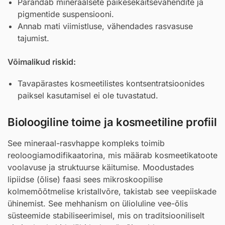
Parandab mineraalsete päikesekaitsevahendite ja
pigmentide suspensiooni.
Annab mati viimistluse, vähendades rasvasuse
tajumist.
Võimalikud riskid:
Tavapärastes kosmeetilistes kontsentratsioonides
paiksel kasutamisel ei ole tuvastatud.
Bioloogiline toime ja kosmeetiline profiil
See mineraal-rasvhappe kompleks toimib
reoloogiamodifikaatorina, mis määrab kosmeetikatoote
voolavuse ja struktuurse käitumise. Moodustades
lipiidse (õlise) faasi sees mikroskoopilise
kolmemõõtmelise kristallvõre, takistab see veepiiskade
ühinemist. See mehhanism on ülioluline vee-õlis
süsteemide stabiliseerimisel, mis on traditsiooniliselt