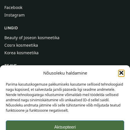
Facebook
Instagram
LINGID
Beauty of Joseon kosmeetika
Cosrx kosmeetika
Korea kosmeetika
TEAVE
Nõusoleku haldamine
Meist
Kontaktid
Parima kasutuskogemuse pakkumiseks kasutame selliseid tehnoloogiaid
nagu küpsised, et salvestada ja/või pääseda ligi seadme andmetele.
Abi
Nende tehnoloogiatega nõustumine võimaldab meil töödelda selliseid
andmeid nagu sirvimiskäitumine või unikaalsed ID-d sellel saidil.
TEAVE OSTJALE
Nõusoleku andmata jätmine või selle tühistamine võib mõjutada teatud
funktsioone ja funktsioone negatiivselt.
Tarnetingimused
Tingimused
Aktsepteeri
Privaatsuspoliitika