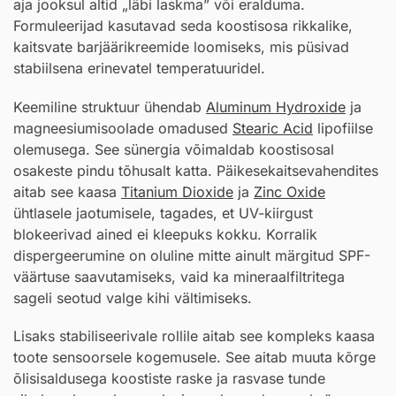
aja jooksul altid „läbi laskma” või eralduma.
Formuleerijad kasutavad seda koostisosa rikkalike,
kaitsvate barjäärikreemide loomiseks, mis püsivad
stabiilsena erinevatel temperatuuridel.
Keemiline struktuur ühendab
Aluminum Hydroxide
ja
magneesiumisoolade omadused
Stearic Acid
lipofiilse
olemusega. See sünergia võimaldab koostisosal
osakeste pindu tõhusalt katta. Päikesekaitsevahendites
aitab see kaasa
Titanium Dioxide
ja
Zinc Oxide
ühtlasele jaotumisele, tagades, et UV-kiirgust
blokeerivad ained ei kleepuks kokku. Korralik
dispergeerumine on oluline mitte ainult märgitud SPF-
väärtuse saavutamiseks, vaid ka mineraalfiltritega
sageli seotud valge kihi vältimiseks.
Lisaks stabiliseerivale rollile aitab see kompleks kaasa
toote sensoorsele kogemusele. See aitab muuta kõrge
õlisisaldusega koostiste raske ja rasvase tunde