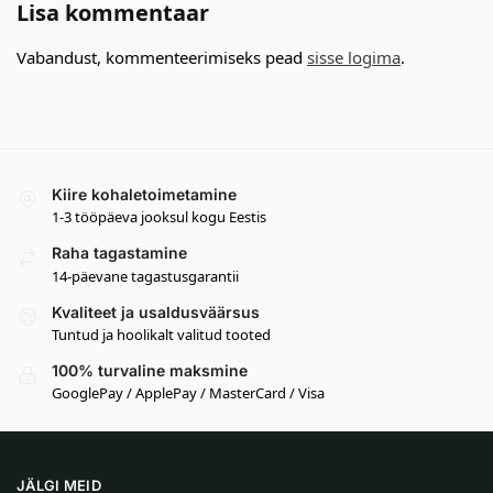
Lisa kommentaar
Vabandust, kommenteerimiseks pead
sisse logima
.
Kiire kohaletoimetamine
1-3 tööpäeva jooksul kogu Eestis
Raha tagastamine
14-päevane tagastusgarantii
Kvaliteet ja usaldusväärsus
Tuntud ja hoolikalt valitud tooted
100% turvaline maksmine
GooglePay / ApplePay / MasterCard / Visa
JÄLGI MEID