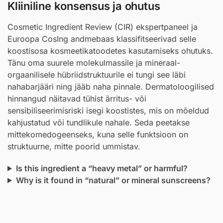
Kliiniline konsensus ja ohutus
Cosmetic Ingredient Review (CIR) ekspertpaneel ja
Euroopa CosIng andmebaas klassifitseerivad selle
koostisosa kosmeetikatoodetes kasutamiseks ohutuks.
Tänu oma suurele molekulmassile ja mineraal-
orgaanilisele hübriidstruktuurile ei tungi see läbi
nahabarjääri ning jääb naha pinnale. Dermatoloogilised
hinnangud näitavad tühist ärritus- või
sensibiliseerimisriski isegi koostistes, mis on mõeldud
kahjustatud või tundlikule nahale. Seda peetakse
mittekomedogeenseks, kuna selle funktsioon on
struktuurne, mitte poorid ummistav.
Is this ingredient a “heavy metal” or harmful?
Why is it found in “natural” or mineral sunscreens?