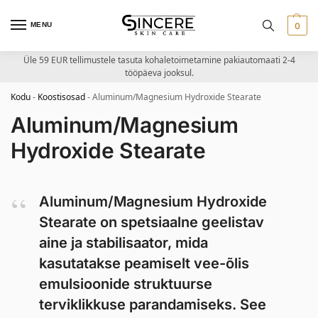
MENU
0
Üle 59 EUR tellimustele tasuta kohaletoimetamine pakiautomaati 2-4
tööpäeva jooksul.
Kodu
-
Koostisosad
-
Aluminum/Magnesium Hydroxide Stearate
Aluminum/Magnesium
Hydroxide Stearate
Aluminum/Magnesium Hydroxide
Stearate on spetsiaalne geelistav
aine ja stabilisaator, mida
kasutatakse peamiselt vee-õlis
emulsioonide struktuurse
terviklikkuse parandamiseks. See