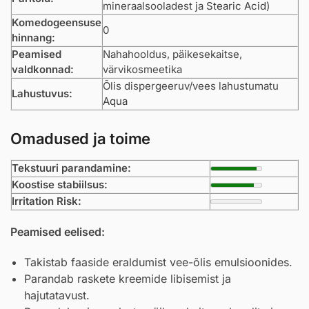
mineraalsooladest ja
Stearic Acid
)
Komedogeensuse
0
hinnang:
Peamised
Nahahooldus, päikesekaitse,
valdkonnad:
värvikosmeetika
Õlis dispergeeruv/vees lahustumatu
Lahustuvus:
Aqua
Omadused ja toime
Tekstuuri parandamine:
Koostise stabiilsus:
Irritation Risk:
Peamised eelised:
Takistab faaside eraldumist vee-õlis emulsioonides.
Parandab raskete kreemide libisemist ja
hajutatavust.