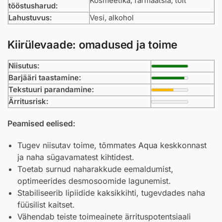
Kosmeetika, farmaatsia, toit
tööstusharud:
Lahustuvus:
Vesi, alkohol
Kiirülevaade: omadused ja toime
Niisutus:
Barjääri taastamine:
Tekstuuri parandamine:
Ärritusrisk:
Peamised eelised:
Tugev niisutav toime, tõmmates
Aqua
keskkonnast
ja naha sügavamatest kihtidest.
Toetab surnud naharakkude eemaldumist,
optimeerides desmosoomide lagunemist.
Stabiliseerib lipiidide kaksikkihti, tugevdades naha
füüsilist kaitset.
Vähendab teiste toimeainete ärrituspotentsiaali