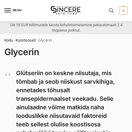
MENU
0
Üle 59 EUR tellimustele tasuta kohaletoimetamine pakiautomaati 2-4
tööpäeva jooksul.
Kodu
-
Koostisosad
-
Glycerin
Glycerin
Glütseriin on keskne niisutaja, mis
tõmbab ja seob niiskust sarvkihiga,
ennetades tõhusalt
transepidermaalset veekadu. Selle
ainulaadne võime matkida naha
looduslikke niisutavaid faktoreid
teeb sellest olulise koostisosa