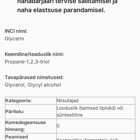
nahabarjääri tervise säilitamisel ja
naha elastsuse parandamisel.
INCI nimi:
Glycerin
Keemiline/teaduslik nimi:
Propane-1,2,3-triol
Tavapärased nimetused:
Glycerol, Glycyl alcohol
Kategooria:
Niisutajad
Looduslik (taimsed lipiidid) või
Päritolu:
sünteetiline
Komedogeensuse
0
hinnang:
Peamised