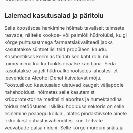
Laiemad kasutusalad ja päritolu
Selle koostisosa hankimine hõlmab tavaliselt taimsete
rasvade, näiteks kookos- või palmiõli hüdrolüüsi, kuigi
kõrge puhtusastmega farmaatsiakvaliteedi jaoks
kasutatakse sünteetilisi teid propüleeni kaudu.
Kosmeetilises keemias täidab see kaht rolli: nii
toimeainena kui ka funktsionaalse kandjana. Seda
kasutatakse sageli hüdroalkohoolsetes lahustes, et
leevendada
Alcohol Denat
kuivatavat mõju.
Tööstuslikud kasutusalad ulatuvad kaugelt väljapoole
nahahooldust, hõlmates selle kasutamist
krüoprotektorina meditsiinilaborites ja humektandina
toiduainetööstuses. Isikliku hoolduse sektoris on selle
esinemine peaaegu kõikjal, alates pindaktiivsete ainete
rikkalikest puhastusvahenditest kuni toitvate
veevabade palsamideni. Selle kõrge murdumisnäitaja