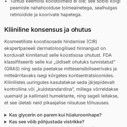
Tuntud keemilisi koostoimeid ei ole; see sobib kõigi
peamiste nahahoolduse toimeainetega, sealhulgas
retinoidide ja koorivate hapetega.
Kliiniline konsensus ja ohutus
Kosmeetiliste koostisosade hindamise (CIR)
ekspertpaneeli dermatoloogilised hinnangud on
korduvalt kinnitanud selle koostisosa ohutust. FDA
klassifitseerib selle kui „üldiselt ohutuks tunnistatud”
(GRAS) ning seda peetakse mittesensibiliseerivaks ja
mitteärritavaks isegi kõrgetes kontsentratsioonides.
Kliinilistes uuringutes kasutatakse seda järjepidevalt
kontrollina või „kuldstandardina”, millega võrreldakse
uuemaid ja kallimaid humektante, ning sageli leitakse,
et see ületab neid pikaajalise niisutuse tõhususes.
Kas glycerin on parem kui hüaluroonhape?
Kas see võib põhjustada vistrikke?