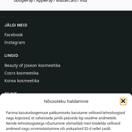
GooglePay / ApplePay / MasterCard / Visa
JÄLGI MEID
Facebook
Instagram
LINGID
Beauty of Joseon kosmeetika
Cosrx kosmeetika
Korea kosmeetika
TEAVE
Nõusoleku haldamine
Meist
Kontaktid
Parima kasutuskogemuse pakkumiseks kasutame selliseid tehnoloogiaid
nagu küpsised, et salvestada ja/või pääseda ligi seadme andmetele.
Abi
Nende tehnoloogiatega nõustumine võimaldab meil töödelda selliseid
andmeid nagu sirvimiskäitumine või unikaalsed ID-d sellel saidil.
TEAVE OSTJALE