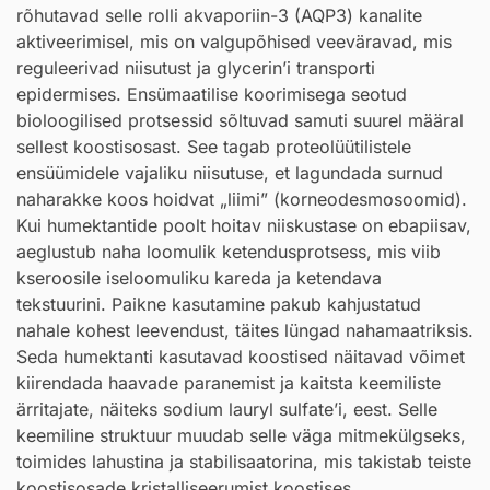
rõhutavad selle rolli akvaporiin-3 (AQP3) kanalite
aktiveerimisel, mis on valgupõhised veeväravad, mis
reguleerivad niisutust ja glycerin’i transporti
epidermises. Ensümaatilise koorimisega seotud
bioloogilised protsessid sõltuvad samuti suurel määral
sellest koostisosast. See tagab proteolüütilistele
ensüümidele vajaliku niisutuse, et lagundada surnud
naharakke koos hoidvat „liimi” (korneodesmosoomid).
Kui humektantide poolt hoitav niiskustase on ebapiisav,
aeglustub naha loomulik ketendusprotsess, mis viib
kseroosile iseloomuliku kareda ja ketendava
tekstuurini. Paikne kasutamine pakub kahjustatud
nahale kohest leevendust, täites lüngad nahamaatriksis.
Seda humektanti kasutavad koostised näitavad võimet
kiirendada haavade paranemist ja kaitsta keemiliste
ärritajate, näiteks sodium lauryl sulfate’i, eest. Selle
keemiline struktuur muudab selle väga mitmekülgseks,
toimides lahustina ja stabilisaatorina, mis takistab teiste
koostisosade kristalliseerumist koostises.