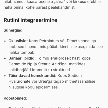
aitab samuti kaasa peenele „sära” või kirkuse efektile
naha pinnal kohe pärast pealekandmist.
Rutiini integreerimine
Sünergiad:
Oklusiivid:
Koos
Petrolatum
või
Dimethicone
’iga
loob see tihendi, mis püüab kinni niiskuse, mida see
nahka tõmbab.
Barjäärilipiidid:
Toimib erakordselt hästi koos
Ceramide Np
ja
Stearic Acid
’iga, matkides
lipiidbarjääri loomulikku struktuuri.
Täiendavad humektandid:
Koos
Sodium
Hyaluronate
või
Urea
’ga tagab mitmetasandilise
niisutuse kogu epidermises.
Koostoimed: