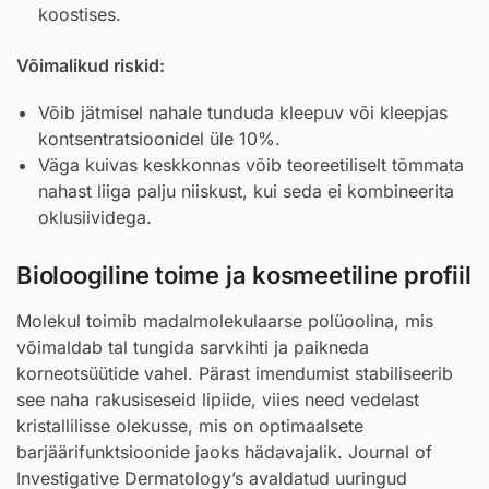
koostises.
Võimalikud riskid:
Võib jätmisel nahale tunduda kleepuv või kleepjas
kontsentratsioonidel üle 10%.
Väga kuivas keskkonnas võib teoreetiliselt tõmmata
nahast liiga palju niiskust, kui seda ei kombineerita
oklusiividega.
Bioloogiline toime ja kosmeetiline profiil
Molekul toimib madalmolekulaarse polüoolina, mis
võimaldab tal tungida sarvkihti ja paikneda
korneotsüütide vahel. Pärast imendumist stabiliseerib
see naha rakusiseseid lipiide, viies need vedelast
kristallilisse olekusse, mis on optimaalsete
barjäärifunktsioonide jaoks hädavajalik. Journal of
Investigative Dermatology’s avaldatud uuringud