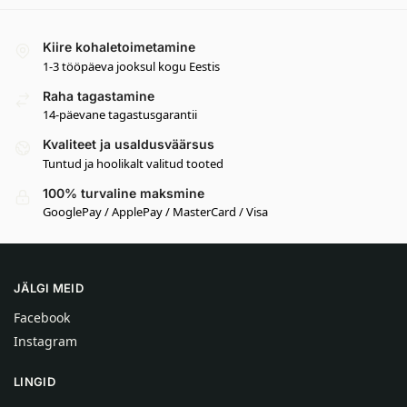
Kiire kohaletoimetamine
1-3 tööpäeva jooksul kogu Eestis
Raha tagastamine
14-päevane tagastusgarantii
Kvaliteet ja usaldusväärsus
Tuntud ja hoolikalt valitud tooted
100% turvaline maksmine
GooglePay / ApplePay / MasterCard / Visa
JÄLGI MEID
Facebook
Instagram
LINGID