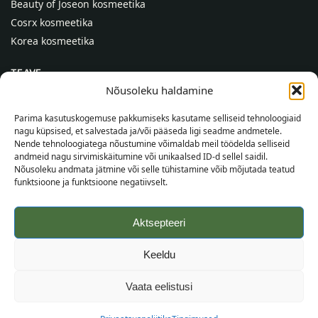
Beauty of Joseon kosmeetika
Cosrx kosmeetika
Korea kosmeetika
TEAVE
Nõusoleku haldamine
Meist
Kontaktid
Parima kasutuskogemuse pakkumiseks kasutame selliseid tehnoloogiaid
nagu küpsised, et salvestada ja/või pääseda ligi seadme andmetele.
Abi
Nende tehnoloogiatega nõustumine võimaldab meil töödelda selliseid
andmeid nagu sirvimiskäitumine või unikaalsed ID-d sellel saidil.
TEAVE OSTJALE
Nõusoleku andmata jätmine või selle tühistamine võib mõjutada teatud
funktsioone ja funktsioone negatiivselt.
Tarnetingimused
Tingimused
Aktsepteeri
Privaatsuspoliitika
Veebikaart
Keeldu
©
2026
SincereSkin.ee
Kõik õigused kaitstud.
Vaata eelistusi