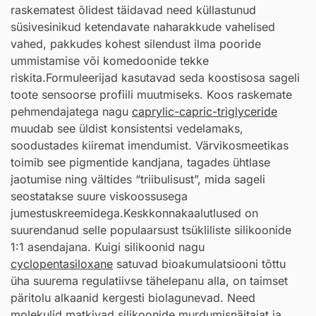
raskematest õlidest täidavad need küllastunud
süsivesinikud ketendavate naharakkude vahelised
vahed, pakkudes kohest silendust ilma pooride
ummistamise või komedoonide tekke
riskita.Formuleerijad kasutavad seda koostisosa sageli
toote sensoorse profiili muutmiseks. Koos raskemate
pehmendajatega nagu
caprylic-capric-triglyceride
muudab see üldist konsistentsi vedelamaks,
soodustades kiiremat imendumist. Värvikosmeetikas
toimib see pigmentide kandjana, tagades ühtlase
jaotumise ning vältides “triibulisust”, mida sageli
seostatakse suure viskoossusega
jumestuskreemidega.Keskkonnakaalutlused on
suurendanud selle populaarsust tsükliliste silikoonide
1:1 asendajana. Kuigi silikoonid nagu
cyclopentasiloxane
satuvad bioakumulatsiooni tõttu
üha suurema regulatiivse tähelepanu alla, on taimset
päritolu alkaanid kergesti biolagunevad. Need
molekulid matkivad silikoonide murdumisnäitajat ja