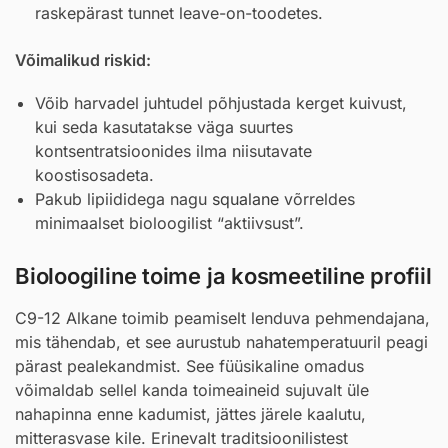
raskepärast tunnet leave-on-toodetes.
Võimalikud riskid:
Võib harvadel juhtudel põhjustada kerget kuivust,
kui seda kasutatakse väga suurtes
kontsentratsioonides ilma niisutavate
koostisosadeta.
Pakub lipiididega nagu
squalane
võrreldes
minimaalset bioloogilist “aktiivsust”.
Bioloogiline toime ja kosmeetiline profiil
C9-12 Alkane toimib peamiselt lenduva pehmendajana,
mis tähendab, et see aurustub nahatemperatuuril peagi
pärast pealekandmist. See füüsikaline omadus
võimaldab sellel kanda toimeaineid sujuvalt üle
nahapinna enne kadumist, jättes järele kaalutu,
mitterasvase kile. Erinevalt traditsioonilistest