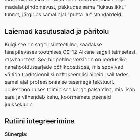
madalat pindpinevust, pakkudes sama “luksuslikku”
tunnet, järgides samal ajal “puhta ilu” standardeid.
Laiemad kasutusalad ja päritolu
Kuigi see on sageli sünteetiline, saadakse
tänapäevases tootmises C9-12 Alkane sageli taimsetest
rasvhapetest. See biopõhine versioon on looduslike
nahahooldussarjade põhikoostisosa, mis soovivad
vältida traditsioonilisi naftakeemilisi aineid, säilitades
samal ajal professionaalse tasemega tekstuuri.
Juuksehoolduses toimib see kerge palsamina, mis lisab
sära ja vähendab kahu, koormamata peeneid
juuksekiude.
Rutiini integreerimine
Sünergia: