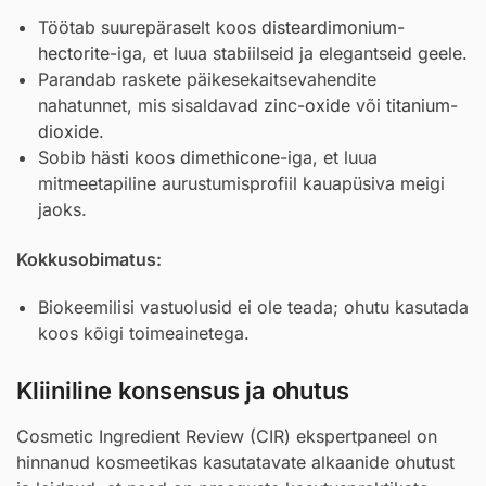
Töötab suurepäraselt koos
disteardimonium-
hectorite
-iga, et luua stabiilseid ja elegantseid geele.
Parandab raskete päikesekaitsevahendite
nahatunnet, mis sisaldavad
zinc-oxide
või
titanium-
dioxide
.
Sobib hästi koos
dimethicone
-iga, et luua
mitmeetapiline aurustumisprofiil kauapüsiva meigi
jaoks.
Kokkusobimatus:
Biokeemilisi vastuolusid ei ole teada; ohutu kasutada
koos kõigi toimeainetega.
Kliiniline konsensus ja ohutus
Cosmetic Ingredient Review (CIR) ekspertpaneel on
hinnanud kosmeetikas kasutatavate alkaanide ohutust