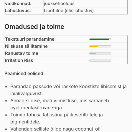
valdkonnad:
juuksehooldus
Lahustuvus:
Lipofiilne (õlis lahustuv)
Omadused ja toime
Tekstuuri parandamine
Niiskuse säilitamine
Rahustav toime
Irritation Risk
Peamised eelised:
Parandab paksude või raskete koostiste libisemist ja
laialivalguvust.
Annab siidise, mati viimistluse, mis sarnaneb
cyclopentasiloxane
-iga.
Toimib tõhusa lahustina päikesefiltritele ja
pigmentidele.
Vähendab selliste õlide nagu
coconut-oil