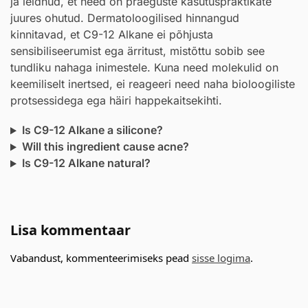
ja leidnud, et need on praeguste kasutuspraktikate
juures ohutud. Dermatoloogilised hinnangud
kinnitavad, et C9-12 Alkane ei põhjusta
sensibiliseerumist ega ärritust, mistõttu sobib see
tundliku nahaga inimestele. Kuna need molekulid on
keemiliselt inertsed, ei reageeri need naha bioloogiliste
protsessidega ega häiri happekaitsekihti.
Is C9-12 Alkane a silicone?
Will this ingredient cause acne?
Is C9-12 Alkane natural?
Lisa kommentaar
Vabandust, kommenteerimiseks pead
sisse logima
.