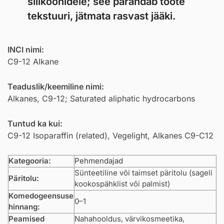
silikoonidele; see parandab toote
tekstuuri, jätmata rasvast jääki.
INCI nimi:
C9-12 Alkane
Teaduslik/keemiline nimi:
Alkanes, C9-12; Saturated aliphatic hydrocarbons
Tuntud ka kui:
C9-12 Isoparaffin (related), Vegelight, Alkanes C9-C12
Kategooria:
Pehmendajad
Sünteetiline või taimset päritolu (sageli
Päritolu:
kookospähklist või palmist)
Komedogeensuse
0–1
hinnang:
Peamised
Nahahooldus, värvikosmeetika,