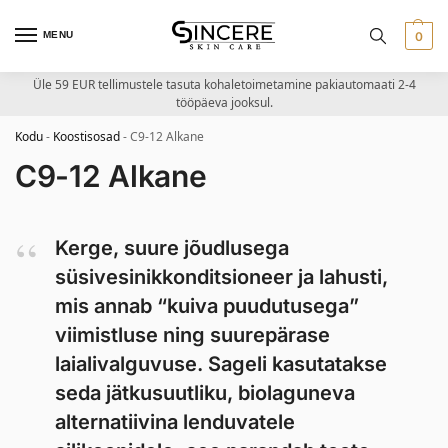
MENU
0
Üle 59 EUR tellimustele tasuta kohaletoimetamine pakiautomaati 2-4
tööpäeva jooksul.
Kodu
-
Koostisosad
-
C9-12 Alkane
C9-12 Alkane
Kerge, suure jõudlusega
süsivesinikkonditsioneer ja lahusti,
mis annab “kuiva puudutusega”
viimistluse ning suurepärase
laialivalguvuse. Sageli kasutatakse
seda jätkusuutliku, biolaguneva
alternatiivina lenduvatele