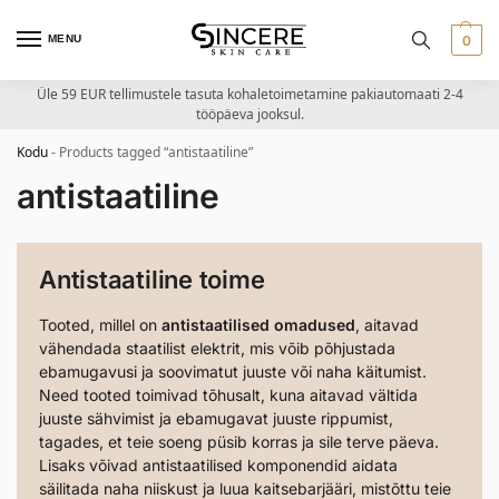
MENU
0
Üle 59 EUR tellimustele tasuta kohaletoimetamine pakiautomaati 2-4
tööpäeva jooksul.
Kodu
-
Products tagged “antistaatiline”
antistaatiline
Antistaatiline toime
Tooted, millel on
antistaatilised omadused
, aitavad
vähendada staatilist elektrit, mis võib põhjustada
ebamugavusi ja soovimatut juuste või naha käitumist.
Need tooted toimivad tõhusalt, kuna aitavad vältida
juuste sähvimist ja ebamugavat juuste rippumist,
tagades, et teie soeng püsib korras ja sile terve päeva.
Lisaks võivad antistaatilised komponendid aidata
säilitada naha niiskust ja luua kaitsebarjääri, mistõttu teie