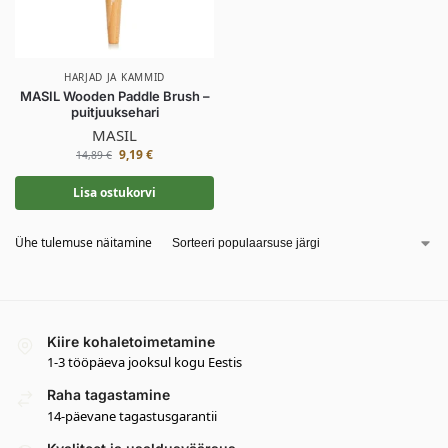
HARJAD JA KAMMID
MASIL Wooden Paddle Brush –
puitjuuksehari
MASIL
9,19
€
14,89
€
Lisa ostukorvi
Ühe tulemuse näitamine
Kiire kohaletoimetamine
1-3 tööpäeva jooksul kogu Eestis
Raha tagastamine
14-päevane tagastusgarantii