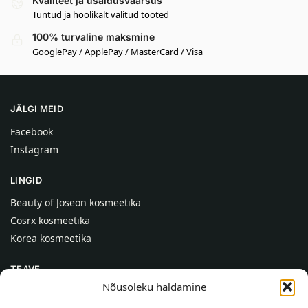
Kvaliteet ja usaldusväärsus
Tuntud ja hoolikalt valitud tooted
100% turvaline maksmine
GooglePay / ApplePay / MasterCard / Visa
JÄLGI MEID
Facebook
Instagram
LINGID
Beauty of Joseon kosmeetika
Cosrx kosmeetika
Korea kosmeetika
TEAVE
Nõusoleku haldamine
Meist