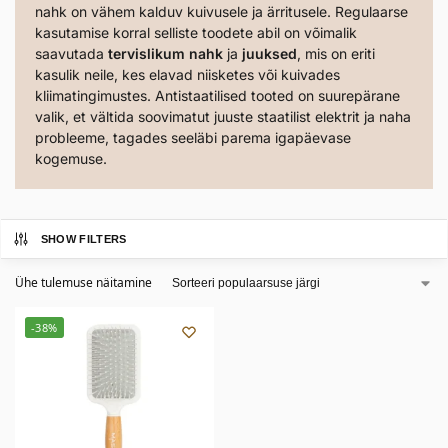
nahk on vähem kalduv kuivusele ja ärritusele. Regulaarse
kasutamise korral selliste toodete abil on võimalik
saavutada
tervislikum nahk
ja
juuksed
, mis on eriti
kasulik neile, kes elavad niisketes või kuivades
kliimatingimustes. Antistaatilised tooted on suurepärane
valik, et vältida soovimatut juuste staatilist elektrit ja naha
probleeme, tagades seeläbi parema igapäevase
kogemuse.
SHOW FILTERS
Ühe tulemuse näitamine
-38%