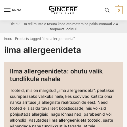
MENU
0
Üle 59 EUR tellimustele tasuta kohaletoimetamine pakiautomaati 2-4
tööpäeva jooksul.
Kodu
-
Products tagged “ilma allergeenideta”
ilma allergeenideta
Ilma allergeenideta: ohutu valik
tundlikule nahale
Tooteid, mis on märgitud „ilma allergeenideta“, peetakse
suurepäraseks valikuks neile, kes soovivad kaitsta oma
nahka ärrituse ja allergiliste reaktsioonide eest. Need
tooted ei sisalda tavaliselt koostisosade, mis võiksid
põhjustada allergiaid, nagu lõhnaained, parabeenid või
alkoholid. Kasutades
ilma allergeenideta
tooteid, saate
vähendada naha tundlikkust ja tagada, et teie