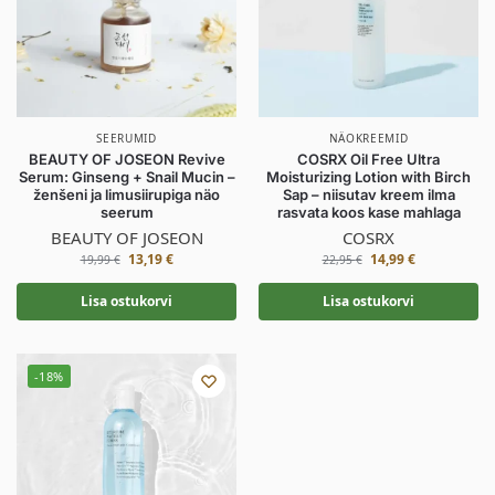
SEERUMID
NÄOKREEMID
BEAUTY OF JOSEON Revive
COSRX Oil Free Ultra
Serum: Ginseng + Snail Mucin –
Moisturizing Lotion with Birch
ženšeni ja limusiirupiga näo
Sap – niisutav kreem ilma
seerum
rasvata koos kase mahlaga
BEAUTY OF JOSEON
COSRX
13,19
€
14,99
€
19,99
€
22,95
€
Lisa ostukorvi
Lisa ostukorvi
-18%