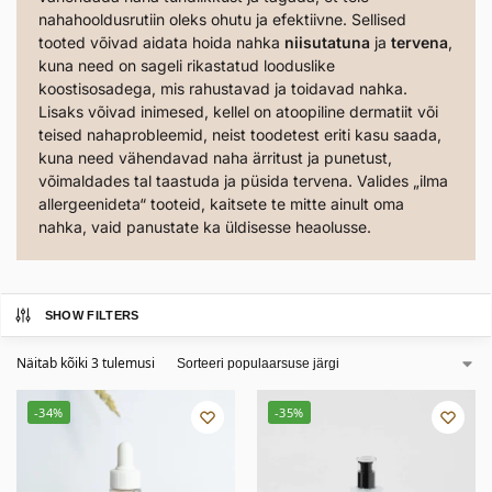
nahahooldusrutiin oleks ohutu ja efektiivne. Sellised
tooted võivad aidata hoida nahka
niisutatuna
ja
tervena
,
kuna need on sageli rikastatud looduslike
koostisosadega, mis rahustavad ja toidavad nahka.
Lisaks võivad inimesed, kellel on atoopiline dermatiit või
teised nahaprobleemid, neist toodetest eriti kasu saada,
kuna need vähendavad naha ärritust ja punetust,
võimaldades tal taastuda ja püsida tervena. Valides „ilma
allergeenideta“ tooteid, kaitsete te mitte ainult oma
nahka, vaid panustate ka üldisesse heaolusse.
SHOW FILTERS
Näitab kõiki 3 tulemusi
-34%
-35%