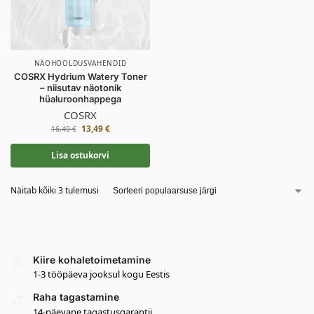
NÄOHOOLDUSVAHENDID
COSRX Hydrium Watery Toner
– niisutav näotonik
hüaluroonhappega
COSRX
13,49
€
16,49
€
Lisa ostukorvi
Näitab kõiki 3 tulemusi
Kiire kohaletoimetamine
1-3 tööpäeva jooksul kogu Eestis
Raha tagastamine
14-päevane tagastusgarantii