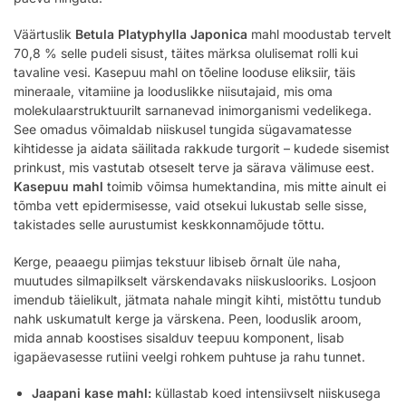
Väärtuslik
Betula Platyphylla Japonica
mahl moodustab tervelt
70,8 % selle pudeli sisust, täites märksa olulisemat rolli kui
tavaline vesi. Kasepuu mahl on tõeline looduse eliksiir, täis
mineraale, vitamiine ja looduslikke niisutajaid, mis oma
molekulaarstruktuurilt sarnanevad inimorganismi vedelikega.
See omadus võimaldab niiskusel tungida sügavamatesse
kihtidesse ja aidata säilitada rakkude turgorit – kudede sisemist
prinkust, mis vastutab otseselt terve ja särava välimuse eest.
Kasepuu mahl
toimib võimsa humektandina, mis mitte ainult ei
tõmba vett epidermisesse, vaid otsekui lukustab selle sisse,
takistades selle aurustumist keskkonnamõjude tõttu.
Kerge, peaaegu piimjas tekstuur libiseb õrnalt üle naha,
muutudes silmapilkselt värskendavaks niiskuslooriks. Losjoon
imendub täielikult, jätmata nahale mingit kihti, mistõttu tundub
nahk uskumatult kerge ja värskena. Peen, looduslik aroom,
mida annab koostises sisalduv teepuu komponent, lisab
igapäevasesse rutiini veelgi rohkem puhtuse ja rahu tunnet.
Jaapani kase mahl:
küllastab koed intensiivselt niiskusega