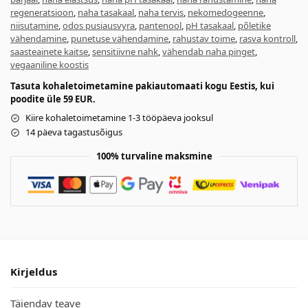
regeneratsioon
,
naha tasakaal
,
naha tervis
,
nekomedogeenne
,
niisutamine
,
odos pusiausvyra
,
pantenool
,
pH tasakaal
,
põletike
vähendamine
,
punetuse vähendamine
,
rahustav toime
,
rasva kontroll
,
saasteainete kaitse
,
sensitiivne nahk
,
vähendab naha pinget
,
vegaaniline koostis
Tasuta kohaletoimetamine pakiautomaati kogu Eestis, kui
poodite üle 59 EUR.
Kiire kohaletoimetamine 1-3 tööpäeva jooksul
14 päeva tagastusõigus
100% turvaline maksmine
Kirjeldus
Täiendav teave