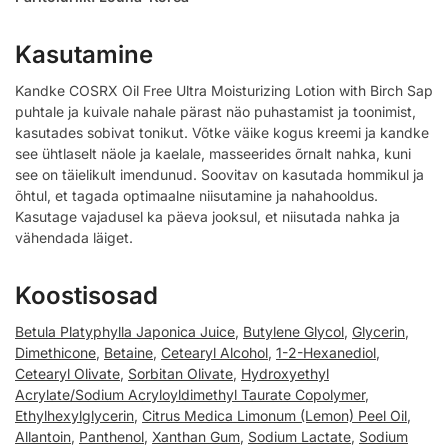
Kasutamine
Kandke COSRX Oil Free Ultra Moisturizing Lotion with Birch Sap
puhtale ja kuivale nahale pärast näo puhastamist ja toonimist,
kasutades sobivat tonikut. Võtke väike kogus kreemi ja kandke
see ühtlaselt näole ja kaelale, masseerides õrnalt nahka, kuni
see on täielikult imendunud. Soovitav on kasutada hommikul ja
õhtul, et tagada optimaalne niisutamine ja nahahooldus.
Kasutage vajadusel ka päeva jooksul, et niisutada nahka ja
vähendada läiget.
Koostisosad
Betula Platyphylla Japonica Juice
,
Butylene Glycol
,
Glycerin
,
Dimethicone
,
Betaine
,
Cetearyl Alcohol
,
1-2-Hexanediol
,
Cetearyl Olivate
,
Sorbitan Olivate
,
Hydroxyethyl
Acrylate/Sodium Acryloyldimethyl Taurate Copolymer
,
Ethylhexylglycerin
,
Citrus Medica Limonum (Lemon) Peel Oil
,
Allantoin
,
Panthenol
,
Xanthan Gum
,
Sodium Lactate
,
Sodium