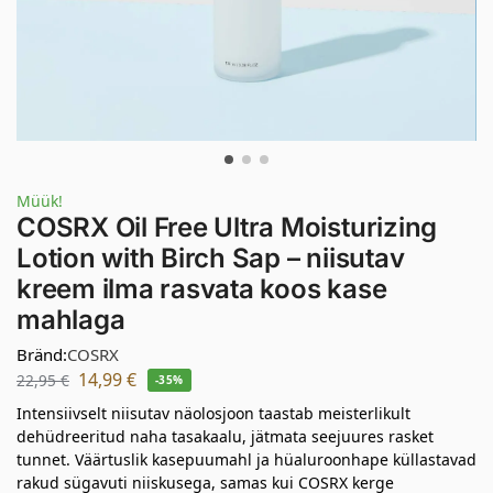
Müük!
COSRX Oil Free Ultra Moisturizing
Lotion with Birch Sap – niisutav
kreem ilma rasvata koos kase
mahlaga
Bränd:
COSRX
14,99
€
22,95
€
-35%
Intensiivselt niisutav näolosjoon taastab meisterlikult
dehüdreeritud naha tasakaalu, jätmata seejuures rasket
tunnet. Väärtuslik kasepuumahl ja hüaluroonhape küllastavad
rakud sügavuti niiskusega, samas kui COSRX kerge