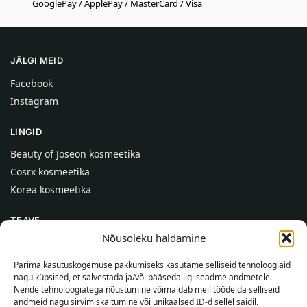
GooglePay / ApplePay / MasterCard / Visa
JÄLGI MEID
Facebook
Instagram
LINGID
Beauty of Joseon kosmeetika
Cosrx kosmeetika
Korea kosmeetika
TEAVE
Nõusoleku haldamine
Meist
Kontaktid
Parima kasutuskogemuse pakkumiseks kasutame selliseid tehnoloogiaid
nagu küpsised, et salvestada ja/või pääseda ligi seadme andmetele.
Abi
Nende tehnoloogiatega nõustumine võimaldab meil töödelda selliseid
andmeid nagu sirvimiskäitumine või unikaalsed ID-d sellel saidil.