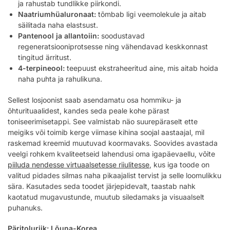
ja rahustab tundlikke piirkondi.
Naatriumhüaluronaat:
tõmbab ligi veemolekule ja aitab
säilitada naha elastsust.
Pantenool ja allantoiin:
soodustavad
regeneratsiooniprotsesse ning vähendavad keskkonnast
tingitud ärritust.
4-terpineool:
teepuust ekstraheeritud aine, mis aitab hoida
naha puhta ja rahulikuna.
Sellest losjoonist saab asendamatu osa hommiku- ja
õhturituaalidest, kandes seda peale kohe pärast
toniseerimisetappi. See valmistab näo suurepäraselt ette
meigiks või toimib kerge viimase kihina soojal aastaajal, mil
raskemad kreemid muutuvad koormavaks. Soovides avastada
veelgi rohkem kvaliteetseid lahendusi oma igapäevaellu, võite
piiluda nendesse virtuaalsetesse riiulitesse
, kus iga toode on
valitud pidades silmas naha pikaajalist tervist ja selle loomulikku
sära. Kasutades seda toodet järjepidevalt, taastab nahk
kaotatud mugavustunde, muutub siledamaks ja visuaalselt
puhanuks.
Päritoluriik: Lõuna-Korea