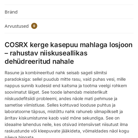
Bränd
Arvustused
0
COSRX kerge kasepuu mahlaga losjoon
– rahustav niiskuseallikas
dehüdreeritud nahale
Rasune ja kombineeritud nahk seisab sageli silmitsi
paradoksiga: sellel puudub mitte rasu, vaid puhas vesi, mille
nappus sunnib kudesid end kaitsma ja tootma veelgi rohkem
soovimatut läiget. See toode lahendab meisterlikult
niiskusdefitsiidi probleemi, andes näole mati pehmuse ja
sametise viimistluse. Selles kohtuvad looduse puhtus ja
laboratoorne täpsus, mistõttu nahk rahuneb silmapilkselt ja
ärritav kiskumistunne kaob vaid mõne sekundiga. See on
ideaalne lahendus neile, kes otsivad intensiivset niisutust ilma
raskustunde või kleepuvate jääkideta, võimaldades näol kogu
päeva hingata.