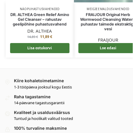
NÄOPUHASTUSVAHENDID
MEIGIEEMALDUSVAHENDID
DR. ALTHEA Green Relief Amino
FRAIJOUR Original Herb
Gel Cleanser – rahustav
Wormwood Cleansing Water
geelipõhine puhastusvahend
puhastav taimede ekstrakti
vesi
DR. ALTHEA
11,89
€
14,89
€
FRAIJOUR
Lisa ostukorvi
Loe edasi
Kiire kohaletoimetamine
1-3 tööpäeva jooksul kogu Eestis
Raha tagastamine
14-päevane tagastusgarantii
Kvaliteet ja usaldusväärsus
Tuntud ja hoolikalt valitud tooted
100% turvaline maksmine