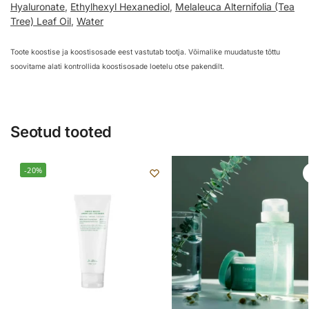
Hyaluronate
,
Ethylhexyl Hexanediol
,
Melaleuca Alternifolia (Tea
Tree) Leaf Oil
,
Water
Toote koostise ja koostisosade eest vastutab tootja. Võimalike muudatuste tõttu
soovitame alati kontrollida koostisosade loetelu otse pakendilt.
Seotud tooted
-20%