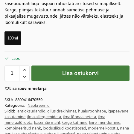
kasepuumahlaga losjoon rahustab ärritused silmapilkselt.
Kerge, piimjas tekstuur annab sametise pehmuse ja
pikaajalise mugavustunde, jättes näo värskeks, elastseks ja
loomulikult säravaks.
100ml
Laos
Lisa ostukorvi
Lisa soovinimekirja
SKU:
8809416470559
Kategooria:
Näokreemid
Sildid:
antioksüdandid
,
gilus drėkinimas
,
hüaluroonhape
,
igapäevane
kasutamine
,
ilma allergeenideta
,
ilma lõhnaaineteta
,
ilma
mineraalõlideta
,
kasemäe mahl
,
kerge katmine
,
kiire imendumine
,
kombineeritud nahk
,
looduslikud koostisosad
,
moderne koostis
,
naha
barjäär
,
naha elastsus
,
naha pH tasakaal
,
naha rahustamine
,
naha