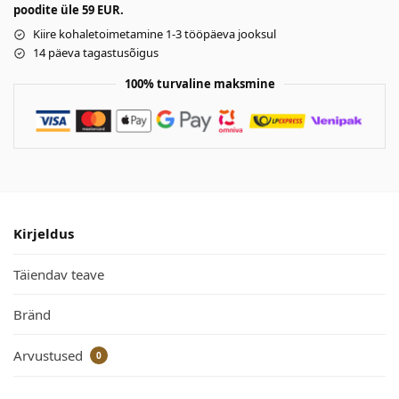
poodite üle 59 EUR.
Kiire kohaletoimetamine 1-3 tööpäeva jooksul
14 päeva tagastusõigus
100% turvaline maksmine
Kirjeldus
Täiendav teave
Bränd
Arvustused
0