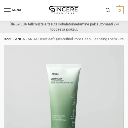
MENU
0
Üle 59 EUR tellimustele tasuta kohaletoimetamine pakiautomaati 2-4
tööpäeva jooksul.
Kodu
-
ANUA
-
ANUA Heartleaf Quercetinol Pore Deep Cleansing Foam – rah