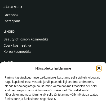
JÄLGI MEID
Facebook
Instagram
LINGID
Beauty of Joseon kosmeetika
Cosrx kosmeetika
Korea kosmeetika
TEAVE
Nõusoleku haldamine
Meist
Kontaktid
Parima kasutuskogemuse pakkumiseks kasutame selliseid tehnoloogiaid
nagu küpsised, et salvestada ja/või pääseda ligi seadme andmetele.
Abi
Nende tehnoloogiatega nõustumine võimaldab meil töödelda selliseid
andmeid nagu sirvimiskäitumine või unikaalsed ID-d sellel saidil.
TEAVE OSTJALE
Nõusoleku andmata jätmine või selle tühistamine võib mõjutada teatud
funktsioone ja funktsioone negatiivselt.
Tarnetingimused