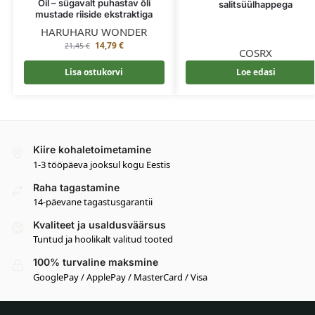
Oil – sügavalt puhastav õli
salitsüülhappega
mustade riiside ekstraktiga
HARUHARU WONDER
14,79
€
21,45
€
COSRX
Lisa ostukorvi
Loe edasi
Kiire kohaletoimetamine
1-3 tööpäeva jooksul kogu Eestis
Raha tagastamine
14-päevane tagastusgarantii
Kvaliteet ja usaldusväärsus
Tuntud ja hoolikalt valitud tooted
100% turvaline maksmine
GooglePay / ApplePay / MasterCard / Visa