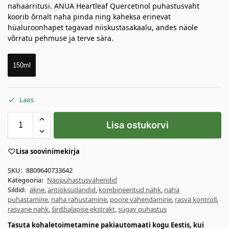
nahaärritusi. ANUA Heartleaf Quercetinol puhastusvaht
koorib õrnalt naha pinda ning kaheksa erinevat
hüaluroonhapet tagavad niiskustasakaalu, andes näole
võrratu pehmuse ja terve sära.
150ml
Laos
Lisa ostukorvi
Lisa soovinimekirja
SKU:
8809640733642
Kategooria:
Näopuhastusvahendid
Sildid:
akne
,
antioksüdandid
,
kombineeritud nahk
,
naha
puhastamine
,
naha rahustamine
,
poore vähendamine
,
rasva kontroll
,
rasvane nahk
,
širdžialapise ekstrakt
,
sügav puhastus
Tasuta kohaletoimetamine pakiautomaati kogu Eestis, kui