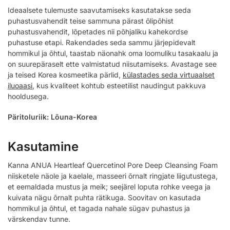
Ideaalsete tulemuste saavutamiseks kasutatakse seda
puhastusvahendit teise sammuna pärast õlipõhist
puhastusvahendit, lõpetades nii põhjaliku kahekordse
puhastuse etapi. Rakendades seda sammu järjepidevalt
hommikul ja õhtul, taastab näonahk oma loomuliku tasakaalu ja
on suurepäraselt ette valmistatud niisutamiseks. Avastage see
ja teised Korea kosmeetika pärlid,
külastades seda virtuaalset
iluoaasi
, kus kvaliteet kohtub esteetilist naudingut pakkuva
hooldusega.
Päritoluriik: Lõuna-Korea
Kasutamine
Kanna ANUA Heartleaf Quercetinol Pore Deep Cleansing Foam
niisketele näole ja kaelale, masseeri õrnalt ringjate liigutustega,
et eemaldada mustus ja meik; seejärel loputa rohke veega ja
kuivata nägu õrnalt puhta rätikuga. Soovitav on kasutada
hommikul ja õhtul, et tagada nahale sügav puhastus ja
värskendav tunne.