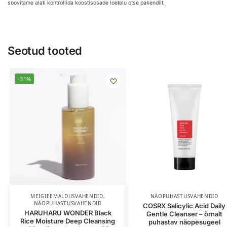
soovitame alati kontrollida koostisosade loetelu otse pakendilt.
Seotud tooted
-31%
MEIGIEEMALDUSVAHENDID
,
NÄOPUHASTUSVAHENDID
NÄOPUHASTUSVAHENDID
COSRX Salicylic Acid Daily
HARUHARU WONDER Black
Gentle Cleanser – õrnalt
Rice Moisture Deep Cleansing
puhastav näopesugeel