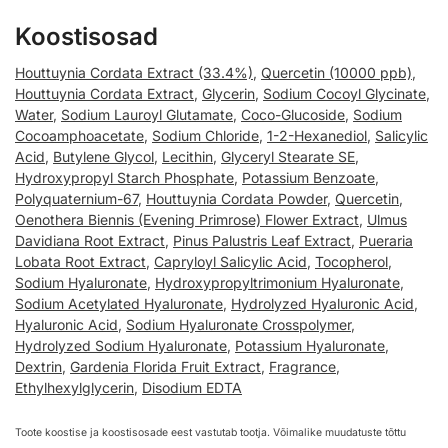
Koostisosad
Houttuynia Cordata Extract (33.4%)
,
Quercetin (10000 ppb)
,
Houttuynia Cordata Extract
,
Glycerin
,
Sodium Cocoyl Glycinate
,
Water
,
Sodium Lauroyl Glutamate
,
Coco-Glucoside
,
Sodium
Cocoamphoacetate
,
Sodium Chloride
,
1-2-Hexanediol
,
Salicylic
Acid
,
Butylene Glycol
,
Lecithin
,
Glyceryl Stearate SE
,
Hydroxypropyl Starch Phosphate
,
Potassium Benzoate
,
Polyquaternium-67
,
Houttuynia Cordata Powder
,
Quercetin
,
Oenothera Biennis (Evening Primrose) Flower Extract
,
Ulmus
Davidiana Root Extract
,
Pinus Palustris Leaf Extract
,
Pueraria
Lobata Root Extract
,
Capryloyl Salicylic Acid
,
Tocopherol
,
Sodium Hyaluronate
,
Hydroxypropyltrimonium Hyaluronate
,
Sodium Acetylated Hyaluronate
,
Hydrolyzed Hyaluronic Acid
,
Hyaluronic Acid
,
Sodium Hyaluronate Crosspolymer
,
Hydrolyzed Sodium Hyaluronate
,
Potassium Hyaluronate
,
Dextrin
,
Gardenia Florida Fruit Extract
,
Fragrance
,
Ethylhexylglycerin
,
Disodium EDTA
Toote koostise ja koostisosade eest vastutab tootja. Võimalike muudatuste tõttu