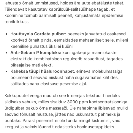
lahustab õrnalt ummistused, hoides ära uute ebatäiuste teket.
Täiendavalt kasutatav kaprüloüül-salitsüülhape tagab, et
koorimine toimub äärmiselt peenelt, kahjustamata epidermise
terviklikkust.
Houttuynia Cordata pulber:
peeneks jahvatatud osakesed
koorivad õrnalt pinda, eemaldades mehaaniliselt selle, milleni
keemiline puhastus üksi ei küüni.
Anti-Sebum P kompleks:
kuningakepi ja männiokaste
ekstraktide kombinatsioon reguleerib rasueritust, tagades
pikaajalise mati efekti.
Kaheksa tüüpi hüaluroonhapet:
erineva molekulmassiga
polümeerid seovad niiskust naha sügavamates kihtides,
säilitades naha elastsuse pesemise ajal.
Kokkupuutel veega muutub see kreemjas tekstuur tihedaks
siidiseks vahuks, milles sisalduv 3000 ppm kontsentratsiooniga
ürdipulber pakub õrna massaaži. Üle nahapinna libisevad mullid
seovad tõhusalt mustuse, jättes näo uskumatult pehmeks ja
puhtaks. Pärast pesemist ei ole tunda mingit kiskumist, vaid
kergust ja valmis lõuendit edasisteks hooldusetappideks.