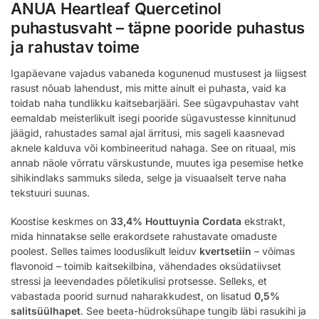
ANUA Heartleaf Quercetinol
puhastusvaht – täpne pooride puhastus
ja rahustav toime
Igapäevane vajadus vabaneda kogunenud mustusest ja liigsest
rasust nõuab lahendust, mis mitte ainult ei puhasta, vaid ka
toidab naha tundlikku kaitsebarjääri. See sügavpuhastav vaht
eemaldab meisterlikult isegi pooride sügavustesse kinnitunud
jäägid, rahustades samal ajal ärritusi, mis sageli kaasnevad
aknele kalduva või kombineeritud nahaga. See on rituaal, mis
annab näole võrratu värskustunde, muutes iga pesemise hetke
sihikindlaks sammuks sileda, selge ja visuaalselt terve naha
tekstuuri suunas.
Koostise keskmes on
33,4% Houttuynia Cordata
ekstrakt,
mida hinnatakse selle erakordsete rahustavate omaduste
poolest. Selles taimes looduslikult leiduv
kvertsetiin
– võimas
flavonoid – toimib kaitsekilbina, vähendades oksüdatiivset
stressi ja leevendades põletikulisi protsesse. Selleks, et
vabastada poorid surnud naharakkudest, on lisatud
0,5%
salitsüülhapet
. See beeta-hüdroksühape tungib läbi rasukihi ja