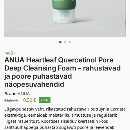
Müük!
ANUA Heartleaf Quercetinol Pore
Deep Cleansing Foam – rahustavad
ja poore puhastavad
näopesuvahendid
Bränd:
ANUA
10,59
€
16,95
€
-38%
Sügavpuhastav vaht, rikastatud rahustava Houttuynia Cordata
ekstraktiga, eemaldab meisterlikult mustuse ja reguleerib
liigset rasueritust. Koostises sisalduv kvertsetiin koos
salitsüülhappega puhastab sügavuti poore ja leevendab