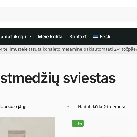
aamatukogu
Meie kohta
Kontakt
Eesti
R tellimustele tasuta kohaletoimetamine pakiautomaati 2-4 tööpäev
estmedžių sviestas
Näitab kõiki 2 tulemusi
-18%