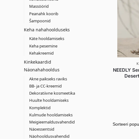
Massöörid
Peanahk koorib
Šampoonid
Keha nahahoolduseks
Käte hooldamiseks
Keha pesemine
Kehakreemid
Kinkekaardid
K
Näonahahooldus
NEEDLY Se
Desert
Akne paikseks raviks
BB- ja CC-kreemid
Dekoratiivne kosmeetika
Huulte hooldamiseks
Komplektid
Kulmude hooldamiseks
Meigieemaldusvahendid
Näoessentsid
Näohooldusvahendid