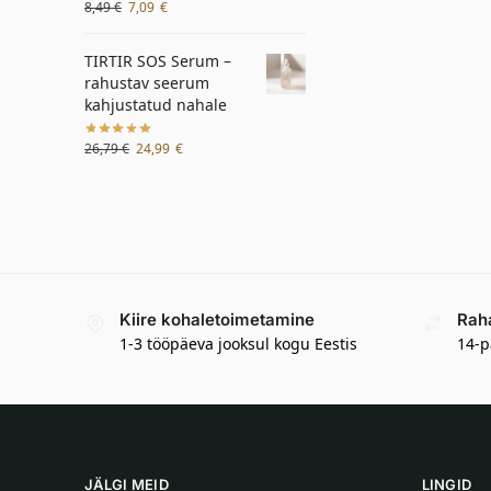
8,49
€
7,09
€
TIRTIR SOS Serum –
rahustav seerum
kahjustatud nahale
26,79
€
24,99
€
Kiire kohaletoimetamine
Rah
1-3 tööpäeva jooksul kogu Eestis
14-p
JÄLGI MEID
LINGID