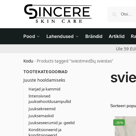
Pood
Lahendused
Brändid
Artiklid
R
Üle 59 EU
Kodu
-
Products tagged “sviestmedžių sviestas”
svi
TOOTEKATEGOORIAD
Juuste hooldamiseks
Harjad ja kammid
Intensiivsed
juuksehooldusampullid
Juuksekreemid
Juuksemaskid
Juukseseerumid ja -geelid
-26%
Konditsioneerid ja
konditsioneerid