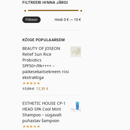
FILTREERI HINNA JÄRGI
Hind:
0 €
—
10 €
Filtreeri
KÕIGE POPULAARSEM
BEAUTY OF JOSEON
Relief Sun Rice
Probiotics
SPF50+/PA++++ –
päikesekaitsekreem riisi
ekstraktiga
17,99
€
13,39
€
ESTHETIC HOUSE CP-1
HEAD SPA Cool Mint
Shampoo – sügavalt
puhastav šampoon