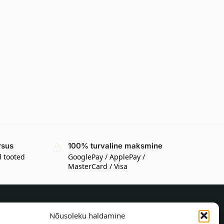
rsus
100% turvaline maksmine
d tooted
GooglePay / ApplePay /
MasterCard / Visa
Nõusoleku haldamine
TEAVE OSTJALE