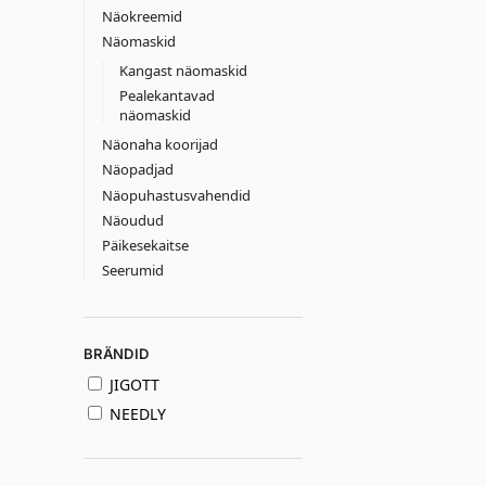
Näokreemid
Näomaskid
Kangast näomaskid
Pealekantavad
näomaskid
Näonaha koorijad
Näopadjad
Näopuhastusvahendid
Näoudud
Päikesekaitse
Seerumid
BRÄNDID
JIGOTT
NEEDLY