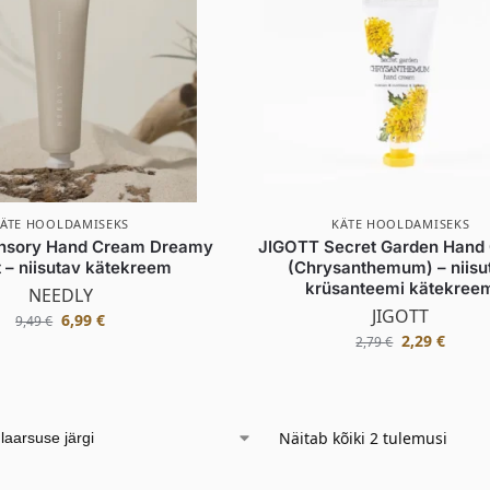
ÄTE HOOLDAMISEKS
KÄTE HOOLDAMISEKS
nsory Hand Cream Dreamy
JIGOTT Secret Garden Hand
 – niisutav kätekreem
(Chrysanthemum) – niisu
krüsanteemi kätekree
NEEDLY
JIGOTT
6,99
€
9,49
€
2,29
€
2,79
€
Näitab kõiki 2 tulemusi