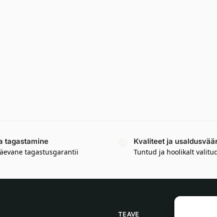
a tagastamine
Kvaliteet ja usaldusvää
äevane tagastusgarantii
Tuntud ja hoolikalt valitu
TEAVE