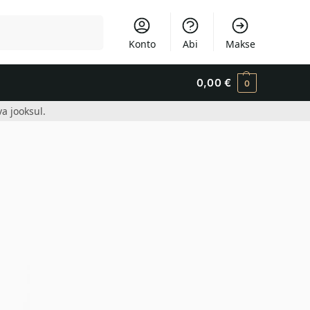
Otsi
Konto
Abi
Makse
0,00
€
0
a jooksul.