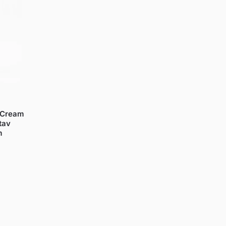
 Cream
tav
m