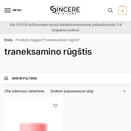
MENU
0
Üle 59 EUR tellimustele tasuta kohaletoimetamine pakiautomaati 2-4
tööpäeva jooksul.
Kodu
-
Products tagged “traneksamino rūgštis”
traneksamino rūgštis
SHOW FILTERS
Ühe tulemuse näitamine