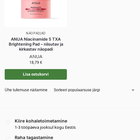
NÄOPADJAD
ANUA Niacinamide 5 TXA
Brightening Pad – niisutav ja
kirkastav näopadi
ANUA
18,79
€
Lisa ostukorvi
Ühe tulemuse näitamine
Kiire kohaletoimetamine
1-3 tööpäeva jooksul kogu Eestis
Raha tagastamine