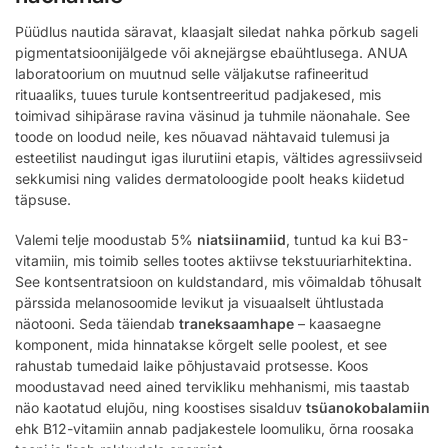
Püüdlus nautida säravat, klaasjalt siledat nahka põrkub sageli
pigmentatsioonijälgede või aknejärgse ebaühtlusega. ANUA
laboratoorium on muutnud selle väljakutse rafineeritud
rituaaliks, tuues turule kontsentreeritud padjakesed, mis
toimivad sihipärase ravina väsinud ja tuhmile näonahale. See
toode on loodud neile, kes nõuavad nähtavaid tulemusi ja
esteetilist naudingut igas ilurutiini etapis, vältides agressiivseid
sekkumisi ning valides dermatoloogide poolt heaks kiidetud
täpsuse.
Valemi telje moodustab 5%
niatsiinamiid
, tuntud ka kui B3-
vitamiin, mis toimib selles tootes aktiivse tekstuuriarhitektina.
See kontsentratsioon on kuldstandard, mis võimaldab tõhusalt
pärssida melanosoomide levikut ja visuaalselt ühtlustada
näotooni. Seda täiendab
traneksaamhape
– kaasaegne
komponent, mida hinnatakse kõrgelt selle poolest, et see
rahustab tumedaid laike põhjustavaid protsesse. Koos
moodustavad need ained tervikliku mehhanismi, mis taastab
näo kaotatud elujõu, ning koostises sisalduv
tsüanokobalamiin
ehk B12-vitamiin annab padjakestele loomuliku, õrna roosaka