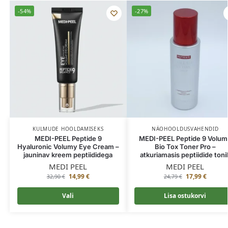
-54%
-27%
KULMUDE HOOLDAMISEKS
NÄOHOOLDUSVAHENDID
MEDI-PEEL Peptide 9
MEDI-PEEL Peptide 9 Volum
Hyaluronic Volumy Eye Cream –
Bio Tox Toner Pro –
jauninav kreem peptiididega
atkuriamasis peptiidide toni
MEDI PEEL
MEDI PEEL
14,99
€
17,99
€
32,90
€
24,79
€
Vali
Lisa ostukorvi