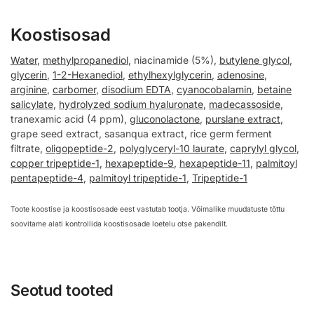
Koostisosad
Water
,
methylpropanediol
, niacinamide (5%),
butylene glycol
,
glycerin
,
1-2-Hexanediol
,
ethylhexylglycerin
,
adenosine
,
arginine
,
carbomer
,
disodium EDTA
,
cyanocobalamin
,
betaine
salicylate
,
hydrolyzed sodium hyaluronate
,
madecassoside
,
tranexamic acid (4 ppm),
gluconolactone
,
purslane extract
,
grape seed extract, sasanqua extract, rice germ ferment
filtrate,
oligopeptide-2
,
polyglyceryl-10 laurate
,
caprylyl glycol
,
copper tripeptide-1
,
hexapeptide-9
,
hexapeptide-11
,
palmitoyl
pentapeptide-4
,
palmitoyl tripeptide-1
,
Tripeptide-1
Toote koostise ja koostisosade eest vastutab tootja. Võimalike muudatuste tõttu
soovitame alati kontrollida koostisosade loetelu otse pakendilt.
Seotud tooted