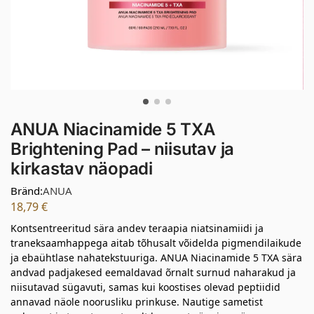
ANUA Niacinamide 5 TXA
Brightening Pad – niisutav ja
kirkastav näopadi
Bränd:
ANUA
18,79
€
Kontsentreeritud sära andev teraapia niatsinamiidi ja
traneksaamhappega aitab tõhusalt võidelda pigmendilaikude
ja ebaühtlase nahatekstuuriga. ANUA Niacinamide 5 TXA sära
andvad padjakesed eemaldavad õrnalt surnud naharakud ja
niisutavad sügavuti, samas kui koostises olevad peptiidid
annavad näole noorusliku prinkuse. Nautige sametist