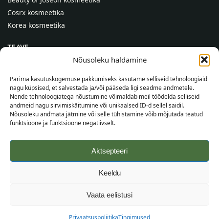
Cosrx kosmeetika
Korea kosmeetika
TEAVE
Nõusoleku haldamine
Meist
Kontaktid
Parima kasutuskogemuse pakkumiseks kasutame selliseid tehnoloogiaid
nagu küpsised, et salvestada ja/või pääseda ligi seadme andmetele.
Abi
Nende tehnoloogiatega nõustumine võimaldab meil töödelda selliseid
andmeid nagu sirvimiskäitumine või unikaalsed ID-d sellel saidil.
TEAVE OSTJALE
Nõusoleku andmata jätmine või selle tühistamine võib mõjutada teatud
funktsioone ja funktsioone negatiivselt.
Tarnetingimused
Tingimused
Aktsepteeri
Privaatsuspoliitika
Veebikaart
Keeldu
©
2026
SincereSkin.ee
Kõik õigused kaitstud.
Vaata eelistusi
Privaatsuspoliitika
Tingimused