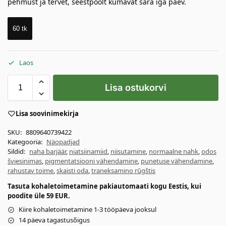
pehmust ja tervet, seestpoolt kumavat sära iga päev.
60 tk
Laos
Lisa ostukorvi
Lisa soovinimekirja
SKU:
8809640739422
Kategooria:
Näopadjad
Sildid:
naha barjäär
,
niatsiinamiid
,
niisutamine
,
normaalne nahk
,
odos
šviesinimas
,
pigmentatsiooni vähendamine
,
punetuse vähendamine
,
rahustav toime
,
skaisti oda
,
traneksamino rūgštis
Tasuta kohaletoimetamine pakiautomaati kogu Eestis, kui
poodite üle 59 EUR.
Kiire kohaletoimetamine 1-3 tööpäeva jooksul
14 päeva tagastusõigus