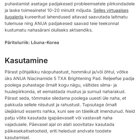
puhastamist asetage padjakesed probleemsetele piirkondadele
ja laske toimeainetel 10–20 minutit mõjuda.
Selles virtuaalses
ilugaleriis
kureeritud lahendused aitavad saavutada laitmatu
tulemuse ning ANUA padjakesed saavad teie teekonnal
kustumatu nahasärani oluliseks aktsendiks.
Päritoluriik: Lõuna-Korea
Kasutamine
Pärast põhjalikku näopuhastust, hommikul ja/või õhtul, võtke
üks ANUA Niacinamide 5 TXA Brightening Pad. Reljeefse padja
poolega puhastage õrnalt kogu nägu, vältides silma- ja
huulepiirkonda, et eemaldada mustus ja surnud naharakud.
Pärast seda, tõmmake siledama poolega uuesti üle naha, et
pakkuda sellele niisutust ja rahustust. Tupsutage õrnalt
ülejäänud essents nahka, kuni see on täielikult imendunud. Neid
patju võite kasutada igapäevaselt või vastavalt naha
vajadusele. Päevasel ajal on alati soovitatav kasutada
päikesekaitsetooteid, eriti heledust andvate toodete
kasutamisel.