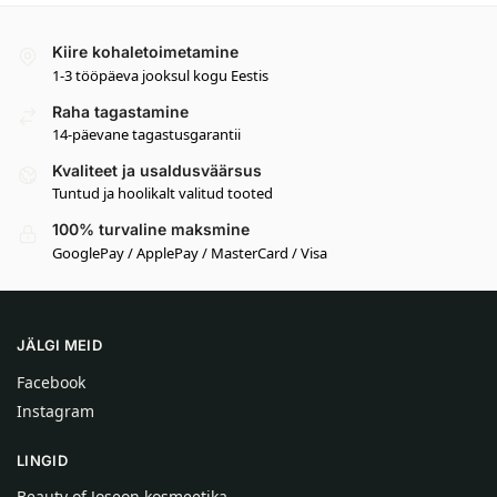
Kiire kohaletoimetamine
1-3 tööpäeva jooksul kogu Eestis
Raha tagastamine
14-päevane tagastusgarantii
Kvaliteet ja usaldusväärsus
Tuntud ja hoolikalt valitud tooted
100% turvaline maksmine
GooglePay / ApplePay / MasterCard / Visa
JÄLGI MEID
Facebook
Instagram
LINGID
Beauty of Joseon kosmeetika