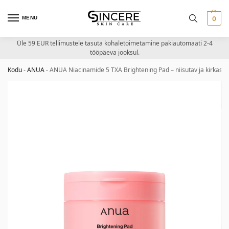
MENU
0
Üle 59 EUR tellimustele tasuta kohaletoimetamine pakiautomaati 2-4
tööpäeva jooksul.
Kodu
-
ANUA
-
ANUA Niacinamide 5 TXA Brightening Pad – niisutav ja kirkast