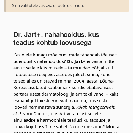
Sinu valikutele vastavaid tooteid ei leidu.
Dr. Jart+: nahahooldus, kus
teadus kohtub loovusega
Kas olete kunagi mõelnud, mida tähendab tõeliselt
uuenduslik nahahooldus?
Dr. Jart+
ei vasta mitte
ainult sellele küsimusele – ta muudab põhjalikult
ilutööstuse reegleid, astudes julgelt sinna, kuhu
teised alles unistavad minna. 2004. aastal Lõuna-
Koreas asutatud kaubamärk sündis ebatavalisest
partnerlusest dermatoloogi ja arhitekti vahel – kaks
esmapilgul täiesti erinevat maailma, mis siiski
loovad hämmastava sünergia.
Kõlab intrigeerivalt,
eks?
Nimi Doctor Joins Art viitab just sellele
ainulaadsele harmooniale teadusliku täpsuse ja
loova kujutlusvõime vahel. Nende missioon? Muuta
nahahooldust põhjalikult, tuues sellesse teadusliku