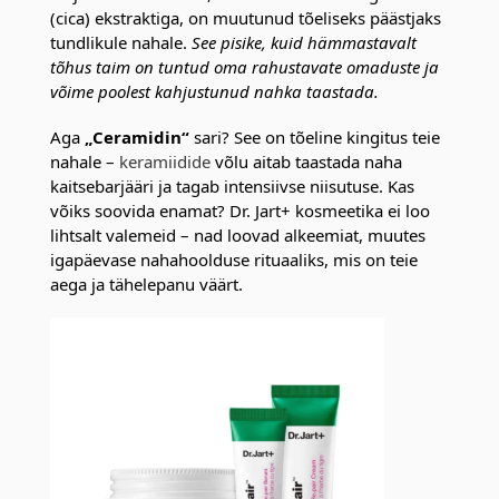
(cica) ekstraktiga, on muutunud tõeliseks päästjaks
tundlikule nahale.
See pisike, kuid hämmastavalt
tõhus taim on tuntud oma rahustavate omaduste ja
võime poolest kahjustunud nahka taastada.
Aga
„Ceramidin“
sari? See on tõeline kingitus teie
nahale –
keramiidide
võlu aitab taastada naha
kaitsebarjääri ja tagab intensiivse niisutuse. Kas
võiks soovida enamat? Dr. Jart+ kosmeetika ei loo
lihtsalt valemeid – nad loovad alkeemiat, muutes
igapäevase nahahoolduse rituaaliks, mis on teie
aega ja tähelepanu väärt.