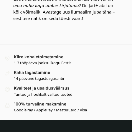
oma naha lugu ümber kirjutama?
Dr. Jart+ abil on
kõik võimalik. Avastage uus ilumaailm juba täna –
sest teie nahk on seda tõesti väärt!
Kiire kohaletoimetamine
1-3 tööpäeva jooksul kogu Eestis
Raha tagastamine
14-päevane tagastusgarantii
Kvaliteet ja usaldusväärsus
Tuntud ja hoolikalt valitud tooted
100% turvaline maksmine
GooglePay / ApplePay / MasterCard / Visa