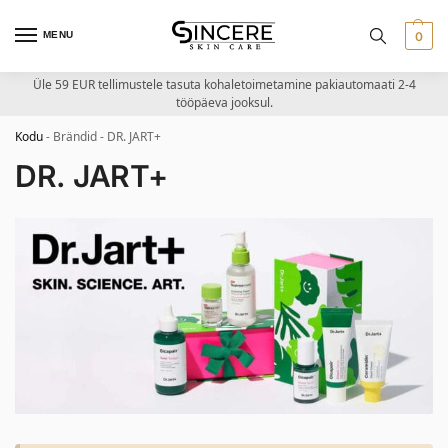
MENU
0
Üle 59 EUR tellimustele tasuta kohaletoimetamine pakiautomaati 2-4
tööpäeva jooksul.
Kodu
-
Brändid
-
DR. JART+
DR. JART+