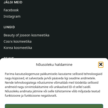
JÄLGI MEID
Facebook
Instagram
LINGID
Beauty of Joseon kosmeetika
Cosrx kosmeetika
Korea kosmeetika
TEAVE
Nõusoleku haldamine
Meist
Kontaktid
Parima kasutuskogemuse pakkumiseks kasutame selliseid tehnoloogiaid
nagu küpsised, et salvestada ja/või pääseda ligi seadme andmetele.
Abi
Nende tehnoloogiatega nõustumine võimaldab meil töödelda selliseid
andmeid nagu sirvimiskäitumine või unikaalsed ID-d sellel saidil.
TEAVE OSTJALE
Nõusoleku andmata jätmine või selle tühistamine võib mõjutada teatud
funktsioone ja funktsioone negatiivselt.
Tarnetingimused
Tingimused