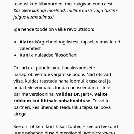
teaduslikud läbimurded, mis räägivad enda eest.
Kas olete kunagi mõelnud, milline näeb välja tõeline
julgus ilumaailmas?
Iga nende toode on väike revolutsioon:
Alates
kõrgtehnoloogilistest, täpselt viimistletud
valemitest
Kuni
ainulaadse filosoofiani
Dr. Jart+ ei püüdle ainult pealiskaudsete
nahaprobleemide varjamise poole. Nad otsivad
viise, kuidas
taastada
naha loomulik tasakaal ja
anda teile võimalus tunda end iseendana – teie
parima versioonina.
Valides Dr. Jart+, valite
rohkem kui lihtsalt nahahoolduse.
Te valite
partneri, kes ühendab teadusliku täpsuse loova
kirega.
See on rohkem kui lihtsalt tooted – see on teekond
uude nahahoolduse dimensiooni.
Kas olete valmis