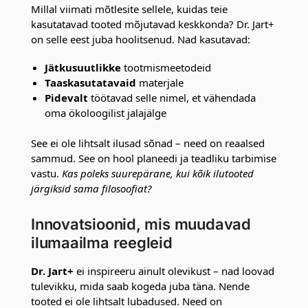
Millal viimati mõtlesite sellele, kuidas teie
kasutatavad tooted mõjutavad keskkonda? Dr. Jart+
on selle eest juba hoolitsenud. Nad kasutavad:
Jätkusuutlikke
tootmismeetodeid
Taaskasutatavaid
materjale
Pidevalt
töötavad selle nimel, et vähendada
oma ökoloogilist jalajälge
See ei ole lihtsalt ilusad sõnad – need on reaalsed
sammud. See on hool planeedi ja teadliku tarbimise
vastu.
Kas poleks suurepärane, kui kõik ilutooted
järgiksid sama filosoofiat?
Innovatsioonid, mis muudavad
ilumaailma reegleid
Dr. Jart+
ei inspireeru ainult olevikust – nad loovad
tulevikku, mida saab kogeda juba täna. Nende
tooted ei ole lihtsalt lubadused. Need on