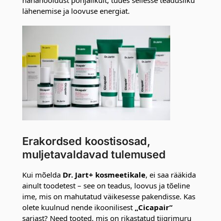
lähenemise ja loovuse energiat.
Erakordsed koostisosad,
muljetavaldavad tulemused
Kui mõelda
Dr. Jart+ kosmeetikale
, ei saa rääkida
ainult toodetest – see on teadus, loovus ja tõeline
ime, mis on mahutatud väikesesse pakendisse. Kas
olete kuulnud nende ikoonilisest
„Cicapair“
sarjast? Need tooted, mis on rikastatud tiigrimuru