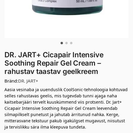
DR. JART+ Cicapair Intensive
Soothing Repair Gel Cream –
rahustav taastav geelkreem
Bränd:
DR. JART+
Aasia vesinaba ja uuenduslik CoolSonic-tehnoloogia kohtuvad
selles rahustavas geelis, mis tugevdab tunni ajaga naha
kaitsebarjääri tervelt kuuskümmend viis protsenti. Dr. Jart+
Cicapair Intensive Soothing Repair Gel Cream leevendab
silmapilkselt punetust ja jahutab ärritunud nahka. Kerge,
mitterasvane tekstuur pakub igakülgset mugavust, niisutust
ja tervislikku sära ilma kleepuva tundeta.