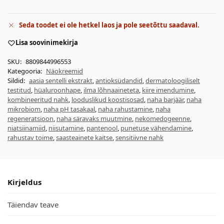
Seda toodet ei ole hetkel laos ja pole seetõttu saadaval.
Lisa soovinimekirja
SKU:
8809844996553
Kategooria:
Näokreemid
Sildid:
aasia sentelli ekstrakt
,
antioksüdandid
,
dermatoloogiliselt
testitud
,
hüaluroonhape
,
ilma lõhnaaineteta
,
kiire imendumine
,
kombineeritud nahk
,
looduslikud koostisosad
,
naha barjäär
,
naha
mikrobiom
,
naha pH tasakaal
,
naha rahustamine
,
naha
regeneratsioon
,
naha säravaks muutmine
,
nekomedogeenne
,
niatsiinamiid
,
niisutamine
,
pantenool
,
punetuse vähendamine
,
rahustav toime
,
saasteainete kaitse
,
sensitiivne nahk
Kirjeldus
Täiendav teave