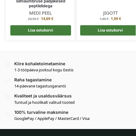
silmaümbruse padjakesed
peptiididega
MEDI PEEL
JIGOTT
14,69
€
1,09
€
24,90
€
1,40
€
Lisa ostukorvi
Lisa ostukorvi
Kiire kohaletoimetamine
1-3 tööpäeva jooksul kogu Eestis
Raha tagastamine
14-päevane tagastusgarantii
Kvaliteet ja usaldusväärsus
Tuntud ja hoolikalt valitud tooted
100% turvaline maksmine
GooglePay / ApplePay / MasterCard / Visa