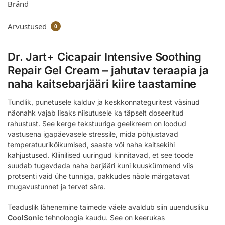
Bränd
Arvustused
0
Dr. Jart+ Cicapair Intensive Soothing
Repair Gel Cream – jahutav teraapia ja
naha kaitsebarjääri kiire taastamine
Tundlik, punetusele kalduv ja keskkonnateguritest väsinud
näonahk vajab lisaks niisutusele ka täpselt doseeritud
rahustust. See kerge tekstuuriga geelkreem on loodud
vastusena igapäevasele stressile, mida põhjustavad
temperatuurikõikumised, saaste või naha kaitsekihi
kahjustused. Kliinilised uuringud kinnitavad, et see toode
suudab tugevdada naha barjääri kuni kuuskümmend viis
protsenti vaid ühe tunniga, pakkudes näole märgatavat
mugavustunnet ja tervet sära.
Teaduslik lähenemine taimede väele avaldub siin uuendusliku
CoolSonic
tehnoloogia kaudu. See on keerukas