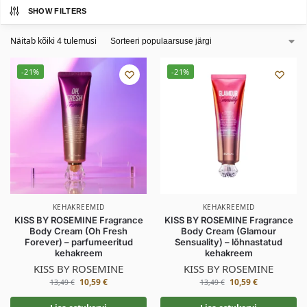
SHOW FILTERS
Näitab kõiki 4 tulemusi
-21%
-21%
KEHAKREEMID
KEHAKREEMID
KISS BY ROSEMINE Fragrance
KISS BY ROSEMINE Fragrance
Body Cream (Oh Fresh
Body Cream (Glamour
Forever) – parfumeeritud
Sensuality) – lõhnastatud
kehakreem
kehakreem
KISS BY ROSEMINE
KISS BY ROSEMINE
10,59
€
10,59
€
13,49
€
13,49
€