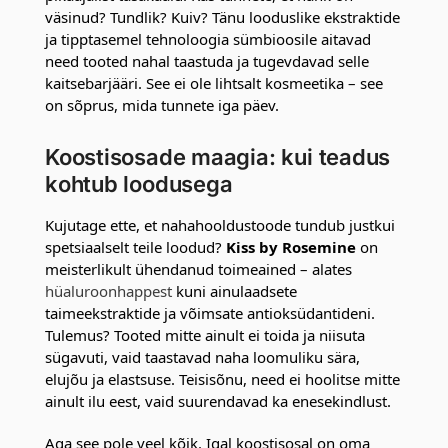
väsinud? Tundlik? Kuiv? Tänu looduslike ekstraktide
ja tipptasemel tehnoloogia sümbioosile aitavad
need tooted nahal taastuda ja tugevdavad selle
kaitsebarjääri. See ei ole lihtsalt kosmeetika – see
on sõprus, mida tunnete iga päev.
Koostisosade maagia: kui teadus
kohtub loodusega
Kujutage ette, et nahahooldustoode tundub justkui
spetsiaalselt teile loodud?
Kiss by Rosemine
on
meisterlikult ühendanud toimeained – alates
hüaluroonhappest
kuni ainulaadsete
taimeekstraktide ja võimsate antioksüdantideni.
Tulemus? Tooted mitte ainult ei toida ja niisuta
sügavuti, vaid taastavad naha loomuliku sära,
elujõu ja elastsuse. Teisisõnu, need ei hoolitse mitte
ainult ilu eest, vaid suurendavad ka enesekindlust.
Aga see pole veel kõik. Igal koostisosal on oma