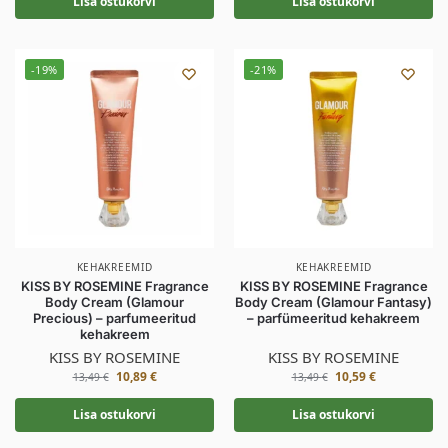
Lisa ostukorvi
Lisa ostukorvi
-19%
-21%
KEHAKREEMID
KEHAKREEMID
KISS BY ROSEMINE Fragrance
KISS BY ROSEMINE Fragrance
Body Cream (Glamour
Body Cream (Glamour Fantasy)
Precious) – parfumeeritud
– parfümeeritud kehakreem
kehakreem
KISS BY ROSEMINE
KISS BY ROSEMINE
10,89
€
10,59
€
13,49
€
13,49
€
Lisa ostukorvi
Lisa ostukorvi