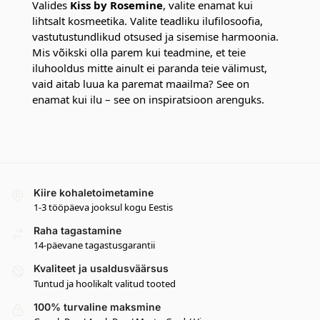
Valides
Kiss by Rosemine
, valite enamat kui
lihtsalt kosmeetika. Valite teadliku ilufilosoofia,
vastutustundlikud otsused ja sisemise harmoonia.
Mis võikski olla parem kui teadmine, et teie
iluhooldus mitte ainult ei paranda teie välimust,
vaid aitab luua ka paremat maailma? See on
enamat kui ilu – see on inspiratsioon arenguks.
Kiire kohaletoimetamine
1-3 tööpäeva jooksul kogu Eestis
Raha tagastamine
14-päevane tagastusgarantii
Kvaliteet ja usaldusväärsus
Tuntud ja hoolikalt valitud tooted
100% turvaline maksmine