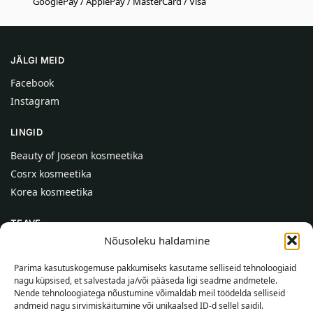
GooglePay / ApplePay / MasterCard / Visa
JÄLGI MEID
Facebook
Instagram
LINGID
Beauty of Joseon kosmeetika
Cosrx kosmeetika
Korea kosmeetika
TEAVE
Nõusoleku haldamine
Meist
Kontaktid
Parima kasutuskogemuse pakkumiseks kasutame selliseid tehnoloogiaid
nagu küpsised, et salvestada ja/või pääseda ligi seadme andmetele.
Abi
Nende tehnoloogiatega nõustumine võimaldab meil töödelda selliseid
andmeid nagu sirvimiskäitumine või unikaalsed ID-d sellel saidil.