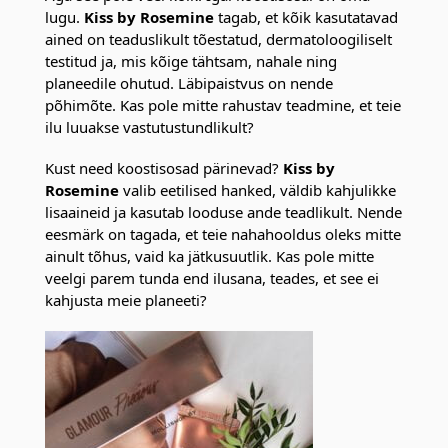
lugu.
Kiss by Rosemine
tagab, et kõik kasutatavad
ained on teaduslikult tõestatud, dermatoloogiliselt
testitud ja, mis kõige tähtsam, nahale ning
planeedile ohutud. Läbipaistvus on nende
põhimõte. Kas pole mitte rahustav teadmine, et teie
ilu luuakse vastutustundlikult?
Kust need koostisosad pärinevad?
Kiss by
Rosemine
valib eetilised hanked, väldib kahjulikke
lisaaineid ja kasutab looduse ande teadlikult. Nende
eesmärk on tagada, et teie nahahooldus oleks mitte
ainult tõhus, vaid ka jätkusuutlik. Kas pole mitte
veelgi parem tunda end ilusana, teades, et see ei
kahjusta meie planeeti?