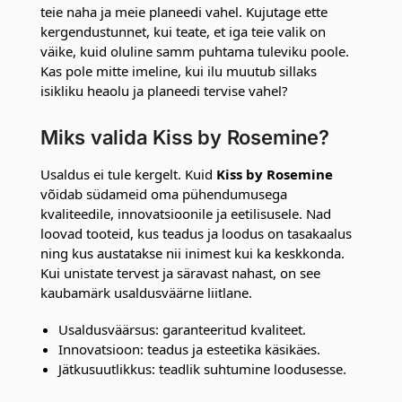
teie naha ja meie planeedi vahel. Kujutage ette
kergendustunnet, kui teate, et iga teie valik on
väike, kuid oluline samm puhtama tuleviku poole.
Kas pole mitte imeline, kui ilu muutub sillaks
isikliku heaolu ja planeedi tervise vahel?
Miks valida Kiss by Rosemine?
Usaldus ei tule kergelt. Kuid
Kiss by Rosemine
võidab südameid oma pühendumusega
kvaliteedile, innovatsioonile ja eetilisusele. Nad
loovad tooteid, kus teadus ja loodus on tasakaalus
ning kus austatakse nii inimest kui ka keskkonda.
Kui unistate tervest ja säravast nahast, on see
kaubamärk usaldusväärne liitlane.
Usaldusväärsus: garanteeritud kvaliteet.
Innovatsioon: teadus ja esteetika käsikäes.
Jätkusuutlikkus: teadlik suhtumine loodusesse.