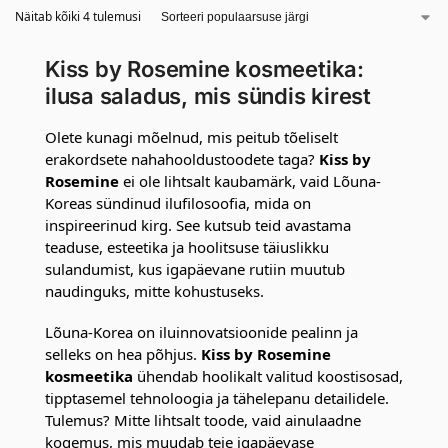
Näitab kõiki 4 tulemusi
Kiss by Rosemine kosmeetika:
ilusa saladus, mis sündis kirest
Olete kunagi mõelnud, mis peitub tõeliselt
erakordsete nahahooldustoodete taga?
Kiss by
Rosemine
ei ole lihtsalt kaubamärk, vaid Lõuna-
Koreas sündinud ilufilosoofia, mida on
inspireerinud kirg. See kutsub teid avastama
teaduse, esteetika ja hoolitsuse täiuslikku
sulandumist, kus igapäevane rutiin muutub
naudinguks, mitte kohustuseks.
Lõuna-Korea on iluinnovatsioonide pealinn ja
selleks on hea põhjus.
Kiss by Rosemine
kosmeetika
ühendab hoolikalt valitud koostisosad,
tipptasemel tehnoloogia ja tähelepanu detailidele.
Tulemus? Mitte lihtsalt toode, vaid ainulaadne
kogemus, mis muudab teie igapäevase