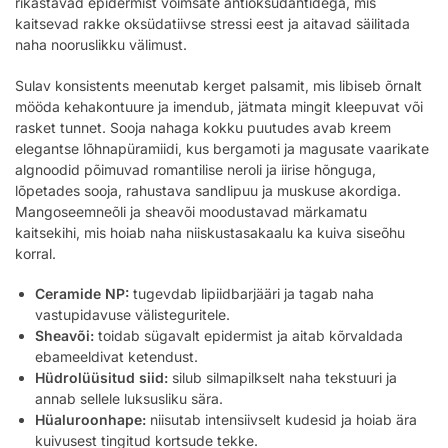
rikastavad epidermist võimsate antioksüdantidega, mis
kaitsevad rakke oksüdatiivse stressi eest ja aitavad säilitada
naha nooruslikku välimust.
Sulav konsistents meenutab kerget palsamit, mis libiseb õrnalt
mööda kehakontuure ja imendub, jätmata mingit kleepuvat või
rasket tunnet. Sooja nahaga kokku puutudes avab kreem
elegantse lõhnapüramiidi, kus bergamoti ja magusate vaarikate
algnoodid põimuvad romantilise neroli ja iirise hõnguga,
lõpetades sooja, rahustava sandlipuu ja muskuse akordiga.
Mangoseemneõli ja sheavõi moodustavad märkamatu
kaitsekihi, mis hoiab naha niiskustasakaalu ka kuiva siseõhu
korral.
Ceramide NP:
tugevdab lipiidbarjääri ja tagab naha
vastupidavuse välisteguritele.
Sheavõi:
toidab sügavalt epidermist ja aitab kõrvaldada
ebameeldivat ketendust.
Hüdrolüüsitud siid:
silub silmapilkselt naha tekstuuri ja
annab sellele luksusliku sära.
Hüaluroonhape:
niisutab intensiivselt kudesid ja hoiab ära
kuivusest tingitud kortsude tekke.