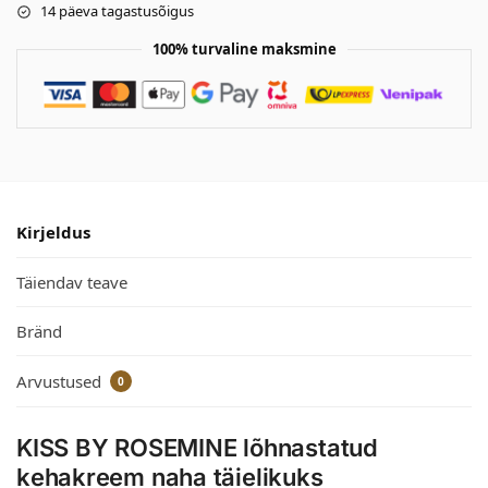
14 päeva tagastusõigus
100% turvaline maksmine
Kirjeldus
Täiendav teave
Bränd
Arvustused
0
KISS BY ROSEMINE lõhnastatud
kehakreem naha täielikuks