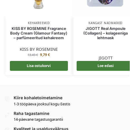
KEHAKREEMID
KANGAST NÄOMASKID
KISS BY ROSEMINE Fragrance
JIGOTT Real Ampoule
Body Cream (Glamour Fantasy)
(Collagen) – kolageeniga
– parfümeeritud kehakreem
lehtmask
KISS BY ROSEMINE
9,79
€
13,49
€
JIGOTT
Lisa ostukorvi
Loe edasi
Kiire kohaletoimetamine
1-3 tööpäeva jooksul kogu Eestis
Raha tagastamine
14-päevane tagastusgarantii
Kvaliteet ja usaldusväärsus