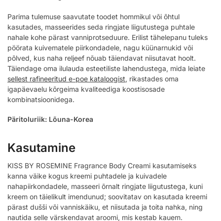
Parima tulemuse saavutate toodet hommikul või õhtul
kasutades, masseerides seda ringjate liigutustega puhtale
nahale kohe pärast vanniprotseduure. Erilist tähelepanu tuleks
pöörata kuivematele piirkondadele, nagu küünarnukid või
põlved, kus naha reljeef nõuab täiendavat niisutavat hoolt.
Täiendage oma ilulauda esteetiliste lahendustega, mida leiate
sellest rafineeritud e-poe kataloogist
, rikastades oma
igapäevaelu kõrgeima kvaliteediga koostisosade
kombinatsioonidega.
Päritoluriik: Lõuna-Korea
Kasutamine
KISS BY ROSEMINE Fragrance Body Creami kasutamiseks
kanna väike kogus kreemi puhtadele ja kuivadele
nahapiirkondadele, masseeri õrnalt ringjate liigutustega, kuni
kreem on täielikult imendunud; soovitatav on kasutada kreemi
pärast dušši või vanniskäiku, et niisutada ja toita nahka, ning
nautida selle värskendavat aroomi, mis kestab kauem.