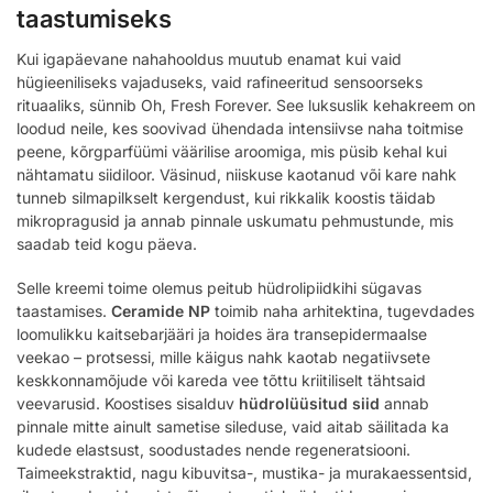
taastumiseks
Kui igapäevane nahahooldus muutub enamat kui vaid
hügieeniliseks vajaduseks, vaid rafineeritud sensoorseks
rituaaliks, sünnib Oh, Fresh Forever. See luksuslik kehakreem on
loodud neile, kes soovivad ühendada intensiivse naha toitmise
peene, kõrgparfüümi väärilise aroomiga, mis püsib kehal kui
nähtamatu siidiloor. Väsinud, niiskuse kaotanud või kare nahk
tunneb silmapilkselt kergendust, kui rikkalik koostis täidab
mikropragusid ja annab pinnale uskumatu pehmustunde, mis
saadab teid kogu päeva.
Selle kreemi toime olemus peitub hüdrolipiidkihi sügavas
taastamises.
Ceramide NP
toimib naha arhitektina, tugevdades
loomulikku kaitsebarjääri ja hoides ära transepidermaalse
veekao – protsessi, mille käigus nahk kaotab negatiivsete
keskkonnamõjude või kareda vee tõttu kriitiliselt tähtsaid
veevarusid. Koostises sisalduv
hüdrolüüsitud siid
annab
pinnale mitte ainult sametise sileduse, vaid aitab säilitada ka
kudede elastsust, soodustades nende regeneratsiooni.
Taimeekstraktid, nagu kibuvitsa-, mustika- ja murakaessentsid,