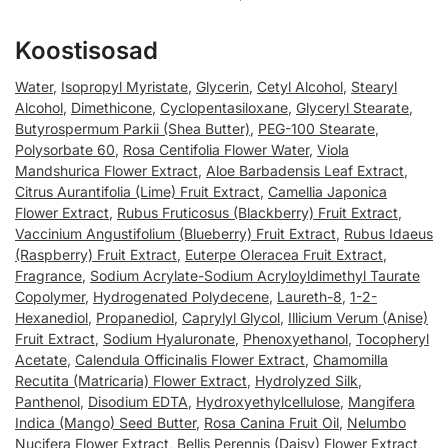
Koostisosad
Water
,
Isopropyl Myristate
,
Glycerin
,
Cetyl Alcohol
,
Stearyl
Alcohol
,
Dimethicone
,
Cyclopentasiloxane
,
Glyceryl Stearate
,
Butyrospermum Parkii (Shea Butter)
,
PEG-100 Stearate
,
Polysorbate 60
,
Rosa Centifolia Flower Water
,
Viola
Mandshurica Flower Extract
,
Aloe Barbadensis Leaf Extract
,
Citrus Aurantifolia (Lime) Fruit Extract
,
Camellia Japonica
Flower Extract
,
Rubus Fruticosus (Blackberry) Fruit Extract
,
Vaccinium Angustifolium (Blueberry) Fruit Extract
,
Rubus Idaeus
(Raspberry) Fruit Extract
,
Euterpe Oleracea Fruit Extract
,
Fragrance
,
Sodium Acrylate-Sodium Acryloyldimethyl Taurate
Copolymer
,
Hydrogenated Polydecene
,
Laureth-8
,
1-2-
Hexanediol
,
Propanediol
,
Caprylyl Glycol
,
Illicium Verum (Anise)
Fruit Extract
,
Sodium Hyaluronate
,
Phenoxyethanol
,
Tocopheryl
Acetate
,
Calendula Officinalis Flower Extract
,
Chamomilla
Recutita (Matricaria) Flower Extract
,
Hydrolyzed Silk
,
Panthenol
,
Disodium EDTA
,
Hydroxyethylcellulose
,
Mangifera
Indica (Mango) Seed Butter
,
Rosa Canina Fruit Oil
,
Nelumbo
Nucifera Flower Extract
,
Bellis Perennis (Daisy) Flower Extract
,