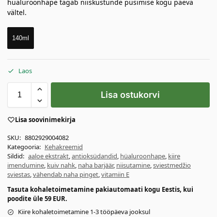
hüaluroonhape tagab niiskustunde püsimise kogu päeva
vältel.
140ml
Laos
Lisa ostukorvi
Lisa soovinimekirja
SKU:
8802929004082
Kategooria:
Kehakreemid
Sildid:
aaloe ekstrakt
,
antioksüdandid
,
hüaluroonhape
,
kiire
imendumine
,
kuiv nahk
,
naha barjäär
,
niisutamine
,
sviestmedžio
sviestas
,
vähendab naha pinget
,
vitamiin E
Tasuta kohaletoimetamine pakiautomaati kogu Eestis, kui
poodite üle 59 EUR.
Kiire kohaletoimetamine 1-3 tööpäeva jooksul