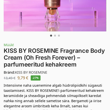
Müük!
KISS BY ROSEMINE Fragrance Body
Cream (Oh Fresh Forever) –
parfumeeritud kehakreem
Bränd:
KISS BY ROSEMINE
9,79
€
13,49
€
-27%
Intensiivne naha uuenemine algab hüdrolipiidkihi sügavuti
taastamisest. KISS BY ROSEMINE’i parfümeeritud kehakreem
keramiidide ja sheavõiga pehmendab silmapilkselt karedat
nahka ning annab sellele sametise sära. Bergamoti ja iirise
elegantne aroom ümbritseb keha õrnalt, samas kui