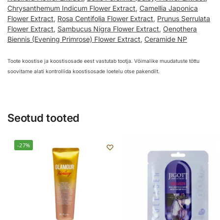
Chrysanthemum Indicum Flower Extract
,
Camellia Japonica
Flower Extract
,
Rosa Centifolia Flower Extract
,
Prunus Serrulata
Flower Extract
,
Sambucus Nigra Flower Extract
,
Oenothera
Biennis (Evening Primrose) Flower Extract
,
Ceramide NP
Toote koostise ja koostisosade eest vastutab tootja. Võimalike muudatuste tõttu
soovitame alati kontrollida koostisosade loetelu otse pakendilt.
Seotud tooted
-27%