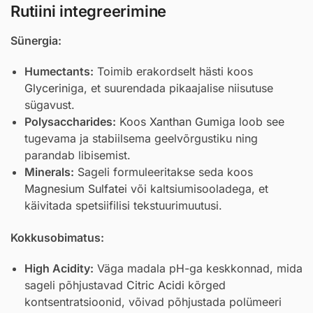
Rutiini integreerimine
Sünergia:
Humectants:
Toimib erakordselt hästi koos
Glycerin
iga, et suurendada pikaajalise niisutuse
sügavust.
Polysaccharides:
Koos
Xanthan Gum
iga loob see
tugevama ja stabiilsema geelvõrgustiku ning
parandab libisemist.
Minerals:
Sageli formuleeritakse seda koos
Magnesium Sulfate
i või kaltsiumisooladega, et
käivitada spetsiifilisi tekstuurimuutusi.
Kokkusobimatus:
High Acidity:
Väga madala pH-ga keskkonnad, mida
sageli põhjustavad
Citric Acid
i kõrged
kontsentratsioonid, võivad põhjustada polümeeri