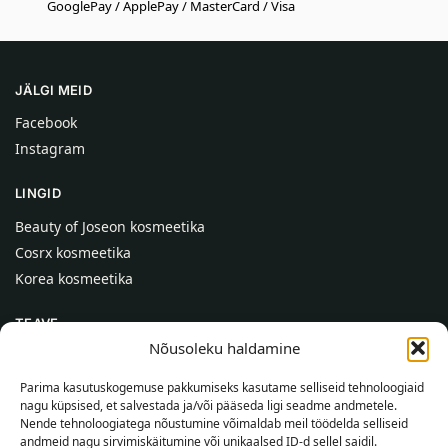
GooglePay / ApplePay / MasterCard / Visa
JÄLGI MEID
Facebook
Instagram
LINGID
Beauty of Joseon kosmeetika
Cosrx kosmeetika
Korea kosmeetika
TEAVE
Nõusoleku haldamine
Meist
Kontaktid
Parima kasutuskogemuse pakkumiseks kasutame selliseid tehnoloogiaid
nagu küpsised, et salvestada ja/või pääseda ligi seadme andmetele.
Abi
Nende tehnoloogiatega nõustumine võimaldab meil töödelda selliseid
andmeid nagu sirvimiskäitumine või unikaalsed ID-d sellel saidil.