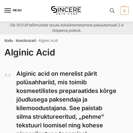
MENU
0
Üle 59 EUR tellimustele tasuta kohaletoimetamine pakiautomaati 2-4
tööpäeva jooksul.
Kodu
-
Koostisosad
-
Alginic Acid
Alginic Acid
Alginic acid on merelist pärit
polüsahhariid, mis toimib
kosmeetilistes preparaatides kõrge
jõudlusega paksendaja ja
kilemoodustajana. See paistab
silma struktureeritud, „pehme“
tekstuuri loomisel ning kohese