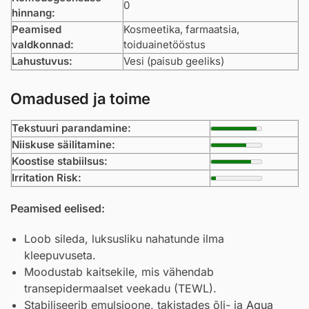
0
hinnang:
Peamised
Kosmeetika, farmaatsia,
valdkonnad:
toiduainetööstus
Lahustuvus:
Vesi (paisub geeliks)
Omadused ja toime
Tekstuuri parandamine:
Niiskuse säilitamine:
Koostise stabiilsus:
Irritation Risk:
Peamised eelised:
Loob sileda, luksusliku nahatunde ilma
kleepuvuseta.
Moodustab kaitsekile, mis vähendab
transepidermaalset veekadu (TEWL).
Stabiliseerib emulsioone, takistades õli- ja
Aqua