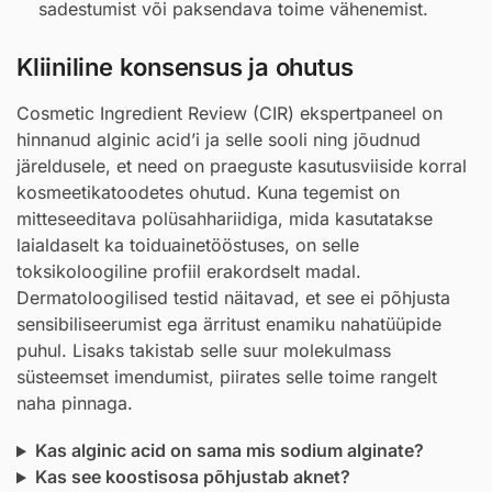
sadestumist või paksendava toime vähenemist.
Kliiniline konsensus ja ohutus
Cosmetic Ingredient Review (CIR) ekspertpaneel on
hinnanud alginic acid’i ja selle sooli ning jõudnud
järeldusele, et need on praeguste kasutusviiside korral
kosmeetikatoodetes ohutud. Kuna tegemist on
mitteseeditava polüsahhariidiga, mida kasutatakse
laialdaselt ka toiduainetööstuses, on selle
toksikoloogiline profiil erakordselt madal.
Dermatoloogilised testid näitavad, et see ei põhjusta
sensibiliseerumist ega ärritust enamiku nahatüüpide
puhul. Lisaks takistab selle suur molekulmass
süsteemset imendumist, piirates selle toime rangelt
naha pinnaga.
Kas alginic acid on sama mis sodium alginate?
Kas see koostisosa põhjustab aknet?