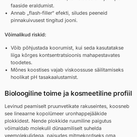
faaside eraldumist.
Annab „flash-filler“ efekti, siludes peeneid
pinnakuivusest tingitud jooni.
Võimalikud riskid:
Võib põhjustada koorumist, kui seda kasutatakse
liiga kõrges kontsentratsioonis mahapestavates
toodetes.
Mõnes koostises vajab viskoossuse säilitamiseks
hoolikat pH tasakaalustamist.
Bioloogiline toime ja kosmeetiline profiil
Levinud peamiselt pruunvetikate rakuseintes, koosneb
see lineaarne kopolümeer uronhappejääkide
plokkidest. Nende plokkide ruumiline paigutus
võimaldab molekulil dünaamiliselt suhelda
veemolekulidega, paisudes mitmekordseks oma