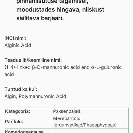
pinnaniisutuse tagamisel,
moodustades hingava, niiskust
säilitava barjääri.
INCI nimi:
Alginic Acid
Teaduslik/keemiline nimi:
(1-4)-linked β-D-mannuronic acid and α-L-guluronic
acid
Tuntud ka kui:
Algin, Polymannuronic Acid
Kategooria:
Paksendajad
Merepäritolu
Päritolu:
(pruunvetikad/Phaeophyceae)
Komedogeensuse