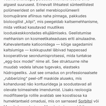
algsest suurusest. Erinevalt lihtsatest sünteetilistest
polümeeridest on sellel merebiopolümeeril
loomupärane afiinsus naha pinnaga, pakkudes
bioloogilist „kilpi“, mis peegeldab kaitsemehhanisme,
mida vetikad kasutavad muutlikes
looduskeskkondades ellujäämiseks. Geelistumise
mehhanism on kosmeetikateaduses eriti ainulaadne.
Kahevalentsete katioonidega — kõige sagedamini
kaltsiumiga — kokkupuutel läbivad happeosad
kooperatiivse seondumisprotsessi, mida tuntakse
„egg-box model“ nime all. See struktuurne nihe
muudab vedela lahuse tugevaks, elastseks
hüdrogeeliks. Just see omadus on professionaalsete
„rubberizing“ peel-off maskide aluseks, mis
kohanduvad näo kontuuridega ja soodustavad all
olevate toimeainete imendumist. Lisaks reoloogia
modifitseerija rollile avaldab see koostisosa ka
humektantseid omadusi, mis on sarnased
Sorbitol
või