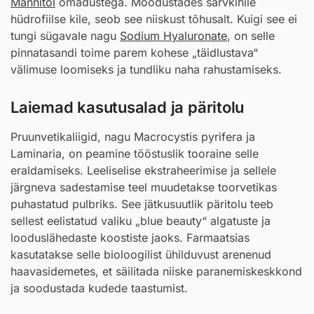
Mannitol
omadustega. Moodustades sarvkihile
hüdrofiilse kile, seob see niiskust tõhusalt. Kuigi see ei
tungi sügavale nagu
Sodium Hyaluronate
, on selle
pinnatasandi toime parem kohese „täidlustava“
välimuse loomiseks ja tundliku naha rahustamiseks.
Laiemad kasutusalad ja päritolu
Pruunvetikaliigid, nagu Macrocystis pyrifera ja
Laminaria, on peamine tööstuslik tooraine selle
eraldamiseks. Leeliselise ekstraheerimise ja sellele
järgneva sadestamise teel muudetakse toorvetikas
puhastatud pulbriks. See jätkusuutlik päritolu teeb
sellest eelistatud valiku „blue beauty“ algatuste ja
looduslähedaste koostiste jaoks. Farmaatsias
kasutatakse selle bioloogilist ühilduvust arenenud
haavasidemetes, et säilitada niiske paranemiskeskkond
ja soodustada kudede taastumist.