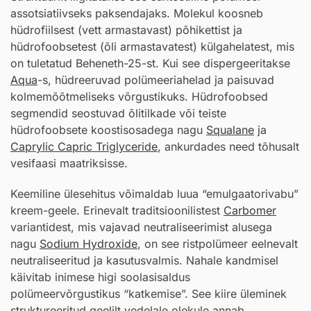
assotsiatiivseks paksendajaks. Molekul koosneb
hüdrofiilsest (vett armastavast) põhikettist ja
hüdrofoobsetest (õli armastavatest) külgahelatest, mis
on tuletatud Beheneth-25-st. Kui see dispergeeritakse
Aqua
-s, hüdreeruvad polümeeriahelad ja paisuvad
kolmemõõtmeliseks võrgustikuks. Hüdrofoobsed
segmendid seostuvad õlitilkade või teiste
hüdrofoobsete koostisosadega nagu
Squalane
ja
Caprylic Capric Triglyceride
, ankurdades need tõhusalt
vesifaasi maatriksisse.
Keemiline ülesehitus võimaldab luua “emulgaatorivabu”
kreem-geele. Erinevalt traditsioonilistest
Carbomer
variantidest, mis vajavad neutraliseerimist alusega
nagu
Sodium Hydroxide
, on see ristpolümeer eelnevalt
neutraliseeritud ja kasutusvalmis. Nahale kandmisel
käivitab inimese higi soolasisaldus
polümeervõrgustikus “katkemise”. See kiire üleminek
struktureeritud geelilt vedelale olekule annab