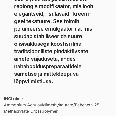
reoloogia modifikaator, mis loob
elegantseid, “sulavaid” kreem-
geel tekstuure. See toimib
polümeerse emulgaatorina, mis
suudab stabiliseerida suure
õlisisaldusega koostisi ilma
traditsiooniliste pindaktiivsete
ainete vajaduseta, andes
nahahoolduspreparaatidele
sametise ja mittekleepuva
lõppviimistluse.
INCI nimi:
Ammonium Acryloyldimethyltaurate/Beheneth-25
Methacrylate Crosspolymer