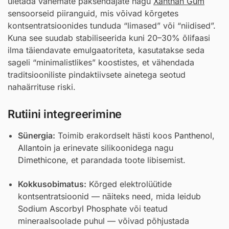
ületada vanemate paksendajate nagu
Xanthan Gum
sensoorseid piiranguid, mis võivad kõrgetes
kontsentratsioonides tunduda “limased” või “niidised”.
Kuna see suudab stabiliseerida kuni 20–30% õlifaasi
ilma täiendavate emulgaatoriteta, kasutatakse seda
sageli “minimalistlikes” koostistes, et vähendada
traditsiooniliste pindaktiivsete ainetega seotud
nahaärrituse riski.
Rutiini integreerimine
Sünergia:
Toimib erakordselt hästi koos
Panthenol
,
Allantoin
ja erinevate silikoonidega nagu
Dimethicone
, et parandada toote libisemist.
Kokkusobimatus:
Kõrged elektrolüütide
kontsentratsioonid — näiteks need, mida leidub
Sodium Ascorbyl Phosphate
või teatud
mineraalsoolade puhul — võivad põhjustada