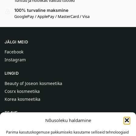
Tuntud ja hoolikalt valitud tooted
100% turvaline maksmine
GooglePay / ApplePay / MasterCard / Visa
JÄLGI MEID
Facebook
Instagram
LINGID
Beauty of Joseon kosmeetika
Cosrx kosmeetika
Korea kosmeetika
TEAVE
Nõusoleku haldamine
Meist
Kontaktid
Parima kasutuskogemuse pakkumiseks kasutame selliseid tehnoloogiaid