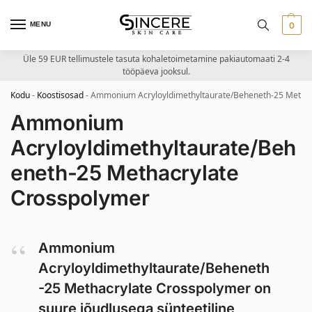
MENU
0
Üle 59 EUR tellimustele tasuta kohaletoimetamine pakiautomaati 2-4
tööpäeva jooksul.
Kodu
-
Koostisosad
-
Ammonium Acryloyldimethyltaurate/Beheneth-25 Methac
Ammonium
Acryloyldimethyltaurate/Beh
eneth-25 Methacrylate
Crosspolymer
Ammonium
Acryloyldimethyltaurate/Beheneth
-25 Methacrylate Crosspolymer on
suure jõudlusega sünteetiline