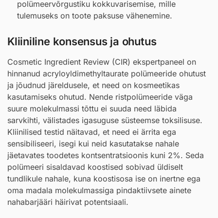
polümeervõrgustiku kokkuvarisemise, mille
tulemuseks on toote paksuse vähenemine.
Kliiniline konsensus ja ohutus
Cosmetic Ingredient Review (CIR) ekspertpaneel on
hinnanud acryloyldimethyltaurate polümeeride ohutust
ja jõudnud järeldusele, et need on kosmeetikas
kasutamiseks ohutud. Nende ristpolümeeride väga
suure molekulmassi tõttu ei suuda need läbida
sarvkihti, välistades igasuguse süsteemse toksilisuse.
Kliinilised testid näitavad, et need ei ärrita ega
sensibiliseeri, isegi kui neid kasutatakse nahale
jäetavates toodetes kontsentratsioonis kuni 2%. Seda
polümeeri sisaldavad koostised sobivad üldiselt
tundlikule nahale, kuna koostisosa ise on inertne ega
oma madala molekulmassiga pindaktiivsete ainete
nahabarjääri häirivat potentsiaali.