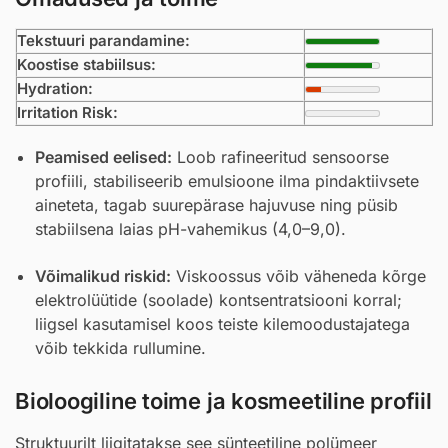
Tekstuuri parandamine:
Koostise stabiilsus:
Hydration:
Irritation Risk:
Peamised eelised:
Loob rafineeritud sensoorse
profiili, stabiliseerib emulsioone ilma pindaktiivsete
aineteta, tagab suurepärase hajuvuse ning püsib
stabiilsena laias pH-vahemikus (4,0–9,0).
Võimalikud riskid:
Viskoossus võib väheneda kõrge
elektrolüütide (soolade) kontsentratsiooni korral;
liigsel kasutamisel koos teiste kilemoodustajatega
võib tekkida rullumine.
Bioloogiline toime ja kosmeetiline profiil
Struktuurilt liigitatakse see sünteetiline polümeer