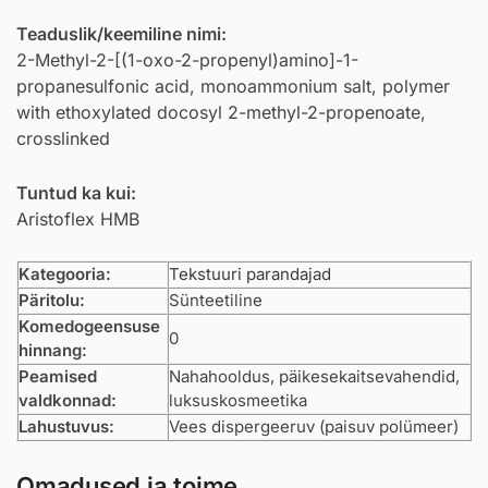
Teaduslik/keemiline nimi:
2-Methyl-2-[(1-oxo-2-propenyl)amino]-1-
propanesulfonic acid, monoammonium salt, polymer
with ethoxylated docosyl 2-methyl-2-propenoate,
crosslinked
Tuntud ka kui:
Aristoflex HMB
Kategooria:
Tekstuuri parandajad
Päritolu:
Sünteetiline
Komedogeensuse
0
hinnang:
Peamised
Nahahooldus, päikesekaitsevahendid,
valdkonnad:
luksuskosmeetika
Lahustuvus:
Vees dispergeeruv (paisuv polümeer)
Omadused ja toime