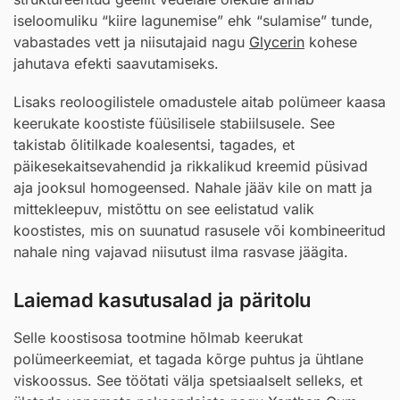
iseloomuliku “kiire lagunemise” ehk “sulamise” tunde,
vabastades vett ja niisutajaid nagu
Glycerin
kohese
jahutava efekti saavutamiseks.
Lisaks reoloogilistele omadustele aitab polümeer kaasa
keerukate koostiste füüsilisele stabiilsusele. See
takistab õlitilkade koalesentsi, tagades, et
päikesekaitsevahendid ja rikkalikud kreemid püsivad
aja jooksul homogeensed. Nahale jääv kile on matt ja
mittekleepuv, mistõttu on see eelistatud valik
koostistes, mis on suunatud rasusele või kombineeritud
nahale ning vajavad niisutust ilma rasvase jäägita.
Laiemad kasutusalad ja päritolu
Selle koostisosa tootmine hõlmab keerukat
polümeerkeemiat, et tagada kõrge puhtus ja ühtlane
viskoossus. See töötati välja spetsiaalselt selleks, et