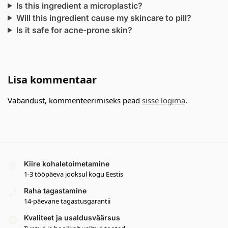
Is this ingredient a microplastic?
Will this ingredient cause my skincare to pill?
Is it safe for acne-prone skin?
Lisa kommentaar
Vabandust, kommenteerimiseks pead
sisse logima
.
Kiire kohaletoimetamine
1-3 tööpäeva jooksul kogu Eestis
Raha tagastamine
14-päevane tagastusgarantii
Kvaliteet ja usaldusväärsus