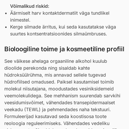
Võimalikud riskid:
Äärmiselt harv kontaktdermatiit väga tundlikel
inimestel.
Kerge silmade ärritus, kui seda kasutatakse väga
suurtes kontsentratsioonides silmaümbruses.
Bioloogiline toime ja kosmeetiline profiil
See väikese ahelaga orgaaniline alkohol kuulub
dioolide perekonda ning sisaldab kahte
hüdroksüülrühma, mis annavad sellele tugevad
hüdrofiilsed omadused. Paiksel kasutamisel toimib
molekul niisutajana, moodustades vesiniksidemeid
veemolekulidega. See mehhanism suurendab sarvkihi
veesidumisvõimet, vähendades transepidermaalset
veekadu (TEWL) ja pehmendades naha tekstuuri.
Formuleerijad kasutavad seda koostisosa toote
reoloogia reguleerimiseks. Vähendades vedeliku