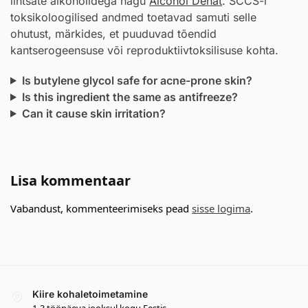
lihtsate alkoholidega nagu
Alcohol Denat
. SCCS-i
toksikoloogilised andmed toetavad samuti selle
ohutust, märkides, et puuduvad tõendid
kantserogeensuse või reproduktiivtoksilisuse kohta.
Is butylene glycol safe for acne-prone skin?
Is this ingredient the same as antifreeze?
Can it cause skin irritation?
Lisa kommentaar
Vabandust, kommenteerimiseks pead
sisse logima
.
Kiire kohaletoimetamine