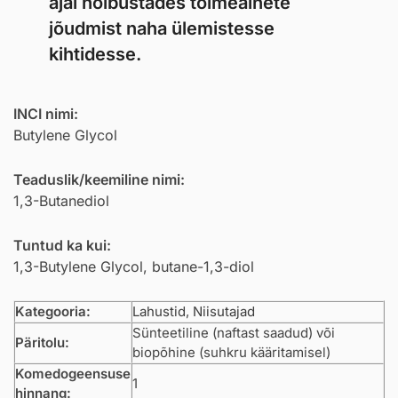
ajal hõlbustades toimeainete
jõudmist naha ülemistesse
kihtidesse.
INCI nimi:
Butylene Glycol
Teaduslik/keemiline nimi:
1,3-Butanediol
Tuntud ka kui:
1,3-Butylene Glycol, butane-1,3-diol
Kategooria:
Lahustid
,
Niisutajad
Sünteetiline (naftast saadud) või
Päritolu:
biopõhine (suhkru kääritamisel)
Komedogeensuse
1
hinnang: