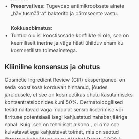
Preservatives:
Tugevdab antimikroobsete ainete
„hävitusmäära” bakterite ja pärmseente vastu.
Kokkusobimatus:
Tuntud olulisi koostisosade konflikte ei ole; see on
keemiliselt inertne ja väga hästi ühilduv enamiku
kosmeetiliste toimeainetega.
Kliiniline konsensus ja ohutus
Cosmetic Ingredient Review (CIR) ekspertpaneel on
seda koostisosa korduvalt hinnanud, jõudes
järeldusele, et see on kosmeetikas ohutu kasutamiseks
kontsentratsioonides kuni 50%. Dermatoloogilised
testid näitavad väga madalat sensibiliseerimise või
ärrituse potentsiaali isegi kahjustatud nahabarjääriga
nahal. Kuigi see on tehniliselt alkohol, ei oma see
kuivatavat ega kahjustavat toimet, mis on seotud