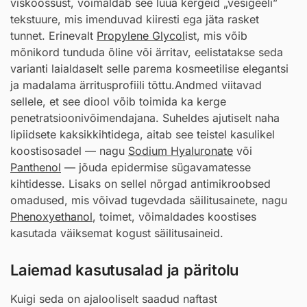
viskoossust, võimaldab see luua kergeid „vesigeeli”
tekstuure, mis imenduvad kiiresti ega jäta rasket
tunnet. Erinevalt
Propylene Glycol
ist, mis võib
mõnikord tunduda õline või ärritav, eelistatakse seda
varianti laialdaselt selle parema kosmeetilise elegantsi
ja madalama ärritusprofiili tõttu.Andmed viitavad
sellele, et see diool võib toimida ka kerge
penetratsioonivõimendajana. Suheldes ajutiselt naha
lipiidsete kaksikkihtidega, aitab see teistel kasulikel
koostisosadel — nagu
Sodium Hyaluronate
või
Panthenol
— jõuda epidermise sügavamatesse
kihtidesse. Lisaks on sellel nõrgad antimikroobsed
omadused, mis võivad tugevdada säilitusainete, nagu
Phenoxyethanol
, toimet, võimaldades koostises
kasutada väiksemat kogust säilitusaineid.
Laiemad kasutusalad ja päritolu
Kuigi seda on ajalooliselt saadud naftast