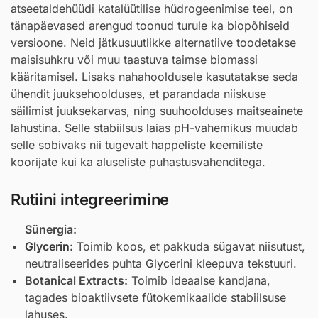
atseetaldehüüdi katalüütilise hüdrogeenimise teel, on
tänapäevased arengud toonud turule ka biopõhiseid
versioone. Neid jätkusuutlikke alternatiive toodetakse
maisisuhkru või muu taastuva taimse biomassi
kääritamisel. Lisaks nahahooldusele kasutatakse seda
ühendit juuksehoolduses, et parandada niiskuse
säilimist juuksekarvas, ning suuhoolduses maitseainete
lahustina. Selle stabiilsus laias pH-vahemikus muudab
selle sobivaks nii tugevalt happeliste keemiliste
koorijate kui ka aluseliste puhastusvahenditega.
Rutiini integreerimine
Sünergia:
Glycerin
:
Toimib koos, et pakkuda sügavat niisutust,
neutraliseerides puhta
Glycerin
i kleepuva tekstuuri.
Botanical Extracts:
Toimib ideaalse kandjana,
tagades bioaktiivsete fütokemikaalide stabiilsuse
lahuses.