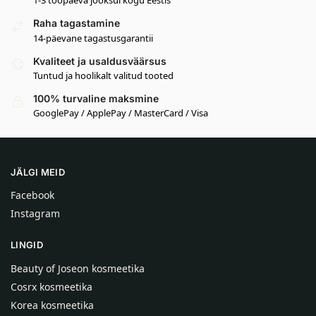
1-3 tööpäeva jooksul kogu Eestis
Raha tagastamine
14-päevane tagastusgarantii
Kvaliteet ja usaldusväärsus
Tuntud ja hoolikalt valitud tooted
100% turvaline maksmine
GooglePay / ApplePay / MasterCard / Visa
JÄLGI MEID
Facebook
Instagram
LINGID
Beauty of Joseon kosmeetika
Cosrx kosmeetika
Korea kosmeetika