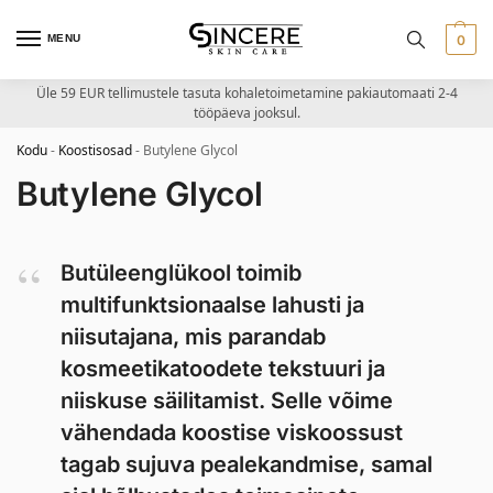
MENU
0
Üle 59 EUR tellimustele tasuta kohaletoimetamine pakiautomaati 2-4
tööpäeva jooksul.
Kodu
-
Koostisosad
-
Butylene Glycol
Butylene Glycol
Butüleenglükool toimib
multifunktsionaalse lahusti ja
niisutajana, mis parandab
kosmeetikatoodete tekstuuri ja
niiskuse säilitamist. Selle võime
vähendada koostise viskoossust
tagab sujuva pealekandmise, samal