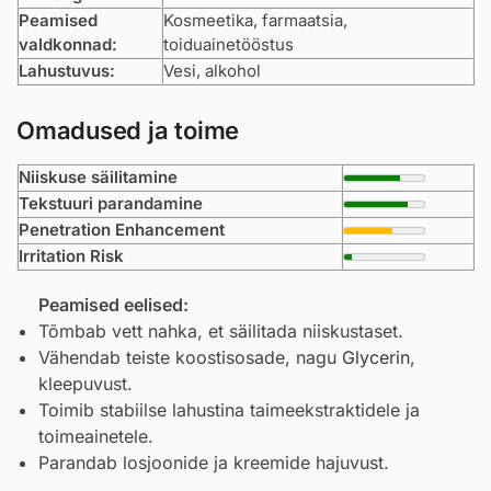
Peamised
Kosmeetika, farmaatsia,
valdkonnad:
toiduainetööstus
Lahustuvus:
Vesi, alkohol
Omadused ja toime
Niiskuse säilitamine
Tekstuuri parandamine
Penetration Enhancement
Irritation Risk
Peamised eelised:
Tõmbab vett nahka, et säilitada niiskustaset.
Vähendab teiste koostisosade, nagu
Glycerin
,
kleepuvust.
Toimib stabiilse lahustina taimeekstraktidele ja
toimeainetele.
Parandab losjoonide ja kreemide hajuvust.