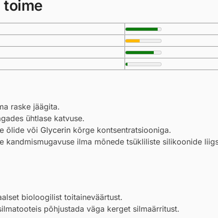
 toime
ma raske jäägita.
tagades ühtlase katvuse.
e õlide või
Glycerin
kõrge kontsentratsiooniga.
 kandmismugavuse ilma mõnede tsükliliste silikoonide liig
set bioloogilist toitaineväärtust.
ilmatooteis põhjustada väga kerget silmaärritust.