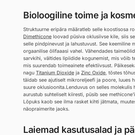
Bioloogiline toime ja kosmee
Struktuurne eripära määratleb selle koostisosa ro
Dimethicone
loovad püsiva oklusiivse kile, siis 
selle pindpinevust ja lahustuvust. See keemiline m
orgaanilise õlifaaasi vahel. Vähendades taimeõlid
sarvkihi, vältides lipiidide kogunemist, mis või
mis suurendab toimeainete efektiivsust. Päikesekai
nagu
Titanium Dioxide
ja
Zinc Oxide
, tõstes tõh
täidab see ajutiselt mikroreljeefi ja poore, luues
suure oklusioonita.Lenduvus on selles molekulis h
aurustub suhteliselt kiiresti, püsib see methicone
Lõpuks kaob see ilma rasket kihti jätmata, muute
näopraimerite jaoks.
Laiemad kasutusalad ja pär