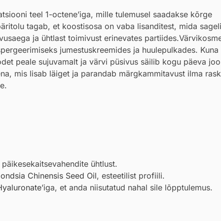
atsiooni teel 1-octene’iga, mille tulemusel saadakse kõrge
äritolu tagab, et koostisosa on vaba lisanditest, mida sageli
ivusaega ja ühtlast toimivust erinevates partiides.Värvikosm
ispergeerimiseks jumestuskreemides ja huulepulkades. Kuna
det peale sujuvamalt ja värvi püsivus säilib kogu päeva joo
a, mis lisab läiget ja parandab märgkammitavust ilma rasku
e.
 päikesekaitsevahendite ühtlust.
ndsia Chinensis Seed Oil
, esteetilist profiili.
yaluronate
’iga, et anda niisutatud nahal sile lõpptulemus.