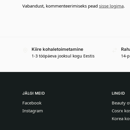
Vabandust, kommenteerimiseks pead
sisse logima
.
Kiire kohaletoimetamine
Rah
1-3 tööpäeva jooksul kogu Eestis
14-p
JÄLGI MEID
LINGID
Facebook
Beauty o
Instagram
Cosrx ko
Korea ko