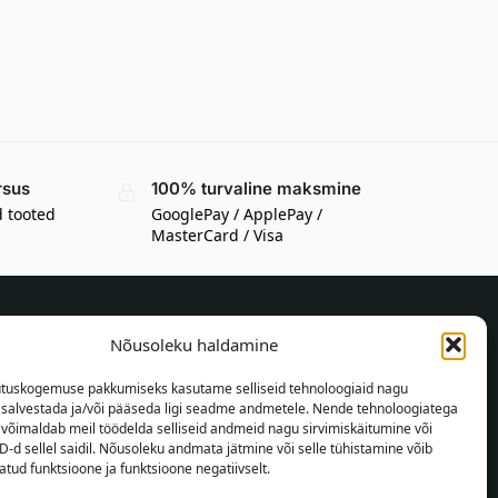
rsus
100% turvaline maksmine
d tooted
GooglePay / ApplePay /
MasterCard / Visa
Nõusoleku haldamine
TEAVE OSTJALE
tuskogemuse pakkumiseks kasutame selliseid tehnoloogiaid nagu
Tarnetingimused
t salvestada ja/või pääseda ligi seadme andmetele. Nende tehnoloogiatega
Tingimused
võimaldab meil töödelda selliseid andmeid nagu sirvimiskäitumine või
D-d sellel saidil. Nõusoleku andmata jätmine või selle tühistamine võib
Privaatsuspoliitika
tud funktsioone ja funktsioone negatiivselt.
Veebikaart