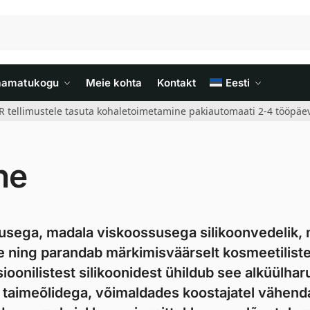
aamatukogu
Meie kohta
Kontakt
Eesti
R tellimustele tasuta kohaletoimetamine pakiautomaati 2-4 tööpäev
ne
usega, madala viskoossusega silikoonvedelik, 
de ning parandab märkimisväärselt kosmeetilist
sioonilistest silikoonidest ühildub see alküülhar
ke taimeõlidega, võimaldades koostajatel vähen