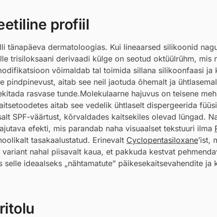
tiline profiil
lli tänapäeva dermatoloogias. Kui lineaarsed silikoonid nag
selle trisiloksaani derivaadi külge on seotud oktüülrühm, mi
odifikatsioon võimaldab tal toimida sillana silikoonfaasi ja 
e pindpinevust, aitab see neil jaotuda õhemalt ja ühtlasemal
b tekitada rasvase tunde.Molekulaarne hajuvus on teisene me
tsetoodetes aitab see vedelik ühtlaselt dispergeerida füüsilis
usalt SPF-väärtust, kõrvaldades kaitsekiles olevad lüngad. N
 hajutava efekti, mis parandab naha visuaalset tekstuuri ilma
oolikalt tasakaalustatud. Erinevalt
Cyclopentasiloxane
’ist, 
’i variant nahal piisavalt kaua, et pakkuda kestvat pehmenda
s selle ideaalseks „nähtamatute” päikesekaitsevahendite ja 
itolu