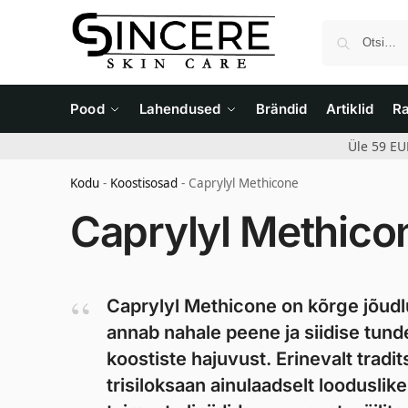
Pood
Lahendused
Brändid
Artiklid
R
Üle 59 EU
Kodu
-
Koostisosad
-
Caprylyl Methicone
Caprylyl Methico
Caprylyl Methicone on kõrge jõudl
annab nahale peene ja siidise tun
koostiste hajuvust. Erinevalt tradit
trisiloksaan ainulaadselt loodusli