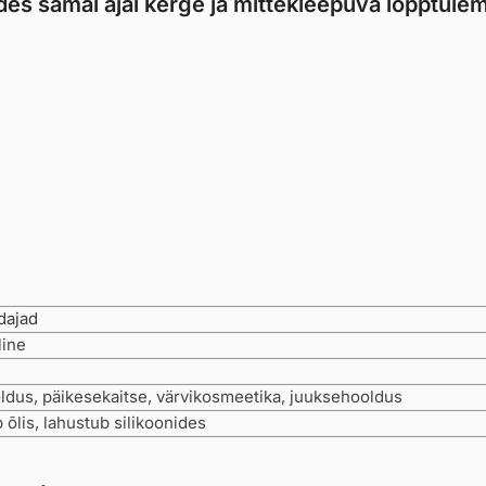
tades samal ajal kerge ja mittekleepuva lõpptule
ajad
line
dus, päikesekaitse, värvikosmeetika, juuksehooldus
 õlis, lahustub silikoonides