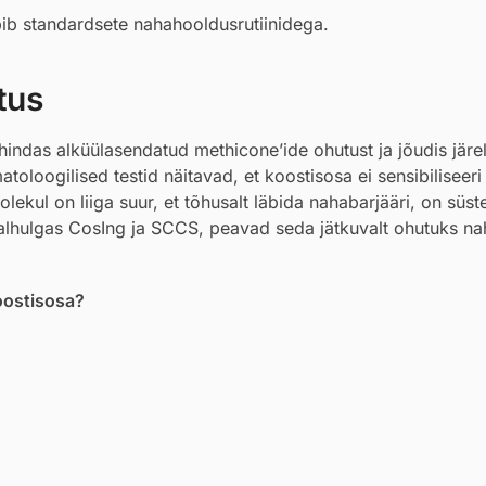
obib standardsete nahahooldusrutiinidega.
tus
indas alküülasendatud methicone’ide ohutust ja jõudis järel
oogilised testid näitavad, et koostisosa ei sensibiliseeri 
lekul on liiga suur, et tõhusalt läbida nahabarjääri, on süs
sealhulgas CosIng ja SCCS, peavad seda jätkuvalt ohutuks n
oostisosa?