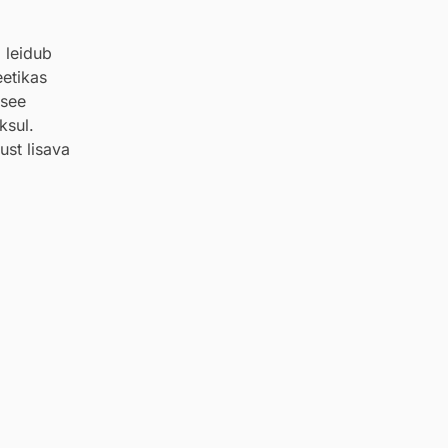
 leidub
eetikas
 see
ksul.
st lisava