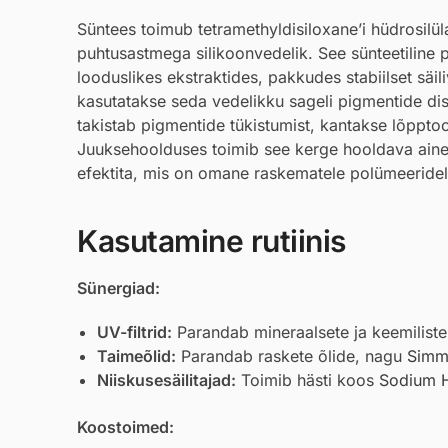
Süntees toimub tetramethyldisiloxane’i hüdrosilül
puhtusastmega silikoonvedelik. See sünteetiline p
looduslikes ekstraktides, pakkudes stabiilset säil
kasutatakse seda vedelikku sageli pigmentide d
takistab pigmentide tükistumist, kantakse lõpptoo
Juuksehoolduses toimib see kerge hooldava ainen
efektita, mis on omane raskematele polümeeridel
Kasutamine rutiinis
Sünergiad:
UV-filtrid:
Parandab mineraalsete ja keemiliste
Taimeõlid:
Parandab raskete õlide, nagu
Simmo
Niiskusesäilitajad:
Toimib hästi koos
Sodium H
Koostoimed: