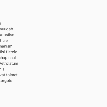
u
s muudab
koostise
t üle
hhanism,
i filtreid
ahapinnal
Petrolatum
mis
vat toimet.
kergete