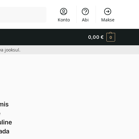
Otsi
Konto
Abi
Makse
0,00
€
0
a jooksul.
mis
e
uline
dada