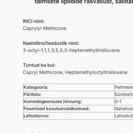
taimsete lipiidide rasvasust, säili
INCI nimi:
Caprylyl Methicone
Keemiline/teaduslik nimi:
3-octyl-1,1,1,3,5,5,5-heptamethyltrisiloxane
Tuntud ka kui:
Capryl Methicone, Heptamethyloctyltrisiloxane
Kategooria:
Pehmend
Päritolu:
Sünteeti
Komedogeensuse hinnang:
0–1
Peamised kasutusvaldkonnad:
Nahahool
Lahustuvus:
Lahustub