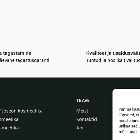
a tagastamine
Kvaliteet ja usaldusvää
äevane tagastusgarantii
Tuntud ja hoolikalt valitu
TEAVE
Parima kasu
f Joseon kosmeetika
Meist
küpsised, e
smeetika
Kontaktid
nõustumine 
unikaalsed I
smeetika
Abi
mõjutada tea