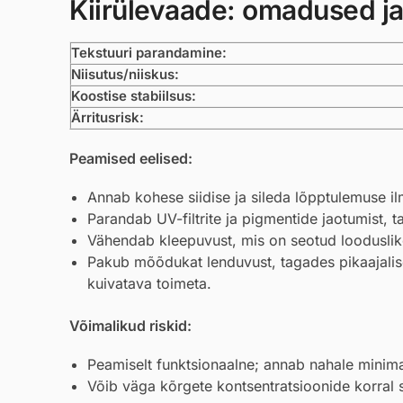
Kiirülevaade: omadused ja
Tekstuuri parandamine:
Niisutus/niiskus:
Koostise stabiilsus:
Ärritusrisk:
Peamised eelised:
Annab kohese siidise ja sileda lõpptulemuse il
Parandab UV-filtrite ja pigmentide jaotumist, 
Vähendab kleepuvust, mis on seotud looduslik
Pakub mõõdukat lenduvust, tagades pikaajalise
kuivatava toimeta.
Võimalikud riskid:
Peamiselt funktsionaalne; annab nahale minimaal
Võib väga kõrgete kontsentratsioonide korral s