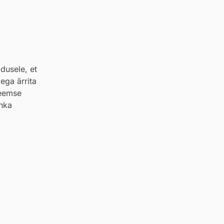
dusele, et
ega ärrita
teemse
ahka