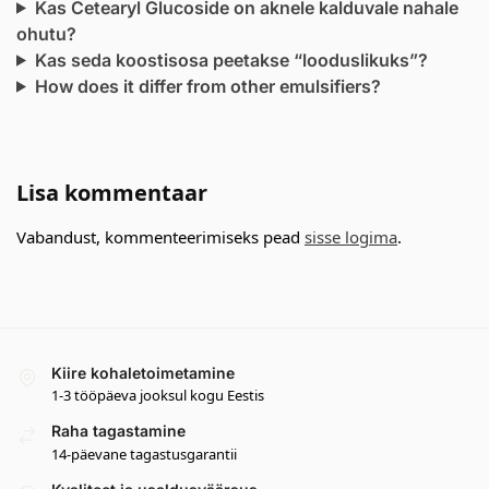
Kas Cetearyl Glucoside on aknele kalduvale nahale
ohutu?
Kas seda koostisosa peetakse “looduslikuks”?
How does it differ from other emulsifiers?
Lisa kommentaar
Vabandust, kommenteerimiseks pead
sisse logima
.
Kiire kohaletoimetamine
1-3 tööpäeva jooksul kogu Eestis
Raha tagastamine
14-päevane tagastusgarantii