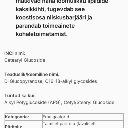
matkivad naha loomulikku lipiidide
kaksikkihti, tugevdab see
koostisosa niiskusbarjääri ja
parandab toimeainete
kohaletoimetamist.
INCI nimi:
Cetearyl Glucoside
Teaduslik/keemiline nimi:
D-Glucopyranose, C16-18-alkyl glycosides
Tuntud ka kui:
Alkyl Polyglucoside (APG), Cetyl/Stearyl Glucoside
Kategooria:
Emulgaatorid
Taimset päritolu (tavaliselt
Päritolu: