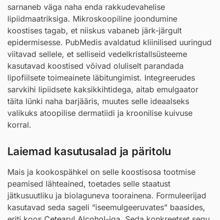
sarnaneb väga naha enda rakkudevahelise
lipiidmaatriksiga. Mikroskoopiline joondumine
koostises tagab, et niiskus vabaneb järk-järgult
epidermisesse. PubMedis avaldatud kliinilised uuringud
viitavad sellele, et selliseid vedelkristallsüsteeme
kasutavad koostised võivad oluliselt parandada
lipofiilsete toimeainete läbitungimist. Integreerudes
sarvkihi lipiidsete kaksikkihtidega, aitab emulgaator
täita lünki naha barjääris, muutes selle ideaalseks
valikuks atoopilise dermatiidi ja kroonilise kuivuse
korral.
Laiemad kasutusalad ja päritolu
Mais ja kookospähkel on selle koostisosa tootmise
peamised lähteained, toetades selle staatust
jätkusuutliku ja biolaguneva toorainena. Formuleerijad
kasutavad seda sageli “iseemulgeeruvates” baasides,
eriti koos
Cetearyl Alcohol
-iga. Seda konkreetset segu