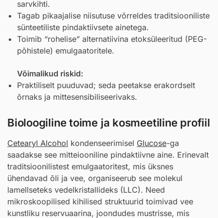
sarvkihti.
Tagab pikaajalise niisutuse võrreldes traditsiooniliste
sünteetiliste pindaktiivsete ainetega.
Toimib “rohelise” alternatiivina etoksüleeritud (PEG-
põhistele) emulgaatoritele.
Võimalikud riskid:
Praktiliselt puuduvad; seda peetakse erakordselt
õrnaks ja mittesensibiliseerivaks.
Bioloogiline toime ja kosmeetiline profiil
Cetearyl Alcohol
kondenseerimisel
Glucose
-ga
saadakse see mitteiooniline pindaktiivne aine. Erinevalt
traditsioonilistest emulgaatoritest, mis üksnes
ühendavad õli ja vee, organiseerub see molekul
lamellseteks vedelkristallideks (LLC). Need
mikroskoopilised kihilised struktuurid toimivad vee
kunstliku reservuaarina, joondudes mustrisse, mis