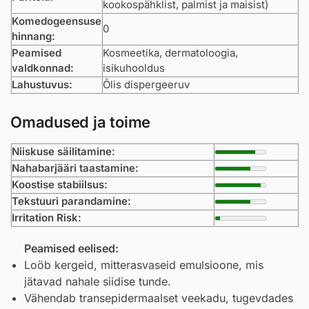
kookospähklist, palmist ja maisist)
Komedogeensuse
0
hinnang:
Peamised
Kosmeetika, dermatoloogia,
valdkonnad:
isikuhooldus
Lahustuvus:
Õlis dispergeeruv
Omadused ja toime
Niiskuse säilitamine:
Nahabarjääri taastamine:
Koostise stabiilsus:
Tekstuuri parandamine:
Irritation Risk:
Peamised eelised:
Loöb kergeid, mitterasvaseid emulsioone, mis
jätavad nahale siidise tunde.
Vähendab transepidermaalset veekadu, tugevdades