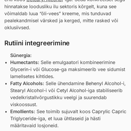
hinnatakse loodusliku ilu sektoris kõrgelt, kuna see
võimaldab luua “õli-vees” kreeme, mis tunduvad
pealekandmisel värsked ja kerged, mitte rasked või
oklusiivsed.
Rutiini integreerimine
Sünergia:
Humectants:
Selle emulgaatori kombineerimine
Glycerin
-i või
Glucose
-ga maksimeerib vee sidumist
lamellsetes kihtides.
Fatty Alcohols:
Selle ühendamine
Behenyl Alcohol
-i,
Stearyl Alcohol
-i või
Cetyl Alcohol
-iga stabiliseerib
vedelkristallvõrgustikku veelgi ja suurendab
viskoossust.
Emollients:
See toimib sujuvalt koos
Caprylic Capric
Triglyceride
-iga, et luua ühtlaseid ja hästi
määritavaid losjoneid.