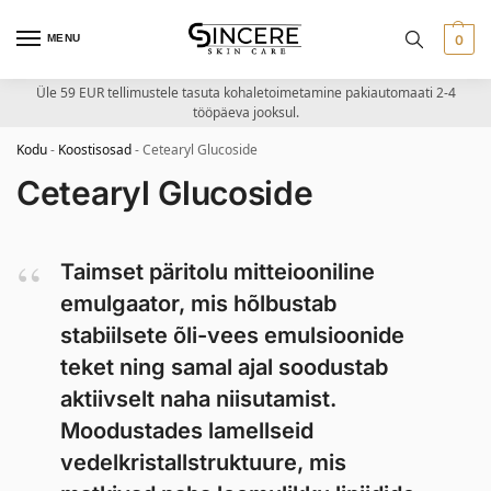
MENU
0
Üle 59 EUR tellimustele tasuta kohaletoimetamine pakiautomaati 2-4
tööpäeva jooksul.
Kodu
-
Koostisosad
-
Cetearyl Glucoside
Cetearyl Glucoside
Taimset päritolu mitteiooniline
emulgaator, mis hõlbustab
stabiilsete õli-vees emulsioonide
teket ning samal ajal soodustab
aktiivselt naha niisutamist.
Moodustades lamellseid
vedelkristallstruktuure, mis