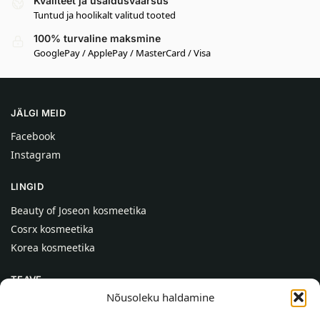
Kvaliteet ja usaldusväärsus
Tuntud ja hoolikalt valitud tooted
100% turvaline maksmine
GooglePay / ApplePay / MasterCard / Visa
JÄLGI MEID
Facebook
Instagram
LINGID
Beauty of Joseon kosmeetika
Cosrx kosmeetika
Korea kosmeetika
TEAVE
Nõusoleku haldamine
Meist