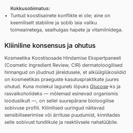
Kokkusobimatus:
Tuntud koostisainete konflikte ei ole; aine on
keemiliselt stabiilne ja sobib laia valiku
toimeainetega, sealhulgas hapete ja vitamiinidega.
Kliiniline konsensus ja ohutus
Kosmeetika Koostisosade Hindamise Ekspertpaneeli
(Cosmetic Ingredient Review, CIR) dermatoloogilised
hinnangud on jõudnud järeldusele, et alküülglükosiidid
on kosmeetikas praeguste kasutuspraktikate juures
ohutud. Kuna molekul laguneb lõpuks
Glucose
-ks ja
rasvalkoholideks — mõlemad esinevad organismis
looduslikult —, on sellel suurepärane bioloogilise
sobivuse profiil. Kliinilised uuringud näitavad
sensibiliseerimise või ärrituse puudumist, kinnitades
selle sobivust tundlikule ja reaktiivsele nahatüübile.