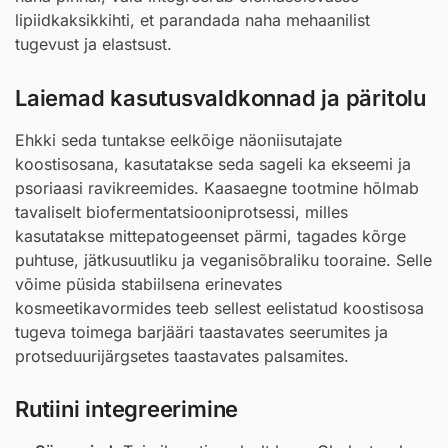
lipiidkaksikkihti, et parandada naha mehaanilist
tugevust ja elastsust.
Laiemad kasutusvaldkonnad ja päritolu
Ehkki seda tuntakse eelkõige näoniisutajate
koostisosana, kasutatakse seda sageli ka ekseemi ja
psoriaasi ravikreemides. Kaasaegne tootmine hõlmab
tavaliselt biofermentatsiooniprotsessi, milles
kasutatakse mittepatogeenset pärmi, tagades kõrge
puhtuse, jätkusuutliku ja veganisõbraliku tooraine. Selle
võime püsida stabiilsena erinevates
kosmeetikavormides teeb sellest eelistatud koostisosa
tugeva toimega barjääri taastavates seerumites ja
protseduurijärgsetes taastavates palsamites.
Rutiini integreerimine