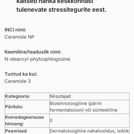
kaitseb nahka keskkonnast
tulenevate stressitegurite eest.
INCI nimi:
Ceramide NP
Keemiline/teaduslik nimi:
N-stearoyl-phytosphingosine
Tuntud ka kui:
Ceramide 3
Kategooria:
Niisutajad
Biotehnoloogiline (pärmi
Päritolu:
fermentatsioon) või sünteetiline
Komedogeensuse
0
hinnang:
Peamised
Dermatoloogiline nahahooldus, isiklik