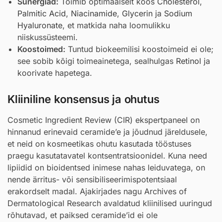
Sünergiad:
Toimib optimaalselt koos
Cholesterol
,
Palmitic Acid
,
Niacinamide
,
Glycerin
ja
Sodium
Hyaluronate
, et matkida naha loomulikku
niiskussüsteemi.
Koostoimed:
Tuntud biokeemilisi koostoimeid ei ole;
see sobib kõigi toimeainetega, sealhulgas
Retinol
ja
koorivate hapetega.
Kliiniline konsensus ja ohutus
Cosmetic Ingredient Review (CIR) ekspertpaneel on
hinnanud erinevaid ceramide’e ja jõudnud järeldusele,
et neid on kosmeetikas ohutu kasutada tööstuses
praegu kasutatavatel kontsentratsioonidel. Kuna need
lipiidid on bioidentsed inimese nahas leiduvatega, on
nende ärritus- või sensibiliseerimispotentsiaal
erakordselt madal. Ajakirjades nagu Archives of
Dermatological Research avaldatud kliinilised uuringud
rõhutavad, et paiksed ceramide’id ei ole