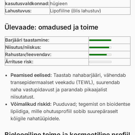
kasutusvaldkonnad:
hügieen
Lahustuvus:
Lipofiilne (õlis lahustuv)
Ülevaade: omadused ja toime
Barjääri taastamine:
Niisutus/niiskus:
Rahustav/leevendav:
Ärrituse risk:
Peamised eelised:
Taastab nahabarjääri, vähendab
transepidermaalset veekadu (TEWL), suurendab
naha vastupidavust ja parandab pikaajalist
niisutatust.
Võimalikud riskid:
Puuduvad; tegemist on bioidentse
lipiidiga, mille ohutusprofiil sobib suurepäraselt
kõigile nahatüüpidele.
Bioloogiline toime ja kosmeetiline profiil