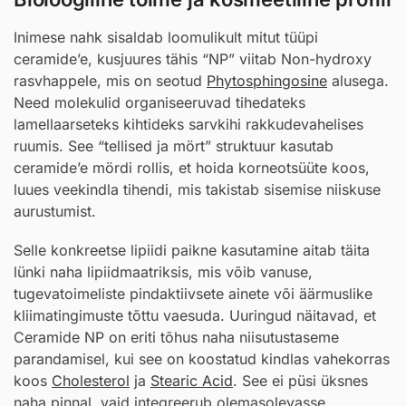
Inimese nahk sisaldab loomulikult mitut tüüpi
ceramide’e, kusjuures tähis “NP” viitab Non-hydroxy
rasvhappele, mis on seotud
Phytosphingosine
alusega.
Need molekulid organiseeruvad tihedateks
lamellaarseteks kihtideks sarvkihi rakkudevahelises
ruumis. See “tellised ja mört” struktuur kasutab
ceramide’e mördi rollis, et hoida korneotsüüte koos,
luues veekindla tihendi, mis takistab sisemise niiskuse
aurustumist.
Selle konkreetse lipiidi paikne kasutamine aitab täita
lünki naha lipiidmaatriksis, mis võib vanuse,
tugevatoimeliste pindaktiivsete ainete või äärmuslike
kliimatingimuste tõttu vaesuda. Uuringud näitavad, et
Ceramide NP on eriti tõhus naha niisutustaseme
parandamisel, kui see on koostatud kindlas vahekorras
koos
Cholesterol
ja
Stearic Acid
. See ei püsi üksnes
naha pinnal, vaid integreerub olemasolevasse