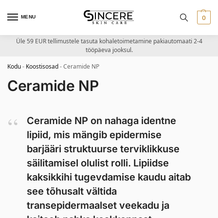
MENU
0
Üle 59 EUR tellimustele tasuta kohaletoimetamine pakiautomaati 2-4
tööpäeva jooksul.
Kodu
-
Koostisosad
-
Ceramide NP
Ceramide NP
Ceramide NP on nahaga identne
lipiid, mis mängib epidermise
barjääri struktuurse terviklikkuse
säilitamisel olulist rolli. Lipiidse
kaksikkihi tugevdamise kaudu aitab
see tõhusalt vältida
transepidermaalset veekadu ja