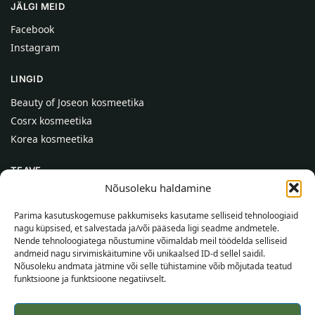
JÄLGI MEID
Facebook
Instagram
LINGID
Beauty of Joseon kosmeetika
Cosrx kosmeetika
Korea kosmeetika
TEAVE
Nõusoleku haldamine
Meist
Kontaktid
Parima kasutuskogemuse pakkumiseks kasutame selliseid tehnoloogiaid
nagu küpsised, et salvestada ja/või pääseda ligi seadme andmetele.
Abi
Nende tehnoloogiatega nõustumine võimaldab meil töödelda selliseid
andmeid nagu sirvimiskäitumine või unikaalsed ID-d sellel saidil.
TEAVE OSTJALE
Nõusoleku andmata jätmine või selle tühistamine võib mõjutada teatud
funktsioone ja funktsioone negatiivselt.
Tarnetingimused
Tingimused