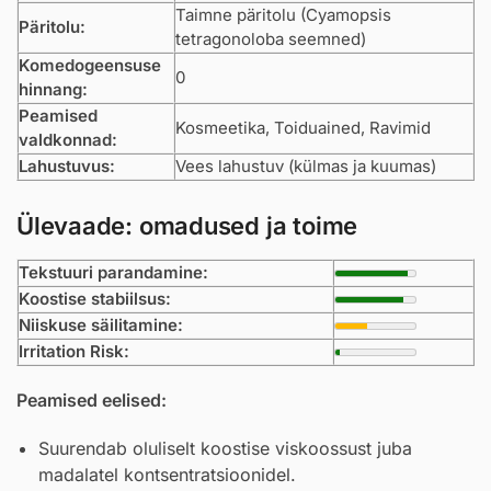
Taimne päritolu (Cyamopsis
Päritolu:
tetragonoloba seemned)
Komedogeensuse
0
hinnang:
Peamised
Kosmeetika, Toiduained, Ravimid
valdkonnad:
Lahustuvus:
Vees lahustuv (külmas ja kuumas)
Ülevaade: omadused ja toime
Tekstuuri parandamine:
Koostise stabiilsus:
Niiskuse säilitamine:
Irritation Risk:
Peamised eelised:
Suurendab oluliselt koostise viskoossust juba
madalatel kontsentratsioonidel.