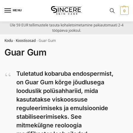
MENU
0
Üle 59 EUR tellimustele tasuta kohaletoimetamine pakiautomaati 2-4
tööpäeva jooksul.
Kodu
-
Koostisosad
-
Guar Gum
Guar Gum
Tuletatud kobaruba endospermist,
on Guar Gum kõrge jõudlusega
looduslik polüsahhariid, mida
kasutatakse viskoossuse
reguleerimiseks ja emulsioonide
stabiliseerimiseks. See
mitmekülgne reoloogia