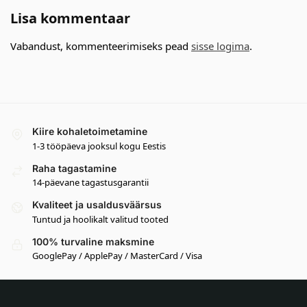
Lisa kommentaar
Vabandust, kommenteerimiseks pead
sisse logima
.
Kiire kohaletoimetamine
1-3 tööpäeva jooksul kogu Eestis
Raha tagastamine
14-päevane tagastusgarantii
Kvaliteet ja usaldusväärsus
Tuntud ja hoolikalt valitud tooted
100% turvaline maksmine
GooglePay / ApplePay / MasterCard / Visa