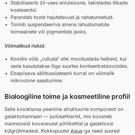
Stabiliseerib õli-vees emulsioone, takistades tilkade
koalesentsi.
Parandab toote hajutatavust ja nahatunnetust.
Toimib suspendeeriva ainena lahustumatute
toimeainete või pigmentide jaoks.
Võimalikud riskid:
Koostis võib „rulluda“ ehk moodustada helbeid, kui
seda kasutatakse liiga suurtes kontsentratsioonides.
Ebapiisava säilitussüsteemi korral on võimalik
mikroobne saastumine.
Bioloogiline toime ja kosmeetiline profiil
Selle koostisosa peamine struktuurne komponent on
galaktomannaan — polüsahhariid, mis koosneb
mannoosist koosnevast põhikettist ja galaktoosi
külgrühmadest. Kokkupuutel
Aqua
-ga need suured