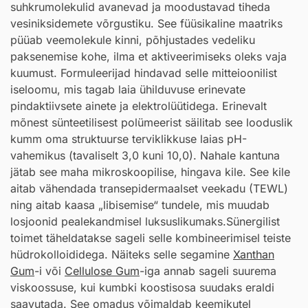
suhkrumolekulid avanevad ja moodustavad tiheda
vesiniksidemete võrgustiku. See füüsikaline maatriks
püüab veemolekule kinni, põhjustades vedeliku
paksenemise kohe, ilma et aktiveerimiseks oleks vaja
kuumust. Formuleerijad hindavad selle mitteioonilist
iseloomu, mis tagab laia ühilduvuse erinevate
pindaktiivsete ainete ja elektrolüütidega. Erinevalt
mõnest sünteetilisest polümeerist säilitab see looduslik
kumm oma struktuurse terviklikkuse laias pH-
vahemikus (tavaliselt 3,0 kuni 10,0). Nahale kantuna
jätab see maha mikroskoopilise, hingava kile. See kile
aitab vähendada transepidermaalset veekadu (TEWL)
ning aitab kaasa „libisemise“ tundele, mis muudab
losjoonid pealekandmisel luksuslikumaks.Sünergilist
toimet täheldatakse sageli selle kombineerimisel teiste
hüdrokolloididega. Näiteks selle segamine
Xanthan
Gum
-i või
Cellulose Gum
-iga annab sageli suurema
viskoossuse, kui kumbki koostisosa suudaks eraldi
saavutada. See omadus võimaldab keemikutel