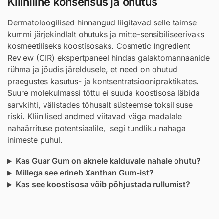
Kliiniline konsensus ja ohutus
Dermatoloogilised hinnangud liigitavad selle taimse
kummi järjekindlalt ohutuks ja mitte-sensibiliseerivaks
kosmeetiliseks koostisosaks. Cosmetic Ingredient
Review (CIR) ekspertpaneel hindas galaktomannaanide
rühma ja jõudis järeldusele, et need on ohutud
praegustes kasutus- ja kontsentratsioonipraktikates.
Suure molekulmassi tõttu ei suuda koostisosa läbida
sarvkihti, välistades tõhusalt süsteemse toksilisuse
riski. Kliinilised andmed viitavad väga madalale
nahaärrituse potentsiaalile, isegi tundliku nahaga
inimeste puhul.
Kas Guar Gum on aknele kalduvale nahale ohutu?
Millega see erineb Xanthan Gum-ist?
Kas see koostisosa võib põhjustada rullumist?