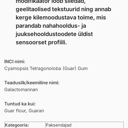
modifikaator loob siledad,
geelitaolised tekstuurid ning annab
kerge kilemoodustava toime, mis
parandab nahahooldus- ja
juuksehooldustoodete üldist
sensoorset profiili.
INCI nimi:
Cyamopsis Tetragonoloba (Guar) Gum
Teaduslik/keemiline nimi:
Galactomannan
Tuntud ka kui:
Guar flour, Guaran
Kategooria:
Paksendajad