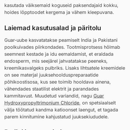
kasutada väiksemaid koguseid paksendajaid kokku,
hoides lõpptoodet kergema ja vähem kleepuvana.
Laiemad kasutusalad ja päritolu
Guar-uube kasvatatakse peamiselt India ja Pakistani
poolkuivades piirkondades. Tootmisprotsess hõlmab
seemnest kestade ja idu eemaldamist, et eraldada
endosperm, mis seejärel jahvatatakse peeneks,
kreemikasvalgeks pulbriks. Lisaks lihtsatele kreemidele
on see materjal juuksehoolduspreparaatide
põhikoostisosa, kus see toimib hooldava ainena,
vähendades staatilist elektrit ja parandades
kammitavust. Muudetud variandid, nagu
Guar
Hydroxypropyltrimonium Chloride
, on spetsiaalselt
välja töötatud kandma katioonset laengut, et tagada
parem kinnitumine kahjustatud juuksekiududele.