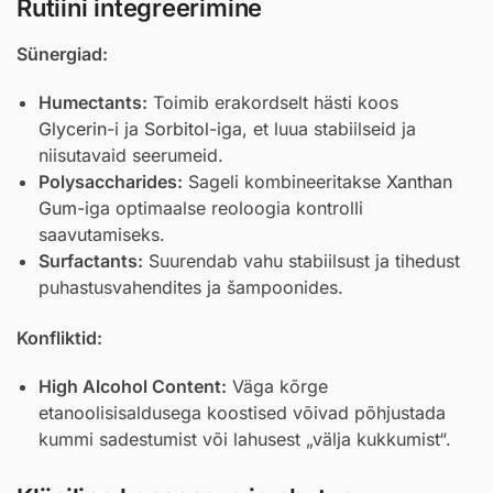
Rutiini integreerimine
Sünergiad:
Humectants:
Toimib erakordselt hästi koos
Glycerin
-i ja
Sorbitol
-iga, et luua stabiilseid ja
niisutavaid seerumeid.
Polysaccharides:
Sageli kombineeritakse
Xanthan
Gum
-iga optimaalse reoloogia kontrolli
saavutamiseks.
Surfactants:
Suurendab vahu stabiilsust ja tihedust
puhastusvahendites ja šampoonides.
Konfliktid:
High Alcohol Content:
Väga kõrge
etanoolisisaldusega koostised võivad põhjustada
kummi sadestumist või lahusest „välja kukkumist“.