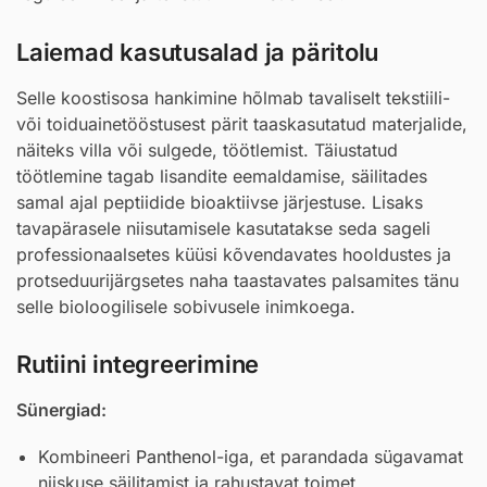
Laiemad kasutusalad ja päritolu
Selle koostisosa hankimine hõlmab tavaliselt tekstiili-
või toiduainetööstusest pärit taaskasutatud materjalide,
näiteks villa või sulgede, töötlemist. Täiustatud
töötlemine tagab lisandite eemaldamise, säilitades
samal ajal peptiidide bioaktiivse järjestuse. Lisaks
tavapärasele niisutamisele kasutatakse seda sageli
professionaalsetes küüsi kõvendavates hooldustes ja
protseduurijärgsetes naha taastavates palsamites tänu
selle bioloogilisele sobivusele inimkoega.
Rutiini integreerimine
Sünergiad:
Kombineeri
Panthenol
-iga, et parandada sügavamat
niiskuse säilitamist ja rahustavat toimet.