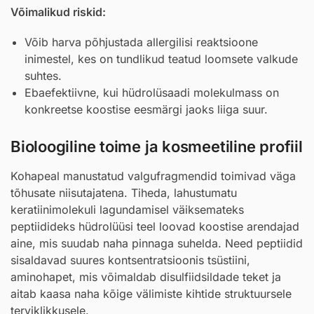
Võimalikud riskid:
Võib harva põhjustada allergilisi reaktsioone
inimestel, kes on tundlikud teatud loomsete valkude
suhtes.
Ebaefektiivne, kui hüdrolüsaadi molekulmass on
konkreetse koostise eesmärgi jaoks liiga suur.
Bioloogiline toime ja kosmeetiline profiil
Kohapeal manustatud valgufragmendid toimivad väga
tõhusate niisutajatena. Tiheda, lahustumatu
keratiinimolekuli lagundamisel väiksemateks
peptiidideks hüdrolüüsi teel loovad koostise arendajad
aine, mis suudab naha pinnaga suhelda. Need peptiidid
sisaldavad suures kontsentratsioonis tsüstiini,
aminohapet, mis võimaldab disulfiidsildade teket ja
aitab kaasa naha kõige välimiste kihtide struktuursele
terviklikkusele.