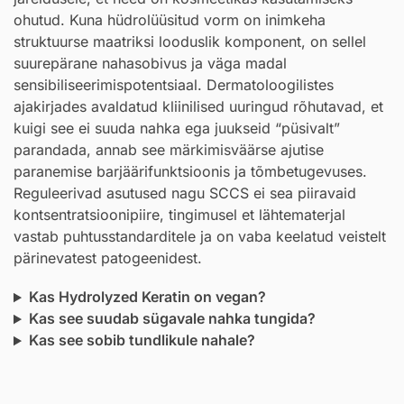
ohutud. Kuna hüdrolüüsitud vorm on inimkeha
struktuurse maatriksi looduslik komponent, on sellel
suurepärane nahasobivus ja väga madal
sensibiliseerimispotentsiaal. Dermatoloogilistes
ajakirjades avaldatud kliinilised uuringud rõhutavad, et
kuigi see ei suuda nahka ega juukseid “püsivalt”
parandada, annab see märkimisväärse ajutise
paranemise barjäärifunktsioonis ja tõmbetugevuses.
Reguleerivad asutused nagu SCCS ei sea piiravaid
kontsentratsioonipiire, tingimusel et lähtematerjal
vastab puhtusstandarditele ja on vaba keelatud veistelt
pärinevatest patogeenidest.
Kas Hydrolyzed Keratin on vegan?
Kas see suudab sügavale nahka tungida?
Kas see sobib tundlikule nahale?