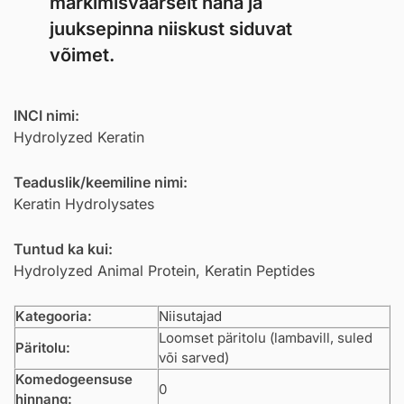
märkimisväärselt naha ja
juuksepinna niiskust siduvat
võimet.
INCI nimi:
Hydrolyzed Keratin
Teaduslik/keemiline nimi:
Keratin Hydrolysates
Tuntud ka kui:
Hydrolyzed Animal Protein, Keratin Peptides
Kategooria:
Niisutajad
Loomset päritolu (lambavill, suled
Päritolu:
või sarved)
Komedogeensuse
0
hinnang: