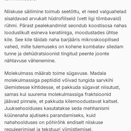
Niiskuse säilimine toimub seetõttu, et need valguahelad
sisaldavad arvukalt hüdrofiilseid (vett ligi tõmbavaid)
rühmi. Pärast pealekandmist seondub koostisosa nahas
looduslikult esineva keratiiniga, moodustades ühtse
kile. See kile täidab naha barjääris mikroskoopilised
vahed, mille tulemuseks on kohene kombatav siledam
tunne ja dehüdratsioonist tingitud peente joonte
nähtavuse vähenemine.
Molekulmass määrab toime sügavuse. Madala
molekulmassiga peptiidid võivad tungida sarvkihi
ülemistesse kihtidesse, et pakkuda sügavat niisutust,
samas kui suurema molekulmassiga fraktsioonid
jäävad pinnale, et pakkuda kilemoodustavat kaitset.
Juuksehoolduses kasutatakse seda mehhanismi
küünenaha ajutiseks parandamiseks, kuid
nahahoolduses on põhirõhk endiselt niiskuse
reguleerimisel ja tekstuuri viimistlemisel.