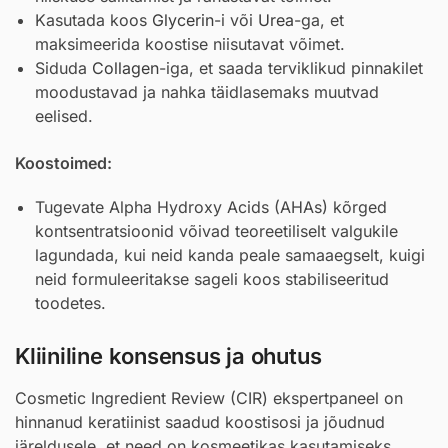
Kasutada koos
Glycerin
-i või
Urea
-ga, et
maksimeerida koostise niisutavat võimet.
Siduda
Collagen
-iga, et saada terviklikud pinnakilet
moodustavad ja nahka täidlasemaks muutvad
eelised.
Koostoimed:
Tugevate Alpha Hydroxy Acids (AHAs) kõrged
kontsentratsioonid võivad teoreetiliselt valgukile
lagundada, kui neid kanda peale samaaegselt, kuigi
neid formuleeritakse sageli koos stabiliseeritud
toodetes.
Kliiniline konsensus ja ohutus
Cosmetic Ingredient Review (CIR) ekspertpaneel on
hinnanud keratiinist saadud koostisosi ja jõudnud
järeldusele, et need on kosmeetikas kasutamiseks