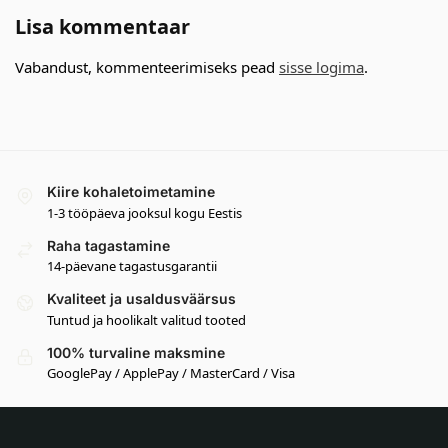
Lisa kommentaar
Vabandust, kommenteerimiseks pead
sisse logima
.
Kiire kohaletoimetamine
1-3 tööpäeva jooksul kogu Eestis
Raha tagastamine
14-päevane tagastusgarantii
Kvaliteet ja usaldusväärsus
Tuntud ja hoolikalt valitud tooted
100% turvaline maksmine
GooglePay / ApplePay / MasterCard / Visa