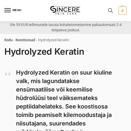
MENU
0
Üle 59 EUR tellimustele tasuta kohaletoimetamine pakiautomaati 2-4
tööpäeva jooksul.
Kodu
-
Koostisosad
-
Hydrolyzed Keratin
Hydrolyzed Keratin
Hydrolyzed Keratin on suur kiuline
valk, mis lagundatakse
ensümaatilise või keemilise
hüdrolüüsi teel väiksemateks
peptiidahelateks. See koostisosa
toimib peamiselt kilemoodustaja ja
niisutajana, suurendades