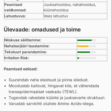
Peamised
Juuksehooldus, nahahooldus,
valdkonnad:
küünehooldus
Lahustuvus:
Vees lahustuv
Ülevaade: omadused ja toime
Niiskuse säilitamine:
Nahabarjääri taastamine:
Tekstuuri parandamine:
Irritation Risk:
Peamised eelised:
Suurendab naha elastsust ja pinna siledust.
Moodustab kaitsvat, hingavat kile, et vähendada
transepidermaalset veekadu (TEWL).
Tugevdab rabedate küünte ja juuksevarte struktuuri.
Varustab sarvkihti oluliste
Amino Acids
-idega.