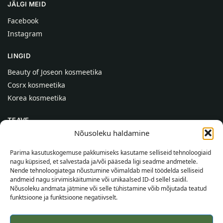
JÄLGI MEID
Facebook
Instagram
LINGID
Beauty of Joseon kosmeetika
Cosrx kosmeetika
Korea kosmeetika
TEAVE
Nõusoleku haldamine
Meist
Kontaktid
Parima kasutuskogemuse pakkumiseks kasutame selliseid tehnoloogiaid
nagu küpsised, et salvestada ja/või pääseda ligi seadme andmetele.
Abi
Nende tehnoloogiatega nõustumine võimaldab meil töödelda selliseid
andmeid nagu sirvimiskäitumine või unikaalsed ID-d sellel saidil.
TEAVE OSTJALE
Nõusoleku andmata jätmine või selle tühistamine võib mõjutada teatud
funktsioone ja funktsioone negatiivselt.
Tarnetingimused
Tingimused