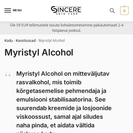
MENU
0
Üle 59 EUR tellimustele tasuta kohaletoimetamine pakiautomaati 2-4
tööpäeva jooksul.
Kodu
-
Koostisosad
-
Myristyl Alcohol
Myristyl Alcohol
Myristyl Alcohol on mitteväljutav
rasvalkohol, mis toimib
kõrgetasemelise pehmendaja ja
emulsiooni stabilisaatorina. See
suurendab kreemide ja losjoonide
viskoossust, samal ajal siludes
naha pinda, et aidata vältida