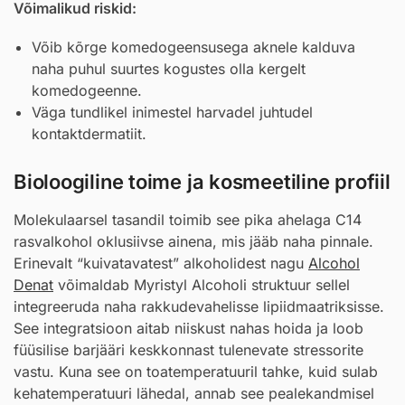
Võimalikud riskid:
Võib kõrge komedogeensusega aknele kalduva
naha puhul suurtes kogustes olla kergelt
komedogeenne.
Väga tundlikel inimestel harvadel juhtudel
kontaktdermatiit.
Bioloogiline toime ja kosmeetiline profiil
Molekulaarsel tasandil toimib see pika ahelaga C14
rasvalkohol oklusiivse ainena, mis jääb naha pinnale.
Erinevalt “kuivatavatest” alkoholidest nagu
Alcohol
Denat
võimaldab Myristyl Alcoholi struktuur sellel
integreeruda naha rakkudevahelisse lipiidmaatriksisse.
See integratsioon aitab niiskust nahas hoida ja loob
füüsilise barjääri keskkonnast tulenevate stressorite
vastu. Kuna see on toatemperatuuril tahke, kuid sulab
kehatemperatuuri lähedal, annab see pealekandmisel