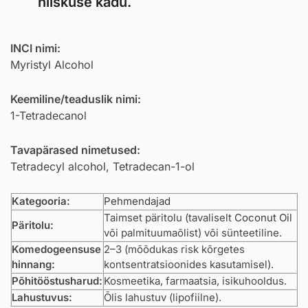
niiskuse kadu.
INCI nimi:
Myristyl Alcohol
Keemiline/teaduslik nimi:
1-Tetradecanol
Tavapärased nimetused:
Tetradecyl alcohol, Tetradecan-1-ol
Kategooria:
Pehmendajad
Taimset päritolu (tavaliselt
Coconut Oil
Päritolu:
või palmituumaõlist) või sünteetiline.
Komedogeensuse
2–3 (mõõdukas risk kõrgetes
hinnang:
kontsentratsioonides kasutamisel).
Põhitööstusharud:
Kosmeetika, farmaatsia, isikuhooldus.
Lahustuvus:
Õlis lahustuv (lipofiilne).