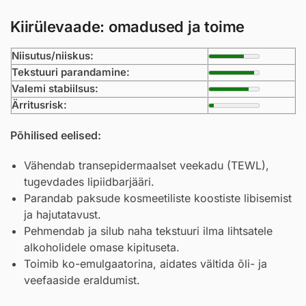
Kiirülevaade: omadused ja toime
Niisutus/niiskus:
Tekstuuri parandamine:
Valemi stabiilsus:
Ärritusrisk:
Põhilised eelised:
Vähendab transepidermaalset veekadu (TEWL),
tugevdades lipiidbarjääri.
Parandab paksude kosmeetiliste koostiste libisemist
ja hajutatavust.
Pehmendab ja silub naha tekstuuri ilma lihtsatele
alkoholidele omase kipituseta.
Toimib ko-emulgaatorina, aidates vältida õli- ja
veefaaside eraldumist.