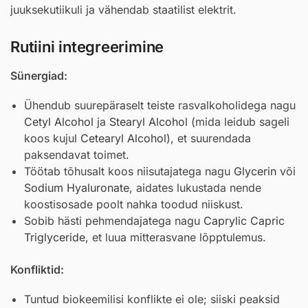
juuksekutiikuli ja vähendab staatilist elektrit.
Rutiini integreerimine
Sünergiad:
Ühendub suurepäraselt teiste rasvalkoholidega nagu
Cetyl Alcohol
ja
Stearyl Alcohol
(mida leidub sageli
koos kujul
Cetearyl Alcohol
), et suurendada
paksendavat toimet.
Töötab tõhusalt koos niisutajatega nagu
Glycerin
või
Sodium Hyaluronate
, aidates lukustada nende
koostisosade poolt nahka toodud niiskust.
Sobib hästi pehmendajatega nagu
Caprylic Capric
Triglyceride
, et luua mitterasvane lõpptulemus.
Konfliktid:
Tuntud biokeemilisi konflikte ei ole; siiski peaksid