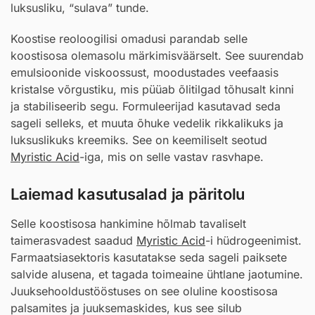
luksusliku, “sulava” tunde.
Koostise reoloogilisi omadusi parandab selle
koostisosa olemasolu märkimisväärselt. See suurendab
emulsioonide viskoossust, moodustades veefaasis
kristalse võrgustiku, mis püüab õlitilgad tõhusalt kinni
ja stabiliseerib segu. Formuleerijad kasutavad seda
sageli selleks, et muuta õhuke vedelik rikkalikuks ja
luksuslikuks kreemiks. See on keemiliselt seotud
Myristic Acid
-iga, mis on selle vastav rasvhape.
Laiemad kasutusalad ja päritolu
Selle koostisosa hankimine hõlmab tavaliselt
taimerasvadest saadud
Myristic Acid
-i hüdrogeenimist.
Farmaatsiasektoris kasutatakse seda sageli paiksete
salvide alusena, et tagada toimeaine ühtlane jaotumine.
Juuksehooldustööstuses on see oluline koostisosa
palsamites ja juuksemaskides, kus see silub