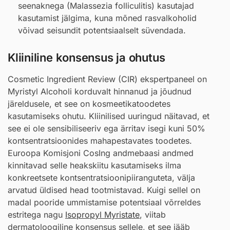
seenaknega (Malassezia folliculitis) kasutajad
kasutamist jälgima, kuna mõned rasvalkoholid
võivad seisundit potentsiaalselt süvendada.
Kliiniline konsensus ja ohutus
Cosmetic Ingredient Review (CIR) ekspertpaneel on
Myristyl Alcoholi korduvalt hinnanud ja jõudnud
järeldusele, et see on kosmeetikatoodetes
kasutamiseks ohutu. Kliinilised uuringud näitavad, et
see ei ole sensibiliseeriv ega ärritav isegi kuni 50%
kontsentratsioonides mahapestavates toodetes.
Euroopa Komisjoni CosIng andmebaasi andmed
kinnitavad selle heakskiitu kasutamiseks ilma
konkreetsete kontsentratsioonipiiranguteta, välja
arvatud üldised head tootmistavad. Kuigi sellel on
madal pooride ummistamise potentsiaal võrreldes
estritega nagu
Isopropyl Myristate
, viitab
dermatoloogiline konsensus sellele, et see jääb