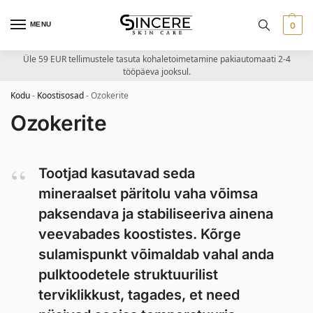
MENU
0
Üle 59 EUR tellimustele tasuta kohaletoimetamine pakiautomaati 2-4
tööpäeva jooksul.
Kodu
-
Koostisosad
-
Ozokerite
Ozokerite
Tootjad kasutavad seda
mineraalset päritolu vaha võimsa
paksendava ja stabiliseeriva ainena
veevabades koostistes. Kõrge
sulamispunkt võimaldab vahal anda
pulktoodetele struktuurilist
terviklikkust, tagades, et need