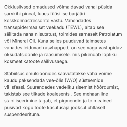
Okklusiivsed omadused võimaldavad vahal püsida
sarvkihi pinnal, luues füüsilise barjääri
keskkonnastressorite vastu. Vähendades
transepidermaalset veekadu (TEWL), aitab see
säilitada naha niisutatust, toimides sarnaselt
Petrolatum
või
Mineral Oil
. Kuna selles puuduvad taimsetes
vahades leiduvad rasvhapped, on see väga vastupidav
oksüdatsioonile ja rääsumisele, mis pikendab lõpliku
kosmeetikatoote säilivusaega.
Stabiilsus emulsioonides saavutatakse vaha võime
kaudu paksendada vee-õlis (W/O) süsteemide
välisfaasi. Suurendades vedeliku sisemist hõõrdumist,
takistab see tilkade koalesentsi. See mehaaniline
stabiliseerimine tagab, et pigmendid ja toimeained
püsivad kogu toote kasutusaja jooksul ühtlaselt
suspendeerituna.