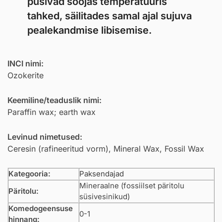
püsivad soojas temperatuuris
tahked, säilitades samal ajal sujuva
pealekandmise libisemise.
INCI nimi:
Ozokerite
Keemiline/teaduslik nimi:
Paraffin wax; earth wax
Levinud nimetused:
Ceresin (rafineeritud vorm), Mineral Wax, Fossil Wax
Kategooria:
Paksendajad
Mineraalne (fossiilset päritolu
Päritolu:
süsivesinikud)
Komedogeensuse
0-1
hinnang: