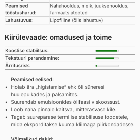
Peamised
Nahahooldus, meik, juuksehooldus,
tööstusharud:
farmaatsiatooted
Lahustuvus:
Lipofiilne (õlis lahustuv)
Kiirülevaade: omadused ja toime
Koostise stabiilsus:
Tekstuuri parandamine:
Ärritusrisk:
Peamised eelised:
Hoiab ära „higistamise” ehk õli süneresi
huulepulkades ja palsamites.
Suurendab emulsioonides õlifaasi viskoossust.
Loob naha pinnale kaitsva, mitterasvase kile.
Tagab suurepärase termilise stabiilsuse toodetele,
mida eksporditakse kuuma kliimaga piirkondadesse.
Võimalikud riskid: