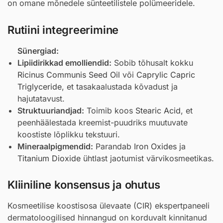
on omane mõnedele sünteetilistele polümeeridele.
Rutiini integreerimine
Sünergiad:
Lipiidirikkad emolliendid:
Sobib tõhusalt kokku
Ricinus Communis Seed Oil
või
Caprylic Capric
Triglyceride
, et tasakaalustada kõvadust ja
hajutatavust.
Struktuuriandjad:
Toimib koos
Stearic Acid
, et
peenhäälestada kreemist-puudriks muutuvate
koostiste lõplikku tekstuuri.
Mineraalpigmendid:
Parandab
Iron Oxides
ja
Titanium Dioxide
ühtlast jaotumist värvikosmeetikas.
Kliiniline konsensus ja ohutus
Kosmeetilise koostisosa ülevaate (CIR) ekspertpaneeli
dermatoloogilised hinnangud on korduvalt kinnitanud