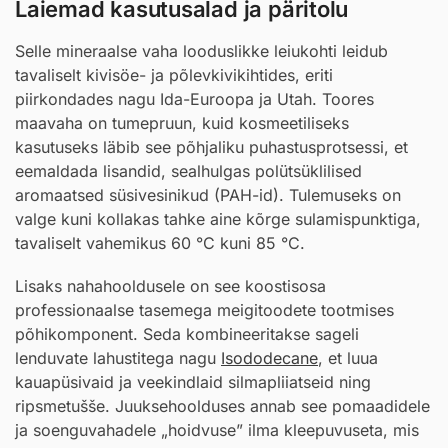
Laiemad kasutusalad ja päritolu
Selle mineraalse vaha looduslikke leiukohti leidub
tavaliselt kivisöe- ja põlevkivikihtides, eriti
piirkondades nagu Ida-Euroopa ja Utah. Toores
maavaha on tumepruun, kuid kosmeetiliseks
kasutuseks läbib see põhjaliku puhastusprotsessi, et
eemaldada lisandid, sealhulgas polütsüklilised
aromaatsed süsivesinikud (PAH-id). Tulemuseks on
valge kuni kollakas tahke aine kõrge sulamispunktiga,
tavaliselt vahemikus 60 °C kuni 85 °C.
Lisaks nahahooldusele on see koostisosa
professionaalse tasemega meigitoodete tootmises
põhikomponent. Seda kombineeritakse sageli
lenduvate lahustitega nagu
Isododecane
, et luua
kauapüsivaid ja veekindlaid silmapliiatseid ning
ripsmetušše. Juuksehoolduses annab see pomaadidele
ja soenguvahadele „hoidvuse” ilma kleepuvuseta, mis