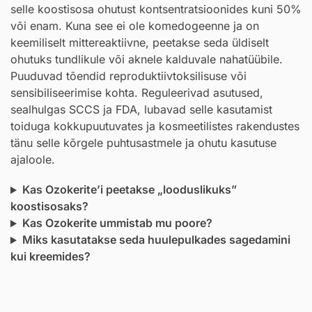
selle koostisosa ohutust kontsentratsioonides kuni 50%
või enam. Kuna see ei ole komedogeenne ja on
keemiliselt mittereaktiivne, peetakse seda üldiselt
ohutuks tundlikule või aknele kalduvale nahatüübile.
Puuduvad tõendid reproduktiivtoksilisuse või
sensibiliseerimise kohta. Reguleerivad asutused,
sealhulgas SCCS ja FDA, lubavad selle kasutamist
toiduga kokkupuutuvates ja kosmeetilistes rakendustes
tänu selle kõrgele puhtusastmele ja ohutu kasutuse
ajaloole.
Kas Ozokerite’i peetakse „looduslikuks”
koostisosaks?
Kas Ozokerite ummistab mu poore?
Miks kasutatakse seda huulepulkades sagedamini
kui kreemides?