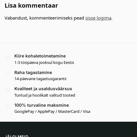
Lisa kommentaar
Vabandust, kommenteerimiseks pead
sisse logima
.
Kiire kohaletoimetamine
1-3 tööpäeva jooksul kogu Eestis
Raha tagastamine
14-päevane tagastusgarantii
Kvaliteet ja usaldusväärsus
Tuntud ja hoolikalt valitud tooted
100% turvaline maksmine
GooglePay / ApplePay / MasterCard / Visa
JÄLGI MEID