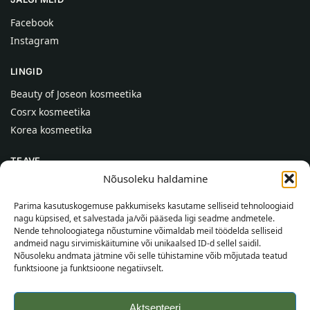
Facebook
Instagram
LINGID
Beauty of Joseon kosmeetika
Cosrx kosmeetika
Korea kosmeetika
TEAVE
Nõusoleku haldamine
Meist
Kontaktid
Parima kasutuskogemuse pakkumiseks kasutame selliseid tehnoloogiaid
nagu küpsised, et salvestada ja/või pääseda ligi seadme andmetele.
Abi
Nende tehnoloogiatega nõustumine võimaldab meil töödelda selliseid
andmeid nagu sirvimiskäitumine või unikaalsed ID-d sellel saidil.
TEAVE OSTJALE
Nõusoleku andmata jätmine või selle tühistamine võib mõjutada teatud
funktsioone ja funktsioone negatiivselt.
Tarnetingimused
Tingimused
Aktsepteeri
Privaatsuspoliitika