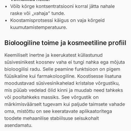
Võib kõrge kontsentratsiooni korral jätta nahale
raske või „vahaja” tunde.
Koostamisprotsessi käigus on vaja kõrgeid
kuumutamistemperatuure.
Bioloogiline toime ja kosmeetiline profiil
Keemiliselt inertne ja keerukatest küllastunud
süsivesinikest koosnev vaha ei tungi nahka ega mõjuta
bioloogilisi radu. Selle peamine funktsioon on pigem
füüsikaline kui farmakoloogiline. Koostisesse lisatuna
moodustavad süsivesinikahelad kristalse võrgustiku,
mis püüab vedelad õlid kinni ja muudab need tahkeks
või pooltahkeks massiks. See võrgustik on
märkimisväärselt tugevam kui paljude taimsete vahade
oma, mistõttu on see keeratavate aplikaatoritega
toodete mehaanilise stabiilsuse seisukohalt
asendamatu.