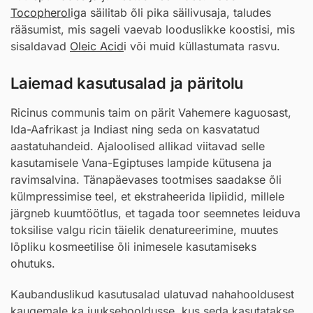
Tocopherol
iga säilitab õli pika säilivusaja, taludes
rääsumist, mis sageli vaevab looduslikke koostisi, mis
sisaldavad
Oleic Acid
i või muid küllastumata rasvu.
Laiemad kasutusalad ja päritolu
Ricinus communis taim on pärit Vahemere kaguosast,
Ida-Aafrikast ja Indiast ning seda on kasvatatud
aastatuhandeid. Ajaloolised allikad viitavad selle
kasutamisele Vana-Egiptuses lampide kütusena ja
ravimsalvina. Tänapäevases tootmises saadakse õli
külmpressimise teel, et ekstraheerida lipiidid, millele
järgneb kuumtöötlus, et tagada toor seemnetes leiduva
toksilise valgu ricin täielik denatureerimine, muutes
lõpliku kosmeetilise õli inimesele kasutamiseks
ohutuks.
Kaubanduslikud kasutusalad ulatuvad nahahooldusest
kaugemale ka juuksehooldusse, kus seda kasutatakse