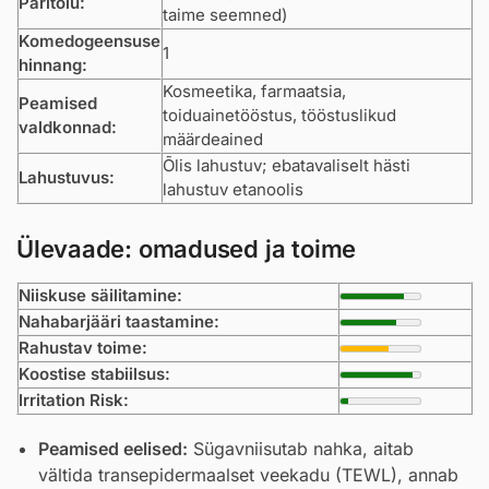
Päritolu:
taime seemned)
Komedogeensuse
1
hinnang:
Kosmeetika, farmaatsia,
Peamised
toiduainetööstus, tööstuslikud
valdkonnad:
määrdeained
Õlis lahustuv; ebatavaliselt hästi
Lahustuvus:
lahustuv etanoolis
Ülevaade: omadused ja toime
Niiskuse säilitamine:
Nahabarjääri taastamine:
Rahustav toime:
Koostise stabiilsus:
Irritation Risk:
Peamised eelised:
Sügavniisutab nahka, aitab
vältida transepidermaalset veekadu (TEWL), annab