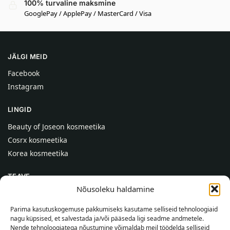
100% turvaline maksmine
GooglePay / ApplePay / MasterCard / Visa
JÄLGI MEID
Facebook
Instagram
LINGID
Beauty of Joseon kosmeetika
Cosrx kosmeetika
Korea kosmeetika
TEAVE
Nõusoleku haldamine
Meist
Kontaktid
Parima kasutuskogemuse pakkumiseks kasutame selliseid tehnoloogiaid
nagu küpsised, et salvestada ja/või pääseda ligi seadme andmetele.
Abi
Nende tehnoloogiatega nõustumine võimaldab meil töödelda selliseid