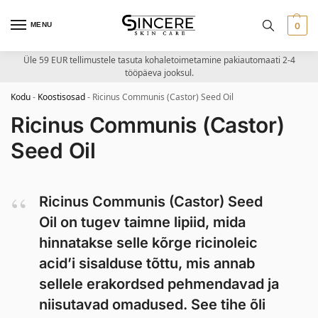
MENU
0
Üle 59 EUR tellimustele tasuta kohaletoimetamine pakiautomaati 2-4
tööpäeva jooksul.
Kodu
-
Koostisosad
-
Ricinus Communis (Castor) Seed Oil
Ricinus Communis (Castor)
Seed Oil
Ricinus Communis (Castor) Seed
Oil on tugev taimne lipiid, mida
hinnatakse selle kõrge ricinoleic
acid’i sisalduse tõttu, mis annab
sellele erakordsed pehmendavad ja
niisutavad omadused. See tihe õli