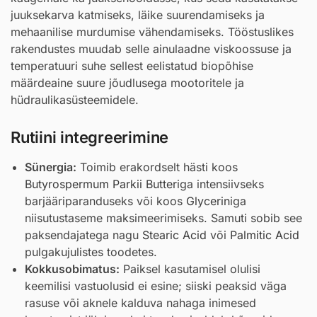
juuksekarva katmiseks, läike suurendamiseks ja
mehaanilise murdumise vähendamiseks. Tööstuslikes
rakendustes muudab selle ainulaadne viskoossuse ja
temperatuuri suhe sellest eelistatud biopõhise
määrdeaine suure jõudlusega mootoritele ja
hüdraulikasüsteemidele.
Rutiini integreerimine
Sünergia:
Toimib erakordselt hästi koos
Butyrospermum Parkii Butter
iga intensiivseks
barjääriparanduseks või koos
Glycerin
iga
niisutustaseme maksimeerimiseks. Samuti sobib see
paksendajatega nagu
Stearic Acid
või
Palmitic Acid
pulgakujulistes toodetes.
Kokkusobimatus:
Paiksel kasutamisel olulisi
keemilisi vastuolusid ei esine; siiski peaksid väga
rasuse või aknele kalduva nahaga inimesed