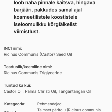
loob naha pinnale kaitsva, hingava
barjääri, pakkudes samal ajal
kosmeetilistele koostistele
iseloomulikku kõrgläikelist
viimistlust.
INCI nimi:
Ricinus Communis (Castor) Seed Oil
Teaduslik/keemiline nimi:
Ricinus Communis Triglyceride
Tuntud ka kui:
Castor Oil, Palma Christi Oil, Tangantangan Oil
Kategooria:
Pehmendajad
Taimset päritolu (Ricinus communis