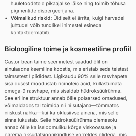
huuletoodetele pikaajalise läike ning toimib tõhusa
pigmentide dispergeerijana.
Võimalikud riskid:
Üldiselt ei ärrita, kuigi harvadel
juhtudel võib tundlikel inimestel esineda
kontaktdermatiiti.
Bioloogiline toime ja kosmeetiline profiil
Castor bean taime seemnetest saadud õlil on
ainulaadne keemiline koostis, mis eristab seda teistest
taimsetest lipiididest. Ligikaudu 90% selle rasvhapete
sisaldusest moodustab ricinoleic acid, küllastumata
omega-9 rasvhape, mis sisaldab hüdroksüülrühma.
See eriline struktuur annab õlile polaarsed omadused,
võimaldades tal toimida nii niisutajana—tõmmates
niiskust nahka—kui ka oklusiivse ainena, mis selle
sinna lukustab. Selle hüdroksüülrühma olemasolu
annab õlile ka iseloomuliku kõrge viskoossuse ja
parema oksüdatsioonikindluse võrreldes õlidega, mis