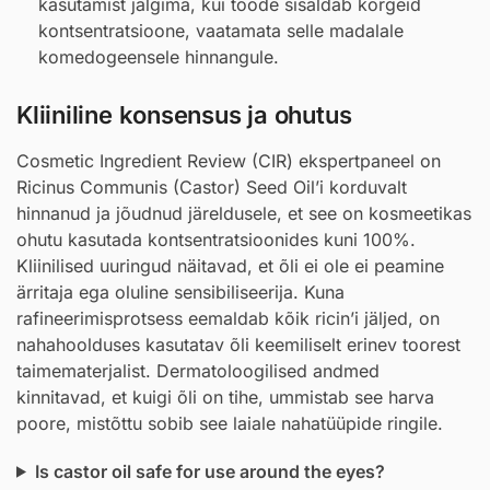
kasutamist jälgima, kui toode sisaldab kõrgeid
kontsentratsioone, vaatamata selle madalale
komedogeensele hinnangule.
Kliiniline konsensus ja ohutus
Cosmetic Ingredient Review (CIR) ekspertpaneel on
Ricinus Communis (Castor) Seed Oil’i korduvalt
hinnanud ja jõudnud järeldusele, et see on kosmeetikas
ohutu kasutada kontsentratsioonides kuni 100%.
Kliinilised uuringud näitavad, et õli ei ole ei peamine
ärritaja ega oluline sensibiliseerija. Kuna
rafineerimisprotsess eemaldab kõik ricin’i jäljed, on
nahahoolduses kasutatav õli keemiliselt erinev toorest
taimematerjalist. Dermatoloogilised andmed
kinnitavad, et kuigi õli on tihe, ummistab see harva
poore, mistõttu sobib see laiale nahatüüpide ringile.
Is castor oil safe for use around the eyes?