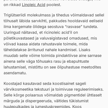
on rikkad
Linoleic Acid
poolest.
Triglütseriidi molekulmass ja tihedus võimaldavad sellel
tõhusalt läbida sarvkihti, pakkudes hooldavaid eeliseid
ilma kergemate õlidega seostuva “rasvase” tundeta.
Uuringud näitavad, et ricinoleic acid’il on
põletikuvastased ja valuvaigistavad omadused, mis
võivad kaasa aidata rahustavale toimele, mida
täheldatakse ärritunud nahale kandmisel. Lisaks
muudab selle võime toimida pindaktiivse aine sarnase
ainena selle väga tõhusaks rasu ja ebapuhtuste
lahustamisel, mistõttu on see õlipuhastuse meetodites
asendamatu.
Koostajad kasutavad seda koostisainet sageli
värvikosmeetika tekstuuri ja toimivuse reguleerimiseks.
Selle kõrge polaarsus võimaldab pigmentidel ühtlaselt
märguda ja dispergeeruda, vältides tükistumist
huulepulkades ja jumestuskreemides. Koos