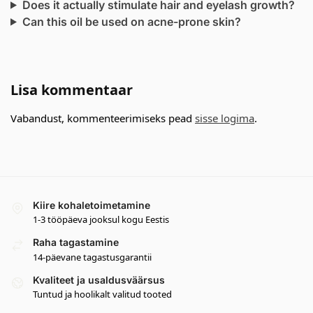
Does it actually stimulate hair and eyelash growth?
Can this oil be used on acne-prone skin?
Lisa kommentaar
Vabandust, kommenteerimiseks pead
sisse logima
.
Kiire kohaletoimetamine
1-3 tööpäeva jooksul kogu Eestis
Raha tagastamine
14-päevane tagastusgarantii
Kvaliteet ja usaldusväärsus
Tuntud ja hoolikalt valitud tooted