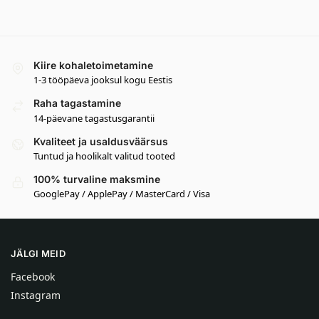
Kiire kohaletoimetamine
1-3 tööpäeva jooksul kogu Eestis
Raha tagastamine
14-päevane tagastusgarantii
Kvaliteet ja usaldusväärsus
Tuntud ja hoolikalt valitud tooted
100% turvaline maksmine
GooglePay / ApplePay / MasterCard / Visa
JÄLGI MEID
Facebook
Instagram