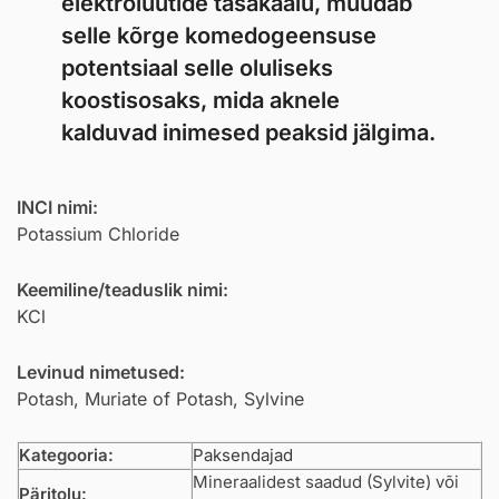
elektrolüütide tasakaalu, muudab
selle kõrge komedogeensuse
potentsiaal selle oluliseks
koostisosaks, mida aknele
kalduvad inimesed peaksid jälgima.
INCI nimi:
Potassium Chloride
Keemiline/teaduslik nimi:
KCl
Levinud nimetused:
Potash, Muriate of Potash, Sylvine
Kategooria:
Paksendajad
Mineraalidest saadud (Sylvite) või
Päritolu: