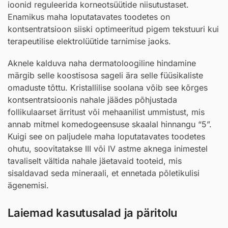
ioonid reguleerida korneotsüütide niisutustaset.
Enamikus maha loputatavates toodetes on
kontsentratsioon siiski optimeeritud pigem tekstuuri kui
terapeutilise elektrolüütide tarnimise jaoks.
Aknele kalduva naha dermatoloogiline hindamine
märgib selle koostisosa sageli ära selle füüsikaliste
omaduste tõttu. Kristallilise soolana võib see kõrges
kontsentratsioonis nahale jäädes põhjustada
follikulaarset ärritust või mehaanilist ummistust, mis
annab mitmel komedogeensuse skaalal hinnangu “5”.
Kuigi see on paljudele maha loputatavates toodetes
ohutu, soovitatakse III või IV astme aknega inimestel
tavaliselt vältida nahale jäetavaid tooteid, mis
sisaldavad seda mineraali, et ennetada põletikulisi
ägenemisi.
Laiemad kasutusalad ja päritolu