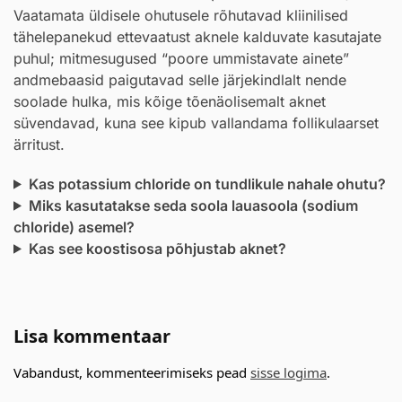
Vaatamata üldisele ohutusele rõhutavad kliinilised
tähelepanekud ettevaatust aknele kalduvate kasutajate
puhul; mitmesugused “poore ummistavate ainete”
andmebaasid paigutavad selle järjekindlalt nende
soolade hulka, mis kõige tõenäolisemalt aknet
süvendavad, kuna see kipub vallandama follikulaarset
ärritust.
Kas potassium chloride on tundlikule nahale ohutu?
Miks kasutatakse seda soola lauasoola (sodium
chloride) asemel?
Kas see koostisosa põhjustab aknet?
Lisa kommentaar
Vabandust, kommenteerimiseks pead
sisse logima
.