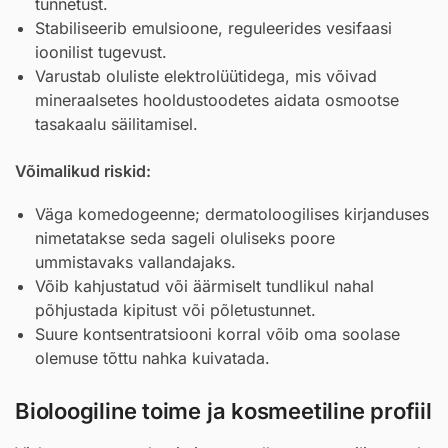
tunnetust.
Stabiliseerib emulsioone, reguleerides vesifaasi
ioonilist tugevust.
Varustab oluliste elektrolüütidega, mis võivad
mineraalsetes hooldustoodetes aidata osmootse
tasakaalu säilitamisel.
Võimalikud riskid:
Väga komedogeenne; dermatoloogilises kirjanduses
nimetatakse seda sageli oluliseks poore
ummistavaks vallandajaks.
Võib kahjustatud või äärmiselt tundlikul nahal
põhjustada kipitust või põletustunnet.
Suure kontsentratsiooni korral võib oma soolase
olemuse tõttu nahka kuivatada.
Bioloogiline toime ja kosmeetiline profiil