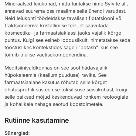
Mineraalsed leiukohad, mida tuntakse nime Sylvite all,
annavad suurema osa maailma selle ühendi varudest.
Neid leiukohti töödeldakse tavaliselt flotatsiooni või
fraktsioneeriva kristallimise teel, et saavutada
kosmeetika- ja farmaatsiaklassi jaoks vajalik kõrge
puhtus. Kuigi see esineb looduslikult, nimetatakse seda
tööstuslikes kontekstides sageli “potash”, kus see
toimib olulise väetisekomponendina.
Meditsiinivaldkonnas on see sool hädavajalik
hüpokaleemia (kaaliumipuuduse) raviks. See
farmaatsiaalane kasutus rõhutab selle kõrget
ohutusprofiili süsteemse toksilisuse seisukohast, kuigi
selle paiksed mõjud keskenduvad rohkem reoloogiale
ja kohalikele nahaga seotud koostoimetele.
Rutiinne kasutamine
Sünergiad: