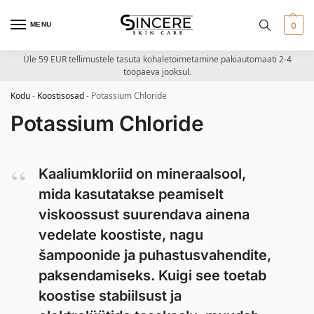
MENU
0
Üle 59 EUR tellimustele tasuta kohaletoimetamine pakiautomaati 2-4
tööpäeva jooksul.
Kodu
-
Koostisosad
-
Potassium Chloride
Potassium Chloride
Kaaliumkloriid on mineraalsool,
mida kasutatakse peamiselt
viskoossust suurendava ainena
vedelate koostiste, nagu
šampoonide ja puhastusvahendite,
paksendamiseks. Kuigi see toetab
koostise stabiilsust ja