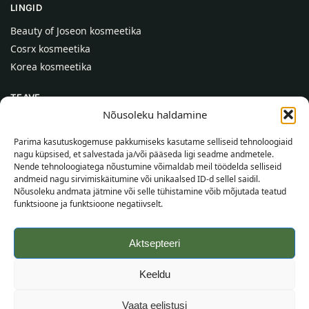
LINGID
Beauty of Joseon kosmeetika
Cosrx kosmeetika
Korea kosmeetika
TEAVE
Nõusoleku haldamine
Meist
Kontaktid
Parima kasutuskogemuse pakkumiseks kasutame selliseid tehnoloogiaid
nagu küpsised, et salvestada ja/või pääseda ligi seadme andmetele.
Abi
Nende tehnoloogiatega nõustumine võimaldab meil töödelda selliseid
andmeid nagu sirvimiskäitumine või unikaalsed ID-d sellel saidil.
TEAVE OSTJALE
Nõusoleku andmata jätmine või selle tühistamine võib mõjutada teatud
funktsioone ja funktsioone negatiivselt.
Tarnetingimused
Tingimused
Aktsepteeri
Privaatsuspoliitika
Veebikaart
Keeldu
©
2026
SincereSkin.ee
Kõik õigused kaitstud.
Vaata eelistusi