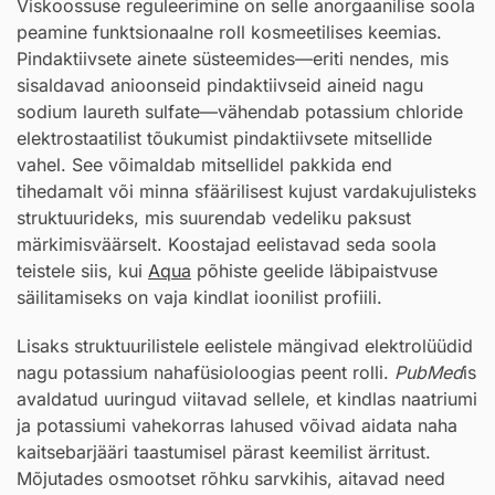
Viskoossuse reguleerimine on selle anorgaanilise soola
peamine funktsionaalne roll kosmeetilises keemias.
Pindaktiivsete ainete süsteemides—eriti nendes, mis
sisaldavad anioonseid pindaktiivseid aineid nagu
sodium laureth sulfate—vähendab potassium chloride
elektrostaatilist tõukumist pindaktiivsete mitsellide
vahel. See võimaldab mitsellidel pakkida end
tihedamalt või minna sfäärilisest kujust vardakujulisteks
struktuurideks, mis suurendab vedeliku paksust
märkimisväärselt. Koostajad eelistavad seda soola
teistele siis, kui
Aqua
põhiste geelide läbipaistvuse
säilitamiseks on vaja kindlat ioonilist profiili.
Lisaks struktuurilistele eelistele mängivad elektrolüüdid
nagu potassium nahafüsioloogias peent rolli.
PubMed
is
avaldatud uuringud viitavad sellele, et kindlas naatriumi
ja potassiumi vahekorras lahused võivad aidata naha
kaitsebarjääri taastumisel pärast keemilist ärritust.
Mõjutades osmootset rõhku sarvkihis, aitavad need