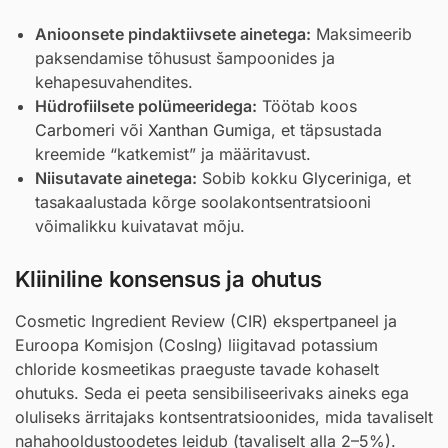
Anioonsete pindaktiivsete ainetega:
Maksimeerib
paksendamise tõhusust šampoonides ja
kehapesuvahendites.
Hüdrofiilsete polümeeridega:
Töötab koos
Carbomer
i või
Xanthan Gum
iga, et täpsustada
kreemide “katkemist” ja määritavust.
Niisutavate ainetega:
Sobib kokku
Glycerin
iga, et
tasakaalustada kõrge soolakontsentratsiooni
võimalikku kuivatavat mõju.
Kliiniline konsensus ja ohutus
Cosmetic Ingredient Review (CIR) ekspertpaneel ja
Euroopa Komisjon (CosIng) liigitavad potassium
chloride kosmeetikas praeguste tavade kohaselt
ohutuks. Seda ei peeta sensibiliseerivaks aineks ega
oluliseks ärritajaks kontsentratsioonides, mida tavaliselt
nahahooldustoodetes leidub (tavaliselt alla 2–5%).