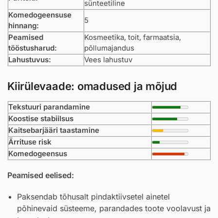
sünteetiline
Komedogeensuse
5
hinnang:
Peamised
Kosmeetika, toit, farmaatsia,
tööstusharud:
põllumajandus
Lahustuvus:
Vees lahustuv
Kiirülevaade: omadused ja mõjud
Tekstuuri parandamine
Koostise stabiilsus
Kaitsebarjääri taastamine
Ärrituse risk
Komedogeensus
Peamised eelised:
Paksendab tõhusalt pindaktiivsetel ainetel
põhinevaid süsteeme, parandades toote voolavust ja