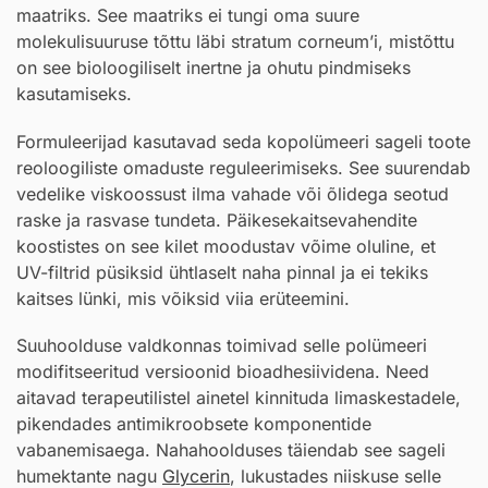
maatriks. See maatriks ei tungi oma suure
molekulisuuruse tõttu läbi stratum corneum’i, mistõttu
on see bioloogiliselt inertne ja ohutu pindmiseks
kasutamiseks.
Formuleerijad kasutavad seda kopolümeeri sageli toote
reoloogiliste omaduste reguleerimiseks. See suurendab
vedelike viskoossust ilma vahade või õlidega seotud
raske ja rasvase tundeta. Päikesekaitsevahendite
koostistes on see kilet moodustav võime oluline, et
UV-filtrid püsiksid ühtlaselt naha pinnal ja ei tekiks
kaitses lünki, mis võiksid viia erüteemini.
Suuhoolduse valdkonnas toimivad selle polümeeri
modifitseeritud versioonid bioadhesiividena. Need
aitavad terapeutilistel ainetel kinnituda limaskestadele,
pikendades antimikroobsete komponentide
vabanemisaega. Nahahoolduses täiendab see sageli
humektante nagu
Glycerin
, lukustades niiskuse selle