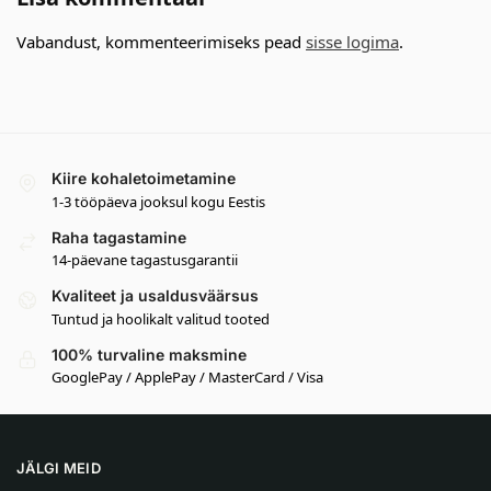
Vabandust, kommenteerimiseks pead
sisse logima
.
Kiire kohaletoimetamine
1-3 tööpäeva jooksul kogu Eestis
Raha tagastamine
14-päevane tagastusgarantii
Kvaliteet ja usaldusväärsus
Tuntud ja hoolikalt valitud tooted
100% turvaline maksmine
GooglePay / ApplePay / MasterCard / Visa
JÄLGI MEID