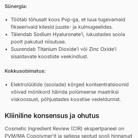
Sünergia:
Töötab tõhusalt koos
Pvp
-ga, et luua tugevamaid
fikseerivaid kilesid juuste- ja kulmugeelides.
Täiendab
Sodium Hyaluronate
’i, lukustades soola
poolt pakutud niisutuse.
Suurendab
Titanium Dioxide
’i või
Zinc Oxide
’i
sisaldavate koostiste veekindlust.
Kokkusobimatus:
Elektrolüütide (soolade) kõrged kontsentratsioonid
võivad mõnikord häirida polümeerse maatriksi
viskoossust, põhjustades koostise vedeldumist.
Kliiniline konsensus ja ohutus
Cosmetic Ingredient Review (CIR) ekspertpaneel on
PVM/MA Copolymer’it ja sellega seotud sooli hinnanud