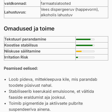
valdkonnad:
farmaatsiatooted
Vees dispergeeruv (happevorm),
Lahustuvus:
alkoholis lahustuv
Omadused ja toime
Tekstuuri parandamine
Koostise stabiilsus
Niiskuse säilitamine
Irritation Risk
Peamised eelised:
Loob pideva, mittekleepuva kile, mis parandab
toodete püsivust nahal.
Stabiliseerib keerukaid emulsioone, et vältida
faaside eraldumist aja jooksul.
Toimib pigmentide ja aktiivsete pulbrite
suspendeeriva ainena.