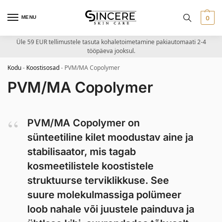
MENU
0
Üle 59 EUR tellimustele tasuta kohaletoimetamine pakiautomaati 2-4
tööpäeva jooksul.
Kodu
-
Koostisosad
-
PVM/MA Copolymer
PVM/MA Copolymer
PVM/MA Copolymer on
sünteetiline kilet moodustav aine ja
stabilisaator, mis tagab
kosmeetilistele koostistele
struktuurse terviklikkuse. See
suure molekulmassiga polümeer
loob nahale või juustele painduva ja