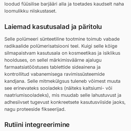
loodud füüsilise barjääri alla ja toetades kaudselt naha
loomulikku niiskustaset.
Laiemad kasutusalad ja päritolu
Selle polümeeri sünteetiline tootmine toimub vabade
radikaalide polümerisatsiooni teel. Kuigi selle kõige
silmapaistvam kasutusala on kosmeetikas ja isiklikus
hoolduses, on sellel märkimisväärne ajalugu
farmaatsiatööstuses tablettide sideainena ja
kontrollitud vabanemisega ravimissüsteemide
kandjana. Selle mitmekülgsus tuleneb võimest muuta
see erinevateks sooladeks (näiteks kaltsiumi- või
naatriumisooladeks), mis muudab selle lahustuvust ja
adhesiivset tugevust konkreetsete kasutusviiside jaoks,
nagu proteeside fikseerijad.
Rutiini integreerimine