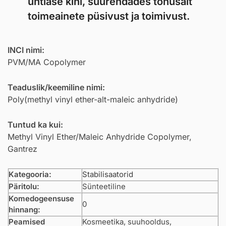
ühtlase kihi, suurendades tõhusalt
toimeainete püsivust ja toimivust.
INCI nimi:
PVM/MA Copolymer
Teaduslik/keemiline nimi:
Poly(methyl vinyl ether-alt-maleic anhydride)
Tuntud ka kui:
Methyl Vinyl Ether/Maleic Anhydride Copolymer,
Gantrez
Kategooria:
Stabilisaatorid
Päritolu:
Sünteetiline
Komedogeensuse
0
hinnang:
Peamised
Kosmeetika, suuhooldus,