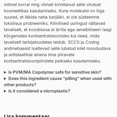
mitmel korral ning viimati kinnitanud selle ohutust
kosmeetikas kasutamiseks. Kuna molekulid on liiga
suured, et läbida naha barjääri, ei ole süsteemne
toksilisus probleemiks. Kliinilised uuringud näitavad
tavaliselt, et koostisosa ei ärrita ega sensibiliseeri isegi
kõrgemates kontsentratsioonides kui need, mida
tavaliselt tarbijatoodetes leidub. SCCS ja CosIng
andmebaasid loetlevad selle lubatud kilet moodustava
ja antistaatilise ainena ilma piiravate
kontsentratsioonipiirideta paikseks kasutamiseks.
Is PVM/MA Copolymer safe for sensitive skin?
Does this ingredient cause “pilling” when used with
other products?
Is it considered a microplastic?
Lisa kommentaar