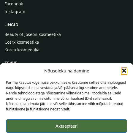
Facebook
Instagram
LINGID
Beauty of Joseon kosmeetika
Cosrx kosmeetika
Korea kosmeetika
TEAVE
Nõusoleku haldamine
Meist
Kontaktid
Parima kasutuskogemuse pakkumiseks kasutame selliseid tehnoloogiaid
nagu küpsised, et salvestada ja/või pääseda ligi seadme andmetele.
Abi
Nende tehnoloogiatega nõustumine võimaldab meil töödelda selliseid
andmeid nagu sirvimiskäitumine või unikaalsed ID-d sellel saidil.
TEAVE OSTJALE
Nõusoleku andmata jätmine või selle tühistamine võib mõjutada teatud
funktsioone ja funktsioone negatiivselt.
Tarnetingimused
Tingimused
Aktsepteeri
Privaatsuspoliitika