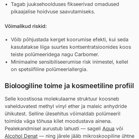
Tagab juuksehoolduses fikseerivad omadused
pikaajalise hoidvuse saavutamiseks.
Võimalikud riskid:
Võib põhjustada kerget koorumise efekti, kui seda
kasutatakse liiga suurtes kontsentratsioonides koos
teiste polümeeridega nagu
Carbomer
.
Minimaalne sensibiliseerumise risk inimestel, kellel
on spetsiifiline polümeeriallergia.
Bioloogiline toime ja kosmeetiline profiil
Selle koostisosa molekulaarne struktuur koosneb
vahelduvatest methyl vinyl ether ja maleic anhydride
ühikutest. Selline ülesehitus võimaldab polümeeril
toimida väga tõhusa kilet moodustava ainena.
Pealekandmisel aurustub lahusti — sageli
Aqua
või
Alcohol Denat
— ning järele jääb mikroskoopiline ühtne