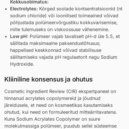
Kokkusobimatus:
Electrolytes:
Kõrged soolade kontsentratsioonid (nt
sodium chloride) või ioonilised toimeained võivad
põhjustada polümeervõrgustiku kokkuvarisemise,
mille tulemuseks on viskoossuse vähenemine.
Low pH:
Polümeer vajab tavaliselt pH-d üle 5.5, et
säilitada maksimaalne paksendustõhusus;
happelised keskkonnad võivad stabiilsuse
säilitamiseks vajada pH regulaatorit nagu
Sodium
Hydroxide
.
Kliiniline konsensus ja ohutus
Cosmetic Ingredient Review (CIR) ekspertpaneel on
hinnanud acrylates copolymereid ja jõudnud
järeldusele, et need on kosmeetikas kasutamiseks
ohutud, kui need on formuleeritud mitteärritavatena.
Kuna Sodium Acrylates Copolymer on suure
molekulmassiga polümeer, puudub sellel süsteemse