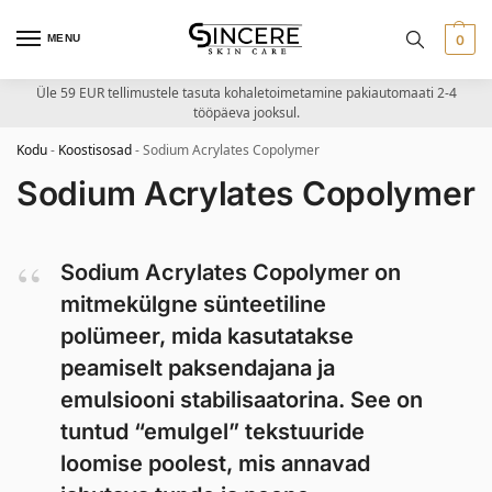
MENU
0
Üle 59 EUR tellimustele tasuta kohaletoimetamine pakiautomaati 2-4
tööpäeva jooksul.
Kodu
-
Koostisosad
-
Sodium Acrylates Copolymer
Sodium Acrylates Copolymer
Sodium Acrylates Copolymer on
mitmekülgne sünteetiline
polümeer, mida kasutatakse
peamiselt paksendajana ja
emulsiooni stabilisaatorina. See on
tuntud “emulgel” tekstuuride
loomise poolest, mis annavad