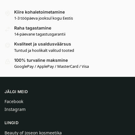
Kiire kohaletoimetamine
1-3 tööpäeva jooksul kogu Eestis
Raha tagastamine
14-päevane tagastusgarantii
Kvaliteet ja usaldusväärsus
Tuntud ja hoolikalt valitud tooted
100% turvaline maksmine
GooglePay / ApplePay / MasterCard / Visa
JÄLGI MEID
Facebook
Instagram
LINGID
Beauty of Joseon kosmeetika