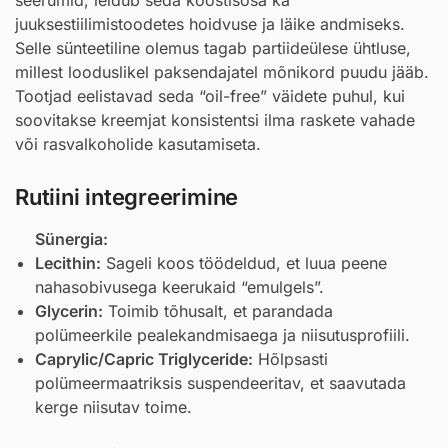
juuksestiilimistoodetes hoidvuse ja läike andmiseks.
Selle sünteetiline olemus tagab partiideülese ühtluse,
millest looduslikel paksendajatel mõnikord puudu jääb.
Tootjad eelistavad seda “oil-free” väidete puhul, kui
soovitakse kreemjat konsistentsi ilma raskete vahade
või rasvalkoholide kasutamiseta.
Rutiini integreerimine
Sünergia:
Lecithin:
Sageli koos töödeldud, et luua peene
nahasobivusega keerukaid “emulgels”.
Glycerin:
Toimib tõhusalt, et parandada
polümeerkile pealekandmisaega ja niisutusprofiili.
Caprylic/Capric Triglyceride:
Hõlpsasti
polümeermaatriksis suspendeeritav, et saavutada
kerge niisutav toime.