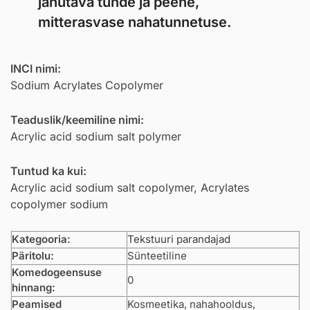
jahutava tunde ja peene,
mitterasvase nahatunnetuse.
INCI nimi:
Sodium Acrylates Copolymer
Teaduslik/keemiline nimi:
Acrylic acid sodium salt polymer
Tuntud ka kui:
Acrylic acid sodium salt copolymer, Acrylates
copolymer sodium
Kategooria:
Tekstuuri parandajad
Päritolu:
Sünteetiline
Komedogeensuse
0
hinnang:
Peamised
Kosmeetika, nahahooldus,