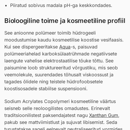
Piiratud sobivus madala pH-ga keskkondades.
Bioloogiline toime ja kosmeetiline profiil
See anioonne polümeer toimib hüdrogeeli
moodustumise kaudu kosmeetilise koostise vesifaasis.
Kui see dispergeeritakse
Aqua
-s, paisuvad
polümeeriahelad karboksülaatrühmade negatiivsete
laengute vahelise elektrostaatilise tõuke tõttu. See
paisumine loob struktureeritud võrgustiku, mis seob
veemolekule, suurendades tõhusalt viskoossust ja
tagades õlidele ning teistele hüdrofoobsetele
koostisosadele stabiilse suspensiooni.
Sodium Acrylates Copolymeri kosmeetiline väärtus
seisneb selle reoloogilistes omadustes. Erinevalt
traditsioonilistest paksendajatest nagu
Xanthan Gum
,
pakub see mattviimistlust ja sujuvat libisemist. Seda
turustatakse sageli eelnevalt neutraliseeritud vormides,