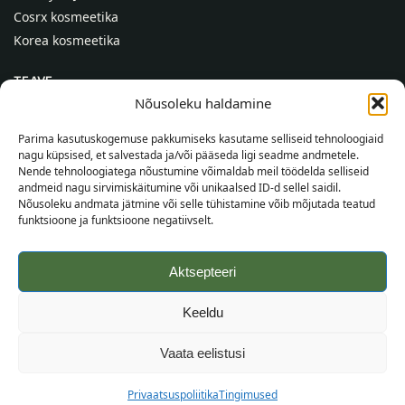
Cosrx kosmeetika
Korea kosmeetika
TEAVE
Nõusoleku haldamine
Meist
Kontaktid
Parima kasutuskogemuse pakkumiseks kasutame selliseid tehnoloogiaid
nagu küpsised, et salvestada ja/või pääseda ligi seadme andmetele.
Abi
Nende tehnoloogiatega nõustumine võimaldab meil töödelda selliseid
andmeid nagu sirvimiskäitumine või unikaalsed ID-d sellel saidil.
TEAVE OSTJALE
Nõusoleku andmata jätmine või selle tühistamine võib mõjutada teatud
funktsioone ja funktsioone negatiivselt.
Tarnetingimused
Tingimused
Aktsepteeri
Privaatsuspoliitika
Veebikaart
Keeldu
©
2026
SincereSkin.ee
Kõik õigused kaitstud.
Vaata eelistusi
Privaatsuspoliitika
Tingimused