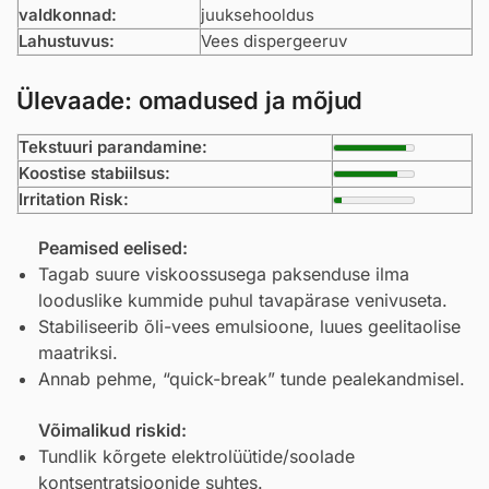
valdkonnad:
juuksehooldus
Lahustuvus:
Vees dispergeeruv
Ülevaade: omadused ja mõjud
Tekstuuri parandamine:
Koostise stabiilsus:
Irritation Risk:
Peamised eelised:
Tagab suure viskoossusega paksenduse ilma
looduslike kummide puhul tavapärase venivuseta.
Stabiliseerib õli-vees emulsioone, luues geelitaolise
maatriksi.
Annab pehme, “quick-break” tunde pealekandmisel.
Võimalikud riskid:
Tundlik kõrgete elektrolüütide/soolade
kontsentratsioonide suhtes.