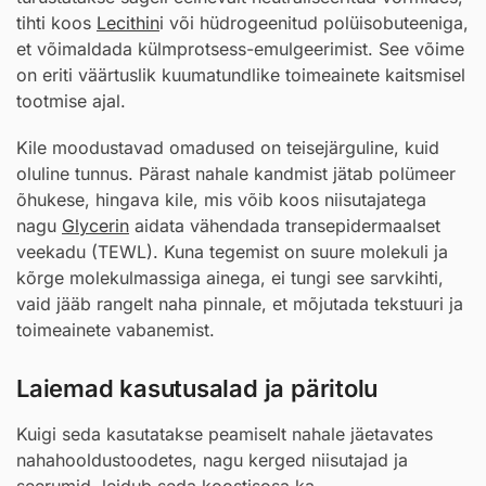
tihti koos
Lecithin
i või hüdrogeenitud polüisobuteeniga,
et võimaldada külmprotsess-emulgeerimist. See võime
on eriti väärtuslik kuumatundlike toimeainete kaitsmisel
tootmise ajal.
Kile moodustavad omadused on teisejärguline, kuid
oluline tunnus. Pärast nahale kandmist jätab polümeer
õhukese, hingava kile, mis võib koos niisutajatega
nagu
Glycerin
aidata vähendada transepidermaalset
veekadu (TEWL). Kuna tegemist on suure molekuli ja
kõrge molekulmassiga ainega, ei tungi see sarvkihti,
vaid jääb rangelt naha pinnale, et mõjutada tekstuuri ja
toimeainete vabanemist.
Laiemad kasutusalad ja päritolu
Kuigi seda kasutatakse peamiselt nahale jäetavates
nahahooldustoodetes, nagu kerged niisutajad ja
seerumid, leidub seda koostisosa ka