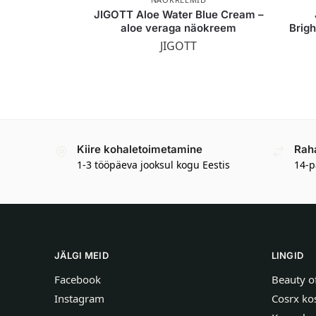
JIGOTT Aloe Water Blue Cream –
aloe veraga näokreem
Brigh
JIGOTT
Kiire kohaletoimetamine
Rah
1-3 tööpäeva jooksul kogu Eestis
14-p
JÄLGI MEID
LINGID
Facebook
Beauty o
Instagram
Cosrx ko