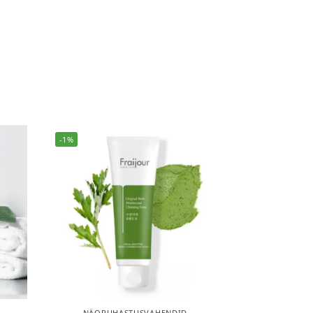
-1%
NÄOPUHASTUSVAHENDID