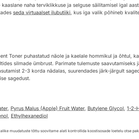
aaslane naha terviklikkuse ja selguse säilitamisel igal aas
stades
seda virtuaalset ilubutiiki
, kus iga valik põhineb kvalite
Toner puhastatud näole ja kaelale hommikul ja õhtul, kasu
 vältides silmade ümbrust. Parimate tulemuste saavutamiseks
utamist 2-3 korda nädalas, suurendades järk-järgult sagedu
ise sagedust.
ater
,
Pyrus Malus (Apple) Fruit Water
,
Butylene Glycol
,
1-2-
enol
,
Ethylhexanediol
alike muudatuste tõttu soovitame alati kontrollida koostisosade loetelu otse pak