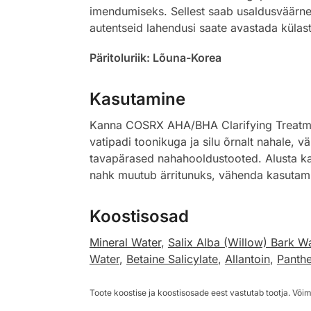
imendumiseks. Sellest saab usaldusväärne k
autentseid lahendusi saate avastada küla
Päritoluriik: Lõuna-Korea
Kasutamine
Kanna COSRX AHA/BHA Clarifying Treatment 
vatipadi toonikuga ja silu õrnalt nahale,
tavapärased nahahooldustooted. Alusta kas
nahk muutub ärritunuks, vähenda kasutam
Koostisosad
Mineral Water
,
Salix Alba (Willow) Bark W
Water
,
Betaine Salicylate
,
Allantoin
,
Panth
Toote koostise ja koostisosade eest vastutab tootja. Võim