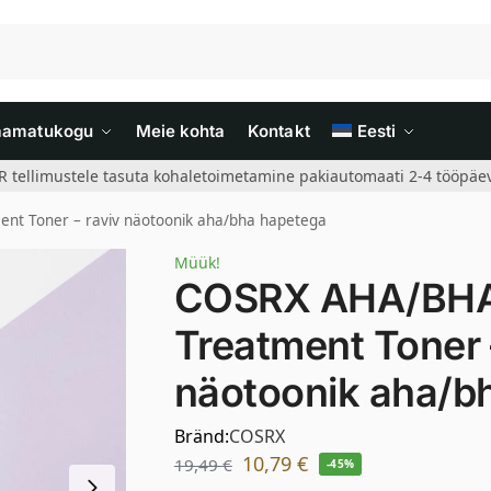
aamatukogu
Meie kohta
Kontakt
Eesti
R tellimustele tasuta kohaletoimetamine pakiautomaati 2-4 tööpäev
ent Toner – raviv näotoonik aha/bha hapetega
Müük!
COSRX AHA/BHA 
Treatment Toner 
näotoonik aha/b
Bränd:
COSRX
10,79
€
19,49
€
-45%