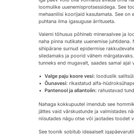
loomulike uuenemisprotsessidega. See toon
mehaanilisi koorijaid kasutamata. See on 
puhtana ilma igasuguse ärrituseta.
Valemi tõhusus põhineb mineraalvee ja loo
naha pinna nutikate uuenemise juhtidena. 
sihipärane surnud epidermise rakkudevahe
siledamaks ja poorid vähem märgatavaks. V
tunneks end mugavalt, saades samal ajal 
Valge paju koore vesi:
looduslik salitsü
Õunavesi:
rikastatud alfa-hüdroksühape
Pantenool ja allantoiin:
rahustavad tundl
Nahaga kokkupuutel imendub see hommikuse
jättes vaid värskustunde ja valmistades nä
niisutades nägu otse või jaotades toodet va
See toonik sobitub ideaalselt igapäevarut