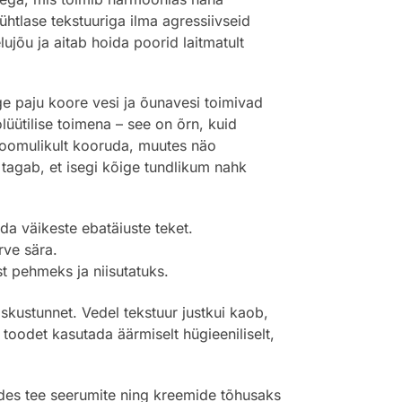
tlase tekstuuriga ilma agressiivseid
jõu ja aitab hoida poorid laitmatult
ge paju koore vesi ja õunavesi toimivad
üütilise toimena – see on õrn, kuid
loomulikult kooruda, muutes näo
tagab, et isegi kõige tundlikum nahk
da väikeste ebatäiuste teket.
rve sära.
t pehmeks ja niisutatuks.
ustunnet. Vedel tekstuur justkui kaob,
toodet kasutada äärmiselt hügieeniliselt,
ades tee seerumite ning kreemide tõhusaks