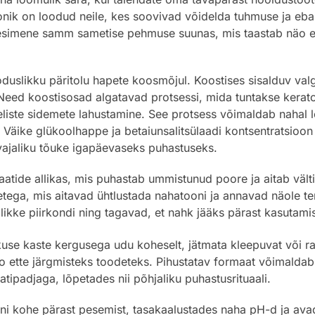
ik on loodud neile, kes soovivad võidelda tuhmuse ja ebaüh
esimene samm sametise pehmuse suunas, mis taastab näo elu
duslikku päritolu hapete koosmõjul. Koostises sisalduv val
Need koostisosad algatavad protsessi, mida tuntakse keratol
liste sidemete lahustamine. See protsess võimaldab nahal 
äike glükoolhappe ja betaiunsalitsülaadi kontsentratsioon 
vajaliku tõuke igapäevaseks puhastuseks.
laatide allikas, mis puhastab ummistunud poore ja aitab välti
tega, mis aitavad ühtlustada nahatooni ja annavad näole te
ikke piirkondi ning tagavad, et nahk jääks pärast kasutamis
 kaste kergusega udu koheselt, jätmata kleepuvat või rask
o ette järgmisteks toodeteks. Pihustatav formaat võimaldab 
tipadjaga, lõpetades nii põhjaliku puhastusrituaali.
iini kohe pärast pesemist, tasakaalustades naha pH-d ja av