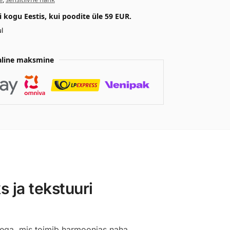
kogu Eestis, kui poodite üle 59 EUR.
l
aline maksmine
ja tekstuuri
tega, mis toimib harmoonias naha