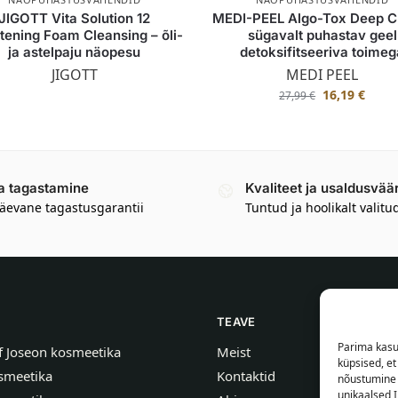
JIGOTT Vita Solution 12
MEDI-PEEL Algo-Tox Deep Cl
tening Foam Cleansing – õli-
sügavalt puhastav geel
ja astelpaju näopesu
detoksifitseeriva toimeg
JIGOTT
MEDI PEEL
16,19
€
27,99
€
a tagastamine
Kvaliteet ja usaldusvää
äevane tagastusgarantii
Tuntud ja hoolikalt valitu
TEAVE
Parima kasu
f Joseon kosmeetika
Meist
küpsised, e
smeetika
Kontaktid
nõustumine 
unikaalsed I