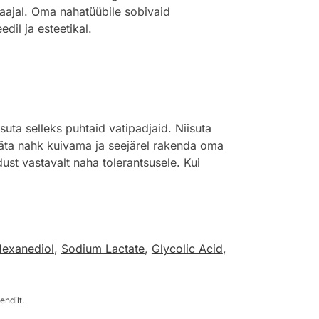
taajal. Oma nahatüübile sobivaid
edil ja esteetikal.
ta selleks puhtaid vatipadjaid. Niisuta
 jäta nahk kuivama ja seejärel rakenda oma
st vastavalt naha tolerantsusele. Kui
Hexanediol
,
Sodium Lactate
,
Glycolic Acid
,
endilt.