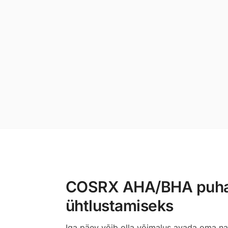
COSRX AHA/BHA puhast
ühtlustamiseks
Iga päev võib olla võimalus avada oma na