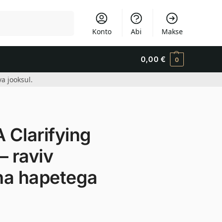
Otsi
Konto
Abi
Makse
0,00
€
0
a jooksul.
Clarifying
– raviv
ha hapetega