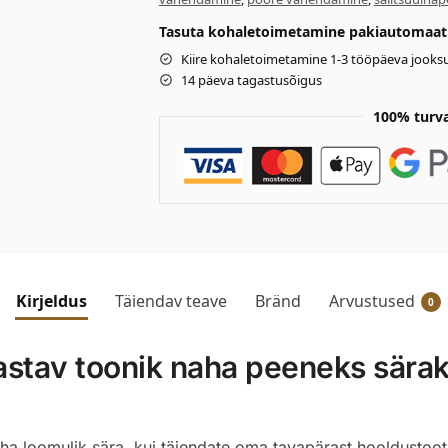
Tasuta kohaletoimetamine pakiautomaati 
Kiire kohaletoimetamine 1-3 tööpäeva jooksu
14 päeva tagastusõigus
100% turv
Kirjeldus
Täiendav teave
Bränd
Arvustused
0
av toonik naha peeneks säraks 
ha loomulik sära, kui täiendate oma tavapärast hooldustoo