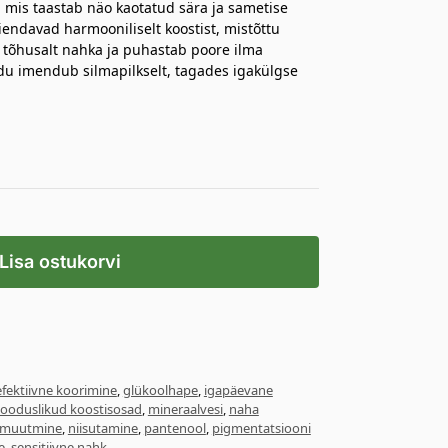
 mis taastab näo kaotatud sära ja sametise
iendavad harmooniliselt koostist, mistõttu
tõhusalt nahka ja puhastab poore ilma
du imendub silmapilkselt, tagades igakülgse
Lisa ostukorvi
efektiivne koorimine
,
glükoolhape
,
igapäevane
looduslikud koostisosad
,
mineraalvesi
,
naha
s muutmine
,
niisutamine
,
pantenool
,
pigmentatsiooni
e
,
sensitiivne nahk