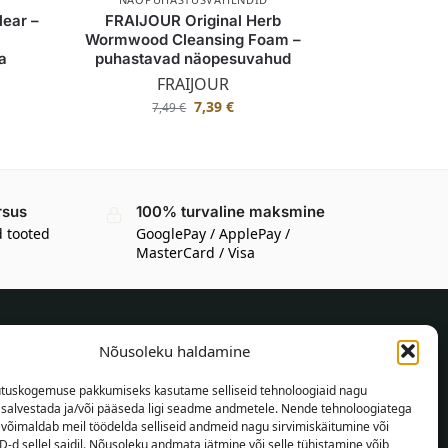
ear –
FRAIJOUR Original Herb
Wormwood Cleansing Foam –
a
puhastavad näopesuvahud
FRAIJOUR
7,39
€
7,49
€
rsus
100% turvaline maksmine
d tooted
GooglePay / ApplePay /
MasterCard / Visa
Nõusoleku haldamine
TEAVE OSTJALE
tuskogemuse pakkumiseks kasutame selliseid tehnoloogiaid nagu
Tarnetingimused
t salvestada ja/või pääseda ligi seadme andmetele. Nende tehnoloogiatega
Tingimused
võimaldab meil töödelda selliseid andmeid nagu sirvimiskäitumine või
D-d sellel saidil. Nõusoleku andmata jätmine või selle tühistamine võib