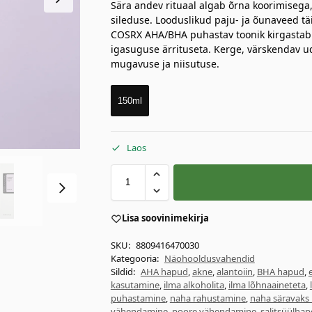
Sära andev rituaal algab õrna koorimisega,
sileduse. Looduslikud paju- ja õunaveed tä
COSRX AHA/BHA puhastav toonik kirgastab 
igasuguse ärrituseta. Kerge, värskendav u
mugavuse ja niisutuse.
150ml
Laos
Lisa soovinimekirja
SKU:
8809416470030
Kategooria:
Näohooldusvahendid
Sildid:
AHA hapud
,
akne
,
alantoiin
,
BHA hapud
,
kasutamine
,
ilma alkoholita
,
ilma lõhnaaineteta
,
puhastamine
,
naha rahustamine
,
naha säravak
vähendamine
,
poore vähendamine
,
salitsüülhap