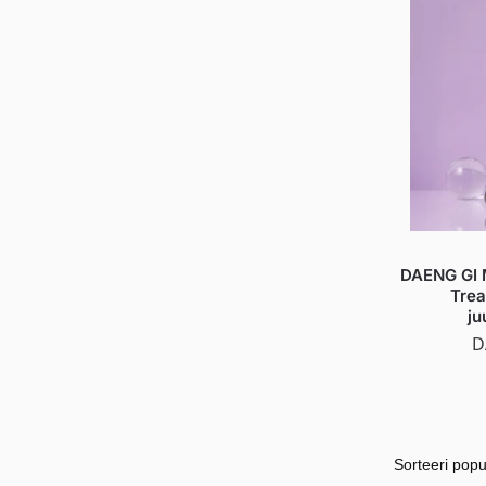
DAENG GI M
Trea
ju
D