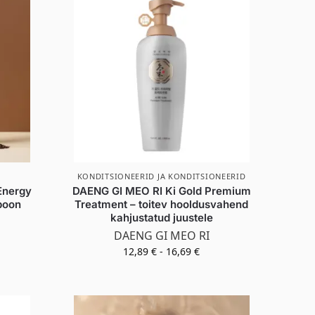
KONDITSIONEERID JA KONDITSIONEERID
Energy
DAENG GI MEO RI Ki Gold Premium
poon
Treatment – toitev hooldusvahend
kahjustatud juustele
DAENG GI MEO RI
12,89
€
-
16,69
€