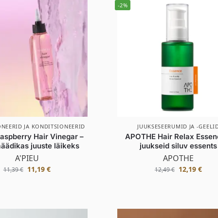
-2%
NEERID JA KONDITSIONEERID
JUUKSESEERUMID JA -GEELI
aspberry Hair Vinegar –
APOTHE Hair Relax Essen
äädikas juuste läikeks
juukseid siluv essents
A'PIEU
APOTHE
11,19
€
12,19
€
11,39
€
12,49
€