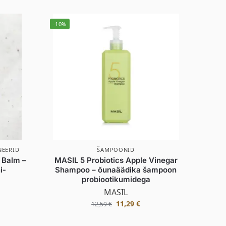
-10%
NEERID
ŠAMPOONID
 Balm –
MASIL 5 Probiotics Apple Vinegar
i-
Shampoo – õunaäädika šampoon
probiootikumidega
MASIL
11,29
€
12,59
€