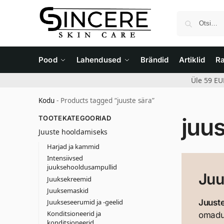
Pood
Lahendused
Brändid
Artiklid
R
Üle 59 EU
Kodu
-
Products tagged “juuste sära”
juus
TOOTEKATEGOORIAD
Juuste hooldamiseks
Harjad ja kammid
Intensiivsed
juuksehooldusampullid
Juu
Juuksekreemid
Juuksemaskid
Juukseseerumid ja -geelid
Juuste
Konditsioneerid ja
omadu
konditsioneerid