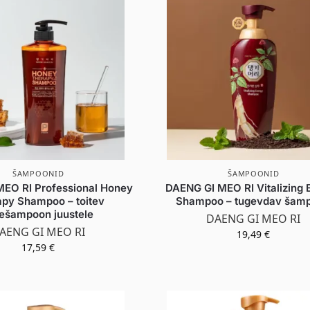
ŠAMPOONID
ŠAMPOONID
EO RI Professional Honey
DAENG GI MEO RI Vitalizing 
py Shampoo – toitev
Shampoo – tugevdav šam
ešampoon juustele
DAENG GI MEO RI
AENG GI MEO RI
19,49
€
17,59
€