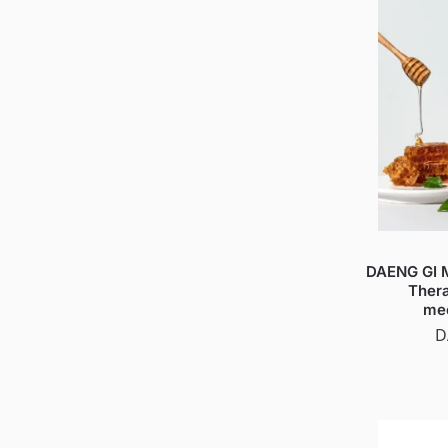
DAENG GI M
Thera
me
D