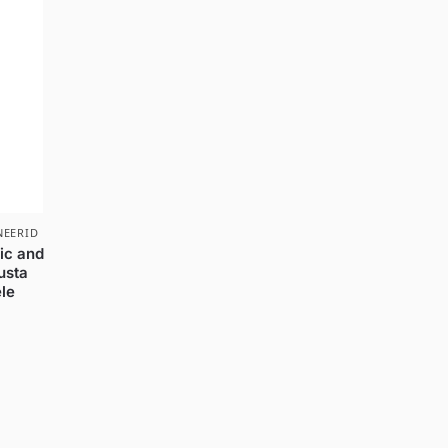
NEERID
ic and
usta
le