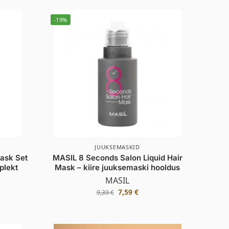
-19%
JUUKSEMASKID
ask Set
MASIL 8 Seconds Salon Liquid Hair
plekt
Mask – kiire juuksemaski hooldus
MASIL
7,59
€
9,39
€