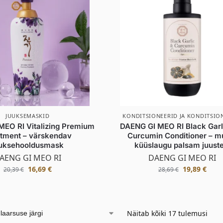
JUUKSEMASKID
KONDITSIONEERID JA KONDITSIO
EO RI Vitalizing Premium
DAENG GI MEO RI Black Garl
tment – värskendav
Curcumin Conditioner – m
uksehooldusmask
küüslaugu palsam juuste
AENG GI MEO RI
DAENG GI MEO RI
16,69
€
19,89
€
20,39
€
28,69
€
Näitab kõiki 17 tulemusi