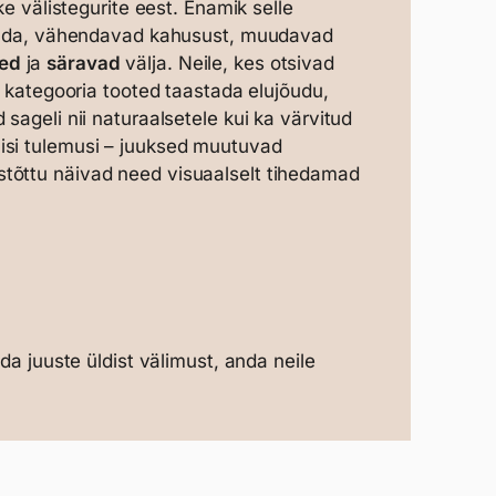
ke välistegurite eest. Enamik selle
epinda, vähendavad kahusust, muudavad
ed
ja
säravad
välja. Neile, kes otsivad
e kategooria tooted taastada elujõudu,
sageli nii naturaalsetele kui ka värvitud
isi tulemusi – juuksed muutuvad
stõttu näivad need visuaalselt tihedamad
da juuste üldist välimust, anda neile