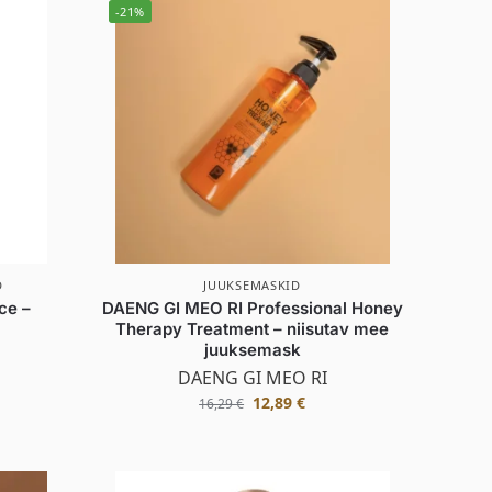
-21%
D
JUUKSEMASKID
ce –
DAENG GI MEO RI Professional Honey
Therapy Treatment – niisutav mee
juuksemask
DAENG GI MEO RI
12,89
€
16,29
€