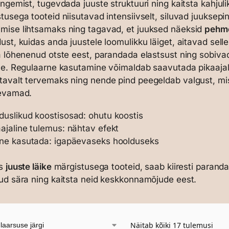
angemist, tugevdada juuste struktuuri ning kaitsta kahjuli
tusega tooteid niisutavad intensiivselt, siluvad juuks
ise lihtsamaks ning tagavad, et juuksed näeksid
pehm
ust, kuidas anda juustele loomulikku läiget, aitavad sell
a lõhenenud otste eest, parandada elastsust ning sobivad 
le. Regulaarne kasutamine võimaldab saavutada pikaajal
avalt tervemaks ning nende pind peegeldab valgust, mi
gevamad.
duslikud koostisosad: ohutu koostis
aajaline tulemus: nähtav efekt
tne kasutada: igapäevaseks hoolduseks
es
juuste läike
märgistusega tooteid, saab kiiresti paranda
ud sära ning kaitsta neid keskkonnamõjude eest.
Näitab kõiki 17 tulemusi