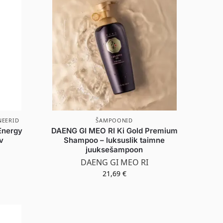
NEERID
ŠAMPOONID
Energy
DAENG GI MEO RI Ki Gold Premium
v
Shampoo – luksuslik taimne
juuksešampoon
DAENG GI MEO RI
21,69
€