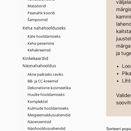
väljal
Massöörid
märgis
Peanahk koorib
kammim
Šampoonid
lahend
Keha nahahoolduseks
kaitst
Käte hooldamiseks
juuste
Keha pesemine
märgat
Kehakreemid
ja tu
Kinkekaardid
Näonahahooldus
Loo
Pik
Akne paikseks raviks
Lih
BB- ja CC-kreemid
Dekoratiivne kosmeetika
Huulte hooldamiseks
Valid
Komplektid
soovit
Kulmude hooldamiseks
Meigieemaldusvahendid
Näoessentsid
Näohooldusvahendid