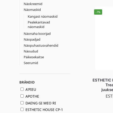
Näokreemid
Näomaskid
-7%
Kangast näomaskid
Pealekantavad
näomaskid
Näonaha koorijad
Näopadjad
Näopuhastusvahendid
Näoudud
Päikesekaitse
Seerumid
ESTHETIC 
BRÄNDID
Trea
A'PIEU
juuks
EST
APOTHE
DAENG GI MEO RI
ESTHETIC HOUSE CP-1