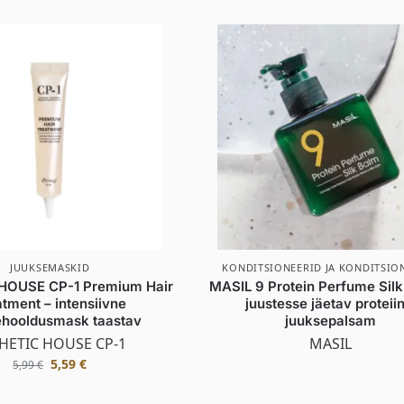
JUUKSEMASKID
KONDITSIONEERID JA KONDITSIO
HOUSE CP-1 Premium Hair
MASIL 9 Protein Perfume Silk
tment – intensiivne
juustesse jäetav proteiin
ehooldusmask taastav
juuksepalsam
HETIC HOUSE CP-1
MASIL
5,59
€
5,99
€