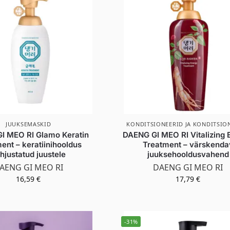
JUUKSEMASKID
KONDITSIONEERID JA KONDITSIO
I MEO RI Glamo Keratin
DAENG GI MEO RI Vitalizing 
ent – keratiinihooldus
Treatment – värskenda
hjustatud juustele
juuksehooldusvahend
AENG GI MEO RI
DAENG GI MEO RI
16,59
€
17,79
€
-31%