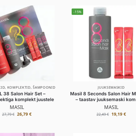
-15%
KID
,
KOMPLEKTID
,
ŠAMPOONID
JUUKSEMASKID
 38 Salon Hair Set –
Masil 8 Seconds Salon Hair M
ektiga komplekt juustele
– taastav juuksemaski kom
MASIL
MASIL
26,79
€
19,19
€
27,79
€
22,49
€