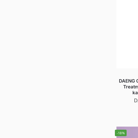
DAENG G
Treatm
ka
D
-18%