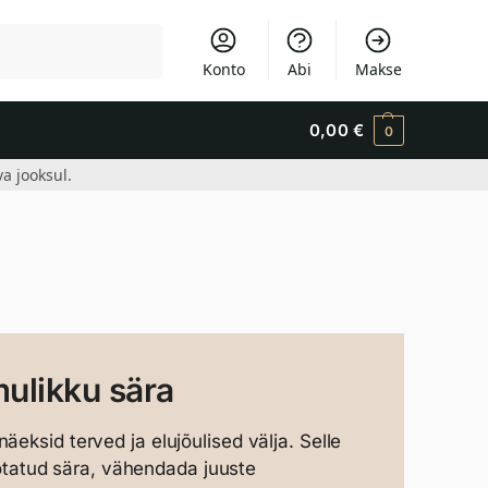
Otsi
Konto
Abi
Makse
0,00
€
0
a jooksul.
mulikku sära
eksid terved ja elujõulised välja. Selle
tatud sära, vähendada juuste