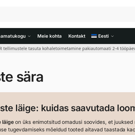
aamatukogu
Meie kohta
Kontakt
Eesti
R tellimustele tasuta kohaletoimetamine pakiautomaati 2-4 tööpäev
te sära
ste läige: kuidas saavutada loo
 läige
on üks enimotsitud omadusi soovides, et juuksed nä
se tugevdamiseks mõeldud tooted aitavad taastada kao