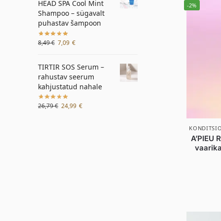
HEAD SPA Cool Mint
-2%
Shampoo – sügavalt
puhastav šampoon
8,49
€
7,09
€
TIRTIR SOS Serum –
rahustav seerum
kahjustatud nahale
26,79
€
24,99
€
KONDITSIO
A’PIEU R
vaarika