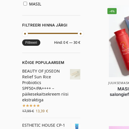
MASIL
-4%
FILTREERI HINNA JÄRGI
Hind:
0 €
—
30 €
Filtreeri
KÕIGE POPULAARSEM
BEAUTY OF JOSEON
Relief Sun Rice
Probiotics
JUUKSEMAS
SPF50+/PA++++ –
MASIL
päikesekaitsekreem riisi
salongief
ekstraktiga
17,99
€
13,39
€
ESTHETIC HOUSE CP-1