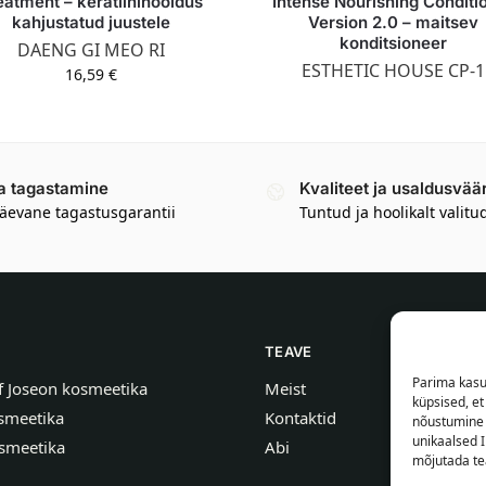
eatment – keratiinihooldus
Intense Nourishing Conditi
kahjustatud juustele
Version 2.0 – maitsev
konditsioneer
DAENG GI MEO RI
ESTHETIC HOUSE CP-1
16,59
€
a tagastamine
Kvaliteet ja usaldusvää
äevane tagastusgarantii
Tuntud ja hoolikalt valitu
TEAVE
Parima kasu
f Joseon kosmeetika
Meist
küpsised, e
smeetika
Kontaktid
nõustumine 
unikaalsed I
smeetika
Abi
mõjutada tea