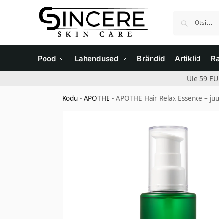
Pood
Lahendused
Brändid
Artiklid
R
Üle 59 EU
Kodu
-
APOTHE
-
APOTHE Hair Relax Essence – juuk