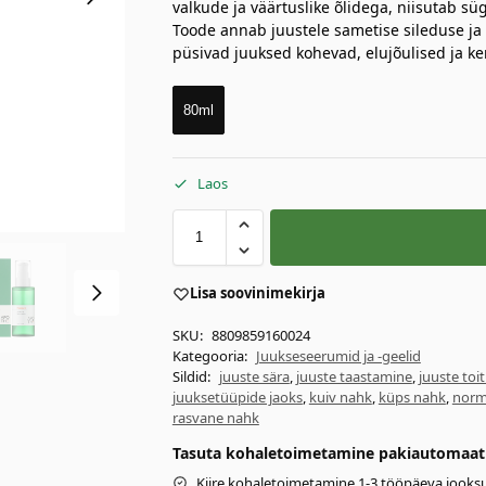
valkude ja väärtuslike õlidega, niisutab sü
Toode annab juustele sametise sileduse ja
püsivad juuksed kohevad, elujõulised ja ker
80ml
Laos
Lisa soovinimekirja
SKU:
8809859160024
Kategooria:
Juukseseerumid ja -geelid
Sildid:
juuste sära
,
juuste taastamine
,
juuste toi
juuksetüüpide jaoks
,
kuiv nahk
,
küps nahk
,
norm
rasvane nahk
Tasuta kohaletoimetamine pakiautomaati 
Kiire kohaletoimetamine 1-3 tööpäeva jooksu