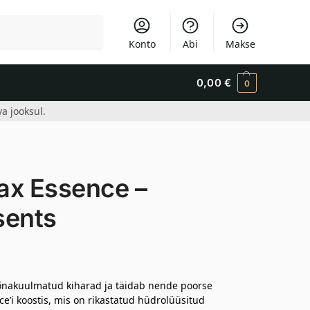
Otsi
Konto
Abi
Makse
0,00
€
0
a jooksul.
ax Essence –
sents
sõnakuulmatud kiharad ja täidab nende poorse
e’i koostis, mis on rikastatud hüdrolüüsitud