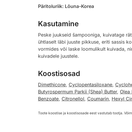
Päritoluriik: Lõuna-Korea
Kasutamine
Peske juukseid šampooniga, kuivatage rä
ühtlaselt läbi juuste pikkuse, eriti sassis
vormides või laske loomulikult kuivada, n
kuivadele juustele.
Koostisosad
Dimethicone
,
Cyclopentasiloxane
,
Cycloh
Butyrospermum Parkii (Shea) Butter
,
Olea 
Benzoate
,
Citronellol
,
Coumarin
,
Hexyl Ci
Toote koostise ja koostisosade eest vastutab tootja. Võim