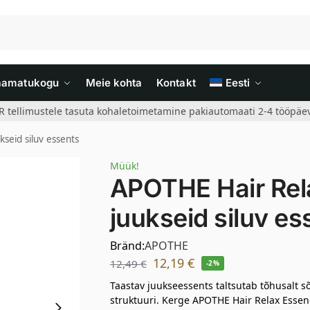
aamatukogu
Meie kohta
Kontakt
Eesti
R tellimustele tasuta kohaletoimetamine pakiautomaati 2-4 tööpäev
seid siluv essents
Müük!
APOTHE Hair Rel
juukseid siluv es
Bränd:
APOTHE
12,19
€
12,49
€
-2%
Taastav juukseessents taltsutab tõhusalt 
struktuuri. Kerge APOTHE Hair Relax Essenc