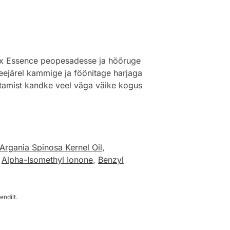
lax Essence peopesadesse ja hõõruge
 seejärel kammige ja föönitage harjaga
kitamist kandke veel väga väike kogus
Argania Spinosa Kernel Oil
,
,
Alpha-Isomethyl Ionone
,
Benzyl
endilt.