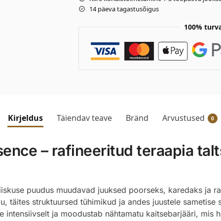
14 päeva tagastusõigus
100% turv
Kirjeldus
Täiendav teave
Bränd
Arvustused
0
nce – rafineeritud teraapia tal
iskuse puudus muudavad juuksed poorseks, karedaks ja ras
 täites struktuursed tühimikud ja andes juustele sametise si
 intensiivselt ja moodustab nähtamatu kaitsebarjääri, mis h