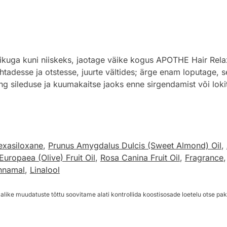
tikuga kuni niiskeks, jaotage väike kogus APOTHE Hair Re
 kohtadesse ja otstesse, juurte vältides; ärge enam loputage,
ing sileduse ja kuumakaitse jaoks enne sirgendamist või lo
exasiloxane
,
Prunus Amygdalus Dulcis (Sweet Almond) Oil
,
Europaea (Olive) Fruit Oil
,
Rosa Canina Fruit Oil
,
Fragrance
nnamal
,
Linalool
alike muudatuste tõttu soovitame alati kontrollida koostisosade loetelu otse pak