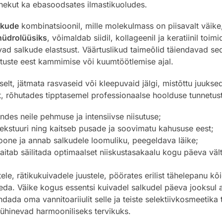
nekut ka ebasoodsates ilmastikuoludes.
lkude
kombinatsioonil, mille molekulmass on piisavalt väike,
hüdrolüüsiks
, võimaldab siidil, kollageenil ja keratiinil toim
d salkude elastsust. Väärtuslikud taimeõlid täiendavad seda
ustuste eest kammimise või kuumtöötlemise ajal.
lt, jätmata rasvaseid või kleepuvaid jälgi, mistõttu juukse
 rõhutades tipptasemel professionaalse hoolduse tunnetust
ndes neile pehmuse ja intensiivse niisutuse;
tekstuuri ning kaitseb pusade ja soovimatu kahususe eest;
oone ja annab salkudele loomuliku, peegeldava läike;
aitab säilitada optimaalset niiskustasakaalu kogu päeva vält
, rätikukuivadele juustele, pöörates erilist tähelepanu kõi
tleda. Väike kogus essentsi kuivadel salkudel päeva jooksul 
endada oma vannitoariiulit selle ja teiste selektiivkosmeeti
 ühinevad harmooniliseks tervikuks.