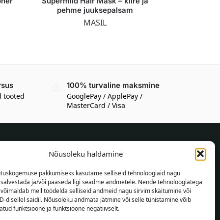
oner
Supermild Hair Mask – kiire ja
pehme juuksepalsam
MASIL
rsus
100% turvaline maksmine
d tooted
GooglePay / ApplePay /
MasterCard / Visa
Nõusoleku haldamine
TEAVE OSTJALE
tuskogemuse pakkumiseks kasutame selliseid tehnoloogiaid nagu
Tarnetingimused
t salvestada ja/või pääseda ligi seadme andmetele. Nende tehnoloogiatega
Tingimused
võimaldab meil töödelda selliseid andmeid nagu sirvimiskäitumine või
D-d sellel saidil. Nõusoleku andmata jätmine või selle tühistamine võib
Privaatsuspoliitika
tud funktsioone ja funktsioone negatiivselt.
Veebikaart