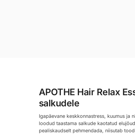
APOTHE Hair Relax Esse
salkudele
Igapäevane keskkonnastress, kuumus ja ni
loodud taastama salkude kaotatud elujõudu,
pealiskaudselt pehmendada, niisutab toode