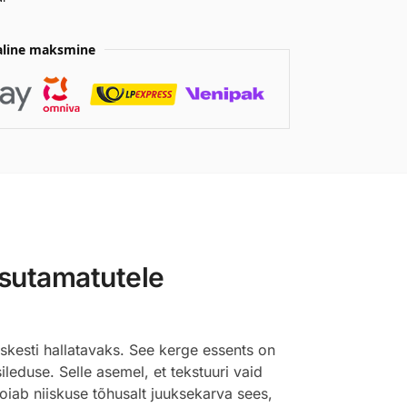
aline maksmine
tsutamatutele
kesti hallatavaks. See kerge essents on
leduse. Selle asemel, et tekstuuri vaid
oiab niiskuse tõhusalt juuksekarva sees,