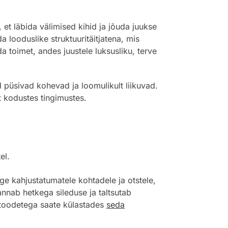
 et läbida välimised kihid ja jõuda juukse
ida looduslike struktuuritäitjatena, mis
 toimet, andes juustele luksusliku, terve
d püsivad kohevad ja loomulikult liikuvad.
 kodustes tingimustes.
el.
ge kahjustatumatele kohtadele ja otstele,
annab hetkega sileduse ja taltsutab
ka toodetega saate külastades
seda