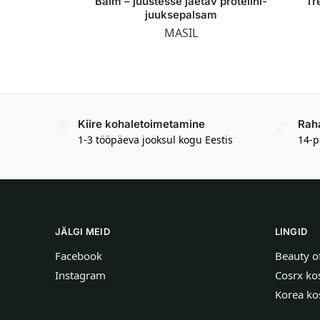
Balm – juustesse jäetav proteiini-
Tr
juuksepalsam
MASIL
Kiire kohaletoimetamine
Rah
1-3 tööpäeva jooksul kogu Eestis
14-p
JÄLGI MEID
LINGID
Facebook
Beauty o
Instagram
Cosrx ko
Korea ko