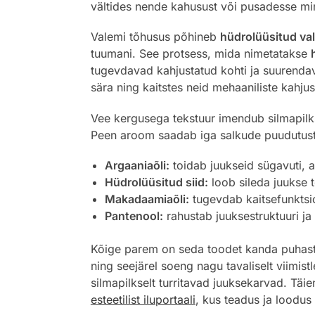
vältides nende kahusust või pusadesse mi
Valemi tõhusus põhineb
hüdrolüüsitud va
tuumani. See protsess, mida nimetatakse
tugevdavad kahjustatud kohti ja suurendava
sära ning kaitstes neid mehaaniliste kahj
Vee kergusega tekstuur imendub silmapilkse
Peen aroom saadab iga salkude puudutust,
Argaaniaõli:
toidab juukseid sügavuti, a
Hüdrolüüsitud siid:
loob sileda juukse 
Makadaamiaõli:
tugevdab kaitsefunktsi
Pantenool:
rahustab juuksestruktuuri ja 
Kõige parem on seda toodet kanda puhastele
ning seejärel soeng nagu tavaliselt viimis
silmapilkselt turritavad juuksekarvad. Täi
esteetilist iluportaali
, kus teadus ja loodus