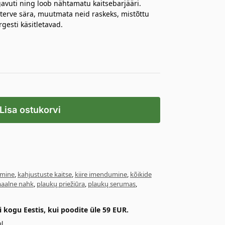
gavuti ning loob nähtamatu kaitsebarjääri.
 terve sära, muutmata neid raskeks, mistõttu
gesti käsitletavad.
Lisa ostukorvi
tmine
,
kahjustuste kaitse
,
kiire imendumine
,
kõikide
aalne nahk
,
plaukų priežiūra
,
plaukų serumas
,
kogu Eestis, kui poodite üle 59 EUR.
l